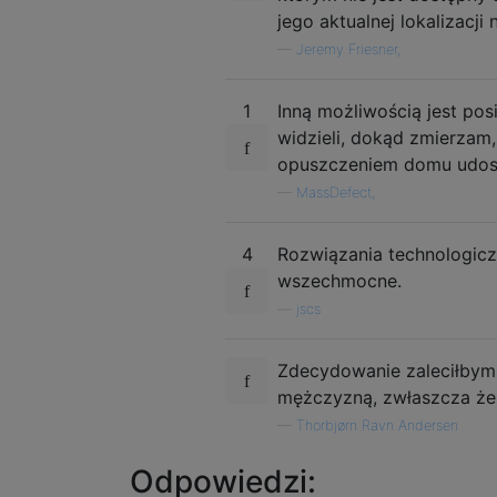
jego aktualnej lokalizacji
—
Jeremy Friesner,
1
Inną możliwością jest pos
widzieli, dokąd zmierzam
opuszczeniem domu udostę
—
MassDefect,
4
Rozwiązania technologic
wszechmocne.
—
jscs
Zdecydowanie zaleciłbym
mężczyzną, zwłaszcza że w
—
Thorbjørn Ravn Andersen
Odpowiedzi: