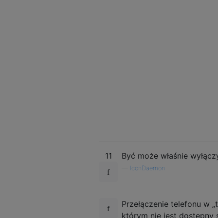
11
Być może właśnie wyłączył
—
IconDaemon
Przełączenie telefonu w „
którym nie jest dostępny 