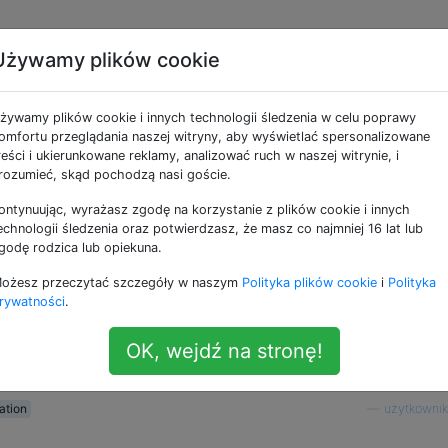
Używamy plików cookie
e zablokować mnie prz
żywamy plików cookie i innych technologii śledzenia w celu poprawy
za pomocą aplikacji Fin
omfortu przeglądania naszej witryny, aby wyświetlać spersonalizowane
reści i ukierunkowane reklamy, analizować ruch w naszej witrynie, i
rozumieć, skąd pochodzą nasi goście.
ontynuując, wyrażasz zgodę na korzystanie z plików cookie i innych
echnologii śledzenia oraz potwierdzasz, że masz co najmniej 16 lat lub
godę rodzica lub opiekuna.
nie przed zlokalizowaniem go za pomocą aplikacji Znajd
ożesz przeczytać szczegóły w naszym
Polityka plików cookie
i
Polityka
 wiedział, czy w ogóle ją wyłączył? Kiedy próbowałem go
rywatności
.
em tylko lokalizację sprzed 3 godzin, ale pokazywała lokali
ie rzeczywistym. Później jego telefon z lokalizacją pojawił
OK, wejdź na stronę!
ation
—
użytkowni