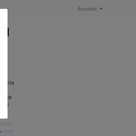
Account
ed
d
ź moją
zację
 się
k270889
źródło