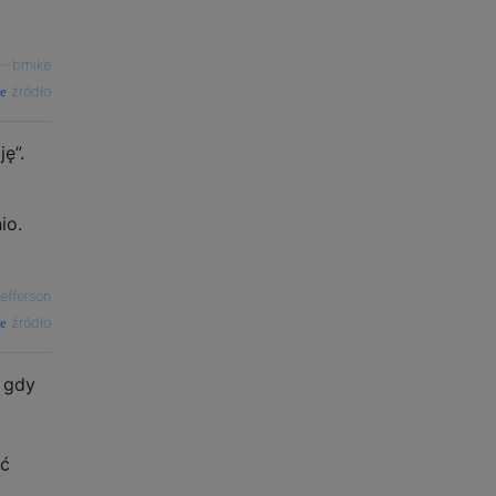
—
bmike
źródło
ę”.
io.
efferson
źródło
, gdy
ać