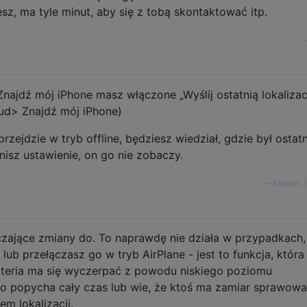
sz, ma tyle minut, aby się z tobą skontaktować itp.
Znajdź mój iPhone masz włączone „Wyślij ostatnią lokalizacj
ud> Znajdź mój iPhone)
zejdzie w tryb offline, będziesz wiedział, gdzie był ostatn
nisz ustawienie, on go nie zobaczy.
—
Melvin J
iczające zmiany do. To naprawdę nie działa w przypadkach
lub przełączasz go w tryb AirPlane - jest to funkcja, która
bateria ma się wyczerpać z powodu niskiego poziomu
 co popycha cały czas lub wie, że ktoś ma zamiar sprawow
em lokalizacji.