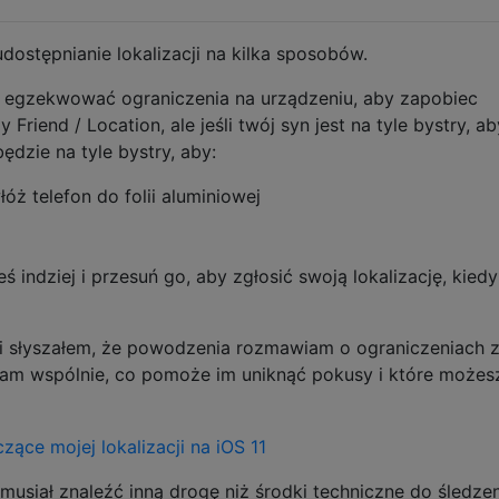
ostępnianie lokalizacji na kilka sposobów.
o egzekwować ograniczenia na urządzeniu, aby zapobiec
riend / Location, ale jeśli twój syn jest na tyle bystry, ab
będzie na tyle bystry, aby:
óż telefon do folii aluminiowej
eś indziej i przesuń go, aby zgłosić swoją lokalizację, kiedy
 i słyszałem, że powodzenia rozmawiam o ograniczeniach 
iam wspólnie, co pomoże im uniknąć pokusy i które możes
iał znaleźć inną drogę niż środki techniczne do śledzen