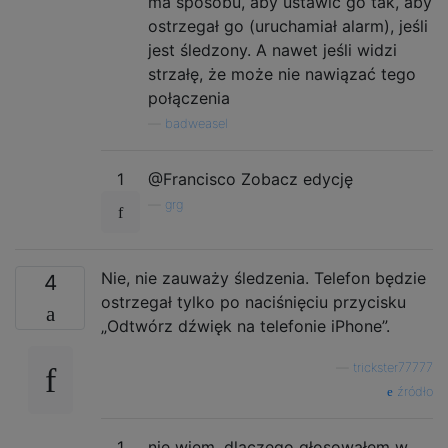
ma sposobu, aby ustawić go tak, aby
ostrzegał go (uruchamiał alarm), jeśli
jest śledzony. A nawet jeśli widzi
strzałę, że może nie nawiązać tego
połączenia
—
badweasel
1
@Francisco Zobacz edycję
—
grg
Nie, nie zauważy śledzenia. Telefon będzie
4
ostrzegał tylko po naciśnięciu przycisku
„Odtwórz dźwięk na telefonie iPhone”.
—
trickster77777
źródło
1
nie wiem, dlaczego głosowałem w