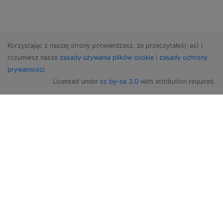
Korzystając z naszej strony potwierdzasz, że przeczytałeś(-aś) i
rozumiesz nasze
zasady używania plików cookie
i
zasady ochrony
prywatności
.
Licensed under
cc by-sa 3.0
with attribution required.