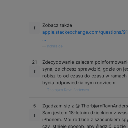
Zobacz także
apple.stackexchange.com/questions/9
…
—
nohillside
21
Zdecydowanie zalecam poinformowani
syna, że ​​chcesz sprawdzić, gdzie on jes
robisz to od czasu do czasu w ramach
bycia odpowiedzialnym rodzicem.
—
Thorbjørn Ravn Andersen
5
Zgadzam się z @ ThorbjørnRavnAnders
Sam jestem 18-letnim dzieckiem z wła
iPhonem. Moi rodzice z szacunkiem spyt
czy istnieje sposób, aby śledzić, gdzie