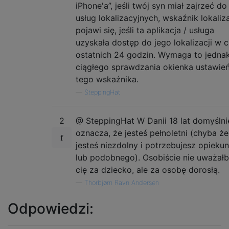
iPhone'a”, jeśli twój syn miał zajrzeć do
usług lokalizacyjnych, wskaźnik lokaliza
pojawi się, jeśli ta aplikacja / usługa
uzyskała dostęp do jego lokalizacji w 
ostatnich 24 godzin. Wymaga to jedna
ciągłego sprawdzania okienka ustawień
tego wskaźnika.
—
SteppingHat
2
@ SteppingHat W Danii 18 lat domyślni
oznacza, że ​​jesteś pełnoletni (chyba że
jesteś niezdolny i potrzebujesz opieku
lub podobnego). Osobiście nie uważał
cię za dziecko, ale za osobę dorosłą.
—
Thorbjørn Ravn Andersen
Odpowiedzi: