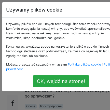
Apple
Tagi
Account
Używamy plików cookie
Czy mój syn wie, że
Używamy plików cookie i innych technologii śledzenia w celu popraw
komfortu przeglądania naszej witryny, aby wyświetlać spersonalizow
treści i ukierunkowane reklamy, analizować ruch w naszej witrynie, i
używam funkcji
zrozumieć, skąd pochodzą nasi goście.
Znajdź mój iPhone po
Kontynuując, wyrażasz zgodę na korzystanie z plików cookie i innych
technologii śledzenia oraz potwierdzasz, że masz co najmniej 16 lat l
zgodę rodzica lub opiekuna.
zalogowaniu?
Możesz przeczytać szczegóły w naszym
Polityka plików cookie
i
Poli
prywatności
.
Jeśli użyję funkcji Znajdź mój iPhone do
15
OK, wejdź na stronę!
zlokalizowania telefonu mojego syna, czy on 
że sprawdzam? Czy jego telefon ostrzega go
go sprawdzam?
iphone
find-my-iphone