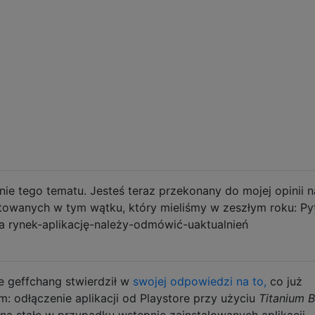
ie tego tematu. Jesteś teraz przekonany do mojej opinii n
towanych w tym wątku, który mieliśmy w zeszłym roku: Py
a rynek-aplikację-należy-odmówić-uaktualnień
le geffchang stwierdził w
swojej odpowiedzi na to,
co już
: odłączenie aplikacji od Playstore przy użyciu
Titanium 
o na stałe w przypadku wstępnie zainstalowanych aplikacji