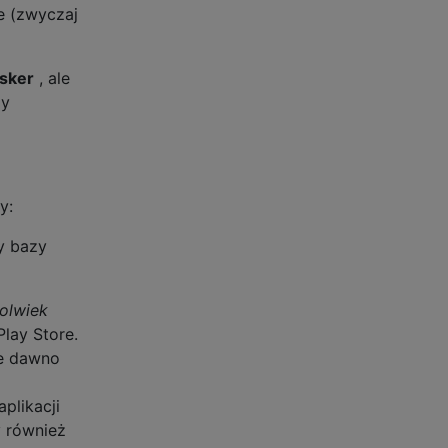
e (zwyczaj
sker
, ale
zy
y:
zy bazy
olwiek
lay Store.
re dawno
aplikacji
y również