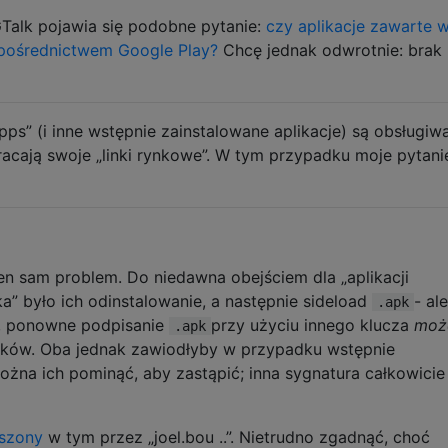
GTalk pojawia się podobne pytanie:
czy aplikacje zawarte 
 pośrednictwem Google Play?
Chcę jednak odwrotnie: brak
ps” (i inne wstępnie zainstalowane aplikacje) są obsługiw
acają swoje „linki rynkowe”. W tym przypadku moje pytani
n sam problem. Do niedawna obejściem dla „aplikacji
a” było ich odinstalowanie, a następnie sideload
- ale
.apk
ż, ponowne podpisanie
przy użyciu innego klucza
moż
.apk
ników. Oba jednak zawiodłyby w przypadku wstępnie
można ich pominąć, aby zastąpić; inna sygnatura całkowicie
oszony
w tym przez „joel.bou ..”. Nietrudno zgadnąć, choć