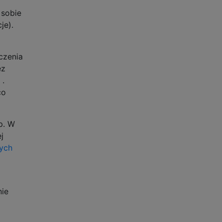
 sobie
je).
czenia
ez
.
co
p. W
j
nych
nie