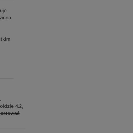
uje
winno
stkim
.
idzie 4.2,
etestować