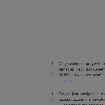
2
Dziękujemy za przywrócen
temat aplikacji udokumen
39180 - trwale wskazać n
—
wbogacz
1
Tak, to jest powiązane. A
bezskutecznie próbowałem
. Oczywiście nie działa t