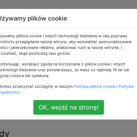
Używamy plików cookie
owiadomień o aktualizac
żywamy plików cookie i innych technologii śledzenia w celu poprawy
ji w sklepie Google Play
omfortu przeglądania naszej witryny, aby wyświetlać spersonalizowane
reści i ukierunkowane reklamy, analizować ruch w naszej witrynie, i
rozumieć, skąd pochodzą nasi goście.
ontynuując, wyrażasz zgodę na korzystanie z plików cookie i innych
echnologii śledzenia oraz potwierdzasz, że masz co najmniej 16 lat lub
godę rodzica lub opiekuna.
na moim urządzeniu w wersji Y. Z jakiegoś powodu nie chcę
ożesz przeczytać szczegóły w naszym
Polityka plików cookie
i
Polityka
wersji (Y + z). Mimo to aplikacja
Sklep Google Play
zaws
rywatności
.
co powstrzymuje mnie przed prostym „aktualizowaniem
 jedno zdanie:
OK, wejdź na stronę!
a X na liście „dostępnych aktualizacji”?
ady