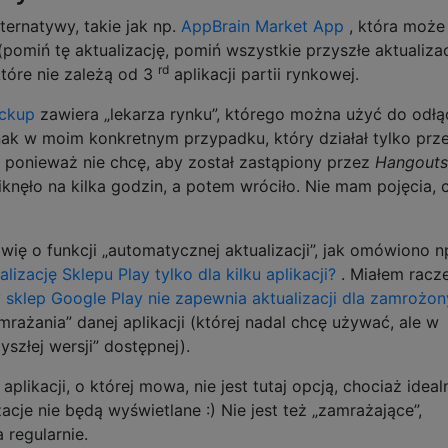
lternatywy, takie jak np.
AppBrain Market App
, która może
pomiń tę aktualizację, pomiń wszystkie przyszłe aktualizac
rd
tóre nie zależą od 3
aplikacji partii rynkowej.
ackup
zawiera „lekarza rynku”, którego można użyć do odłą
k w moim konkretnym przypadku, który działał tylko prz
 ponieważ nie chcę, aby został zastąpiony przez
Hangouts
iknęło na kilka godzin, a potem wróciło. Nie mam pojęcia, 
ię o funkcji „automatycznej aktualizacji”, jak omówiono n
izację Sklepu Play tylko dla kilku aplikacji?
. Miałem racze
 sklep Google Play nie zapewnia aktualizacji dla zamrożo
mrażania” danej aplikacji (której nadal chcę używać, ale w
yszłej wersji” dostępnej).
plikacji, o której mowa, nie jest tutaj opcją, chociaż ideal
zacje nie będą wyświetlane :) Nie jest też „zamrażające”,
 regularnie.