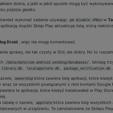
całkiem dobra, a jeśli w jakiś sposób mogą być wykonywan
ko pójdzie gładko.
ównież wykonać zadanie używając
w
Ta
pm disable <PKG>
likację dopóki Sklep Play aktualizuje listę, którą niektór
og Droid
, więc nie mogę komentować.
nie sprawy, nie tak czysty w GUI, ale dobry. No to ruszam
ch
. Istnieją tr
/data/data/com.android.vending/databases/
.
,
,
.
library.db
localappstate.db
package_verification.db
nazwie,
która zawiera listę aplikacji, które
kiedyk
ownership
ay wraz ze wszystkimi powiązanymi z nimi kontami Google P
zawiera te aplikacje, które kiedyś instalowałeś w Play Sto
iej.
a tabelę o nazwie,
która zawiera listę wszystkich 
appstate
talowanych w urządzeniu. Te zainstalowane ze Sklepu Pla