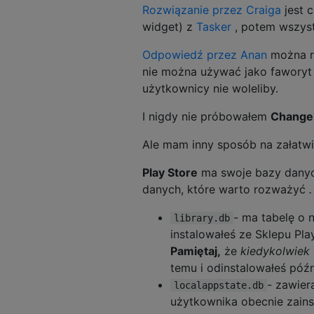
Rozwiązanie przez Craiga
jest 
widget) z
Tasker
, potem wszyst
Odpowiedź przez Anan
można r
nie można używać jako faworyt ap
użytkownicy nie woleliby.
I nigdy nie próbowałem
Changel
Ale mam inny sposób na załatwie
Play Store
ma swoje bazy dany
danych, które warto rozważyć
- ma tabelę o 
library.db
instalowałeś ze Sklepu Pl
Pamiętaj,
że
kiedykolwiek
temu i odinstalowałeś późn
- zawier
localappstate.db
użytkownika obecnie zains