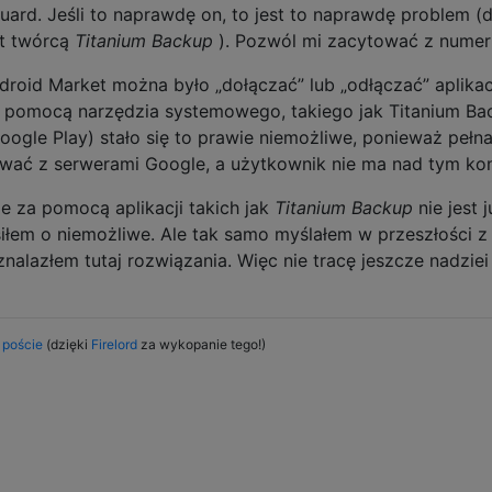
ard. Jeśli to naprawdę on, to jest to naprawdę problem (d
st twórcą
Titanium Backup
). Pozwól mi zacytować z numer
droid Market można było „dołączać” lub „odłączać” aplikac
 pomocą narzędzia systemowego, takiego jak Titanium Ba
oogle Play) stało się to prawie niemożliwe, ponieważ pełna 
ować z serwerami Google, a użytkownik nie ma nad tym kont
e za pomocą aplikacji takich jak
Titanium Backup
nie jest j
siłem o niemożliwe. Ale tak samo myślałem w przeszłości z
nalazłem tutaj rozwiązania. Więc nie tracę jeszcze nadziei
 poście
(dzięki
Firelord
za wykopanie tego!)