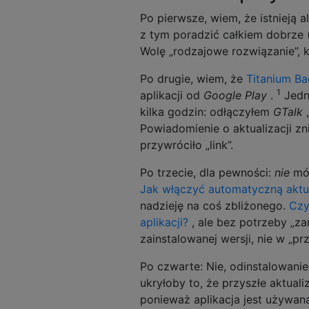
Po pierwsze, wiem, że istnieją a
z tym poradzić całkiem dobrze (
Wolę „rodzajowe rozwiązanie”, k
Po drugie, wiem, że
Titanium B
1
aplikacji od
Google Play
.
Jedna
kilka godzin: odłączyłem
GTalk
,
Powiadomienie o aktualizacji zn
przywróciło „link”.
Po trzecie, dla pewności:
nie
mów
Jak włączyć automatyczną aktual
nadzieję na coś zbliżonego.
Czy
aplikacji?
, ale bez potrzeby „za
zainstalowanej wersji, nie w „prz
Po czwarte: Nie, odinstalowanie a
ukryłoby to, że przyszłe aktuali
ponieważ aplikacja jest używana