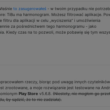
Właśnie
to zasugerowałeś
- w twoim przypadku nie potrzeb
tóre: TiBu ma harmonogram. Możesz filtrować aplikacje. Po
filtru dla aplikacji w celu „wyciszenia” i umożliwienia
iennie za pośrednictwem tego harmonogramu - jako
ia. Kiedy czas na to pozwoli, może pobawię się tym wszy
 opracowałem rzeczy, biorąc pod uwagę innych czytelników
st zrootowane, a moje rozwiązanie jest testowane na Andro
uchomionym
Play Store
v5.6.8.
(Niestety, nie mogłem go prz
u, by sądzić, że to nie zadziała).