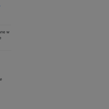
w
ane w
e
e