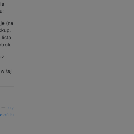
la
u:
je (na
ckup.
lista
roli.
uż
 w tej
—
Izzy
źródło