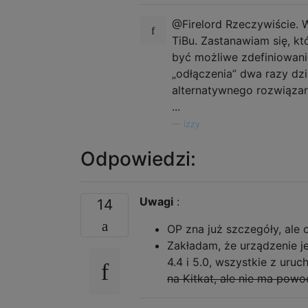
@Firelord Rzeczywiście. 
TiBu. Zastanawiam się, k
być możliwe zdefiniowanie 
„odłączenia” dwa razy dz
alternatywnego rozwiązan
...
—
Izzy
Odpowiedzi:
Uwagi
:
14
OP zna już szczegóły, ale
Zakładam, że urządzenie je
4.4 i 5.0, wszystkie z ur
na Kitkat, ale nie ma powod