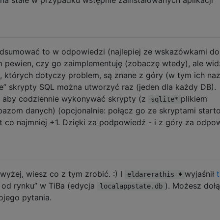
dsumować to w odpowiedzi (najlepiej ze wskazówkami do
em pewien, czy go zaimplementuję (zobaczę wtedy), ale wid
e, których dotyczy problem, są znane z góry (w tym ich na
ne” skrypty SQL można utworzyć raz (jeden dla każdy DB).
aby codziennie wykonywać skrypty (z
plikiem
sqlite*
azom danych) (opcjonalnie: połącz go ze skryptami star
t co najmniej +1. Dzięki za podpowiedź - i z góry za odpo
yżej, wiesz co z tym zrobić. :) I
wyjaśnił
t
eldarerathis ♦
 od rynku” w TiBa (edycja
). Możesz doł
localappstate.db
ojego pytania.