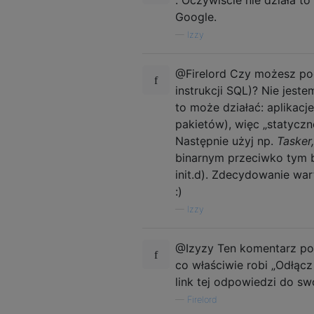
Google.
—
Izzy
@Firelord Czy możesz po
instrukcji SQL)? Nie jest
to może działać: aplikacj
pakietów), więc „statycz
Następnie użyj np.
Tasker,
binarnym przeciwko tym b
init.d). Zdecydowanie war
:)
—
Izzy
@Izyzy Ten komentarz pow
co właściwie robi „Odłącz
link tej odpowiedzi do sw
—
Firelord