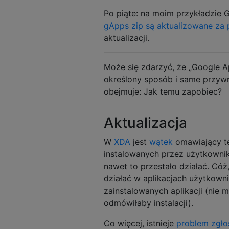
Po piąte: na moim przykładzie 
gApps zip są aktualizowane za
aktualizacji.
Może się zdarzyć, że „Google Ap
określony sposób i same przywr
obejmuje: Jak temu zapobiec?
Aktualizacja
W
XDA
jest
wątek
omawiający te
instalowanych przez użytkownik
nawet to przestało działać. Có
działać w aplikacjach użytkow
zainstalowanych aplikacji (nie 
odmówiłaby instalacji).
Co więcej, istnieje
problem zgł