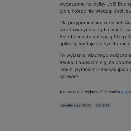
wygaszone: to byłby Joël Bourqu
tych, którzy nie wiedzą: Joël je
Dla przypomnienia: w dniach An
zrootowanych urządzeniach) za
Ale obecnie (z aplikacją Sklep G
aplikacji wydaje się synchroniz
To wyjaśnia, dlaczego odłączani
trwałe. I obawiam się, że popro
innymi pytaniami i zaskakująco z
sprawie!
1:
to, co to robi, wyjaśnia Eldarerathis
w tym
google-play-store
updates