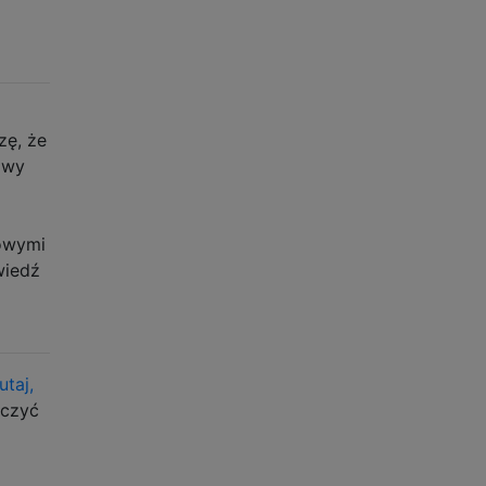
zę, że
zwy
towymi
wiedź
utaj,
ączyć