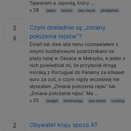
Tajwanem a Japonią, który …
28
japan
taiwan
sea-travel
philippines
Czym dokładnie są „zmiany
2
położenia rejsów”?
Dzień lub dwa lata temu rozmawiałem z
innymi budżetowymi podróżnikami na
plaży tutaj w Oaxaca w Meksyku, a jeden z
nich powiedział mi, że przyleciał drogą
morską z Portugual do Panamy za kilkaset
euro za coś, o czym nigdy wcześniej nie
słyszałam „Zmiana położenia rejsu” lub
„Zmiana położenia rejsu”. Ma …
25
budget
terminology
sea-travel
cruising
Obywatel kraju spoza AT
2