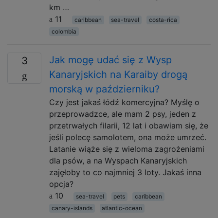
km …
11
caribbean
sea-travel
costa-rica
colombia
Jak mogę udać się z Wysp
3
Kanaryjskich na Karaiby drogą
morską w październiku?
Czy jest jakaś łódź komercyjna? Myślę o
przeprowadzce, ale mam 2 psy, jeden z
przetrwałych filarii, 12 lat i obawiam się, że
jeśli polecę samolotem, ona może umrzeć.
Latanie wiąże się z wieloma zagrożeniami
dla psów, a na Wyspach Kanaryjskich
zajęłoby to co najmniej 3 loty. Jakaś inna
opcja?
10
sea-travel
pets
caribbean
canary-islands
atlantic-ocean