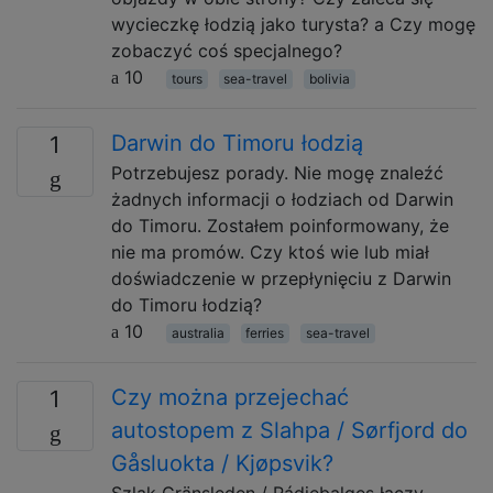
wycieczkę łodzią jako turysta? a Czy mogę
zobaczyć coś specjalnego?
10
tours
sea-travel
bolivia
Darwin do Timoru łodzią
1
Potrzebujesz porady. Nie mogę znaleźć
żadnych informacji o łodziach od Darwin
do Timoru. Zostałem poinformowany, że
nie ma promów. Czy ktoś wie lub miał
doświadczenie w przepłynięciu z Darwin
do Timoru łodzią?
10
australia
ferries
sea-travel
Czy można przejechać
1
autostopem z Slahpa / Sørfjord do
Gåsluokta / Kjøpsvik?
Szlak Gränsleden / Rádjebalges łączy