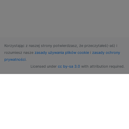
Korzystając z naszej strony potwierdzasz, że przeczytałeś(-aś) i
rozumiesz nasze
zasady używania plików cookie
i
zasady ochrony
prywatności
.
Licensed under
cc by-sa 3.0
with attribution required.