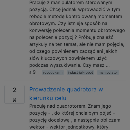
Pracuję z manipulatorem sterowanym
pozycją. Chcę jednak wprowadzić w tym
robocie metodę kontrolowaną momentem
obrotowym. Czy istnieje sposób na
konwersję polecenia momentu obrotowego
na polecenie pozycji? Próbuję znaleźć
artykuły na ten temat, ale nie mam pojęcia,
od czego powinienem zacząć ani jakich
słów kluczowych powinienem użyć
podczas wyszukiwania. Czy masz …
9
robotic-arm
industrial-robot
manipulator
Prowadzenie quadrotora w
2
kierunku celu
Pracuję nad quadrotorem. Znam jego
pozycję - , do której chciałbym pójść -
pozycję docelową , a następnie obliczam
wektor - wektor jednostkowy, który