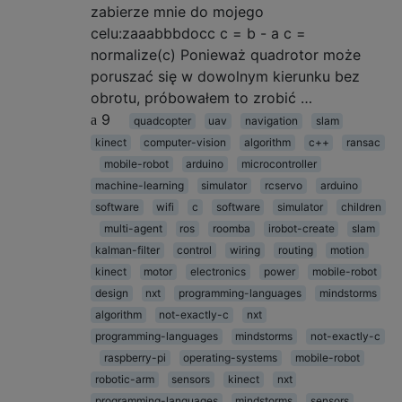
zabierze mnie do mojego
celu:zaaabbbdocc c = b - a c =
normalize(c) Ponieważ quadrotor może
poruszać się w dowolnym kierunku bez
obrotu, próbowałem to zrobić …
9
quadcopter
uav
navigation
slam
kinect
computer-vision
algorithm
c++
ransac
mobile-robot
arduino
microcontroller
machine-learning
simulator
rcservo
arduino
software
wifi
c
software
simulator
children
multi-agent
ros
roomba
irobot-create
slam
kalman-filter
control
wiring
routing
motion
kinect
motor
electronics
power
mobile-robot
design
nxt
programming-languages
mindstorms
algorithm
not-exactly-c
nxt
programming-languages
mindstorms
not-exactly-c
raspberry-pi
operating-systems
mobile-robot
robotic-arm
sensors
kinect
nxt
programming-languages
mindstorms
sensors