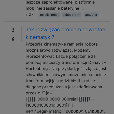
jeszcze zaprojektowanej platformie
mobilnej zasilanie bateryjne …
27
mobile-robot
robotic-arm
actuator
Jak rozwiązać problem odwrotnej
3
kinematyki?
Przednią kinematykę ramienia robota
można łatwo rozwiązać. Możemy
reprezentować każde połączenie za
pomocą macierzy transformacji Denavit –
Hartenberg . Na przykład, jeśli złącze jest
siłownikiem liniowym, może mieć macierz
transformacji:jat godzithi^{th} gdzie
długość przedłużenia jest zdefiniowana
przez d iT.ja=
⎡⎣⎢⎢⎢10000100001000reja1⎤⎦⎥⎥⎥Ti=
[10000100001di0001]T_i =
\left[\begin{matrix} 1&0&0&0\\ 0&1&0&0\\