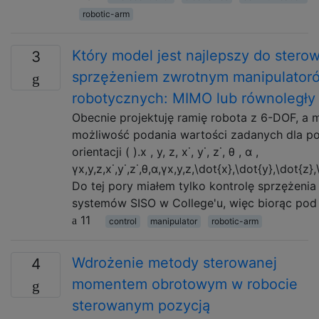
robotic-arm
Który model jest najlepszy do stero
3
sprzężeniem zwrotnym manipulator
robotycznych: MIMO lub równoległy
Obecnie projektuję ramię robota z 6-DOF, a 
możliwość podania wartości zadanych dla poz
orientacji ( ).x , y, z, x˙, y˙, z˙, θ , α ,
γx,y,z,x˙,y˙,z˙,θ,α,γx,y,z,\dot{x},\dot{y},\dot{
Do tej pory miałem tylko kontrolę sprzężeni
systemów SISO w College'u, więc biorąc po
11
control
manipulator
robotic-arm
Wdrożenie metody sterowanej
4
momentem obrotowym w robocie
sterowanym pozycją