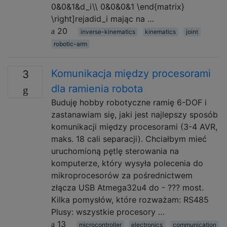
0&0&1&d_i\\ 0&0&0&1 \end{matrix}
\right]rejadid_i mając na …
20
inverse-kinematics
kinematics
joint
robotic-arm
Komunikacja między procesorami
3
dla ramienia robota
Buduję hobby robotyczne ramię 6-DOF i
zastanawiam się, jaki jest najlepszy sposób
komunikacji między procesorami (3-4 AVR,
maks. 18 cali separacji). Chciałbym mieć
uruchomioną pętlę sterowania na
komputerze, który wysyła polecenia do
mikroprocesorów za pośrednictwem
złącza USB Atmega32u4 do - ??? most.
Kilka pomysłów, które rozważam: RS485
Plusy: wszystkie procesory …
13
microcontroller
electronics
communication