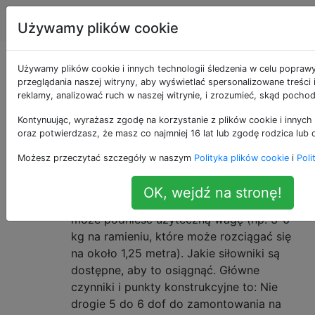
Robotyka
Tagi
Account
Używamy plików cookie
Pytania otagowane
Używamy plików cookie i innych technologii śledzenia w celu popraw
przeglądania naszej witryny, aby wyświetlać spersonalizowane treści
reklamy, analizować ruch w naszej witrynie, i zrozumieć, skąd pochod
jako robotic-arm
Kontynuując, wyrażasz zgodę na korzystanie z plików cookie i innych 
oraz potwierdzasz, że masz co najmniej 16 lat lub zgodę rodzica lub 
Który rodzaj siłownika będzie
5
Możesz przeczytać szczegóły w naszym
Polityka plików cookie
i
Poli
odpowiedni dla bardzo silnego
ramienia robota
OK, wejdź na stronę!
Chciałbym zbudować ramię robota, które
może podnieść użyteczną wagę (np. 3-6
kg na ramieniu, które może rozciągać się
na około 1,25 metra). Jakie siłowniki są
dostępne, aby to osiągnąć. Główne
czynniki i punkty konstrukcyjne to: Nie
drogie 5 do 6 dof do zamontowania na