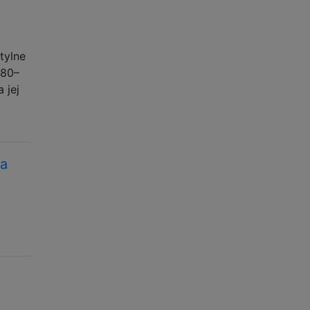
tylne
580–
 jej
na