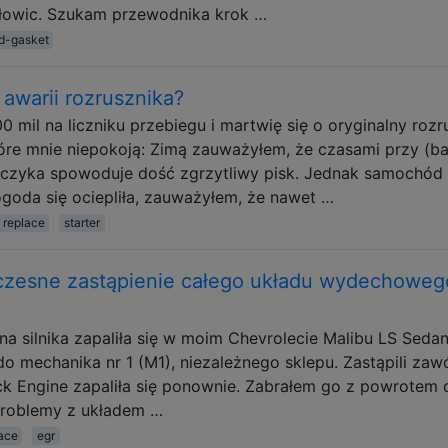
głowic. Szukam przewodnika krok …
d-gasket
 awarii rozrusznika?
mil na liczniku przebiegu i martwię się o oryginalny rozr
które mnie niepokoją: Zimą zauważyłem, że czasami przy (b
luczyka spowoduje dość zgrzytliwy pisk. Jednak samochód
ogoda się ociepliła, zauważyłem, że nawet …
replace
starter
czesne zastąpienie całego układu wydechoweg
na silnika zapaliła się w moim Chevrolecie Malibu LS Seda
o mechanika nr 1 (M1), niezależnego sklepu. Zastąpili zaw
k Engine zapaliła się ponownie. Zabrałem go z powrotem 
problemy z układem …
ace
egr