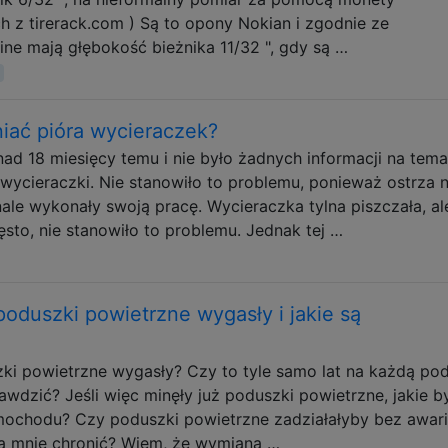
h z tirerack.com ) Są to opony Nokian i zgodnie ze
ine mają głębokość bieżnika 11/32 ", gdy są …
iać pióra wycieraczek?
 18 miesięcy temu i nie było żadnych informacji na tema
wycieraczki. Nie stanowiło to problemu, ponieważ ostrza n
ale wykonały swoją pracę. Wycieraczka tylna piszczała, al
sto, nie stanowiło to problemu. Jednak tej …
oduszki powietrzne wygasły i jakie są
ki powietrzne wygasły? Czy to tyle samo lat na każdą po
wdzić? Jeśli więc minęły już poduszki powietrzne, jakie b
mochodu? Czy poduszki powietrzne zadziałałyby bez awari
dą mnie chronić? Wiem, że wymiana …