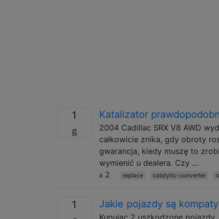
Katalizator prawdopodobn
1
2004 Cadillac SRX V8 AWD wydaj
całkowicie znika, gdy obroty ros
gwarancja, kiedy muszę to zrob
wymienić u dealera. Czy …
2
replace
catalytic-converter
r
Jakie pojazdy są kompaty
1
Kupując 2 uszkodzone pojazdy, z 