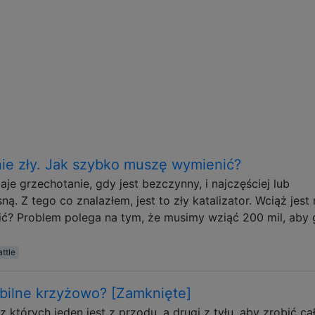
ie zły. Jak szybko muszę wymienić?
e grzechotanie, gdy jest bezczynny, i najczęściej lub
ną. Z tego co znalazłem, jest to zły katalizator. Wciąż jest 
ić? Problem polega na tym, że musimy wziąć 200 mil, aby 
attle
bilne krzyżowo? [Zamknięte]
których jeden jest z przodu, a drugi z tyłu, aby zrobić ca