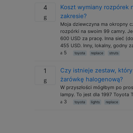
Koszt wymiany rozpórek n
4
zakresie?
Moja dziewczyna ma okropny cz
rozpórki na swoim 99 camry. 
600 USD za pracę. Inna sieć (d
455 USD. Inny, lokalny, godny za
5
toyota
replace
struts
Czy istnieje zestaw, któr
1
żarówkę halogenową?
W przyszłości mógłbym po pros
lampy. To jest dla 1997 Toyota
3
toyota
lights
replace