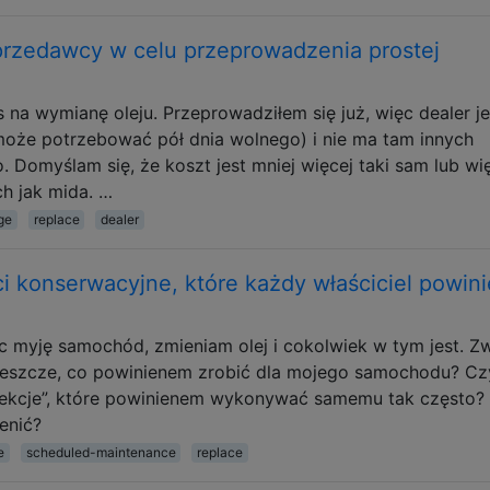
przedawcy w celu przeprowadzenia prostej
na wymianę oleju. Przeprowadziłem się już, więc dealer je
oże potrzebować pół dnia wolnego) i nie ma tam innych
 Domyślam się, że koszt jest mniej więcej taki sam lub wi
ch jak mida. …
ge
replace
dealer
i konserwacyjne, które każdy właściciel powin
ąc myję samochód, zmieniam olej i cokolwiek w tym jest. Z
ś jeszcze, co powinienem zrobić dla mojego samochodu? Cz
nspekcje”, które powinienem wykonywać samemu tak często?
enić?
e
scheduled-maintenance
replace