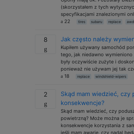
(skorzystałem z tych wytycznyc
specyfikacjami znalezionymi onl
22
tires
subaru
replace
awd
Jak często należy wymien
8
Kupiłem używany samochód ponad
tego, jak niedawno wymieniono 
były oczywiście zużyte i doskon
ponieważ nie używam jej tak czę
18
replace
windshield-wipers
Skąd mam wiedzieć, czy p
2
konsekwencje?
Skąd mam wiedzieć, czy podusz
powietrzną? Może można je spra
konsekwencje korzystania z sa
jeśli mam awarię, czy nadal bę