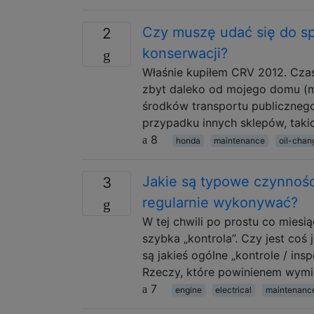
Czy muszę udać się do s
2
konserwacji?
Właśnie kupiłem CRV 2012. Czas 
zbyt daleko od mojego domu (m
środków transportu publicznego.
przypadku innych sklepów, taki
8
honda
maintenance
oil-chan
Jakie są typowe czynnośc
3
regularnie wykonywać?
W tej chwili po prostu co miesi
szybka „kontrola”. Czy jest co
są jakieś ogólne „kontrole / i
Rzeczy, które powinienem wymi
7
engine
electrical
maintenanc