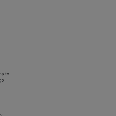
na to
go
ły