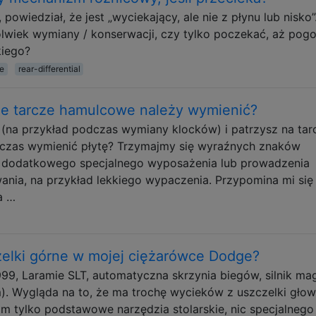
powiedział, że jest „wyciekający, ale nie z płynu lub nisko”
lwiek wymiany / konserwacji, czy tylko poczekać, aż pog
kiego?
e
rear-differential
 że tarcze hamulcowe należy wymienić?
(na przykład podczas wymiany klocków) i patrzysz na tar
e czas wymienić płytę? Trzymajmy się wyraźnych znaków
ą dodatkowego specjalnego wyposażenia lub prowadzenia
ania, na przykład lekkiego wypaczenia. Przypomina mi się 
a …
elki górne w mojej ciężarówce Dodge?
99, Laramie SLT, automatyczna skrzynia biegów, silnik m
m). Wygląda na to, że ma trochę wycieków z uszczelki głow
m tylko podstawowe narzędzia stolarskie, nic specjalnego 