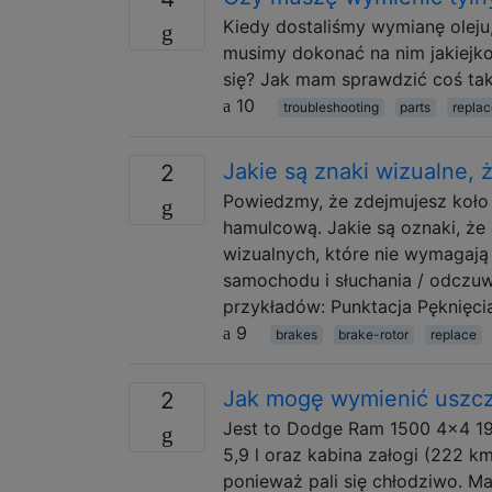
Kiedy dostaliśmy wymianę oleju, 
musimy dokonać na nim jakiejko
się? Jak mam sprawdzić coś ta
10
troubleshooting
parts
replac
Jakie są znaki wizualne,
2
Powiedzmy, że zdejmujesz koło 
hamulcową. Jakie są oznaki, ż
wizualnych, które nie wymagaj
samochodu i słuchania / odczuw
przykładów: Punktacja Pęknięci
9
brakes
brake-rotor
replace
Jak mogę wymienić uszcz
2
Jest to Dodge Ram 1500 4x4 19
5,9 l oraz kabina załogi (222 k
ponieważ pali się chłodziwo. Ma