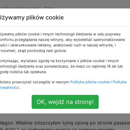
azdów silnikowych
Tagi
Używamy plików cookie
e jako replace
żywamy plików cookie i innych technologii śledzenia w celu poprawy
omfortu przeglądania naszej witryny, aby wyświetlać spersonalizowane
 wymieniać wirniki za każdym razem, gdy
reści i ukierunkowane reklamy, analizować ruch w naszej witrynie, i
rozumieć, skąd pochodzą nasi goście.
cowe?
m razem wymieniać lub wymieniać tarcze hamulcowe za k
ontynuując, wyrażasz zgodę na korzystanie z plików cookie i innych
echnologii śledzenia oraz potwierdzasz, że masz co najmniej 16 lat lub
cków hamulcowych. Czy należy to robić za każdym razem,
godę rodzica lub opiekuna.
 po prostu coś łatwego do zrobienia, może równie dobrze
akim?
ożesz przeczytać szczegóły w naszym
Polityka plików cookie
i
Polityka
rywatności
.
OK, wejdź na stronę!
stkie 4 opony w pojeździe z napędem na
gon. Właśnie zniszczyłem tylną oponę po stronie pasaże
ik 6/32 ", na nieformalny pomiar za pomocą monety