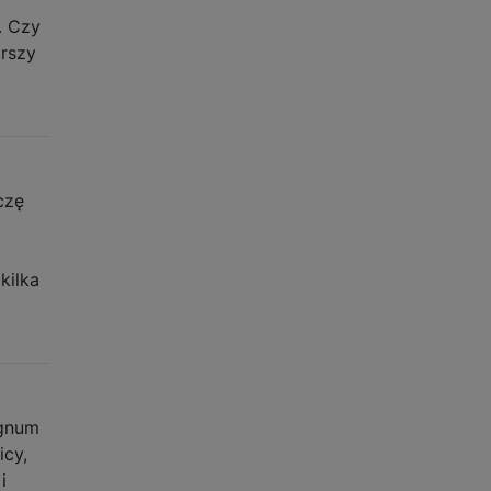
. Czy
orszy
czę
kilka
agnum
icy,
i