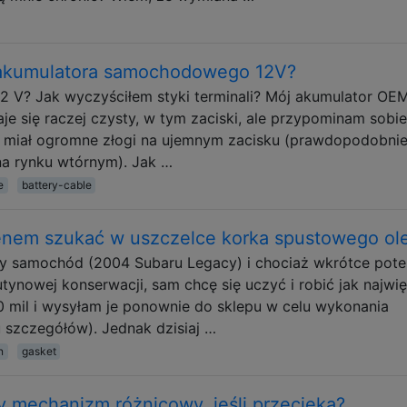
y akumulatora samochodowego 12V?
12 V? Jak wyczyściłem styki terminali? Mój akumulator OE
e się raczej czysty, w tym zaciski, ale przypominam sobie
miał ogromne złogi na ujemnym zacisku (prawdopodobnie
a rynku wtórnym). Jak …
e
battery-cable
enem szukać w uszczelce korka spustowego ol
y samochód (2004 Subaru Legacy) i chociaż wkrótce pot
tynowej konserwacji, sam chcę się uczyć i robić jak najwię
 mil i wysyłam je ponownie do sklepu w celu wykonania
u szczegółów). Jednak dzisiaj …
n
gasket
 mechanizm różnicowy, jeśli przecieka?