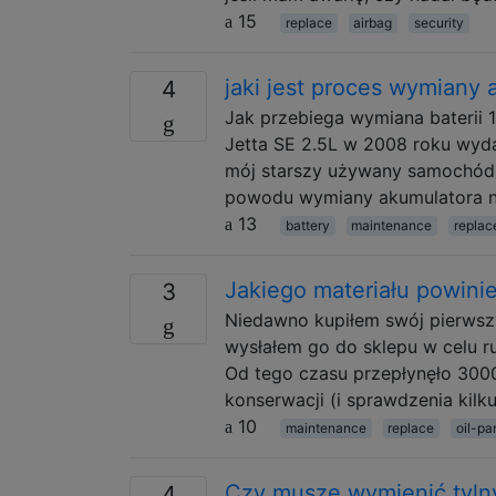
15
replace
airbag
security
jaki jest proces wymian
4
Jak przebiega wymiana baterii 
Jetta SE 2.5L w 2008 roku wydaj
mój starszy używany samochód 
powodu wymiany akumulatora n
13
battery
maintenance
replac
Jakiego materiału powini
3
Niedawno kupiłem swój pierwsz
wysłałem go do sklepu w celu ru
Od tego czasu przepłynęło 3000
konserwacji (i sprawdzenia kilk
10
maintenance
replace
oil-pa
Czy muszę wymienić tylny
4