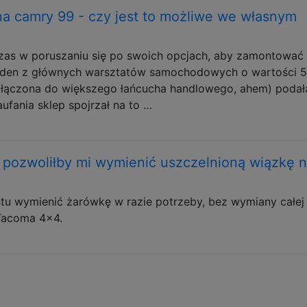
a camry 99 - czy jest to możliwe we własnym
as w poruszaniu się po swoich opcjach, aby zamontować 
Jeden z głównych warsztatów samochodowych o wartości 
ołączona do większego łańcucha handlowego, ahem) podała
ufania sklep spojrzał na to …
y pozwoliłby mi wymienić uszczelnioną wiązkę 
tu wymienić żarówkę w razie potrzeby, bez wymiany całej
 Tacoma 4x4.