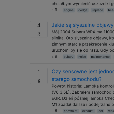
chciałbym wymienić uszczelki 
9
engine
dodge
replace
hea
Jakie są słyszalne objawy
4
Mój 2004 Subaru WRX ma 110000 
silnika. Oto słyszalne objawy, 
zimnym starcie przekręcenie k
uruchomiłby się od razu. Gdy p
9
subaru
noise
maintenance
Czy sensowne jest jedno
1
starego samochodu?
Powrót historia: Lampka kontrol
(V6 3.5L). Zabrałem samochód d
EGR. Dzień później lampka Chec
M1 zbadał dalsze i podejrzane 
8
chevrolet
exhaust
cel
repl