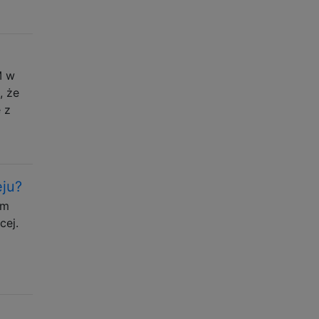
M w
, że
 z
eju?
em
cej.