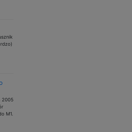
usznik
ardzo)
o
n 2005
ór
do M1.