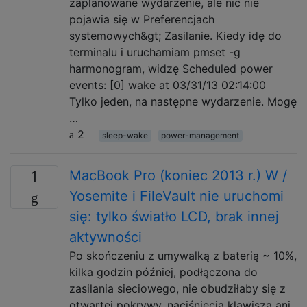
zaplanowane wydarzenie, ale nic nie
pojawia się w Preferencjach
systemowych&gt; Zasilanie. Kiedy idę do
terminalu i uruchamiam pmset -g
harmonogram, widzę Scheduled power
events: [0] wake at 03/31/13 02:14:00
Tylko jeden, na następne wydarzenie. Mogę
…
2
sleep-wake
power-management
MacBook Pro (koniec 2013 r.) W /
1
Yosemite i FileVault nie uruchomi
się: tylko światło LCD, brak innej
aktywności
Po skończeniu z umywalką z baterią ~ 10%,
kilka godzin później, podłączona do
zasilania sieciowego, nie obudziłaby się z
otwartej pokrywy, naciśnięcia klawisza ani