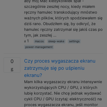
aby mój Mac kiedykolwiek spał -
szczególnie zeszłej nocy, kiedy miałem
ręczny hamulec transkodujący mnóstwo
ważnych plików, których spodziewałem się
dziś rano. Obudziłem się, by odkryć, że
hamulec ręczny zatrzymał się jakiś czas po
tym, jak zeszłej …
1
macos
sleep-wake
settings
power-management
Czy proces wygaszacza ekranu
0
zatrzymuje się po uśpieniu
ekranu?
Mam kilka wygaszaczy ekranu intensywnie
wykorzystujących CPU / GPU, z których
lubię korzystać. Nie chcę jednak wydawać
cykli CPU / GPU (czytaj: elektryczność) na
proces wygaszacza ekranu, jeśli monitor