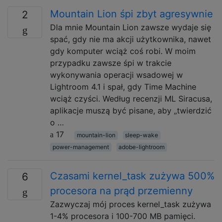
Mountain Lion śpi zbyt agresywnie
2
Dla mnie Mountain Lion zawsze wydaje się
spać, gdy nie ma akcji użytkownika, nawet
gdy komputer wciąż coś robi. W moim
przypadku zawsze śpi w trakcie
wykonywania operacji wsadowej w
Lightroom 4.1 i spał, gdy Time Machine
wciąż czyści. Według recenzji ML Siracusa,
aplikacje muszą być pisane, aby „twierdzić
o …
17
mountain-lion
sleep-wake
power-management
adobe-lightroom
Czasami kernel_task zużywa 500%
6
procesora na prąd przemienny
Zazwyczaj mój proces kernel_task zużywa
1-4% procesora i 100-700 MB pamięci.