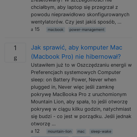
chciałbym, aby laptop się przegrzał z
powodu nieprawidłowo skonfigurowanych
wentylatorów. Czy jest jakiś sposób, …
15
macbook
power-management
Jak sprawić, aby komputer Mac
1
(Macbook Pro) nie hibernował?
Ustawiłem już to w Oszczędzaniu energii w
Preferencjach systemowych Computer
sleep: on Battery Power, Never when
plugged in, Never więc jeśli zamknę
pokrywę MacBooka Pro z uruchomionym
Mountain Lion, aby spała, to jeśli otworzę
pokrywę w ciągu kilku godzin, natychmiast
się budzi - co jest w porządku. Jeśli jednak
otworzę …
12
mountain-lion
mac
sleep-wake