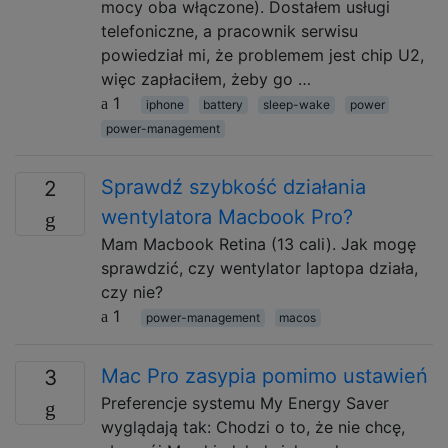
mocy oba włączone). Dostałem usługi
telefoniczne, a pracownik serwisu
powiedział mi, że problemem jest chip U2,
więc zapłaciłem, żeby go …
1
iphone
battery
sleep-wake
power
power-management
Sprawdź szybkość działania
2
wentylatora Macbook Pro?
Mam Macbook Retina (13 cali). Jak mogę
sprawdzić, czy wentylator laptopa działa,
czy nie?
1
power-management
macos
Mac Pro zasypia pomimo ustawień
3
Preferencje systemu My Energy Saver
wyglądają tak: Chodzi o to, że nie chcę,