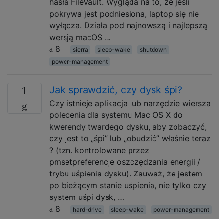
hasła FileVault. Wygląda na to, że jeśli
pokrywa jest podniesiona, laptop się nie
wyłącza. Działa pod najnowszą i najlepszą
wersją macOS …
8
sierra
sleep-wake
shutdown
power-management
Jak sprawdzić, czy dysk śpi?
1
Czy istnieje aplikacja lub narzędzie wiersza
polecenia dla systemu Mac OS X do
kwerendy twardego dysku, aby zobaczyć,
czy jest to „śpi” lub „obudzić” właśnie teraz
? (tzn. kontrolowane przez
pmsetpreferencje oszczędzania energii /
trybu uśpienia dysku). Zauważ, że jestem
po bieżącym stanie uśpienia, nie tylko czy
system uśpi dysk, …
8
hard-drive
sleep-wake
power-management