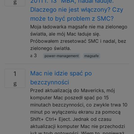
2011 r. 13 "MBA, nadal ładuje.
Dlaczego nie jest włączony? Czy
może to być problem z SMC?
Moja ładowarka magsafe nie ma zielonego
światła, ale mój Mac ładuje się.
Próbowałem zresetować SMC i nadal, bez
zielonego światła.
3
power-management
magsafe
Mac nie idzie spać po
1
bezczynności
Przed aktualizacją do Mavericks, mój
komputer Mac poszedł spać po 15
minutach bezczynności, co zwykle trwa 10
minut po wyłączeniu ekranu za pomocą
Shift+ Ctrl+ Eject. Jednak od czasu
aktualizacji komputer Mac nie przechodzi
już w tryb gotowości. Wiem to, ponieważ