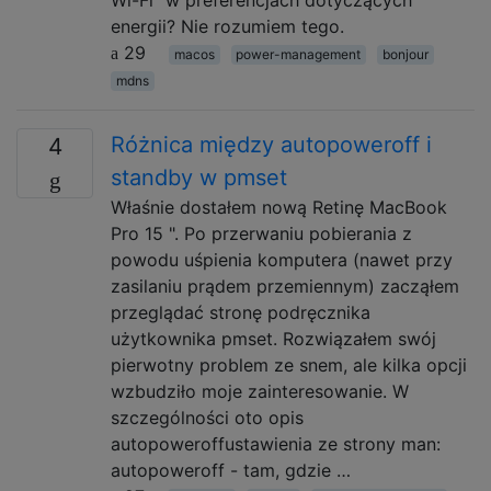
energii? Nie rozumiem tego.
29
macos
power-management
bonjour
mdns
Różnica między autopoweroff i
4
standby w pmset
Właśnie dostałem nową Retinę MacBook
Pro 15 ". Po przerwaniu pobierania z
powodu uśpienia komputera (nawet przy
zasilaniu prądem przemiennym) zacząłem
przeglądać stronę podręcznika
użytkownika pmset. Rozwiązałem swój
pierwotny problem ze snem, ale kilka opcji
wzbudziło moje zainteresowanie. W
szczególności oto opis
autopoweroffustawienia ze strony man:
autopoweroff - tam, gdzie …