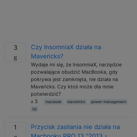
Czy InsomniaX działa na
3
Mavericks?
Wydaje mi się, że InsomniaX, narzędzie
pozwalające obudzić MacBooka, gdy
pokrywa jest zamknięta, nie działa na
Mavericks. Czy ktoś może dla mnie
potwierdzić?
3
macbook
mavericks
power-management
lid
Przycisk zasilania nie działa na
1
Macbooku PRO 13 "2013 -