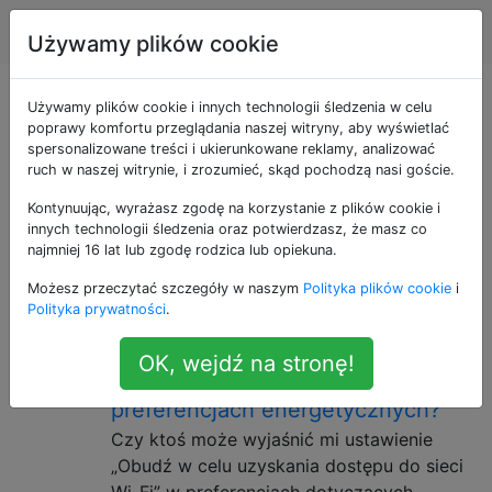
Apple
Tagi
Account
Używamy plików cookie
Pytania otagowane
Używamy plików cookie i innych technologii śledzenia w celu
poprawy komfortu przeglądania naszej witryny, aby wyświetlać
spersonalizowane treści i ukierunkowane reklamy, analizować
jako power-
ruch w naszej witrynie, i zrozumieć, skąd pochodzą nasi goście.
management
Kontynuując, wyrażasz zgodę na korzystanie z plików cookie i
innych technologii śledzenia oraz potwierdzasz, że masz co
najmniej 16 lat lub zgodę rodzica lub opiekuna.
Pytania dotyczące śledzenia i ograniczania poboru
Możesz przeczytać szczegóły w naszym
Polityka plików cookie
i
mocy przez komputery lub urządzenia.
Polityka prywatności
.
Jakie jest ustawienie „wybudzanie
3
OK, wejdź na stronę!
dostępu do sieci Wi-Fi” w
preferencjach energetycznych?
Czy ktoś może wyjaśnić mi ustawienie
„Obudź w celu uzyskania dostępu do sieci
Wi-Fi” w preferencjach dotyczących