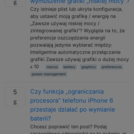
wymuszenie grafiki „niskiej mocy”?
Czy istnieje plist lub ukryta konfiguracja,
aby ustawić moją grafikę / energię na
„Zawsze używaj niskiej mocy /
zintegrowanej grafiki”? Wygląda na to, że
preferencje oszczędzania energii
pozwalają jedynie wybierać między:
Inteligentne automatyczne przełączanie
grafiki Zawsze używaj grafiki o dużej mocy
10
macos
battery
graphics
preferences
power-management
Czy funkcja „ograniczania
5
procesora” telefonu iPhone 6
przestaje działać po wymianie
baterii?
Chcesz poprawić ten post? Podaj
szczegółowe odpowiedzi na to pytanie, w