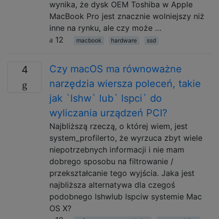
wynika, że dysk OEM Toshiba w Apple
MacBook Pro jest znacznie wolniejszy niż
inne na rynku, ale czy może …
12
macbook
hardware
ssd
Czy macOS ma równoważne
4
narzędzia wiersza poleceń, takie
jak `lshw` lub` lspci` do
wyliczania urządzeń PCI?
Najbliższą rzeczą, o której wiem, jest
system_profilerto, że wyrzuca zbyt wiele
niepotrzebnych informacji i nie mam
dobrego sposobu na filtrowanie /
przekształcanie tego wyjścia. Jaka jest
najbliższa alternatywa dla czegoś
podobnego lshwlub lspciw systemie Mac
OS X?