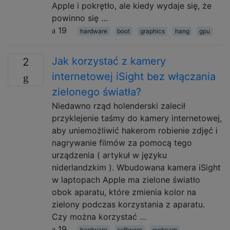
Apple i pokrętło, ale kiedy wydaje się, że
powinno się …
19
hardware
boot
graphics
hang
gpu
Jak korzystać z kamery
2
internetowej iSight bez włączania
zielonego światła?
Niedawno rząd holenderski zalecił
przyklejenie taśmy do kamery internetowej,
aby uniemożliwić hakerom robienie zdjęć i
nagrywanie filmów za pomocą tego
urządzenia ( artykuł w języku
niderlandzkim ). Wbudowana kamera iSight
w laptopach Apple ma zielone światło
obok aparatu, które zmienia kolor na
zielony podczas korzystania z aparatu.
Czy można korzystać …
19
hardware
software
webcam