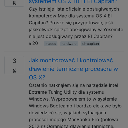
systemem OS X 10.11 El Capitan?
Czy istnieje lista oficjalnie obsługiwanych
komputerów Mac dla systemu OS X El
Capitan? Proszę się przygotować, jeśli
jakikolwiek sprzęt obsługiwany w Yosemite
nie jest obsługiwany przez El Capitan?
20
macos
hardware
el-capitan
Jak monitorować i kontrolować
3
dławienie termiczne procesora w
OS X?
Ostatnio natknąłem się na narzędzie Intel
Extreme Tuning Utility dla systemu
Windows. Wypróbowałem to w systemie
Windows Bootcamp i bardzo ciekawe było
dowiedzieć się, w jakich sytuacjach
procesor mojego MacBooka Pro (połowa
2012 r.) Ogranicza dławienie termiczne.