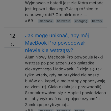
Wyjmowanie baterii jest złe Która metoda
jest lepsza i dlaczego? Jaką różnicę to
naprawdę robi? Oto niektóre z …
69
macbook
hardware
charging
battery
Jak mogę uniknąć, aby mój
12
MacBook Pro powodował
niewielkie wstrząsy?
Aluminiowy Macbook Pro powoduje lekki
wstrząs po podłączeniu do gniazdka
elektrycznego i ładowaniu. Dzieje się tak
tylko wtedy, gdy na przykład nie noszę
butów ani kapci, a moje stopy spoczywają
na ziemi (tj. Ciało działa jak przewodnik).
Skontaktowałem się z Apple i powiedziano
mi, aby wykonać następujące czynności:
Zamknąć przytrzymaj …
55
macbook
hardware
power