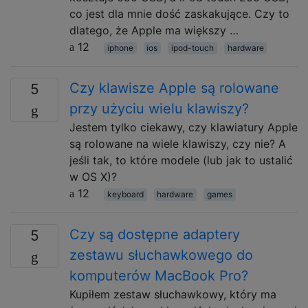
co jest dla mnie dość zaskakujące. Czy to
dlatego, że Apple ma większy …
12
iphone
ios
ipod-touch
hardware
Czy klawisze Apple są rolowane
5
przy użyciu wielu klawiszy?
Jestem tylko ciekawy, czy klawiatury Apple
są rolowane na wiele klawiszy, czy nie? A
jeśli tak, to które modele (lub jak to ustalić
w OS X)?
12
keyboard
hardware
games
Czy są dostępne adaptery
5
zestawu słuchawkowego do
komputerów MacBook Pro?
Kupiłem zestaw słuchawkowy, który ma