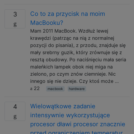
Co to za przycisk na moim
3
MacBooku?
Mam 2011 MacBook. Wzdłuż lewej
krawędzi (patrząc na nią z normalnej
pozycji do pisania), z przodu, znajduje się
mały srebrny guzik, który zrównuje się z
resztą obudowy. Po naciśnięciu mała seria
maleńkich lampek obok niej miga na
zielono, po czym znów ciemnieje. Nic
innego się nie dzieje. Czy ktoś może …
22
macbook
hardware
Wielowątkowe zadanie
4
intensywnie wykorzystujące
procesor dławi procesor znacznie
przed ograniczeniem temperatur