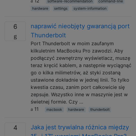
12
software-recommendation
command-line
hardware
settings
system-information
naprawić nieobjęty gwarancją port
6
Thunderbolt
Port Thunderbolt w moim zaufanym
kilkuletnim MacBooku Pro zawodzi. Aby
podłączyć zewnętrzny wyświetlacz, muszę
teraz kręcić kablem, a następnie wyciągnąć
go o kilka milimetrów, aż styki zostaną
ustawione dokładnie w jednej linii. To tylko
kwestia czasu, zanim port całkowicie się
zepsuje. Wszystko inne w maszynie jest w
świetnej formie. Czy …
11
macbook
hardware
thunderbolt
Jaka jest trywialna różnica między
4