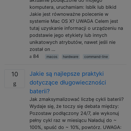
komputera, uruchamiam: lsblk lub blkid
Jakie jest równoważne polecenie w
systemie Mac OS X? UWAGA Celem jest
tutaj uzyskanie informacji o urządzeniu na
podstawie jego etykiety lub innych
unikatowych atrybutów, nawet jeśli nie
został on …
84
macos
hardware
command-line
Jakie są najlepsze praktyki
10
dotyczące długowieczności
baterii?
Jak zmaksymalizować liczbę cykli baterii?
Wydaje się, że toczy się debata między:
Pozostaw podłączony 24/7, ale wykonuj
pełny cykl raz w miesiącu Naładuj do ~
100%, spuść do ~ 10%, powtórz. UWAGA: