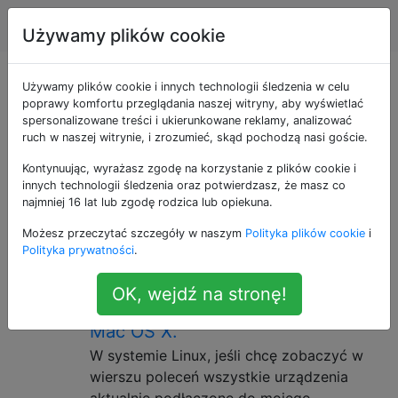
Apple
Tagi
Account
Używamy plików cookie
Pytania otagowane
Używamy plików cookie i innych technologii śledzenia w celu
poprawy komfortu przeglądania naszej witryny, aby wyświetlać
spersonalizowane treści i ukierunkowane reklamy, analizować
jako hardware
ruch w naszej witrynie, i zrozumieć, skąd pochodzą nasi goście.
Kontynuując, wyrażasz zgodę na korzystanie z plików cookie i
Sprawy dotyczące fizycznych komponentów
innych technologii śledzenia oraz potwierdzasz, że masz co
komputerowych, obwodów i części, w
najmniej 16 lat lub zgodę rodzica lub opiekuna.
przeciwieństwie do oprogramowania lub
Możesz przeczytać szczegóły w naszym
Polityka plików cookie
i
programowania komputerowego
Polityka prywatności
.
Wyświetl listę wszystkich
2
OK, wejdź na stronę!
podłączonych urządzeń, lsblk dla
Mac OS X.
W systemie Linux, jeśli chcę zobaczyć w
wierszu poleceń wszystkie urządzenia
aktualnie podłączone do mojego