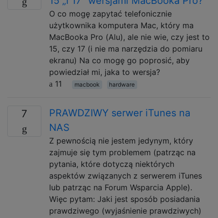
15 „i 17” wersjami MacBooka Pro?
O co mogę zapytać telefonicznie
użytkownika komputera Mac, który ma
MacBooka Pro (Alu), ale nie wie, czy jest to
15, czy 17 (i nie ma narzędzia do pomiaru
ekranu) Na co mogę go poprosić, aby
powiedział mi, jaka to wersja?
11
macbook
hardware
PRAWDZIWY serwer iTunes na
7
NAS
Z pewnością nie jestem jedynym, który
zajmuje się tym problemem (patrząc na
pytania, które dotyczą niektórych
aspektów związanych z serwerem iTunes
lub patrząc na Forum Wsparcia Apple).
Więc pytam: Jaki jest sposób posiadania
prawdziwego (wyjaśnienie prawdziwych)