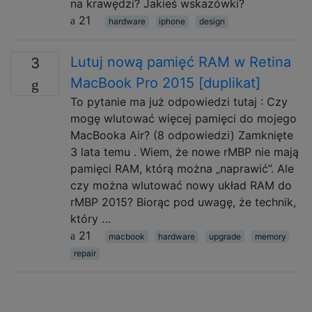
na krawędzi? Jakieś wskazówki?
21
hardware
iphone
design
Lutuj nową pamięć RAM w Retina
3
MacBook Pro 2015 [duplikat]
To pytanie ma już odpowiedzi tutaj : Czy
mogę wlutować więcej pamięci do mojego
MacBooka Air? (8 odpowiedzi) Zamknięte
3 lata temu . Wiem, że nowe rMBP nie mają
pamięci RAM, którą można „naprawić”. Ale
czy można wlutować nowy układ RAM do
rMBP 2015? Biorąc pod uwagę, że technik,
który …
21
macbook
hardware
upgrade
memory
repair