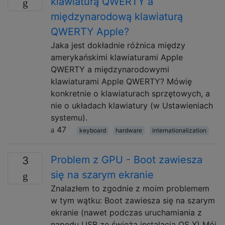
klawiaturą QWERTY a
międzynarodową klawiaturą
QWERTY Apple?
Jaka jest dokładnie różnica między
amerykańskimi klawiaturami Apple
QWERTY a międzynarodowymi
klawiaturami Apple QWERTY? Mówię
konkretnie o klawiaturach sprzętowych, a
nie o układach klawiatury (w Ustawieniach
systemu).
47
keyboard
hardware
internationalization
Problem z GPU - Boot zawiesza
3
się na szarym ekranie
Znalazłem to zgodnie z moim problemem
w tym wątku: Boot zawiesza się na szarym
ekranie (nawet podczas uruchamiania z
napędu USB ze świeżą instalacją OS X) Mój