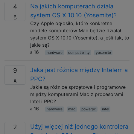
Na jakich komputerach działa
4
system OS X 10.10 (Yosemite)?
Czy Apple ogłosiło, które konkretne
modele komputerów Mac będzie działał
system OS X 10.10 (Yosemite), a jeśli tak, to
jakie są?
16
hardware
compatibility
yosemite
Jaka jest różnica między Intelem a
9
PPC?
Jakie są różnice sprzętowe i programowe
między komputerami Mac z procesorami
Intel i PPC?
16
hardware
mac
powerpc
intel
Użyj więcej niż jednego kontrolera
2