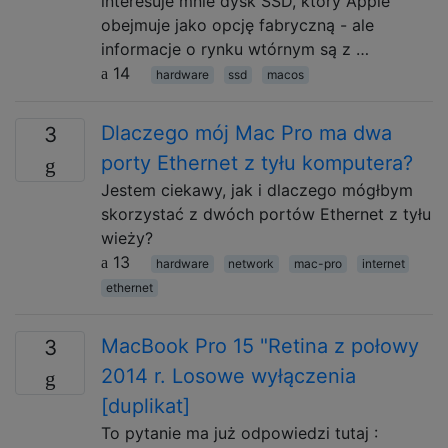
interesuje mnie dysk SSD, który Apple
obejmuje jako opcję fabryczną - ale
informacje o rynku wtórnym są z …
14
hardware
ssd
macos
Dlaczego mój Mac Pro ma dwa
3
porty Ethernet z tyłu komputera?
Jestem ciekawy, jak i dlaczego mógłbym
skorzystać z dwóch portów Ethernet z tyłu
wieży?
13
hardware
network
mac-pro
internet
ethernet
MacBook Pro 15 "Retina z połowy
3
2014 r. Losowe wyłączenia
[duplikat]
To pytanie ma już odpowiedzi tutaj :