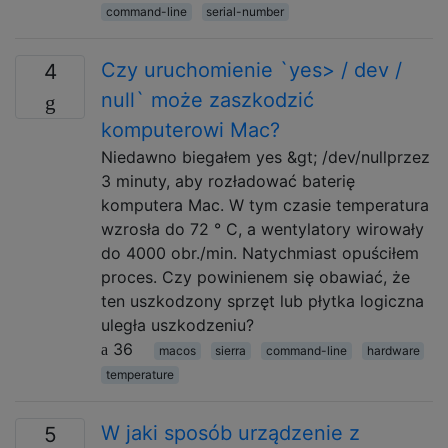
command-line
serial-number
Czy uruchomienie `yes> / dev /
4
null` może zaszkodzić
komputerowi Mac?
Niedawno biegałem yes &gt; /dev/nullprzez
3 minuty, aby rozładować baterię
komputera Mac. W tym czasie temperatura
wzrosła do 72 ° C, a wentylatory wirowały
do ​​4000 obr./min. Natychmiast opuściłem
proces. Czy powinienem się obawiać, że
ten uszkodzony sprzęt lub płytka logiczna
uległa uszkodzeniu?
36
macos
sierra
command-line
hardware
temperature
W jaki sposób urządzenie z
5