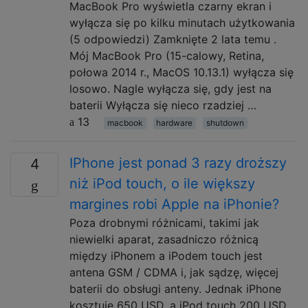
MacBook Pro wyświetla czarny ekran i
wyłącza się po kilku minutach użytkowania
(5 odpowiedzi) Zamknięte 2 lata temu .
Mój MacBook Pro (15-calowy, Retina,
połowa 2014 r., MacOS 10.13.1) wyłącza się
losowo. Nagle wyłącza się, gdy jest na
baterii Wyłącza się nieco rzadziej …
13
macbook
hardware
shutdown
IPhone jest ponad 3 razy droższy
4
niż iPod touch, o ile większy
margines robi Apple na iPhonie?
Poza drobnymi różnicami, takimi jak
niewielki aparat, zasadniczo różnicą
między iPhonem a iPodem touch jest
antena GSM / CDMA i, jak sądzę, więcej
baterii do obsługi anteny. Jednak iPhone
kosztuje 650 USD, a iPod touch 200 USD,