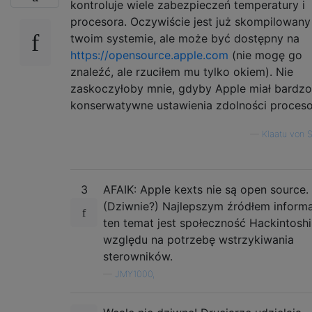
kontroluje wiele zabezpieczeń temperatury i
procesora. Oczywiście jest już skompilowany
twoim systemie, ale może być dostępny na
https://opensource.apple.com
(nie mogę go
znaleźć, ale rzuciłem mu tylko okiem). Nie
zaskoczyłoby mnie, gdyby Apple miał bardzo
konserwatywne ustawienia zdolności proceso
—
Klaatu von 
3
AFAIK: Apple kexts nie są open source.
(Dziwnie?) Najlepszym źródłem informa
ten temat jest społeczność Hackintosh
względu na potrzebę wstrzykiwania
sterowników.
—
JMY1000,