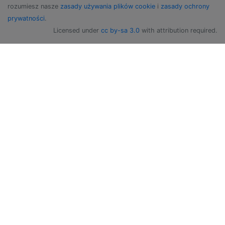
rozumiesz nasze
zasady używania plików cookie
i
zasady ochrony
prywatności
.
Licensed under
cc by-sa 3.0
with attribution required.