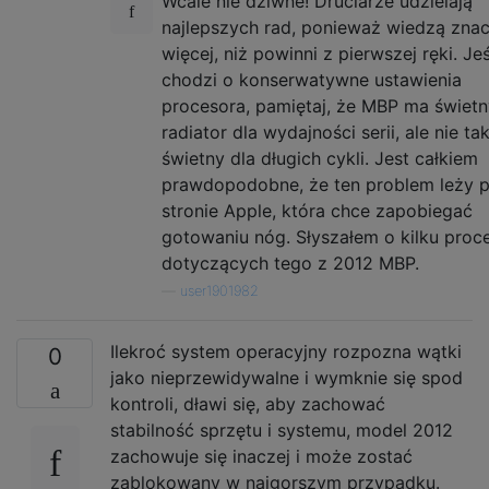
Wcale nie dziwne! Druciarze udzielają
najlepszych rad, ponieważ wiedzą znac
więcej, niż powinni z pierwszej ręki. Jeś
chodzi o konserwatywne ustawienia
procesora, pamiętaj, że MBP ma świetn
radiator dla wydajności serii, ale nie ta
świetny dla długich cykli. Jest całkiem
prawdopodobne, że ten problem leży 
stronie Apple, która chce zapobiegać
gotowaniu nóg. Słyszałem o kilku proc
dotyczących tego z 2012 MBP.
—
user1901982
Ilekroć system operacyjny rozpozna wątki
0
jako nieprzewidywalne i wymknie się spod
kontroli, dławi się, aby zachować
stabilność sprzętu i systemu, model 2012
zachowuje się inaczej i może zostać
zablokowany w najgorszym przypadku.