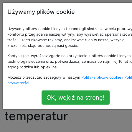
Apple
Tagi
Account
Używamy plików cookie
Wielowątkowe
Używamy plików cookie i innych technologii śledzenia w celu popraw
komfortu przeglądania naszej witryny, aby wyświetlać spersonalizow
treści i ukierunkowane reklamy, analizować ruch w naszej witrynie, i
zadanie intensywnie
zrozumieć, skąd pochodzą nasi goście.
wykorzystujące
Kontynuując, wyrażasz zgodę na korzystanie z plików cookie i innych
technologii śledzenia oraz potwierdzasz, że masz co najmniej 16 lat l
zgodę rodzica lub opiekuna.
procesor dławi
Możesz przeczytać szczegóły w naszym
Polityka plików cookie
i
Poli
procesor znacznie
prywatności
.
OK, wejdź na stronę!
przed ograniczeniem
temperatur