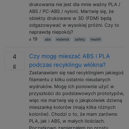
drukowania nie jest dla mnie ważny PLA /
ABS / PC-ABS / nylon). Martwię się, że
obiekty drukowane w 3D (FDM) będą
odgazowywać w wysokiej próżni. Czy to
naprawdę niepokój?
19
abs
material
safety
health
Czy mogę mieszać ABS i PLA
4
podczas recyklingu włókna?
Zastanawiam się nad recyklingiem jakiegoś
filamentu z kilku ostatnio nieudanych
wydruków. Mogę ich ponownie użyć w
przyszłości do podstawowych prototypów,
więc nie martwię się o jakąkolwiek dziwną
mieszankę kolorów (mają kilka różnych
kolorów). Chodzi o to, że mam zarówno
PLA, jak i ABS, w małych ilościach.
Początkowo zamierzałem po prostu …