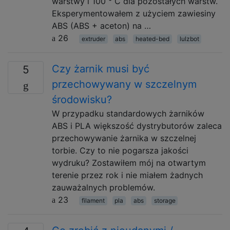
warstwy i 100 ° C dla pozostałych warstw.
Eksperymentowałem z użyciem zawiesiny
ABS (ABS + aceton) na …
26
extruder
abs
heated-bed
lulzbot
Czy żarnik musi być
5
przechowywany w szczelnym
środowisku?
W przypadku standardowych żarników
ABS i PLA większość dystrybutorów zaleca
przechowywanie żarnika w szczelnej
torbie. Czy to nie pogarsza jakości
wydruku? Zostawiłem mój na otwartym
terenie przez rok i nie miałem żadnych
zauważalnych problemów.
23
filament
pla
abs
storage