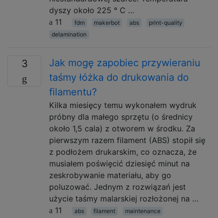
dyszy około 225 ° C …
11
fdm
makerbot
abs
print-quality
delamination
Jak mogę zapobiec przywieraniu
3
taśmy łóżka do drukowania do
filamentu?
Kilka miesięcy temu wykonałem wydruk
próbny dla małego sprzętu (o średnicy
około 1,5 cala) z otworem w środku. Za
pierwszym razem filament (ABS) stopił się
z podłożem drukarskim, co oznacza, że ​​
musiałem poświęcić dziesięć minut na
zeskrobywanie materiału, aby go
poluzować. Jednym z rozwiązań jest
użycie taśmy malarskiej rozłożonej na …
11
abs
filament
maintenance