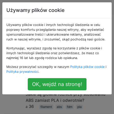
drukowanie 3d
Tagi
Account
Używamy plików cookie
Pytania otagowane
Używamy plików cookie i innych technologii śledzenia w celu
poprawy komfortu przeglądania naszej witryny, aby wyświetlać
spersonalizowane treści i ukierunkowane reklamy, analizować
jako abs
ruch w naszej witrynie, i zrozumieć, skąd pochodzą nasi goście.
Kontynuując, wyrażasz zgodę na korzystanie z plików cookie i
Użyj tego znacznika w przypadku pytań dotyczących
innych technologii śledzenia oraz potwierdzasz, że masz co
akrylonitrylo-butadieno-styrenu, znanego również jako
najmniej 16 lat lub zgodę rodzica lub opiekuna.
ABS, powszechnie używanego polimeru
Możesz przeczytać szczegóły w naszym
Polityka plików cookie
i
termoplastycznego.
Polityka prywatności
.
Czym różni się PLA od materiału
5
OK, wejdź na stronę!
ABS?
Jakie są główne różnice przy stosowaniu
ABS zamiast PLA i odwrotnie?
36
filament
abs
fdm
pla