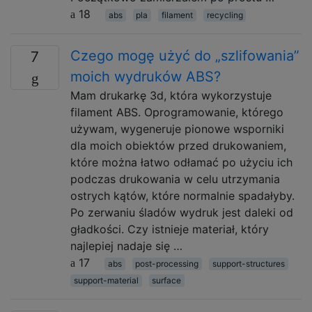
18
abs
pla
filament
recycling
Czego mogę użyć do „szlifowania”
7
moich wydruków ABS?
Mam drukarkę 3d, która wykorzystuje
filament ABS. Oprogramowanie, którego
używam, wygeneruje pionowe wsporniki
dla moich obiektów przed drukowaniem,
które można łatwo odłamać po użyciu ich
podczas drukowania w celu utrzymania
ostrych kątów, które normalnie spadałyby.
Po zerwaniu śladów wydruk jest daleki od
gładkości. Czy istnieje materiał, który
najlepiej nadaje się …
17
abs
post-processing
support-structures
support-material
surface