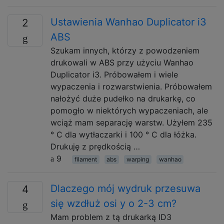
Ustawienia Wanhao Duplicator i3
2
ABS
Szukam innych, którzy z powodzeniem
drukowali w ABS przy użyciu Wanhao
Duplicator i3. Próbowałem i wiele
wypaczenia i rozwarstwienia. Próbowałem
nałożyć duże pudełko na drukarkę, co
pomogło w niektórych wypaczeniach, ale
wciąż mam separację warstw. Użyłem 235
° C dla wytłaczarki i 100 ° C dla łóżka.
Drukuję z prędkością …
9
filament
abs
warping
wanhao
Dlaczego mój wydruk przesuwa
4
się wzdłuż osi y o 2-3 cm?
Mam problem z tą drukarką ID3