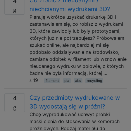
Co zrobić z nieudanymi /
4
niechcianymi wydrukami 3D?
Planuję wkrótce uzyskać drukarkę 3D i
zastanawiałem się, co robisz z wydrukami
3D, które zawiodły lub były prototypami,
których już nie potrzebujesz? Próbowałem
szukać online, ale najbardziej mi się
podobało oddziaływanie na środowisko,
zamiana odbitek w filament lub wznowienie
nieudanego wydruku w połowie, z których
żadna nie była informacją, której …
19
filament
pla
abs
recycling
Czy przedmioty wydrukowane w
4
3D wydostają się w próżni?
Chcę wyprodukować uchwyt próbki i
maski cienia do stosowania w komorach
próżniowych. Rodzaj materiału do