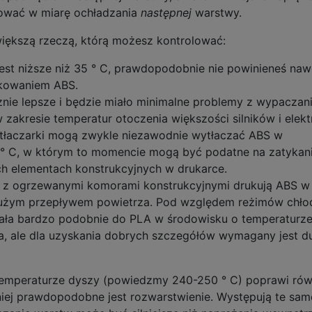
ować w miarę ochładzania
następnej
warstwy.
większą rzeczą, którą możesz kontrolować:
jest niższe niż 35 ° C, prawdopodobnie nie powinieneś naw
ukowaniem ABS.
nie lepsze i będzie miało minimalne problemy z wypaczan
 zakresie temperatur otoczenia większości silników i elektr
łaczarki mogą zwykle niezawodnie wytłaczać ABS w
° C, w którym to momencie mogą być podatne na zatykanie
ch elementach konstrukcyjnych w drukarce.
 z ogrzewanymi komorami konstrukcyjnymi drukują ABS w
dużym przepływem powietrza. Pod względem reżimów chło
ała bardzo podobnie do PLA w środowisku o temperaturz
a, ale dla uzyskania dobrych szczegółów wymagany jest d
emperaturze dyszy (powiedzmy 240-250 ° C) poprawi rów
iej prawdopodobne jest rozwarstwienie. Występują te sam