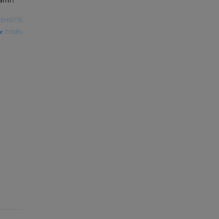
tbm0115
źródło