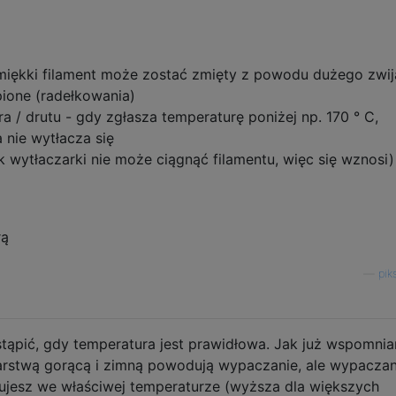
 miękki filament może zostać zmięty z powodu dużego zwij
ione (radełkowania)
a / drutu - gdy zgłasza temperaturę poniżej np. 170 ° C,
nie wytłacza się
ik wytłaczarki nie może ciągnąć filamentu, więc się wznosi)
rą
—
pik
tąpić, gdy temperatura jest prawidłowa. Jak już wspomnia
rstwą gorącą i zimną powodują wypaczanie, ale wypaczan
ukujesz we właściwej temperaturze (wyższa dla większych