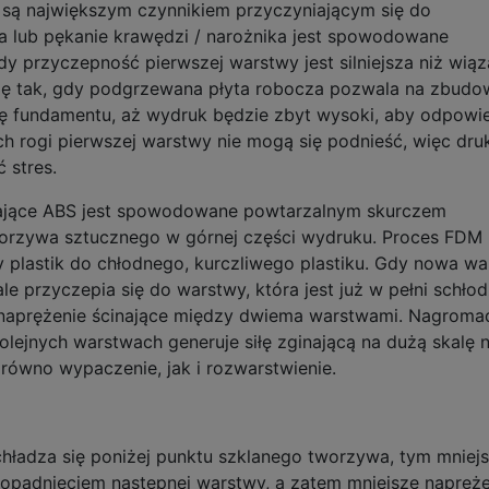
są największym czynnikiem przyczyniającym się do
a lub pękanie krawędzi / narożnika jest spowodowane
y przyczepność pierwszej warstwy jest silniejsza niż wiąz
ię tak, gdy podgrzewana płyta robocza pozwala na zbudo
ę fundamentu, aż wydruk będzie zbyt wysoki, aby odpowi
h rogi pierwszej warstwy nie mogą się podnieść, więc dru
 stres.
zające ABS jest spowodowane powtarzalnym skurczem
orzywa sztucznego w górnej części wydruku. Proces FDM
 plastik do chłodnego, kurczliwego plastiku. Gdy nowa w
ale przyczepia się do warstwy, która jest już w pełni schło
 naprężenie ścinające między dwiema warstwami. Nagroma
olejnych warstwach generuje siłę zginającą na dużą skalę 
ówno wypaczenie, jak i rozwarstwienie.
hładza się poniżej punktu szklanego tworzywa, tym mniej
 opadnięciem następnej warstwy, a zatem mniejsze napręże