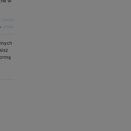
zne w
 Carlyle
źródło
nnych
sisz
formą