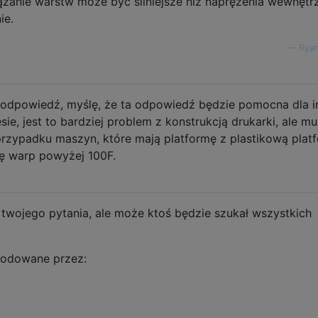
ązanie warstw może być silniejsze niż naprężenia wewnętr
ie.
—
Ryan
 odpowiedź, myślę, że ta odpowiedź będzie pomocna dla i
ie, jest to bardziej problem z konstrukcją drukarki, ale mu
zypadku maszyn, które mają platformę z plastikową plat
ę warp powyżej 100F.
 twojego pytania, ale może ktoś będzie szukał wszystkich
odowane przez: