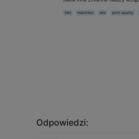
fdm
makerbot
abs
print-quality
Odpowiedzi: