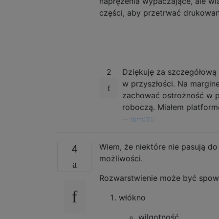
naprężenia wypaczające, ale wi
części, aby przetrwać drukowan
2
Dziękuję za szczegółową
w przyszłości. Na margines
zachować ostrożność w pr
roboczą. Miałem platform
—
tbm0115
Wiem, że niektóre nie pasują do
4
możliwości.
Rozwarstwienie może być spow
włókno
wilgotność