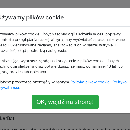
Używamy plików cookie
warstw
żywamy plików cookie i innych technologii śledzenia w celu poprawy
omfortu przeglądania naszej witryny, aby wyświetlać spersonalizowane
reści i ukierunkowane reklamy, analizować ruch w naszej witrynie, i
nie ABS i wielokrotnie napotykałem
rozwarstwienie
międz
rozumieć, skąd pochodzą nasi goście.
am następujące warunki:
ontynuując, wyrażasz zgodę na korzystanie z plików cookie i innych
echnologii śledzenia oraz potwierdzasz, że masz co najmniej 16 lat lub
poziomowana
godę rodzica lub opiekuna.
 wypaczona (przy użyciu zawiesiny ABS)
ożesz przeczytać szczegóły w naszym
Polityka plików cookie
i
Polityka
owietrza. Po bokach maszyny dodałem panele akrylowe, a
rywatności
.
estandardowej szafce.
225 ° C
OK, wejdź na stronę!
2 ° C (mieszkam w NW USA, więc temperatura otoczenia je
akerBot
ąć pod uwagę, aby zapobiec rozwarstwieniu między warstw