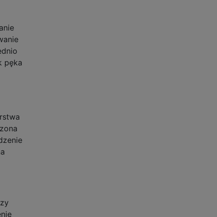
anie
wanie
ednio
k pęka
arstwa
dzona
dzenie
na
szy
nie