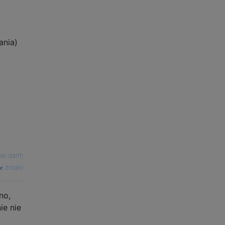
ania)
sel darth
źródło
no,
ie nie