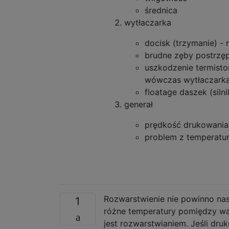
średnica
wytłaczarka
docisk (trzymanie) -
brudne zęby postrzęp
uszkodzenie termistor
wówczas wytłaczarka 
floatage daszek (siln
generał
prędkość drukowania
problem z temperatu
Rozwarstwienie nie powinno nas
1
różne temperatury pomiędzy wa
jest rozwarstwianiem. Jeśli dr