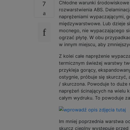
Chłodne warunki środowiskowe 
7
rozwarstwienia ABS. Delaminacj
naprężeniami wypaczającymi, gd
międzywarstwowe. Lub dzieje s
mocnego, nie wypaczającego si
ogrzać płytę. W obu przypadkac
w innym miejscu, aby zmniejszyć
Z kolei całe naprężenie wypac
termicznym świeżej warstwy tw
przykleja gorący, ekspandowany
ostygnie, próbuje się skurczyć, 
/ skurczona. Powoduje to duże
naprężeń ścinających na wielu k
całym wydruku. To powoduje zar
Im mniej poprzednia warstwa oc
skurcz cieplny występuje przed