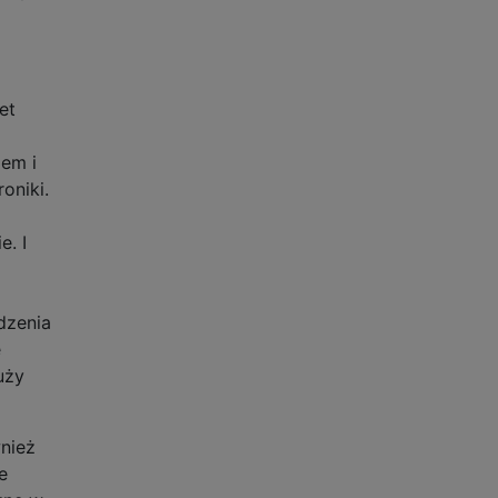
et
iem i
oniki.
. I
dzenia
e
uży
nież
e