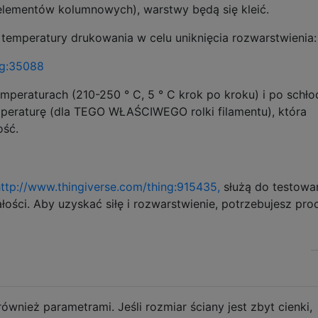
 elementów kolumnowych), warstwy będą się kleić.
 temperatury drukowania w celu uniknięcia rozwarstwienia:
ng:35088
mperaturach (210-250 ° C, 5 ° C krok po kroku) i po schło
peraturę (dla TEGO WŁAŚCIWEGO rolki filamentu), która
ość.
ttp://www.thingiverse.com/thing:915435,
służą do testowa
łości. Aby uzyskać siłę i rozwarstwienie, potrzebujesz pro
również parametrami. Jeśli rozmiar ściany jest zbyt cienki,