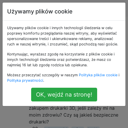
drukowanie 3d
Tagi
Account
Używamy plików cookie
Pytania otagowane
Używamy plików cookie i innych technologii śledzenia w celu
poprawy komfortu przeglądania naszej witryny, aby wyświetlać
spersonalizowane treści i ukierunkowane reklamy, analizować
jako safety
ruch w naszej witrynie, i zrozumieć, skąd pochodzą nasi goście.
Kontynuując, wyrażasz zgodę na korzystanie z plików cookie i
Czy drukowanie 3D jest
5
innych technologii śledzenia oraz potwierdzasz, że masz co
bezpieczne dla zdrowia?
najmniej 16 lat lub zgodę rodzica lub opiekuna.
Chciałbym kupić drukarkę 3D, ale martwię
Możesz przeczytać szczegóły w naszym
Polityka plików cookie
i
się o zagrożenia dla zdrowia związane z jej
Polityka prywatności
.
działaniem. Niektóre grupy naukowców
OK, wejdź na stronę!
twierdzą, że może to być szkodliwe dla
ludzi. Co muszę wziąć pod uwagę przed
zakupem drukarki 3D, jeśli zależy mi na
moim zdrowiu? Czy są jakieś bezpieczne
drukarki?