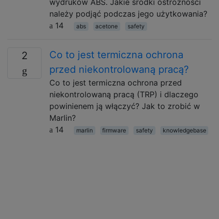
wydruków ABS. Jakie środki ostrożności
należy podjąć podczas jego użytkowania?
14
abs
acetone
safety
Co to jest termiczna ochrona
2
przed niekontrolowaną pracą?
Co to jest termiczna ochrona przed
niekontrolowaną pracą (TRP) i dlaczego
powinienem ją włączyć? Jak to zrobić w
Marlin?
14
marlin
firmware
safety
knowledgebase