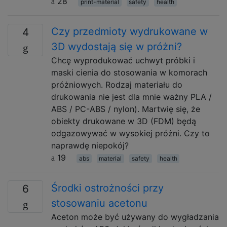
28
print-material
safety
health
Czy przedmioty wydrukowane w
4
3D wydostają się w próżni?
Chcę wyprodukować uchwyt próbki i
maski cienia do stosowania w komorach
próżniowych. Rodzaj materiału do
drukowania nie jest dla mnie ważny PLA /
ABS / PC-ABS / nylon). Martwię się, że
obiekty drukowane w 3D (FDM) będą
odgazowywać w wysokiej próżni. Czy to
naprawdę niepokój?
19
abs
material
safety
health
Środki ostrożności przy
6
stosowaniu acetonu
Aceton może być używany do wygładzania