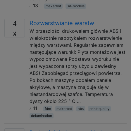
13
makerbot
3d-models
Rozwarstwianie warstw
4
W przeszłości drukowałem głównie ABS i
wielokrotnie napotykałem rozwarstwienie
między warstwami. Regularnie zapewniam
następujące warunki: Płyta montażowa jest
wypoziomowana Podstawa wydruku nie
jest wypaczona (przy użyciu zawiesiny
ABS) Zapobiegać przeciągowi powietrza.
Po bokach maszyny dodałem panele
akrylowe, a maszyna znajduje się w
niestandardowej szafce. Temperatura
dyszy około 225 ° C …
11
fdm
makerbot
abs
print-quality
delamination