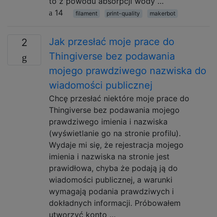
to z powodu absorpcji wody …
14
filament
print-quality
makerbot
Jak przesłać moje prace do
2
Thingiverse bez podawania
mojego prawdziwego nazwiska do
wiadomości publicznej
Chcę przesłać niektóre moje prace do
Thingiverse bez podawania mojego
prawdziwego imienia i nazwiska
(wyświetlanie go na stronie profilu).
Wydaje mi się, że rejestracja mojego
imienia i nazwiska na stronie jest
prawidłowa, chyba że podają ją do
wiadomości publicznej, a warunki
wymagają podania prawdziwych i
dokładnych informacji. Próbowałem
utworzyć konto …