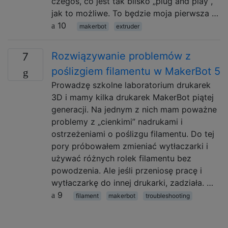
czegoś, co jest tak blisko „plug and play”,
jak to możliwe. To będzie moja pierwsza …
10
makerbot
extruder
Rozwiązywanie problemów z
7
poślizgiem filamentu w MakerBot 5
Prowadzę szkolne laboratorium drukarek
3D i mamy kilka drukarek MakerBot piątej
generacji. Na jednym z nich mam poważne
problemy z „cienkimi” nadrukami i
ostrzeżeniami o poślizgu filamentu. Do tej
pory próbowałem zmieniać wytłaczarki i
używać różnych rolek filamentu bez
powodzenia. Ale jeśli przeniosę pracę i
wytłaczarkę do innej drukarki, zadziała. …
9
filament
makerbot
troubleshooting