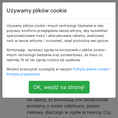
drukowanie 3d
Tagi
Account
Używamy plików cookie
Pytania otagowane
Używamy plików cookie i innych technologii śledzenia w celu
poprawy komfortu przeglądania naszej witryny, aby wyświetlać
spersonalizowane treści i ukierunkowane reklamy, analizować
jako makerbot
ruch w naszej witrynie, i zrozumieć, skąd pochodzą nasi goście.
Kontynuując, wyrażasz zgodę na korzystanie z plików cookie i
Co powoduje bąbelki w
6
innych technologii śledzenia oraz potwierdzasz, że masz co
wytłaczanym filamencie?
najmniej 16 lat lub zgodę rodzica lub opiekuna.
Zauważyłem to na prawie każdym
Możesz przeczytać szczegóły w naszym
Polityka plików cookie
i
wydruku, jaki kiedykolwiek miałem. W
Polityka prywatności
.
pierwszym pierwszym wierszu, który
OK, wejdź na stronę!
usuwa dyszę wytłaczarki, na linii wydają się
tworzyć małe pęcherzyki / kratery. Chociaż
nie sądzę, że powodują one jakiekolwiek
problemy z moimi odbitkami, jestem
ciekawy, dlaczego w ogóle je tworzą. Czy