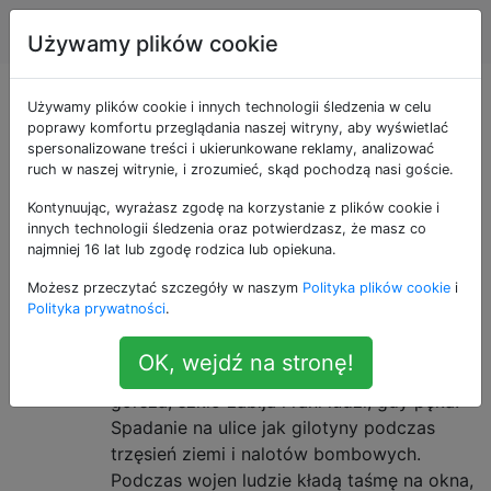
Inżynieria
Tagi
Account
Używamy plików cookie
Pytania otagowane
Używamy plików cookie i innych technologii śledzenia w celu
poprawy komfortu przeglądania naszej witryny, aby wyświetlać
spersonalizowane treści i ukierunkowane reklamy, analizować
jako safety
ruch w naszej witrynie, i zrozumieć, skąd pochodzą nasi goście.
Kontynuując, wyrażasz zgodę na korzystanie z plików cookie i
Dlaczego nadal istnieją szklane
8
innych technologii śledzenia oraz potwierdzasz, że masz co
okna? (Dlaczego nie zostały
najmniej 16 lat lub zgodę rodzica lub opiekuna.
zastąpione tworzywami
Możesz przeczytać szczegóły w naszym
Polityka plików cookie
i
Polityka prywatności
.
sztucznymi?)
Szkło jest delikatne i niepraktyczne w
OK, wejdź na stronę!
transporcie, montażu i naprawie. Co
gorsza, szkło zabija i rani ludzi, gdy pęka.
Spadanie na ulice jak gilotyny podczas
trzęsień ziemi i nalotów bombowych.
Podczas wojen ludzie kładą taśmę na okna,