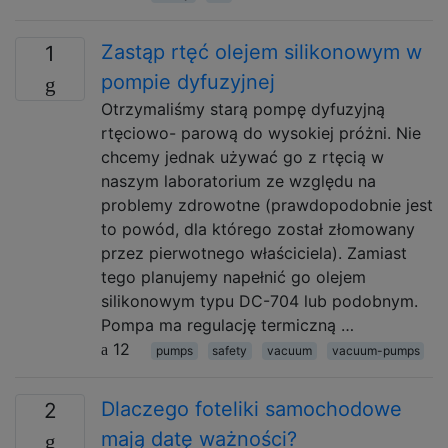
Zastąp rtęć olejem silikonowym w
1
pompie dyfuzyjnej
Otrzymaliśmy starą pompę dyfuzyjną
rtęciowo- parową do wysokiej próżni. Nie
chcemy jednak używać go z rtęcią w
naszym laboratorium ze względu na
problemy zdrowotne (prawdopodobnie jest
to powód, dla którego został złomowany
przez pierwotnego właściciela). Zamiast
tego planujemy napełnić go olejem
silikonowym typu DC-704 lub podobnym.
Pompa ma regulację termiczną …
12
pumps
safety
vacuum
vacuum-pumps
Dlaczego foteliki samochodowe
2
mają datę ważności?