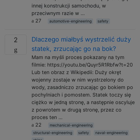
innej konstrukcji samochodu, w
przeciwnym razie w …
27
automotive-engineering
safety
Dlaczego miałbyś wystrzelić duży
2
statek, zrzucając go na bok?
Mam na myśli proces pokazany na tym
filmie: https://youtu.be/Quyr5R1Rbfw?t=20
Lub ten obraz z Wikipedii: Duży okręt
wojenny zostaje w nim wystrzelony do
wody, zasadniczo zrzucając go bokiem po
pochylniach i pomostem. Statek toczy się
ciężko w jedną stronę, a następnie oscyluje
z powrotem w drugą stronę, przez co
proces ten …
22
mechanical-engineering
structural-engineering
safety
naval-engineering