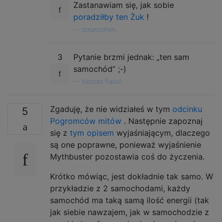
Zastanawiam się, jak sobie
poradziłby ten Żuk
!
—
dotancohen,
3
Pytanie brzmi jednak: „ten sam
samochód” ;-)
—
Nicolas Raoul,
Zgaduję, że nie widziałeś w tym
odcinku
5
Pogromców mitów
. Następnie zapoznaj
się z
tym opisem
wyjaśniającym, dlaczego
są one poprawne, ponieważ wyjaśnienie
Mythbuster pozostawia coś do życzenia.
Krótko mówiąc, jest dokładnie tak samo. W
przykładzie z 2 samochodami, każdy
samochód ma taką samą ilość energii (tak
jak siebie nawzajem, jak w samochodzie z