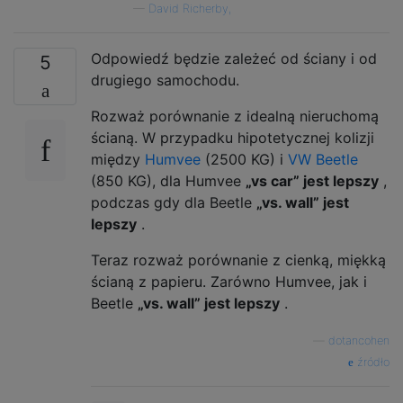
—
David Richerby,
Odpowiedź będzie zależeć od ściany i od
5
drugiego samochodu.
Rozważ porównanie z idealną nieruchomą
ścianą. W przypadku hipotetycznej kolizji
między
Humvee
(2500 KG) i
VW Beetle
(850 KG), dla Humvee
„vs car” jest lepszy
,
podczas gdy dla Beetle
„vs. wall” jest
lepszy
.
Teraz rozważ porównanie z cienką, miękką
ścianą z papieru. Zarówno Humvee, jak i
Beetle
„vs. wall” jest lepszy
.
—
dotancohen
źródło