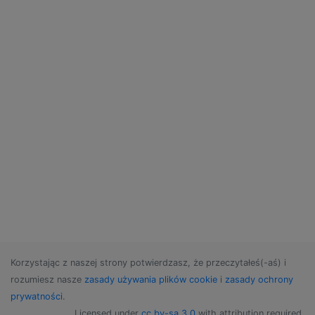
Korzystając z naszej strony potwierdzasz, że przeczytałeś(-aś) i
rozumiesz nasze
zasady używania plików cookie
i
zasady ochrony
prywatności
.
Licensed under
cc by-sa 3.0
with attribution required.