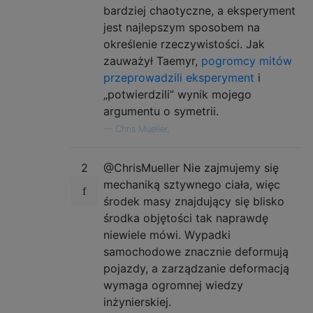
bardziej chaotyczne, a eksperyment
jest najlepszym sposobem na
określenie rzeczywistości. Jak
zauważył Taemyr,
pogromcy mitów
przeprowadzili eksperyment
i
„potwierdzili” wynik mojego
argumentu o symetrii.
—
Chris Mueller,
2
@ChrisMueller Nie zajmujemy się
mechaniką sztywnego ciała, więc
środek masy znajdujący się blisko
środka objętości tak naprawdę
niewiele mówi. Wypadki
samochodowe znacznie deformują
pojazdy, a zarządzanie deformacją
wymaga ogromnej wiedzy
inżynierskiej.