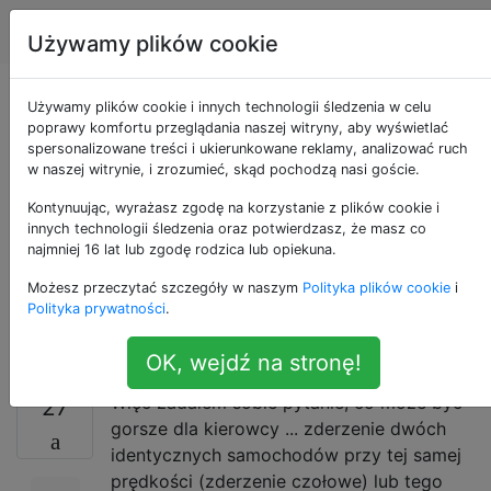
Inżynieria
Tagi
Account
Używamy plików cookie
Co jest gorsze:
Używamy plików cookie i innych technologii śledzenia w celu
poprawy komfortu przeglądania naszej witryny, aby wyświetlać
spersonalizowane treści i ukierunkowane reklamy, analizować ruch
samochód vs.
w naszej witrynie, i zrozumieć, skąd pochodzą nasi goście.
samochód czy
Kontynuując, wyrażasz zgodę na korzystanie z plików cookie i
innych technologii śledzenia oraz potwierdzasz, że masz co
najmniej 16 lat lub zgodę rodzica lub opiekuna.
samochód vs.
Możesz przeczytać szczegóły w naszym
Polityka plików cookie
i
ściana?
Polityka prywatności
.
OK, wejdź na stronę!
Więc zadałem sobie pytanie, co może być
27
gorsze dla kierowcy ... zderzenie dwóch
identycznych samochodów przy tej samej
prędkości (zderzenie czołowe) lub tego