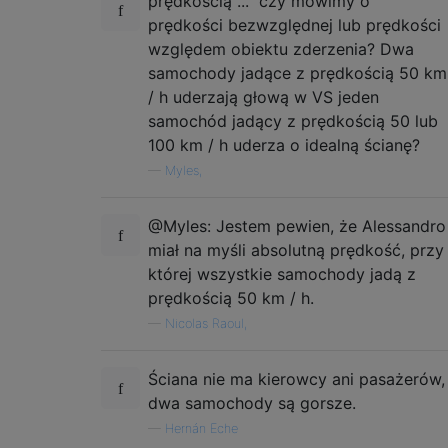
prędkością ...” czy mówimy o
prędkości bezwzględnej lub prędkości
względem obiektu zderzenia? Dwa
samochody jadące z prędkością 50 km
/ h uderzają głową w VS jeden
samochód jadący z prędkością 50 lub
100 km / h uderza o idealną ścianę?
—
Myles,
@Myles: Jestem pewien, że Alessandro
miał na myśli absolutną prędkość, przy
której wszystkie samochody jadą z
prędkością 50 km / h.
—
Nicolas Raoul,
Ściana nie ma kierowcy ani pasażerów,
dwa samochody są gorsze.
—
Hernán Eche