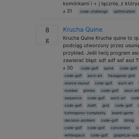
komórkami i + j łącznie, z który
31
code-challenge
optimization
Krucha Quine
8
Krucha Quine Krucha quine to qu
podciąg utworzony przez usunię
przykład. Jeśli twój program as
zawierać błąd: sdf adf asf asd 
30
code-golf
quine
code-golf
code-golf
ascii-art
hexagonal-grid
source-layout
code-golf
ascii-art
number
primes
code-golf
ascii-art
sequence
code-golf
ascii-art
cod
code-golf
math
grid
code-golf
kolmogorov-complexity
board-game
decision-problem
code-golf
string
code-golf
code-golf
conversion
c
whitespace
code-golf
graphical-out