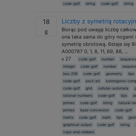
code-golf
string
code-golf
string
Liczby z symetrią rotacyj
18
Biorąc pod uwagę liczbę całkowi
ona taka sama do góry nogami (o
symetrię obrotową. 6staje się 9
A000787 0, 1, 8, 11, 69, 88, …
27
code-golf
number
sequenc
integer
code-golf
number
sequen
box-256
code-golf
geometry
tips
code-golf
ascii-art
kolmogorov-comp
code-golf
grid
cellular-automata
rational-numbers
code-golf
tips
d
primes
code-golf
string
natural-l
primes
base-conversion
code-golf
matrix
code-golf
math
tips
geo
graphical-output
code-golf
string
cops-and-robbers