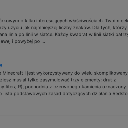
órkowym o kilku interesujących właściwościach. Twoim ce
zy użyciu jak najmniejszej liczby znaków. Dla tych, którzy
a linia po linii w siatce. Każdy kwadrat w linii siatki patrz
lewej i powyżej po …
e
e Minecraft i jest wykorzystywany do wielu skomplikowan
iesz musiał tylko zasymulować trzy elementy: drut z
 literą R), pochodnia z czerwonego kamienia oznaczony l
Oto lista podstawowych zasad dotyczących działania Redsto