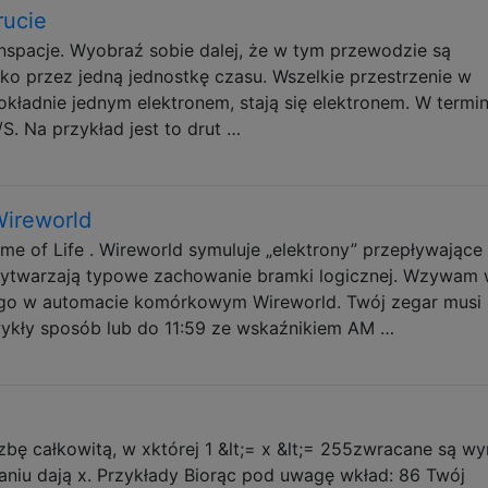
rucie
 nspacje. Wyobraź sobie dalej, że w tym przewodzie są
ylko przez jedną jednostkę czasu. Wszelkie przestrzenie w
okładnie jednym elektronem, stają się elektronem. W termin
/S. Na przykład jest to drut …
Wireworld
e of Life . Wireworld symuluje „elektrony” przepływające
y wytwarzają typowe zachowanie bramki logicznej. Wzywam
go w automacie komórkowym Wireworld. Twój zegar musi 
ykły sposób lub do 11:59 ze wskaźnikiem AM …
ę całkowitą, w xktórej 1 &lt;= x &lt;= 255zwracane są wy
niu dają x. Przykłady Biorąc pod uwagę wkład: 86 Twój