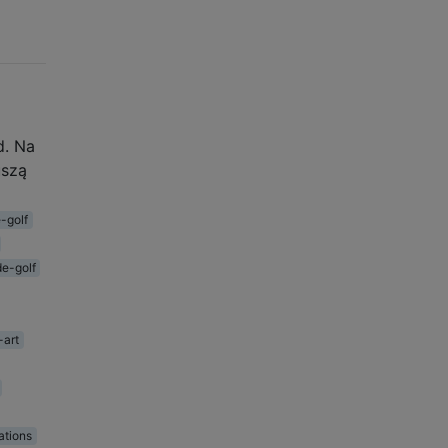
d. Na
uszą
-golf
e-golf
-art
ations