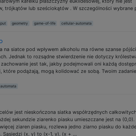
rowym kafelku płaszczyzny euklidesowej, który nie jest
, trójkątów lub sześciokątów . W szczególności wybrane p
tput
geometry
game-of-life
cellular-automata
o
 na siatce pod wpływem alkoholu ma równe szanse pójśc
ch. Jednak to rozsądne stwierdzenie nie dotyczy królestw
 zachowanie jest tak, jakby podejmowali oni każdą dostęp
ki, które podążają, mogą kolidować ze sobą. Twoim zadani
r-automata
 celów jest nieskończona siatka współrzędnych całkowitych
żdej sekundzie ziarenko piasku umieszczane jest na (0,0).
 więcej ziaren piasku, rozlewa jedno ziarno piasku do każd
Sąsiedzi (x, y) to (x-1, y), (x + …