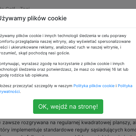
de Golf
Tagi
Używamy plików cookie
e jako cellular-automa
żywamy plików cookie i innych technologii śledzenia w celu poprawy
omfortu przeglądania naszej witryny, aby wyświetlać spersonalizowane
h, takie jak Gra w życie Conwaya.
reści i ukierunkowane reklamy, analizować ruch w naszej witrynie, i
rozumieć, skąd pochodzą nasi goście.
tris w grze Conwaya Game of Life
ontynuując, wyrażasz zgodę na korzystanie z plików cookie i innych
e, które w żadnym wypadku nie daje łatwej odpowiedzi, naw
echnologii śledzenia oraz potwierdzasz, że masz co najmniej 16 lat lub
aya istnieją konstrukcje takie jak metapiksel, które pozwal
godę rodzica lub opiekuna.
olnego innego systemu reguł Game-of-Life. Ponadto wiado
ożesz przeczytać szczegóły w naszym
Polityka plików cookie
i
Polityka
. Twoim zadaniem jest zbudowanie automatu …
rywatności
.
lular-automata
game-of-life
tetris
OK, wejdź na stronę!
mkolwiek poza regularną siatką
) zawsze rozgrywana na regularnej kwadratowej planszy, al
który implementuje standardowe reguły sąsiadujących kom