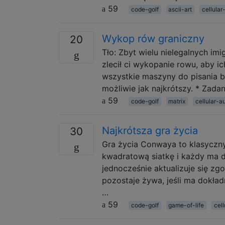
59
code-golf
ascii-art
cellula
Wykop rów graniczny
20
Tło: Zbyt wielu nielegalnych im
zlecił ci wykopanie rowu, aby i
wszystkie maszyny do pisania 
możliwie jak najkrótszy. * Zada
59
code-golf
matrix
cellular-a
Najkrótsza gra życia
30
Gra życia Conwaya to klasyczn
kwadratową siatkę i każdy ma 
jednocześnie aktualizuje się z
pozostaje żywa, jeśli ma dokł
…
59
code-golf
game-of-life
cel