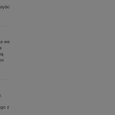
łytki
ia we
a
ną
em
,
ego z