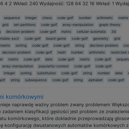
6 4 2 Wkład: 240 Wydajność: 128 64 32 16 Wkład: 1 Wydaj
sequence
integer
chess
code-golf
number
arithmetic
matrix
grid
set-partitions
code-golf
array-manipulation
graph-theory
g
decision-problem
code-golf
matrix
cellular-automata
3d
intable-ascii
code-golf
board-game
code-golf
geometry
grid
matrix
sorting
code-golf
code-golf
string
decision-problem
cod
decision-problem
code-golf
math
number
arithmetic
restricted-
er
matrix
code-golf
date
code-golf
matrix
code-golf
sequen
array-manipulation
popularity-contest
code-golf
code-golf
integer
sorting
substitution
code-golf
string
number
date
olf
string
subsequence
code-golf
string
alphabet
code-golf
ami komórkowymi
nieje naprawdę ważny problem zwany problemem Większo
adaniem klasyfikacji gęstości jest problem ze znalezien
atu komórkowego, które dokładnie przeprowadzają głoso
wagę konfigurację dwustanowych automatów komórkowych z