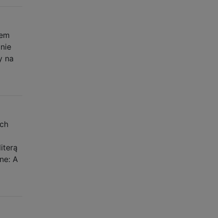
lem
 nie
y na
ych
iterą
ne: A