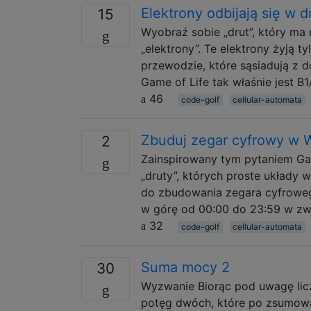
Elektrony odbijają się w d
15
Wyobraź sobie „drut”, który ma
„elektrony”. Te elektrony żyją t
przewodzie, które sąsiadują z d
Game of Life tak właśnie jest B1
46
code-golf
cellular-automata
Zbuduj zegar cyfrowy w 
2
Zainspirowany tym pytaniem Gam
„druty”, których proste układ
do zbudowania zegara cyfrowe
w górę od 00:00 do 23:59 w zw
32
code-golf
cellular-automata
Suma mocy 2
30
Wyzwanie Biorąc pod uwagę liczb
potęg dwóch, które po zsumowa