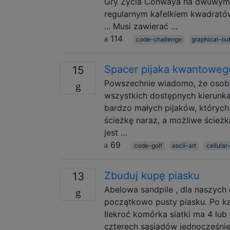
Gry Życia Conwaya na dwuwymia
regularnym kafelkiem kwadratów
... Musi zawierać …
114
code-challenge
graphical-ou
Spacer pijaka kwantoweg
15
Powszechnie wiadomo, że osoba
wszystkich dostępnych kierunka
bardzo małych pijaków, których
ścieżkę naraz, a możliwe ścież
jest …
69
code-golf
ascii-art
cellula
Zbuduj kupę piasku
13
Abelowa sandpile , dla naszych
początkowo pusty piasku. Po ka
Ilekroć komórka siatki ma 4 lub
czterech sąsiadów jednocześnie. 