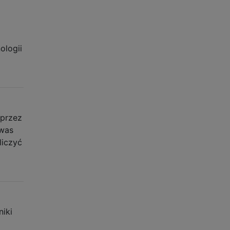
ologii
 przez
 was
liczyć
niki