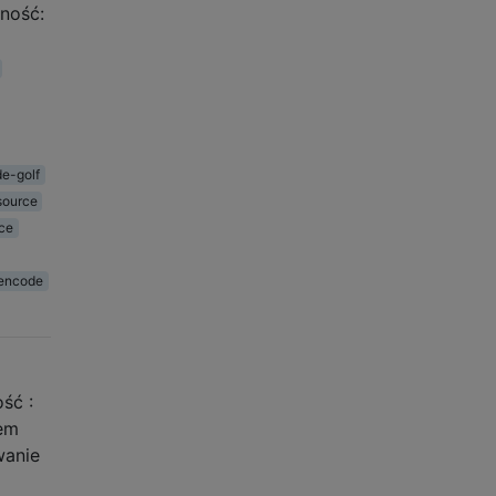
ność:
e-golf
source
ce
encode
ść :
iem
wanie