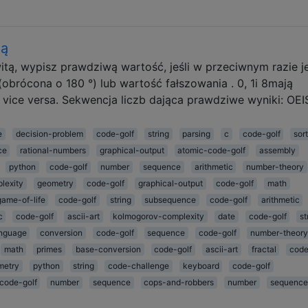
ną
tą, wypisz prawdziwą wartość, jeśli w przeciwnym razie j
brócona o 180 °) lub wartość fałszowania . 0, 1i 8mają
i vice versa. Sekwencja liczb dająca prawdziwe wyniki: OEI
e
decision-problem
code-golf
string
parsing
c
code-golf
sor
ce
rational-numbers
graphical-output
atomic-code-golf
assembly
python
code-golf
number
sequence
arithmetic
number-theory
lexity
geometry
code-golf
graphical-output
code-golf
math
game-of-life
code-golf
string
subsequence
code-golf
arithmetic
c
code-golf
ascii-art
kolmogorov-complexity
date
code-golf
st
anguage
conversion
code-golf
sequence
code-golf
number-theory
math
primes
base-conversion
code-golf
ascii-art
fractal
code
metry
python
string
code-challenge
keyboard
code-golf
code-golf
number
sequence
cops-and-robbers
number
sequence