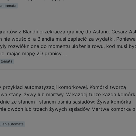
r-automata
igrantów z Blandii przekracza granicę do Astanu. Cesarz As
ch nie wpuścić, a Blandia musi zapłacić za wydatki. Poniew
były rozwłóknione do momentu ułożenia rowu, kod musi by
nie: mając mapę 2D granicy …
utomata
y przykład automatyzacji komórkowej. Komórki tworzą
dwa stany: żywy lub martwy. W każdej turze każda komórk
godnie ze stanem i stanem ośmiu sąsiadów: Żywa komórka
adnie dwóch lub trzech żywych sąsiadów Martwa komórka 
lular-automata