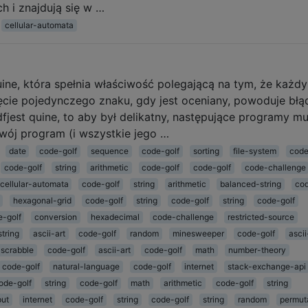
ch i znajdują się w …
cellular-automata
ine, która spełnia właściwość polegającą na tym, że każdy
cie pojedynczego znaku, gdy jest oceniany, powoduje błą
dfjest quine, to aby był delikatny, następujące programy m
Twój program (i wszystkie jego …
date
code-golf
sequence
code-golf
sorting
file-system
code
code-golf
string
arithmetic
code-golf
code-golf
code-challenge
cellular-automata
code-golf
string
arithmetic
balanced-string
cod
hexagonal-grid
code-golf
string
code-golf
string
code-golf
e-golf
conversion
hexadecimal
code-challenge
restricted-source
string
ascii-art
code-golf
random
minesweeper
code-golf
ascii
scrabble
code-golf
ascii-art
code-golf
math
number-theory
code-golf
natural-language
code-golf
internet
stack-exchange-api
ode-golf
string
code-golf
math
arithmetic
code-golf
string
put
internet
code-golf
string
code-golf
string
random
permut