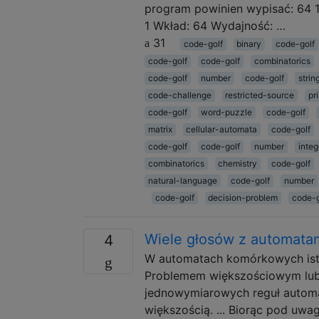
program powinien wypisać: 64 1
1 Wkład: 64 Wydajność: …
31
code-golf
binary
code-golf
code-golf
code-golf
combinatorics
code-golf
number
code-golf
strin
code-challenge
restricted-source
pr
code-golf
word-puzzle
code-golf
matrix
cellular-automata
code-golf
code-golf
code-golf
number
integ
combinatorics
chemistry
code-golf
natural-language
code-golf
number
code-golf
decision-problem
code-g
Wiele głosów z automat
4
W automatach komórkowych ist
Problemem większościowym lub z
jednowymiarowych reguł autom
większością. ... Biorąc pod u