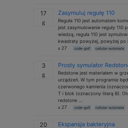
Zasymuluj regułę 110
17
Reguła 110 jest automatem kom
jest zasymulowanie reguły 110 pr
wiedzą, reguła 110 jest symulowan
kwadraty powyżej, powyżej po 
27
code-golf
cellular-automata
Prosty symulator Redston
3
Redstone jest materiałem w grz
urządzeń. W tym programie będz
czerwonego kamienia (oznaczony
T i blok (oznaczony literą B). 
redstone …
27
code-golf
cellular-automata
Ekspansja bakteryjna
20