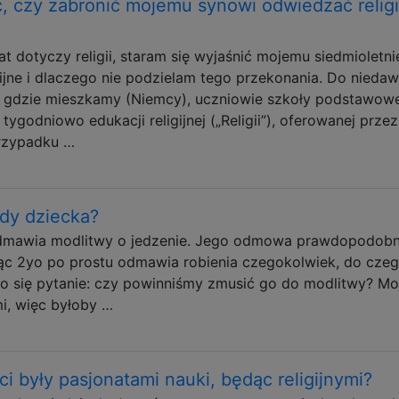
 czy zabronić mojemu synowi odwiedzać religi
t dotyczy religii, staram się wyjaśnić mojemu siedmioletn
ijne i dlaczego nie podzielam tego przekonania. Do nieda
, gdzie mieszkamy (Niemcy), uczniowie szkoły podstawowe
godniowo edukacji religijnej („Religii”), oferowanej przez
przypadku …
ądy dziecka?
odmawia modlitwy o jedzenie. Jego odmowa prawdopodobn
dąc 2yo po prostu odmawia robienia czegokolwiek, do cze
o się pytanie: czy powinniśmy zmusić go do modlitwy? Mo
mi, więc byłoby …
ci były pasjonatami nauki, będąc religijnymi?