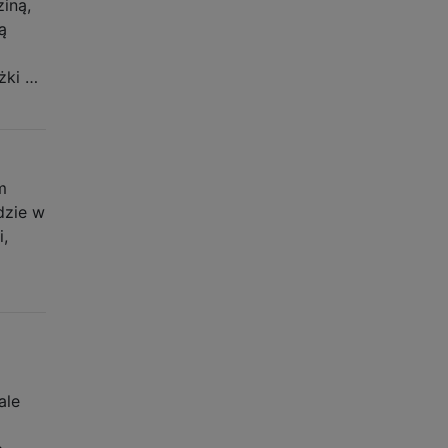
iną,
ą
ążki …
m
dzie w
i,
ale