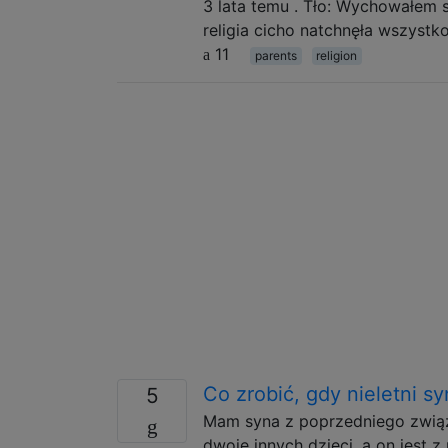
3 lata temu . Tło: Wychowałem 
religia cicho natchnęła wszystk
11
parents
religion
Co zrobić, gdy nieletni sy
5
Mam syna z poprzedniego związk
dwoje innych dzieci, a on jest 