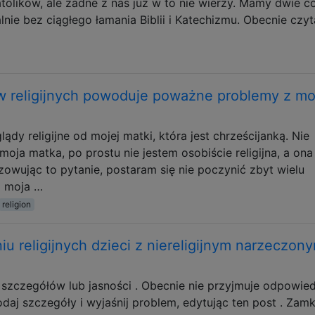
tolików, ale żadne z nas już w to nie wierzy. Mamy dwie có
ie bez ciągłego łamania Biblii i Katechizmu. Obecnie czy
 religijnych powoduje poważne problemy z mo
dy religijne od mojej matki, która jest chrześcijanką. Nie
 moja matka, po prostu nie jestem osobiście religijna, a ona
yzowując to pytanie, postaram się nie poczynić zbyt wielu
i moja …
religion
 religijnych dzieci z niereligijnym narzeczon
szczegółów lub jasności . Obecnie nie przyjmuje odpowied
aj szczegóły i wyjaśnij problem, edytując ten post . Zamk