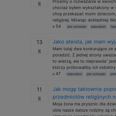
Prosimy o rozważanie w swoich
chociaż byłem wykształcony w ś
chcę przekazać moim dzieciom, 
religijnej. Mówiąc dokładniej: M
54
pre-schooler
education
tea
Jako ateista, jak mam wy
13
Mam tutaj dwa konkurujące ze so
poradzić. Z jednej strony uważ
to wierzą, ale to nieprawda” jest
którzy próbowaliby ich indokt
47
education
pre-schooler
pri
Jak mogę taktownie popro
11
przedmiotów religijnych n
Moja żona ma prysznic dla dzieci,
obie nasze dalsze rodziny są chr