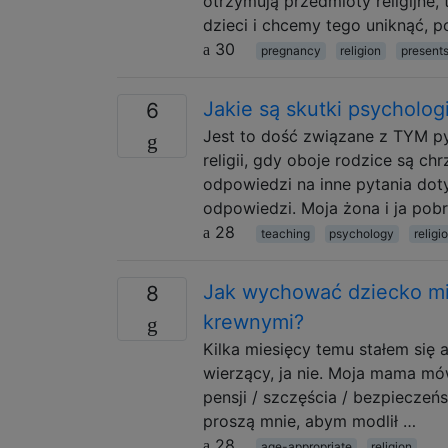
otrzymują przedmioty religijne, 
dzieci i chcemy tego uniknąć,
30
pregnancy
religion
present
Jakie są skutki psycholo
6
Jest to dość związane z TYM p
religii, gdy oboje rodzice są chr
odpowiedzi na inne pytania dot
odpowiedzi. Moja żona i ja pobr
28
teaching
psychology
religi
Jak wychować dziecko mi
8
krewnymi?
Kilka miesięcy temu stałem się 
wierzący, ja nie. Moja mama mów
pensji / szczęścia / bezpieczeń
proszą mnie, abym modlił …
28
age-appropriate
religion