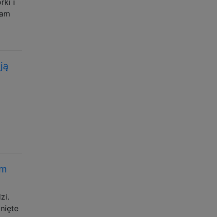
rki i
tam
ją
ym
zi.
nięte