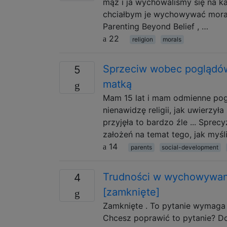
mąż i ja wychowaliśmy się na ka
chciałbym je wychowywać moraln
Parenting Beyond Belief , …
22
religion
morals
Sprzeciw wobec poglądów
5
matką
Mam 15 lat i mam odmienne poglą
nienawidzę religii, jak uwierzyła
przyjęła to bardzo źle ... Sprec
założeń na temat tego, jak myśl
14
parents
social-development
Trudności w wychowywaniu
4
[zamknięte]
Zamknięte . To pytanie wymaga 
Chcesz poprawić to pytanie? Dod