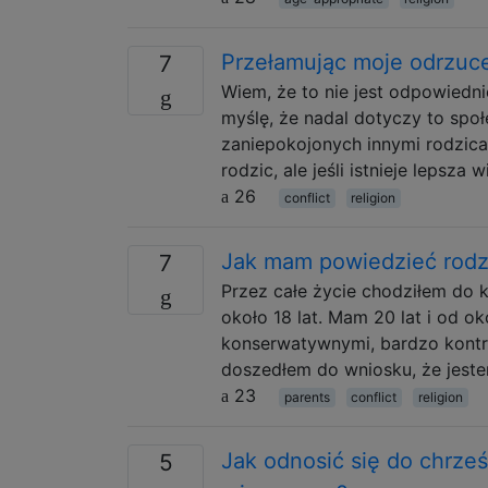
Przełamując moje odrzuc
7
Wiem, że to nie jest odpowiednie
myślę, że nadal dotyczy to spo
zaniepokojonych innymi rodzicam
rodzic, ale jeśli istnieje lepsza 
26
conflict
religion
Jak mam powiedzieć rodzi
7
Przez całe życie chodziłem do k
około 18 lat. Mam 20 lat i od o
konserwatywnymi, bardzo kontro
doszedłem do wniosku, że jeste
23
parents
conflict
religion
Jak odnosić się do chrze
5