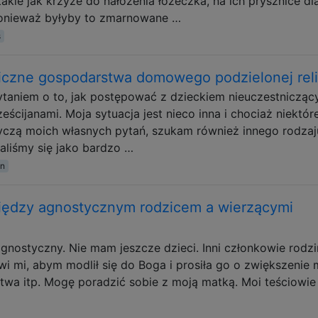
takie jak krzyże do nałożenia łóżeczka, na ich prysznice dl
 ponieważ byłyby to zmarnowane …
s
giczne gospodarstwa domowego podzielonej reli
ytaniem o to, jak postępować z dzieckiem nieuczestniczą
ześcijanami. Moja sytuacja jest nieco inna i chociaż niektór
yczą moich własnych pytań, szukam również innego rodzaj
aliśmy się jako bardzo …
on
ędzy agnostycznym rodzicem a wierzącymi
agnostyczny. Nie mam jeszcze dzieci. Inni członkowie rodzi
i mi, abym modlił się do Boga i prosiła go o zwiększenie 
stwa itp. Mogę poradzić sobie z moją matką. Moi teściowie