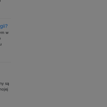
a
gii?
cym w
e
u
ny są
mojej