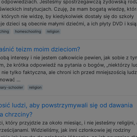
 odpowiedziach. Jesteśmy spostrzegawczą żydowską rodz
wieckich instytucjach. Czuję, że mam bogatą wiedzę, któr
których nie widzę, by kiedykolwiek dostały się do szkoły
oje dzieci są obecnie małymi dziećmi, a ich płyty DVD i ksi
ching
homeschooling
religion
jaśnić teizm moim dzieciom?
bą interesy i nie jestem całkowicie pewien, jak sobie z ty
am, że krótka odpowiedź na pytania o bogów, „niektórzy lu
 nie tylko faktyczna, ale chroni ich przed mniejszością ludz
rynować …
mary-schooler
religion
sić ludzi, aby powstrzymywali się od dawania
a chrzciny?
 który przyjdzie za około miesiąc, i nie jesteśmy religijni, 
ześcijanami. Widzieliśmy, jak inni członkowie jej rodziny