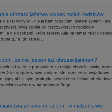
enie chrześcijaństwa wobec moich rodziców
 dla tej witryny - nie jestem rodzicem, jestem synem - ale
łeczności. Wolę opinie od rzeczywistych rodziców
i, a nie osobami, które teoretykują na temat relacji dziec
witryna q / a, do której …
com, że nie jestem już chrześcijaninem?
ościoła i wiernie podążałem za religią chrześcijańską prze
koło 2 lat wątpię w swoją wiarę. Moi rodzice są wyjątkowo
lującymi i silnymi praktykującymi chrześcijanami. Niedaw
m deistą (wierzę w naturalnego Boga, …
ścijaństwa ze swoimi dziećmi w małżeństwie