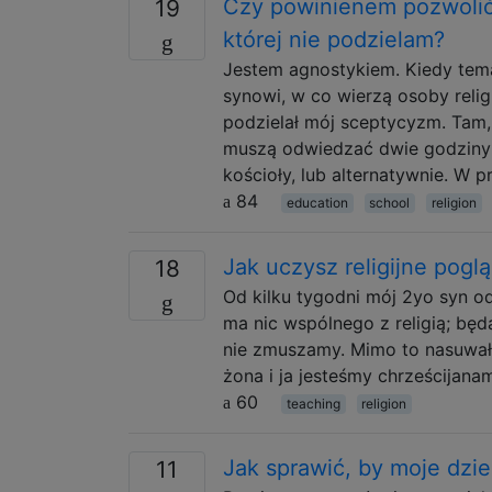
Czy powinienem pozwolić,
19
której nie podzielam?
Jestem agnostykiem. Kiedy tema
synowi, w co wierzą osoby relig
podzielał mój sceptycyzm. Tam
muszą odwiedzać dwie godziny ty
kościoły, lub alternatywnie. W 
84
education
school
religion
Jak uczysz religijne pogl
18
Od kilku tygodni mój 2yo syn 
ma nic wspólnego z religią; bę
nie zmuszamy. Mimo to nasuwał
żona i ja jesteśmy chrześcijana
60
teaching
religion
Jak sprawić, by moje dzie
11