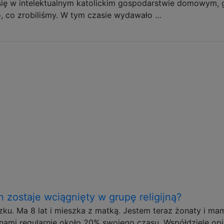
się w intelektualnym katolickim gospodarstwie domowym, 
o, co zrobiliśmy. W tym czasie wydawało …
n zostaje wciągnięty w grupę religijną?
u. Ma 8 lat i mieszka z matką. Jestem teraz żonaty i ma
z nami regularnie około 20% swojego czasu. Współdzielę opi