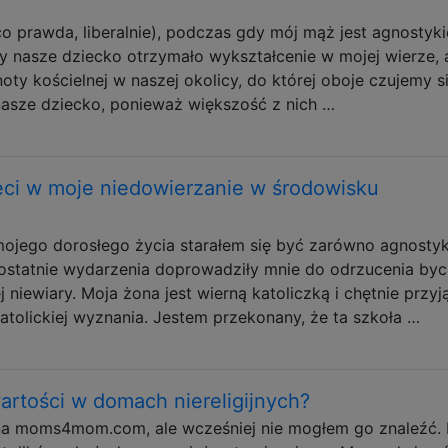
o prawda, liberalnie), podczas gdy mój mąż jest agnostyk
by nasze dziecko otrzymało wykształcenie w mojej wierze, a
oty kościelnej w naszej okolicy, do której oboje czujemy s
nasze dziecko, ponieważ większość z nich …
ci w moje niedowierzanie w środowisku
ojego dorosłego życia starałem się być zarówno agnostyk
, ostatnie wydarzenia doprowadziły mnie do odrzucenia byc
j niewiary. Moja żona jest wierną katoliczką i chętnie przyj
katolickiej wyznania. Jestem przekonany, że ta szkoła …
artości w domach niereligijnych?
na moms4mom.com, ale wcześniej nie mogłem go znaleźć.