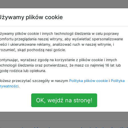
Używamy plików cookie
e jako religion
żywamy plików cookie i innych technologii śledzenia w celu poprawy
omfortu przeglądania naszej witryny, aby wyświetlać spersonalizowane
wiąże się to z wychowywaniem dziecka ze współrodzicem inne
reści i ukierunkowane reklamy, analizować ruch w naszej witrynie, i
 niereligijnych rodziców.
rozumieć, skąd pochodzą nasi goście.
ontynuując, wyrażasz zgodę na korzystanie z plików cookie i innych
ji mojego dziecka przez chrześcijaństwo?
echnologii śledzenia oraz potwierdzasz, że masz co najmniej 16 lat lub
godę rodzica lub opiekuna.
utaj: Czy powinienem pozwolić, czy zabronić mojemu syno
ożesz przeczytać szczegóły w naszym
Polityka plików cookie
i
Polityka
podzielam? 19 odpowiedzi Kontekst: Mieszkamy w Niemczech 
rywatności
.
), które pójdzie do publicznego przedszkola w wieku 24
gionie wszystkie przedszkola finansowane ze środków
OK, wejdź na stronę!