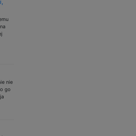
i,
iemu
wna
j
ie nie
go go
ja