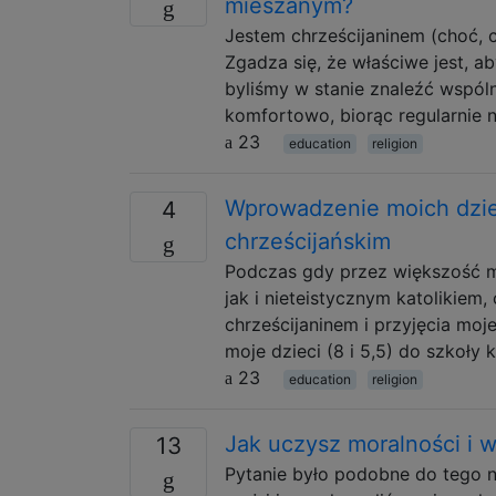
mieszanym?
Jestem chrześcijaninem (choć, c
Zgadza się, że właściwe jest, a
byliśmy w stanie znaleźć wspóln
komfortowo, biorąc regularnie 
23
education
religion
Wprowadzenie moich dzie
4
chrześcijańskim
Podczas gdy przez większość m
jak i nieteistycznym katolikiem
chrześcijaninem i przyjęcia moje
moje dzieci (8 i 5,5) do szkoły 
23
education
religion
Jak uczysz moralności i w
13
Pytanie było podobne do tego 