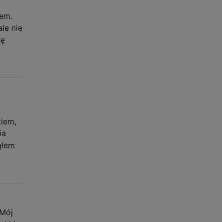
iem.
le nie
ię
iem,
ia
ąłem
 Mój