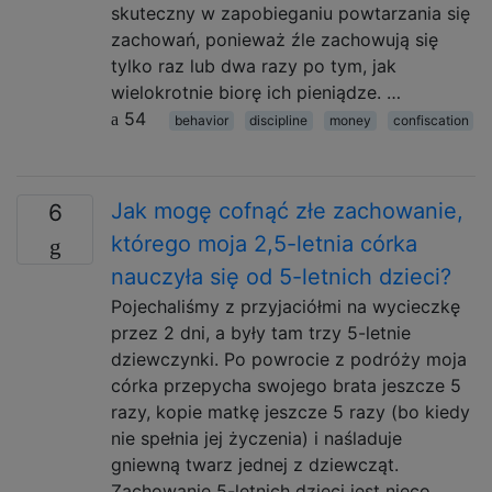
skuteczny w zapobieganiu powtarzania się
zachowań, ponieważ źle zachowują się
tylko raz lub dwa razy po tym, jak
wielokrotnie biorę ich pieniądze. …
54
behavior
discipline
money
confiscation
Jak mogę cofnąć złe zachowanie,
6
którego moja 2,5-letnia córka
nauczyła się od 5-letnich dzieci?
Pojechaliśmy z przyjaciółmi na wycieczkę
przez 2 dni, a były tam trzy 5-letnie
dziewczynki. Po powrocie z podróży moja
córka przepycha swojego brata jeszcze 5
razy, kopie matkę jeszcze 5 razy (bo kiedy
nie spełnia jej życzenia) i naśladuje
gniewną twarz jednej z dziewcząt.
Zachowanie 5-letnich dzieci jest nieco