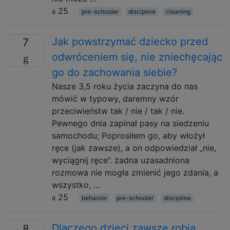
25
pre-schooler
discipline
cleaning
Jak powstrzymać dziecko przed
7
odwróceniem się, nie zniechęcając
go do zachowania siebie?
Nasze 3,5 roku życia zaczyna do nas
mówić w typowy, daremny wzór
przeciwieństw tak / nie / tak / nie.
Pewnego dnia zapinał pasy na siedzeniu
samochodu; Poprosiłem go, aby włożył
ręce (jak zawsze), a on odpowiedział „nie,
wyciągnij ręce”. żadna uzasadniona
rozmowa nie mogła zmienić jego zdania, a
wszystko, …
25
behavior
pre-schooler
discipline
Dlaczego dzieci zawsze robią
8