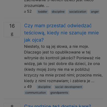
zrozumiałe. …
52
toddler
discipline
socialization
anger
Czy mam przestać odwiedzać
16
teściową, kiedy nie szanuje mnie
jak ojca?
Niestety, to są jej słowa, a nie moje.
Dlaczego jest to opublikowane w tej
witrynie do kontroli jakości? Ponieważ nie
widzę, jak to jest dobre dla dzieci, że ona
(kiedy mojej żony nie ma w pobliżu)
krzyczy na mnie przed nimi; przecina mnie,
kiedy z nimi rozmawiam; i zabiera je …
49
discipline
social-development
communication
grandparents
Czy rodzice też dostają karę?
8