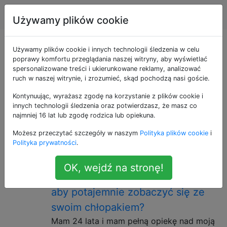
Rodzicielstwo
Tagi
Account
Używamy plików cookie
Pytania otagowane
Używamy plików cookie i innych technologii śledzenia w celu
poprawy komfortu przeglądania naszej witryny, aby wyświetlać
spersonalizowane treści i ukierunkowane reklamy, analizować
jako discipline
ruch w naszej witrynie, i zrozumieć, skąd pochodzą nasi goście.
Kontynuując, wyrażasz zgodę na korzystanie z plików cookie i
Jak egzekwować ustawione reguły i konsekwencje ich
innych technologii śledzenia oraz potwierdzasz, że masz co
złamania. Użyj [zachowanie] w przypadku pytań o to,
najmniej 16 lat lub zgodę rodzica lub opiekuna.
dlaczego dzieci zachowują się tak, jak one.
Możesz przeczytać szczegóły w naszym
Polityka plików cookie
i
Polityka prywatności
.
Czy powinienem ukarać moją
15
nastoletnią siostrę, której mam
OK, wejdź na stronę!
pełną opiekę, za okłamanie mnie,
aby potajemnie zobaczyć się ze
swoim chłopakiem?
Mam 24 lata i mam pełną opiekę nad moją