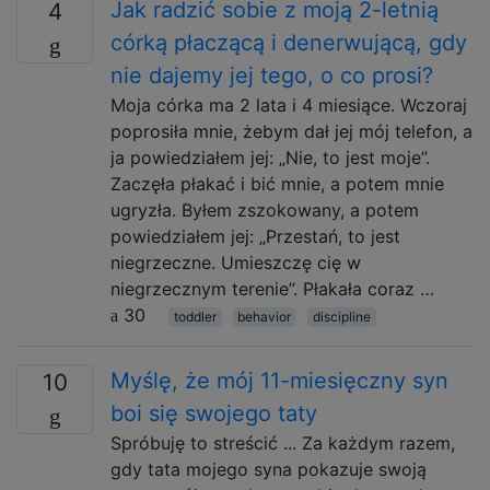
Jak radzić sobie z moją 2-letnią
4
córką płaczącą i denerwującą, gdy
nie dajemy jej tego, o co prosi?
Moja córka ma 2 lata i 4 miesiące. Wczoraj
poprosiła mnie, żebym dał jej mój telefon, a
ja powiedziałem jej: „Nie, to jest moje”.
Zaczęła płakać i bić mnie, a potem mnie
ugryzła. Byłem zszokowany, a potem
powiedziałem jej: „Przestań, to jest
niegrzeczne. Umieszczę cię w
niegrzecznym terenie”. Płakała coraz …
30
toddler
behavior
discipline
Myślę, że mój 11-miesięczny syn
10
boi się swojego taty
Spróbuję to streścić ... Za każdym razem,
gdy tata mojego syna pokazuje swoją