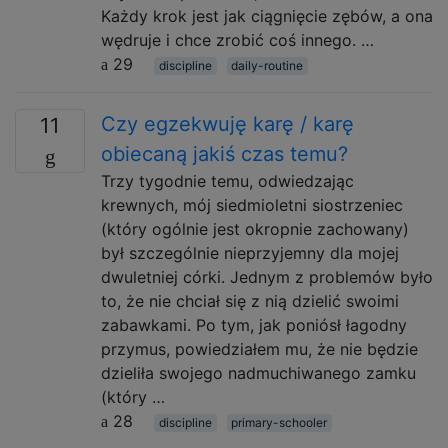
Każdy krok jest jak ciągnięcie zębów, a ona
wędruje i chce zrobić coś innego. …
29
discipline
daily-routine
Czy egzekwuję karę / karę
11
obiecaną jakiś czas temu?
Trzy tygodnie temu, odwiedzając
krewnych, mój siedmioletni siostrzeniec
(który ogólnie jest okropnie zachowany)
był szczególnie nieprzyjemny dla mojej
dwuletniej córki. Jednym z problemów było
to, że nie chciał się z nią dzielić swoimi
zabawkami. Po tym, jak poniósł łagodny
przymus, powiedziałem mu, że nie będzie
dzieliła swojego nadmuchiwanego zamku
(który …
28
discipline
primary-schooler