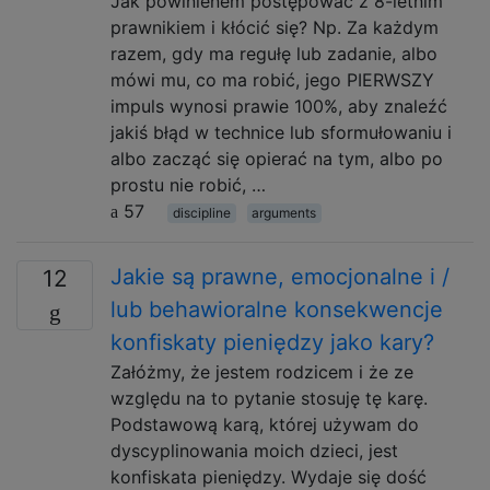
Jak powinienem postępować z 8-letnim
prawnikiem i kłócić się? Np. Za każdym
razem, gdy ma regułę lub zadanie, albo
mówi mu, co ma robić, jego PIERWSZY
impuls wynosi prawie 100%, aby znaleźć
jakiś błąd w technice lub sformułowaniu i
albo zacząć się opierać na tym, albo po
prostu nie robić, …
57
discipline
arguments
Jakie są prawne, emocjonalne i /
12
lub behawioralne konsekwencje
konfiskaty pieniędzy jako kary?
Załóżmy, że jestem rodzicem i że ze
względu na to pytanie stosuję tę karę.
Podstawową karą, której używam do
dyscyplinowania moich dzieci, jest
konfiskata pieniędzy. Wydaje się dość