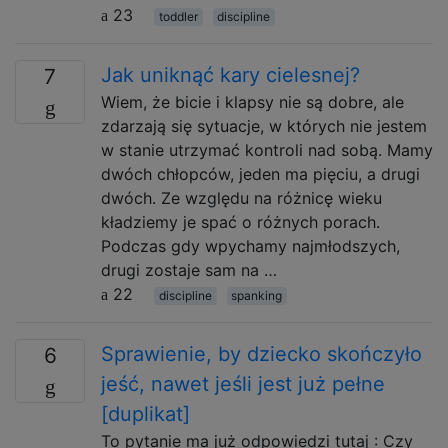
23
toddler
discipline
Jak uniknąć kary cielesnej?
7
Wiem, że bicie i klapsy nie są dobre, ale
zdarzają się sytuacje, w których nie jestem
w stanie utrzymać kontroli nad sobą. Mamy
dwóch chłopców, jeden ma pięciu, a drugi
dwóch. Ze względu na różnicę wieku
kładziemy je spać o różnych porach.
Podczas gdy wpychamy najmłodszych,
drugi zostaje sam na …
22
discipline
spanking
Sprawienie, by dziecko skończyło
6
jeść, nawet jeśli jest już pełne
[duplikat]
To pytanie ma już odpowiedzi tutaj : Czy