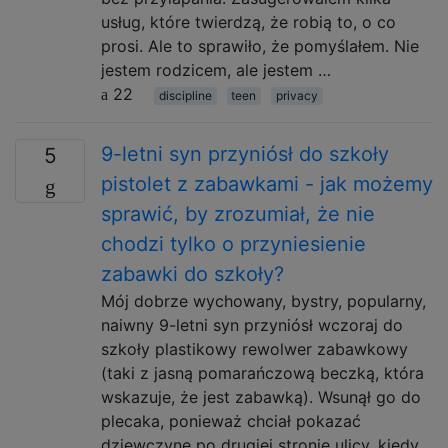
usług, które twierdzą, że robią to, o co
prosi. Ale to sprawiło, że pomyślałem. Nie
jestem rodzicem, ale jestem …
22
discipline
teen
privacy
9-letni syn przyniósł do szkoły
5
pistolet z zabawkami - jak możemy
sprawić, by zrozumiał, że nie
chodzi tylko o przyniesienie
zabawki do szkoły?
Mój dobrze wychowany, bystry, popularny,
naiwny 9-letni syn przyniósł wczoraj do
szkoły plastikowy rewolwer zabawkowy
(taki z jasną pomarańczową beczką, która
wskazuje, że jest zabawką). Wsunął go do
plecaka, ponieważ chciał pokazać
dziewczynę po drugiej stronie ulicy, kiedy