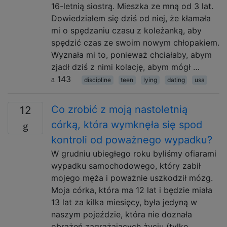
16-letnią siostrą. Mieszka ze mną od 3 lat.
Dowiedziałem się dziś od niej, że kłamała
mi o spędzaniu czasu z koleżanką, aby
spędzić czas ze swoim nowym chłopakiem.
Wyznała mi to, ponieważ chciałaby, abym
zjadł dziś z nimi kolację, abym mógł …
143
discipline
teen
lying
dating
usa
Co zrobić z moją nastoletnią
12
córką, która wymknęła się spod
kontroli od poważnego wypadku?
W grudniu ubiegłego roku byliśmy ofiarami
wypadku samochodowego, który zabił
mojego męża i poważnie uszkodził mózg.
Moja córka, która ma 12 lat i będzie miała
13 lat za kilka miesięcy, była jedyną w
naszym pojeździe, która nie doznała
obrażeń zagrażających życiu (tylko