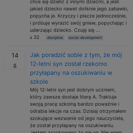
chce się dzielić z innymi dziećmi, a jeśli
jakieś dziecko nawet dotknie jego zabawki,
popycha je. Krzyczy i płacze jednocześnie,
i próbuje wyrazić swój gniew, popychając i
uderzając dziecko. Czuję się …
32
discipline
social-development
Jak poradzić sobie z tym, że mój
14
12-letni syn został rzekomo
przyłapany na oszukiwaniu w
szkole
Mój 12-letni syn jest dobrym uczniem,
który zawsze dostaje literę A. Traktuje
swoją pracę szkolną bardzo poważnie i
odrabia lekcje na czas. Dzisiaj otrzymałem
szokujące wezwanie od jego nauczyciela,
że ​​został przyłapany na oszukiwaniu.
Jestem zszokowany; to nie on. Nie wiem,