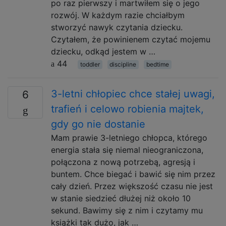
po raz pierwszy i martwiłem się o jego
rozwój. W każdym razie chciałbym
stworzyć nawyk czytania dziecku.
Czytałem, że powinienem czytać mojemu
dziecku, odkąd jestem w …
44
toddler
discipline
bedtime
3-letni chłopiec chce stałej uwagi,
6
trafień i celowo robienia majtek,
gdy go nie dostanie
Mam prawie 3-letniego chłopca, którego
energia stała się niemal nieograniczona,
połączona z nową potrzebą, agresją i
buntem. Chce biegać i bawić się nim przez
cały dzień. Przez większość czasu nie jest
w stanie siedzieć dłużej niż około 10
sekund. Bawimy się z nim i czytamy mu
książki tak dużo, jak …