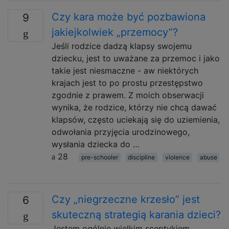
Czy kara może być pozbawiona
9
jakiejkolwiek „przemocy”?
Jeśli rodzice dadzą klapsy swojemu
dziecku, jest to uważane za przemoc i jako
takie jest niesmaczne - aw niektórych
krajach jest to po prostu przestępstwo
zgodnie z prawem. Z moich obserwacji
wynika, że ​​rodzice, którzy nie chcą dawać
klapsów, często uciekają się do uziemienia,
odwołania przyjęcia urodzinowego,
wysłania dziecka do …
28
pre-schooler
discipline
violence
abuse
Czy „niegrzeczne krzesło” jest
6
skuteczną strategią karania dzieci?
Jestem ogólnie wielkim sceptykiem