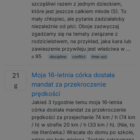
szczęśliwi razem z jednym dzieckiem,
które jest jeszcze całkiem młode (5). To
mały chłopiec, ale pytanie zadziałałoby
niezależnie od płci. Oboje zazwyczaj
zgadzamy się na tematy związane z
rodzicielstwem, na przykład, jaka kara lub
zawieszenie przywileju jest właściwa w …
95
discipline
conflict
time-out
Moja 16-letnia córka dostała
21
mandat za przekroczenie
prędkości
Jakieś 3 tygodnie temu moja 16-letnia
córka dostała mandat za przekroczenie
prędkości za przejechanie 74 km / h (74 km
/ h) w strefie 20 km / h (33 km / h). (Nie, to
nie literówka.) Wracała do domu po szkole,
gdzie nie było miejsca. Została zatrzymana