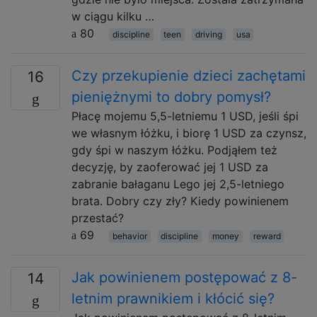
w ciągu kilku …
80
discipline
teen
driving
usa
Czy przekupienie dzieci zachętami
16
pieniężnymi to dobry pomysł?
Płacę mojemu 5,5-letniemu 1 USD, jeśli śpi
we własnym łóżku, i biorę 1 USD za czynsz,
gdy śpi w naszym łóżku. Podjąłem też
decyzję, by zaoferować jej 1 USD za
zabranie bałaganu Lego jej 2,5-letniego
brata. Dobry czy zły? Kiedy powinienem
przestać?
69
behavior
discipline
money
reward
Jak powinienem postępować z 8-
14
letnim prawnikiem i kłócić się?