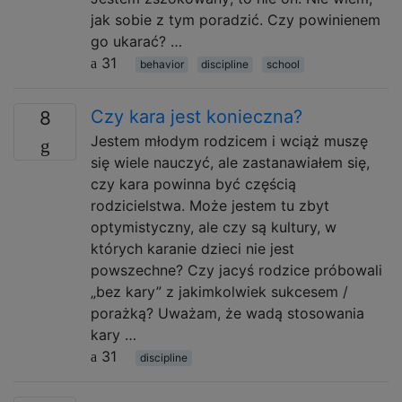
jak sobie z tym poradzić. Czy powinienem
go ukarać? …
31
behavior
discipline
school
Czy kara jest konieczna?
8
Jestem młodym rodzicem i wciąż muszę
się wiele nauczyć, ale zastanawiałem się,
czy kara powinna być częścią
rodzicielstwa. Może jestem tu zbyt
optymistyczny, ale czy są kultury, w
których karanie dzieci nie jest
powszechne? Czy jacyś rodzice próbowali
„bez kary” z jakimkolwiek sukcesem /
porażką? Uważam, że wadą stosowania
kary …
31
discipline