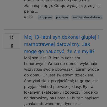
złamaną stopę). Odtąd wydaje się, że jest
pełna …
119
discipline
pre-teen
emotional-well-being
Mój 13-letni syn dokonał głupiej i
15
marnotrawnej darowizny. Jak
mogę go nauczyć, że się mylił?
Mój syn jest 13-letnim uczniem
honorowym. Wraca do domu i wykonuje
wszystkie swoje obowiązki, zanim wrócę
do domu. On jest świetnym dzieckiem.
Spotykał się z przyjaciółmi; ta grupa jest
przyjaciółmi od pierwszej klasy. Byli w
lokalnym skateparku i zobaczyli pudełko
na darowizny na ubrania i buty z napisem
„zaakceptowano pojedyncze …