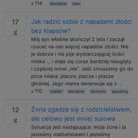
114
discipline
teen
Jak radzić sobie z napadami złości
17
bez klapsów?
Mój syn właśnie skończył 2 lata i zaczął
rzucać na nas więcej napadów złości. Nie
je dobrze i nie pije wystarczającej ilości
mleka ... i staje się coraz bardziej nieugięty
i częściej mówi „nie”. Jeśli zmuszamy go do
picia mleka, płacze, płacze i płacze
głośniej. Jego mama denerwuje się z …
110
toddler
discipline
tantrums
spanking
Żona zgadza się z rodzicielstwem,
12
ale celowo jest mniej surowa
Sytuacja jest następująca: moja żona i ja
jesteśmy małżeństwem i jesteśmy