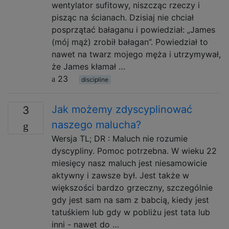
wentylator sufitowy, niszcząc rzeczy i
pisząc na ścianach. Dzisiaj nie chciał
posprzątać bałaganu i powiedział: „James
(mój mąż) zrobił bałagan”. Powiedział to
nawet na twarz mojego męża i utrzymywał,
że James kłamał …
23
discipline
Jak możemy zdyscyplinować
3
naszego malucha?
Wersja TL; DR : Maluch nie rozumie
dyscypliny. Pomoc potrzebna. W wieku 22
miesięcy nasz maluch jest niesamowicie
aktywny i zawsze był. Jest także w
większości bardzo grzeczny, szczególnie
gdy jest sam na sam z babcią, kiedy jest
tatuśkiem lub gdy w pobliżu jest tata lub
inni - nawet do …