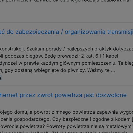
 do zabezpieczania / organizowania transmisj
onstrukcji. Szukam porady / najlepszych praktyk dotyczą
li podczas biegów. Będę prowadził 2 kat. 6 i 1 kabel
edynczej w prawie każdym głównym pomieszczeniu. Te bie
h, gdy zostaną wbiegnięte do piwnicy. Weźmy te …
g
ernet przez zwrot powietrza jest dozwolone
mojego domu, a powrót zimnego powietrza zapewnia wygo
czenia gospodarczego. Czy bezpieczne i zgodne z kodem j
powrocie powietrza? Powroty powietrza nie są metalowymi