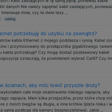
wych i kabli zasilających w tę samą pętlę, ponieważ kable
abli danych Nie należy zapętlać kabli zasilających, poniewa
 Interesuje mnie, czy te dwie tezy …
cabling
hernet potrzebuję do użytku na zewnątrz?
rów kabla Ethernet z mojego poddasza i rynną. Kabel zo
ików i przymocowany do przełącznika gigabitowego (wewn
ju kabla potrzebuję? Czy mogę dostać podstawowy kabel
 ekspozycja oznaczają, że powinienem wybrać Cat6? Czy m
 ścianach, aby móc łowić przyszłe druty?
 wykonałem całe moje okablowanie niskiego napięcia, aby
kiego napięcia. Mam kilka przejazdów, przez które chcę m
re z moich biegów są długie, a inne krótkie (płyta niska i 
ta sama podłoga dla kamery bezpieczeństwa). Jakie …