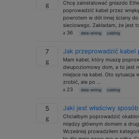
Chcę zainstalować gniazdo Ethe
poprowadzić kabel przez wnękę ś
powrotem w dół innej ściany do
sieciowego. Zakładam, że jest t
36
data-wiring
cabling
Jak przeprowadzić kabel p
7
Mam kabel, który muszę poprowa
dwupoziomowy dom, a to jest niż
miejsce na kabel. Oto sytuacja w
zrobić, ale po …
23
data-wiring
cabling
Jaki jest właściwy sposó
5
Chciałbym poprowadzić okablowa
między głównym domem a drugi
Wcześniej prowadziłem kategori
to dla mnie nowa gra w piłkę.