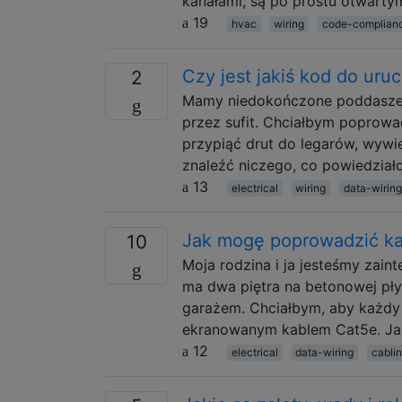
kanałami, są po prostu otwarty
19
hvac
wiring
code-complian
Czy jest jakiś kod do uru
2
Mamy niedokończone poddasze -
przez sufit. Chciałbym poprowa
przypiąć drut do legarów, wywi
znaleźć niczego, co powiedział
13
electrical
wiring
data-wiring
Jak mogę poprowadzić ka
10
Moja rodzina i ja jesteśmy za
ma dwa piętra na betonowej pły
garażem. Chciałbym, aby każdy
ekranowanym kablem Cat5e. Jak
12
electrical
data-wiring
cabli