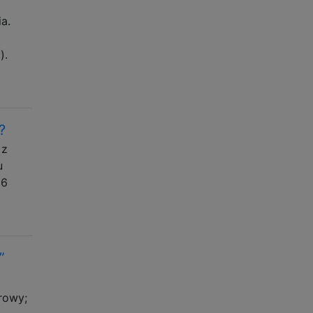
a.
).
?
 z
u
 6
”
rowy;