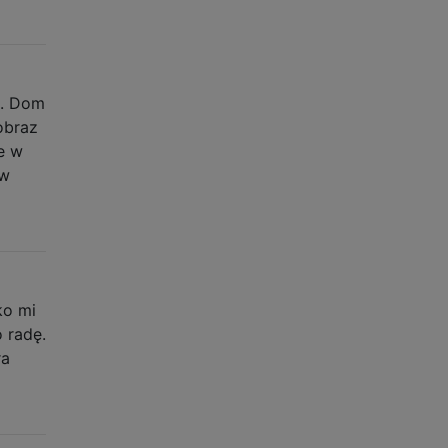
e. Dom
obraz
e w
 w
ko mi
 radę.
ra