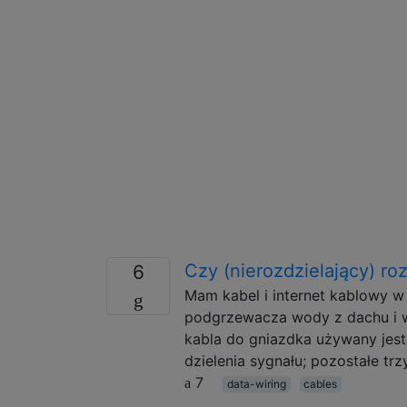
Czy (nierozdzielający) ro
6
Mam kabel i internet kablowy 
podgrzewacza wody z dachu i w
kabla do gniazdka używany jest
dzielenia sygnału; pozostałe t
7
data-wiring
cables