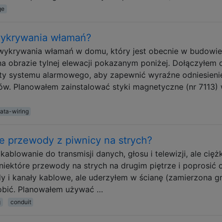
ge
wykrywania włamań?
wykrywania włamań w domu, który jest obecnie w budowi
a obrazie tylnej elewacji pokazanym poniżej. Dołączyłem 
ty systemu alarmowego, aby zapewnić wyraźne odniesieni
ów. Planowałem zainstalować styki magnetyczne (nr 7113)
ata-wiring
te przewody z piwnicy na strych?
lowanie do transmisji danych, głosu i telewizji, ale cięż
niektóre przewody na strych na drugim piętrze i poprosić o
y i kanały kablowe, ale uderzyłem w ścianę (zamierzona g
robić. Planowałem używać …
g
conduit