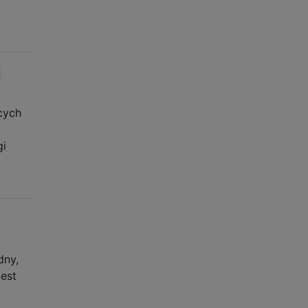
i
cych
gi
dny,
est