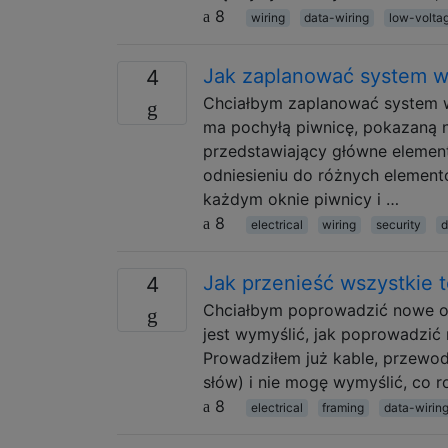
8
wiring
data-wiring
low-volta
Jak zaplanować system 
4
Chciałbym zaplanować system 
ma pochyłą piwnicę, pokazaną n
przedstawiający główne elemen
odniesieniu do różnych element
każdym oknie piwnicy i …
8
electrical
wiring
security
d
Jak przenieść wszystkie 
4
Chciałbym poprowadzić nowe okab
jest wymyślić, jak poprowadzić 
Prowadziłem już kable, przewod
słów) i nie mogę wymyślić, co 
8
electrical
framing
data-wirin