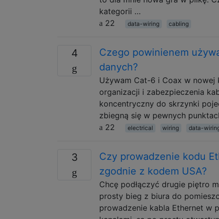
kategorii …
22
data-wiring
cabling
Czego powinienem używać
4
danych?
Używam Cat-6 i Coax w nowej k
organizacji i zabezpieczenia kab
koncentryczny do skrzynki poj
zbiegną się w pewnych punktac
22
electrical
wiring
data-wirin
Czy prowadzenie kodu Eth
3
zgodnie z kodem USA?
Chcę podłączyć drugie piętro 
prosty bieg z biura do pomiesz
prowadzenie kabla Ethernet w 