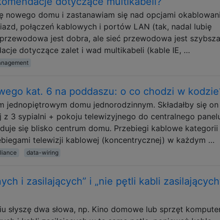
ekomendacje dotyczące multikabeli?
 nowego domu i zastanawiam się nad opcjami okablowani
zd, połączeń kablowych i portów LAN (tak, nadal lubię
przewodowa jest dobra, ale sieć przewodowa jest szybsza
je dotyczące zalet i wad multikabeli (kable IE, …
anagement
wego kat. 6 na poddaszu: o co chodzi w kodzie
im jednopiętrowym domu jednorodzinnym. Składałby się on
 3 sypialni + pokoju telewizyjnego do centralnego panel
duje się blisko centrum domu. Przebiegi kablowe kategorii
ebiegami telewizji kablowej (koncentrycznej) w każdym …
liance
data-wiring
ch i zasilających” i „nie pętli kabli zasilających
 słyszę dwa słowa, np. Kino domowe lub sprzęt kompute