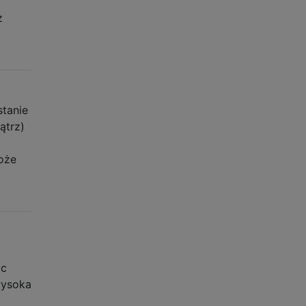
ż
stanie
ątrz)
oże
óc
wysoka