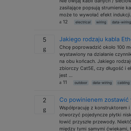
Nie owijaj kabli danych / siecio
zasilające popsują strumienie k
może to wywołać efekt indukcji.
12
electrical
wiring
data-wiring
Jakiego rodzaju kabla Et
5
Chcę poprowadzić około 100 met
wystawiony na działanie czynn
na obu końcach. Jakiego rodza
zbiorczy Cat5E, czy długość i
jest …
11
outdoor
data-wiring
cabling
Co powinienem zostawić w
2
Współpracuję z konstruktorem i
otworzyć pojedyncze płytki nis
łowić przyszłe przewody. Niektó
między tymi samymi ćwiekami, 