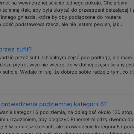
rnet na wewnętrznej ścianie jednego pokoju. Chciałbym
cienną (tak, aby była ukryta) do przestrzeni pełzającej i 
 innego gniazda, które byłoby podłączone do routera
o dość podstawowa rzecz, ale nie jestem pewien, jak …
rzez sufit?
dzić przez sufit. Chciałbym zejść pod podłogę, ale mam
sze piętro, więc nie wierzę, że w dolnej części ściany jes
 suficie. Wydaje mi się, że dobrze sobie radzę z tym, co t
b prowadzenia podziemnej kategorii 6?
nie kategorii 6 pod ziemią, na odległość około 120 stóp,
m urządzeniem, aby połączyć Ethernet między dwoma do
ę 5 w pomieszczeniach, ale prowadzenie kategorii 6 i pod
 Czy powinienem używać określonego rodzaju okablowania