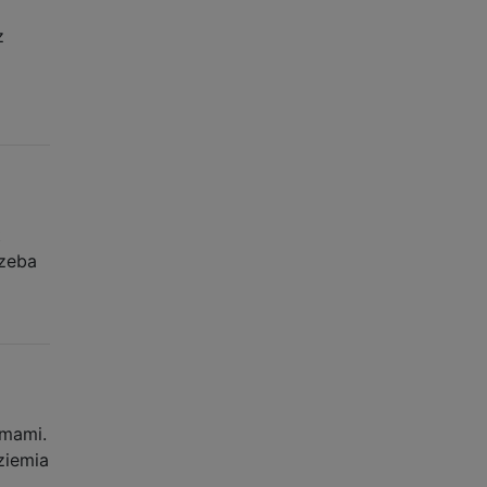
z
t
rzeba
mami.
ziemia