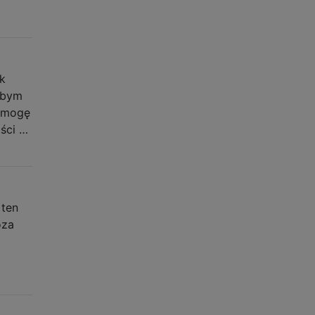
…
k
łbym
e mogę
ści …
 ten
oza