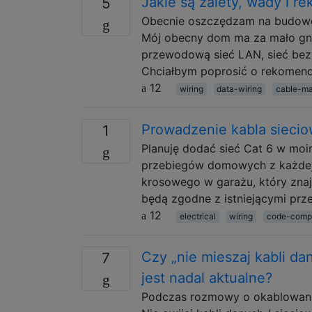
Jakie są zalety, wady i r
5
Obecnie oszczędzam na budowę
Mój obecny dom ma za mało gnia
przewodową sieć LAN, sieć bez
Chciałbym poprosić o rekomendac
12
wiring
data-wiring
cable-m
Prowadzenie kabla siecio
1
Planuję dodać sieć Cat 6 w mo
przebiegów domowych z każdej z
krosowego w garażu, który znaj
będą zgodne z istniejącymi prz
12
electrical
wiring
code-comp
Czy „nie mieszaj kabli dany
7
jest nadal aktualne?
Podczas rozmowy o okablowaniu