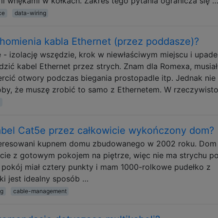
mi wnękami w kołkach. Zakres tego pytania ogranicza się 
ce
data-wiring
chomienia kabla Ethernet (przez poddasze)?
 izolację wszędzie, krok w niewłaściwym miejscu i upade
dzić kabel Ethernet przez strych. Znam dla Romexa, musia
ercić otwory podczas biegania prostopadle itp. Jednak ni
oby, że muszę zrobić to samo z Ethernetem. W rzeczywisto
bel Cat5e przez całkowicie wykończony dom?
interesowani kupnem domu zbudowanego w 2002 roku. Dom
cie z gotowym pokojem na piętrze, więc nie ma strychu p
 pokój miał cztery punkty i mam 1000-rolkowe pudełko z
i jest idealny sposób …
ng
cable-management