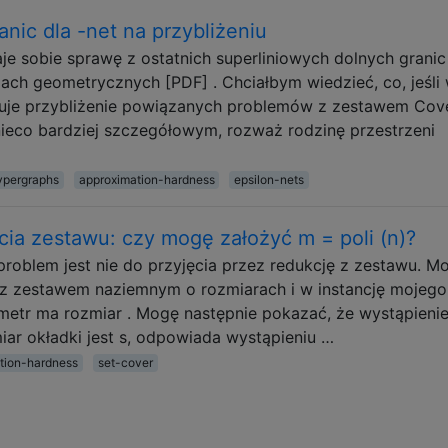
nic dla -net na przybliżeniu
je sobie sprawę z ostatnich superliniowych dolnych granic
iach geometrycznych [PDF] . Chciałbym wiedzieć, co, jeśli
ikuje przybliżenie powiązanych problemów z zestawem Cove
 nieco bardziej szczegółowym, rozważ rodzinę przestrzeni
ypergraphs
approximation-hardness
epsilon-nets
ia zestawu: czy mogę założyć m = poli (n)?
roblem jest nie do przyjęcia przez redukcję z zestawu. Mo
ę z zestawem naziemnym o rozmiarach i w instancję mojego
metr ma rozmiar . Mogę następnie pokazać, że wystąpieni
iar okładki jest s, odpowiada wystąpieniu …
tion-hardness
set-cover