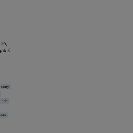
?
lne,
jakiś
theory
unds
eory