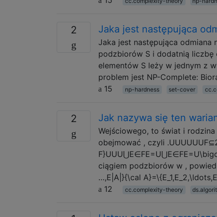
cc.complexity-theory
np-hard
Jaka jest następująca o
2
Jaka jest następująca odmiana 
podzbiorów S i dodatnią liczbę 
elementów S leży w jednym z w
problem jest NP-Complete: Bio
15
np-hardness
set-cover
cc.c
Jak nazywa się ten waria
2
Wejściowego, to świat i rodzin
obejmować , czyli .UUUUUUF⊆2
F}UUU⋃E∈FE=U⋃E∈FE=U\bigcup_{
ciągiem podzbiorów w , powiedzmy
…,E|A|}{\cal A}=\{E_1,E_2,\ldots,E
12
cc.complexity-theory
ds.algor