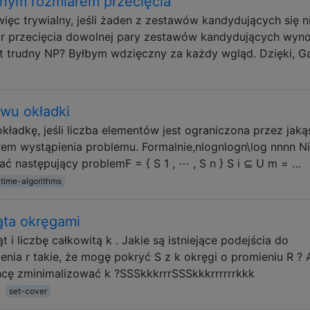
onym rozmiarem przecięcia
ięc trywialny, jeśli żaden z zestawów kandydujących się n
iar przecięcia dowolnej pary zestawów kandydujących wyno
st trudny NP? Byłbym wdzięczny za każdy wgląd. Dzięki, Ga
wu okładki
kładkę, jeśli liczba elementów jest ograniczona przez jaką
arem wystąpienia problemu. Formalnie,nlognlog⁡n\log nnnn Ni
zać następujący problemF = { S 1 , ⋯ , S n } S i ⊆ U m = …
time-algorithms
ąta okręgami
i liczbę całkowitą k . Jakie są istniejące podejścia do
enia r takie, że mogę pokryć S z k okręgi o promieniu R ? 
hcę zminimalizować k ?SSSkkkrrrSSSkkkrrrrrrkkk
set-cover