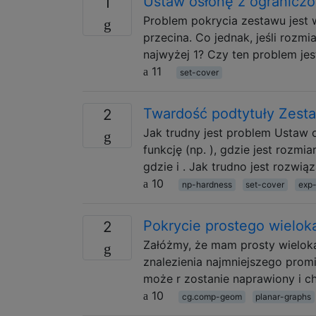
Ustaw osłonę z ogranicz
1
Problem pokrycia zestawu jest w
przecina. Co jednak, jeśli rozm
najwyżej 1? Czy ten problem je
11
set-cover
Twardość podtytuły Zesta
2
Jak trudny jest problem Ustaw o
funkcję (np. ), gdzie jest rozmi
gdzie i . Jak trudno jest rozwią
10
np-hardness
set-cover
exp-
Pokrycie prostego wielok
2
Załóżmy, że mam prosty wielokąt 
znalezienia najmniejszego promi
może r zostanie naprawiony i c
10
cg.comp-geom
planar-graphs