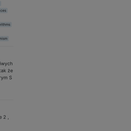
ices
rithms
nism
liwych
tak że
órym S
 2 ,