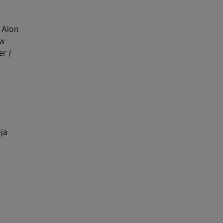
 Alon
 w
r /
ja
e