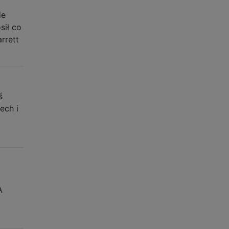
ie
sił co
rrett
ś
ech i
A