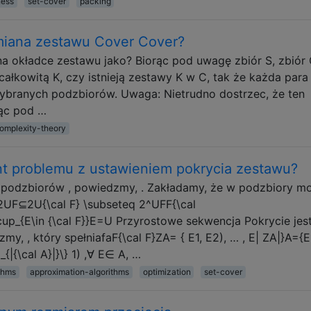
ness
set-cover
packing
dmiana zestawu Cover Cover?
na okładce zestawu jako? Biorąc pod uwagę zbiór S, zbiór
całkowitą K, czy istnieją zestawy K w C, tak że każda para
ybranych podzbiorów. Uwaga: Nietrudno dostrzec, że ten
rąc pod …
omplexity-theory
nt problemu z ustawieniem pokrycia zestawu?
a podzbiorów , powiedzmy, . Zakładamy, że w podzbiory m
UF⊆2U{\cal F} \subseteq 2^UFF{\cal
E\in {\cal F}}E=U Przyrostowe sekwencja Pokrycie jes
, , który spełniafaF{\cal F}ZA= { E1, E2), … , E| ZA|}A={E
_{|{\cal A}|}\} 1) ,∀ E∈ A, …
ithms
approximation-algorithms
optimization
set-cover