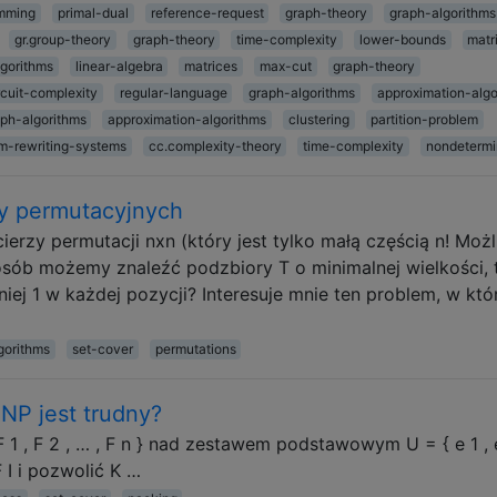
amming
primal-dual
reference-request
graph-theory
graph-algorithms
gr.group-theory
graph-theory
time-complexity
lower-bounds
matr
lgorithms
linear-algebra
matrices
max-cut
graph-theory
rcuit-complexity
regular-language
graph-algorithms
approximation-algo
ph-algorithms
approximation-algorithms
clustering
partition-problem
m-rewriting-systems
cc.complexity-theory
time-complexity
nondetermi
zy permutacyjnych
erzy permutacji nxn (który jest tylko małą częścią n! Moż
posób możemy znaleźć podzbiory T o minimalnej wielkości, 
ej 1 w każdej pozycji? Interesuje mnie ten problem, w kt
gorithms
set-cover
permutations
NP jest trudny?
1 , F 2 , … , F n } nad zestawem podstawowym U = { e 1 , e
 F I i pozwolić K …