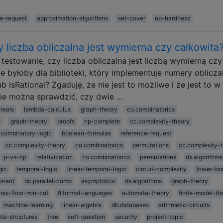
ce-request
approximation-algorithms
set-cover
np-hardness
liczba obliczalna jest wymierna czy całkowita
testowanie, czy liczba obliczalna jest liczbą wymierną czy
e byłoby dla biblioteki, który implementuje numery oblicza
 isRational? Zgaduję, że nie jest to możliwe i że jest to w 
nie można sprawdzić, czy dwie …
reals
lambda-calculus
graph-theory
co.combinatorics
t
graph-theory
proofs
np-complete
cc.complexity-theory
combinatory-logic
boolean-formulas
reference-request
cc.complexity-theory
co.combinatorics
permutations
cc.complexity-
p-vs-np
relativization
co.combinatorics
permutations
ds.algorithms
gic
temporal-logic
linear-temporal-logic
circuit-complexity
lower-bo
inant
dc.parallel-comp
asymptotics
ds.algorithms
graph-theory
max-flow-min-cut
fl.formal-languages
automata-theory
finite-model-th
machine-learning
linear-algebra
db.databases
arithmetic-circuits
ata-structures
tree
soft-question
security
project-topic