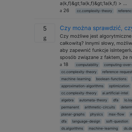
a(k,f)&gt;1a(k,f)&gt;1a(k,f) > …
26
cc.complexity-theory
referen
Czy można sprawdzić, czy 
5
Czy możliwe jest algorytmiczne 
całkowitą? Innymi słowy, możliw
aby zapewnić funkcje isIntegerlub
sposób związane z faktem, że 
18
computability
computing-over-
cc.complexity-theory
reference-reques
machine-learning
boolean-functions
approximation-algorithms
optimization
cc.complexity-theory
ai.artificial-intel
algebra
automata-theory
dfa
lo.lo
permanent
arithmetic-circuits
determ
planar-graphs
physics
max-flow
dfa
language-design
soft-question
ds.algorithms
machine-learning
ds.d