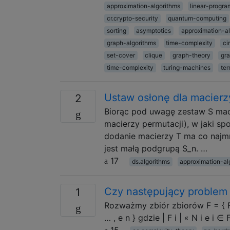
approximation-algorithms
linear-progr
cr.crypto-security
quantum-computing
sorting
asymptotics
approximation-a
graph-algorithms
time-complexity
ci
set-cover
clique
graph-theory
gra
time-complexity
turing-machines
ter
Ustaw osłonę dla macier
2
Biorąc pod uwagę zestaw S maci
macierzy permutacji), w jaki s
dodanie macierzy T ma co najmni
jest małą podgrupą S_n. …
17
ds.algorithms
approximation-al
Czy następujący problem 
1
Rozważmy zbiór zbiorów F = { F 
… , e n } gdzie | F i | « N i e i ∈
15