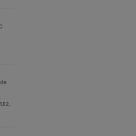
 C
oże
t
1,E2,