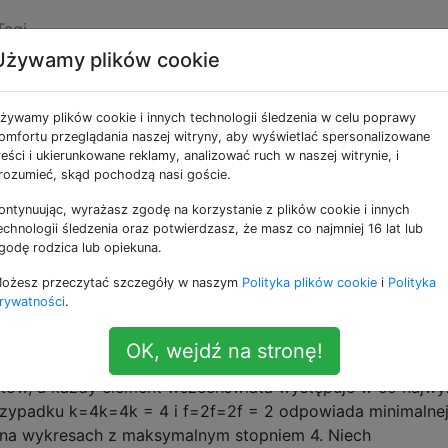
Tagi
Używamy plików cookie
e jako set-cover
żywamy plików cookie i innych technologii śledzenia w celu poprawy
omfortu przeglądania naszej witryny, aby wyświetlać spersonalizowane
ność zestawu uderzeń w skończonym wymiarz
reści i ukierunkowane reklamy, analizować ruch w naszej witrynie, i
rozumieć, skąd pochodzą nasi goście.
ana złożoność problemu, który nazywam d-Dimensional Hit
ń zakresu (tj. Układ zestawu / hipergraph) S = (X, R) mają
ontynuując, wyrażasz zgodę na korzystanie z plików cookie i innych
a liczba całkowita k, czy X zawiera podzbiór wielkości k,
echnologii śledzenia oraz potwierdzasz, że masz co najmniej 16 lat lub
godę rodzica lub opiekuna.
parametryzowana wersja problemu …
p-geom
set-cover
parameterized-complexity
vc-dimension
ożesz przeczytać szczegóły w naszym
Polityka plików cookie
i
Polityka
rywatności
.
ności ograniczonej obejmuje: twardość aproksym
OK, wejdź na stronę!
krycia zestawu z następującymi ograniczeniami: każdy z
ntów, a każdy element wszechświata występuje w co najwy
rzypadku k=4k=4k = 4 i f=2f=2f = 2 odpowiada minimalne
na wykresach z maksymalnym stopniem 4. Niech