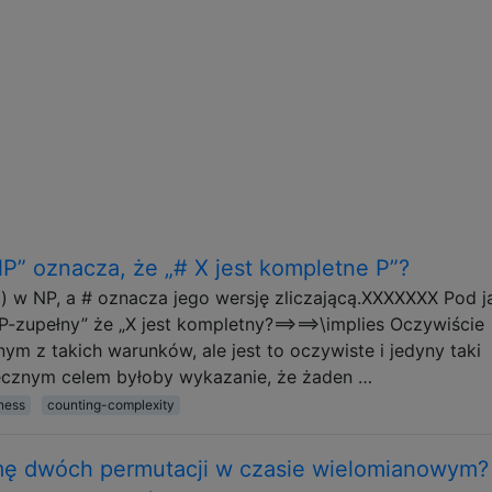
P” oznacza, że ​​„# X jest kompletne P”?
) w NP, a # oznacza jego wersję zliczającą.XXXXXXX Pod j
P-zupełny” że „X jest kompletny?⟹⟹\implies Oczywiście
dnym z takich warunków, ale jest to oczywiste i jedyny taki
ecznym celem byłoby wykazanie, że żaden …
ness
counting-complexity
umę dwóch permutacji w czasie wielomianowym?