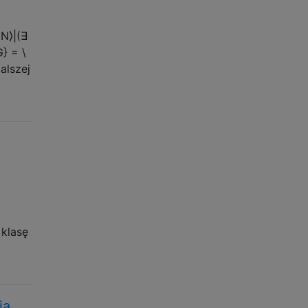
,N⟩|(∃
} = \
dalszej
 klasę
ja