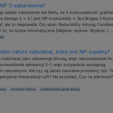
 NP 3-zabarwienia?
ę ustalić odniesienie dla faktu, że 3-kolorowalność grafów
dla danego k ≥ 3 ) jest NP-trudna.kkkk ≥ 3k≥3k\geq 3 Kusz
a”, ale to nieprawda. Oto skan: Reducibility Among Combina
 to, że liczba chromatyczna (Wejście: wykres. Wyjście: ) …
iew
oblem natury naturalnej, który jest NP-zupełny?
 traktować jako sekwencję bitową, więc wprowadzenie li
 wprowadzenie sekwencji 0-1, więc oczywiście występują
 naturalnymi. Ale czy są jakieś naturalne problemy, tzn. Ta
ecjalnej interpretacji cyfr? Na przykład „Czy na pierwsze?”
ness
nt.number-theory
combinatorial-game-theory