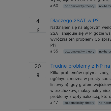
60
cc.complexity-theory
np-hard
Dlaczego 2SAT w P?
4
Natknąłem się na algorytm wiel
2SAT znajduje się w P, gdzie ws
wyróżnia ten problem? Co sprawia
P)?
55
cc.complexity-theory
np-hard
Trudne problemy z NP na
20
Kilka problemów optymalizacyjn
ogólnych, można w prosty spos
liniowym), gdy grafem wejściow
wierzchołków, maksymalny nieza
problemy z optymalizacją, któr
47
cc.complexity-theory
np-hard