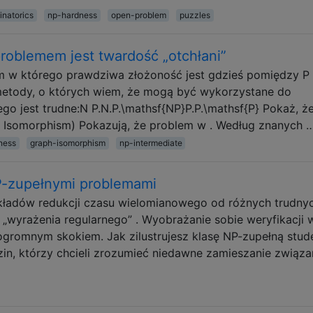
inatorics
np-hardness
open-problem
puzzles
problemem jest twardość „otchłani”
 w którego prawdziwa złożoność jest gdzieś pomiędzy P
 metody, o których wiem, że mogą być wykorzystane do
ego jest trudne:N P.N.P.\mathsf{NP}P.P.\mathsf{P} Pokaż, ż
h Isomorphism) Pokazują, że problem w . Według znanych 
ness
graph-isomorphism
np-intermediate
P-zupełnymi problemami
ykładów redukcji czasu wielomianowego od różnych trudny
wyrażenia regularnego” . Wyobrażanie sobie weryfikacji 
ogromnym skokiem. Jak zilustrujesz klasę NP-zupełną stu
zin, którzy chcieli zrozumieć niedawne zamieszanie związa