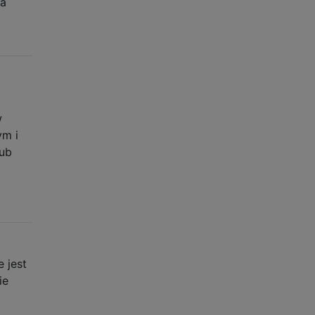
ia
w
ym i
lub
 jest
ie