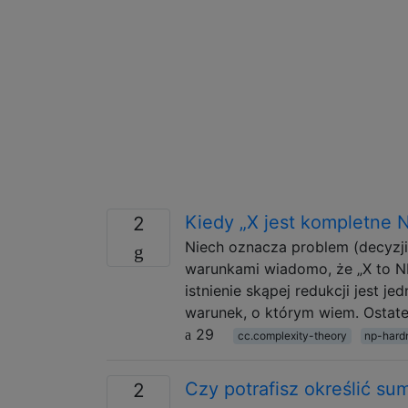
Kiedy „X jest kompletne N
2
Niech oznacza problem (decyzji
warunkami wiadomo, że „X to N
istnienie skąpej redukcji jest je
warunek, o którym wiem. Ostat
29
cc.complexity-theory
np-hard
Czy potrafisz określić s
2