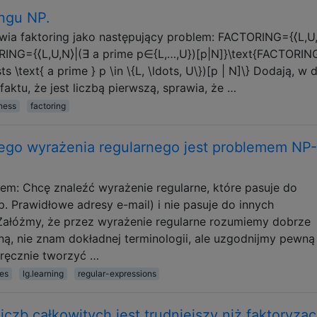
ingu NP.
awia faktoring jako następujący problem: FACTORING={⟨L,U
ING={⟨L,U,N⟩|(∃ a prime p∈{L,…,U})[p|N]}\text{FACTORING
ists \text{ a prime } p \in \{L, \ldots, U\})[p | N]\} Dodają, w 
faktu, że jest liczbą pierwszą, sprawia, że …
ness
factoring
ego wyrażenia regularnego jest problemem NP-
em: Chcę znaleźć wyrażenie regularne, które pasuje do
 Prawidłowe adresy e-mail) i nie pasuje do innych
 Załóżmy, że przez wyrażenie regularne rozumiemy dobrze
, nie znam dokładnej terminologii, ale uzgodnijmy pewną
ręcznie tworzyć …
ges
lg.learning
regular-expressions
iczb całkowitych jest trudniejszy niż faktoryzac