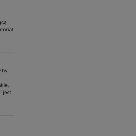
ącą
torial
czby
kie,
 jest