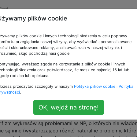
Tagi
Używamy plików cookie
ne jako np-hardness
żywamy plików cookie i innych technologii śledzenia w celu poprawy
omfortu przeglądania naszej witryny, aby wyświetlać spersonalizowane
ości NP.
reści i ukierunkowane reklamy, analizować ruch w naszej witrynie, i
rozumieć, skąd pochodzą nasi goście.
 roku jest dowodem na to, że poprawny?
ontynuując, wyrażasz zgodę na korzystanie z plików cookie i innych
awno 38-stronicowy dowód, że . Czy to jest poprawne?P.≠
echnologii śledzenia oraz potwierdzasz, że masz co najmniej 16 lat lub
t: gdzie jeszcze (w Internecie) omawia się jego poprawno
godę rodzica lub opiekuna.
nia zmienił się z czasem. Szczegóły znajdują się w koment
ożesz przeczytać szczegóły w naszym
Polityka plików cookie
i
Polityka
rywatności
.
rdness
complexity-classes
OK, wejdź na stronę!
C
orfizm wykresów są problemami w NP, o których nie wiado
e są inne (wystarczająco różne) naturalne problemy, które