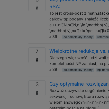
RSA:
To jest cross-post z math.stac
całkowitą: podany znaleźć liczb 
e ı ı .n∈N,n∈N,n \in \mathbb{N}
\mathbb{N},n=∏ki=0peii.n=∏i=0kp
39
cc.complexity-theory
referen
Wielokrotne redukcje vs.
7
Dlaczego większość ludzi woli 
kompletności NP zamiast, na prz
39
cc.complexity-theory
np-hard
Czy optymalne rozwiązani
3
Rozważ oczywiste uogólnienie Ko
sekwencji ruchów, która rozwiąz
wielomianowego?n×n×nn×n×nn\ti
ostatnim poście na blogu .]