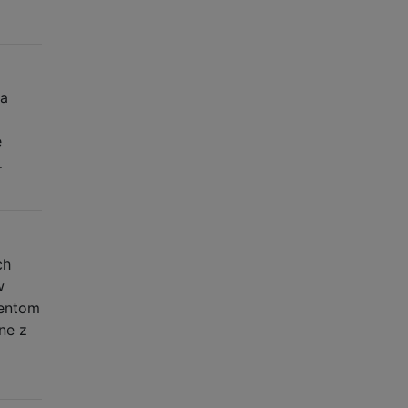
 a
e
…
ch
w
dentom
ne z