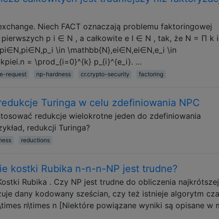
kexchange. Niech FACT oznaczają problemu faktoringowej
pierwszych p i ∈ N , a całkowite e I ∈ N , tak, że N = Π k i
,pi∈N,pi∈N,p_i \in \mathbb{N},ei∈N,ei∈N,e_i \in
iei.n = \prod_{i=0}^{k} p_{i}^{e_i}. …
ce-request
np-hardness
cr.crypto-security
factoring
 redukcje Turinga w celu zdefiniowania NPC
stosować redukcje wielokrotne jeden do zdefiniowania
ykład, redukcji Turinga?
ness
reductions
e kostki Rubika n-n-n-NP jest trudne?
stki Rubika . Czy NP jest trudne do obliczenia najkrótszej
uje dany kodowany sześcian, czy też istnieje algorytm cz
mes n\times n [Niektóre powiązane wyniki są opisane w