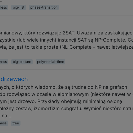
ness
big-list
phase-transition
omianowy, który rozwiązuje 2SAT. Uważam za zaskakujące
zystkie (lub wiele innych) instancji SAT są NP-Complete. C
, że ​​jest to takie proste (NL-Complete - nawet łatwiejsze
ness
big-picture
polynomial-time
 drzewach
ych, o których wiadomo, że są trudne do NP na grafach
ób rozwiązać w czasie wielomianowym (niektóre nawet w 
ym jest drzewo. Przykłady obejmują minimalną osłonę
leżny zestaw, izomorfizm subgrafu. Wymień niektóre natu
e na …
ness
tree