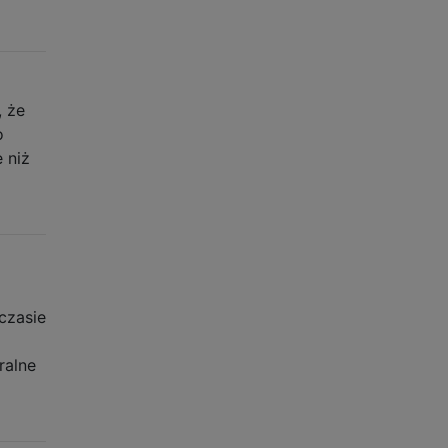
, że
o
 niż
czasie
ralne