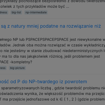
e przykłady pochodzące bezpośrednio z dowodu twierdzen
rykolwiek z tych przykładów może być …
dness
big-list
np-intermediate
są z natury mniej podatne na rozwiązanie niż
ełnego NP lub PSPACEPSPACEPSPACE jest niewykonalne 
ładów. Jednak oba można rozwiązać w czasie wykładnicz
ro nie jesteśmy w stanie zbudować niedeterministycznych 
ma to dla nas jakąkolwiek różnicę, jeśli problemem jest
ACE -kompletny?
ness
big-picture
ość od P do NP-twardego iz powrotem
parametryzowanych liczbą , gdzie twardość problemu nie
oświadczenia wynika, że większość problemów ma przejśc
 ma przejście jednofazowe od k ∈ { 1 , 2 } (gdzie problem
 …