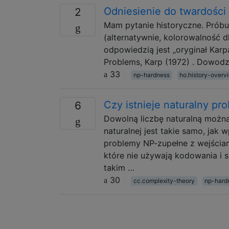
Odniesienie do twardości
2
Mam pytanie historyczne. Próbuj
(alternatywnie, kolorowalność 
odpowiedzią jest „oryginał Karp
Problems, Karp (1972) . Dowodzi
33
np-hardness
ho.history-overv
Czy istnieje naturalny pr
6
Dowolną liczbę naturalną można
naturalnej jest takie samo, jak
problemy NP-zupełne z wejściami
które nie używają kodowania i sp
takim …
30
cc.complexity-theory
np-hard