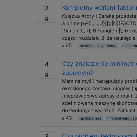
Kompletny wariant faktor
3
Książka Arory i Baraka przedst
a prime p∈{L,…,U})[p|N]}FACTOR
{\langle L, U, N \rangle \;|\; (\ex
części rozdziału 2, że usunięcie 
45
cc.complexity-theory
np-hard
Czy znalezienie minimaln
4
zupełnym?
Mam na myśli następujący probl
określonego zestawu ciągów (np.
(nieprawidłowe adresy e-mail).
zdefiniowaną maszynę skończoną
dozwolonych wyrażeń. Zamiast 
43
np-hardness
fl.formal-langua
Czy problem faktoryzacji l
3