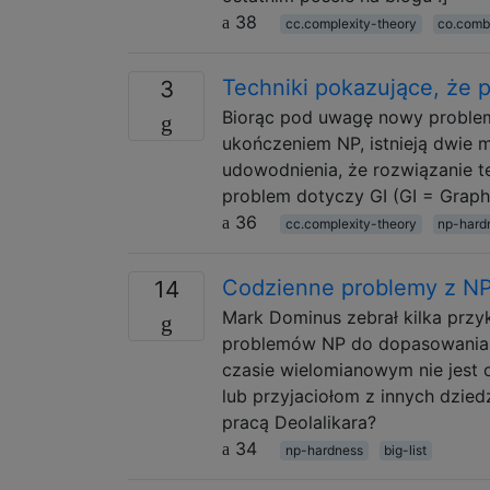
38
cc.complexity-theory
co.comb
Techniki pokazujące, że 
3
Biorąc pod uwagę nowy problem
ukończeniem NP, istnieją dwie
udowodnienia, że ​​rozwiązanie t
problem dotyczy GI (GI = Grap
36
cc.complexity-theory
np-hard
Codzienne problemy z N
14
Mark Dominus zebrał kilka prz
problemów NP do dopasowania „
czasie wielomianowym nie jest 
lub przyjaciołom z innych dzied
pracą Deolalikara?
34
np-hardness
big-list