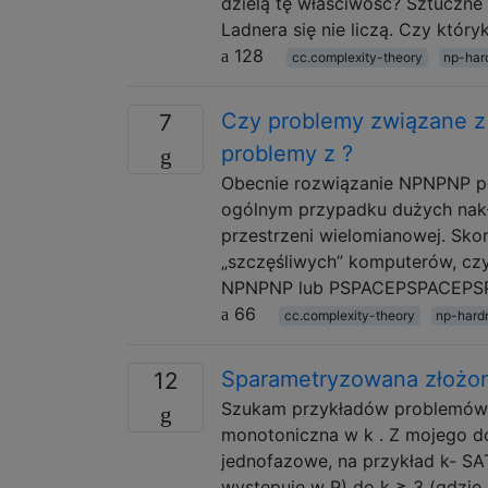
dzielą tę właściwość? Sztuczn
Ladnera się nie liczą. Czy któ
128
cc.complexity-theory
np-har
Czy problemy związane z 
7
problemy z ?
Obecnie rozwiązanie NPNPNP p
ogólnym przypadku dużych nak
przestrzeni wielomianowej. Sko
„szczęśliwych” komputerów, czy 
NPNPNP lub PSPACEPSPACEPSP
66
cc.complexity-theory
np-hard
Sparametryzowana złożon
12
Szukam przykładów problemów s
monotoniczna w k . Z mojego d
jednofazowe, na przykład k- SAT
występuje w P) do k ≥ 3 (gdzie