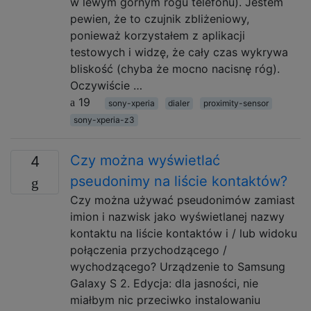
w lewym górnym rogu telefonu). Jestem
pewien, że to czujnik zbliżeniowy,
ponieważ korzystałem z aplikacji
testowych i widzę, że cały czas wykrywa
bliskość (chyba że mocno nacisnę róg).
Oczywiście …
19
sony-xperia
dialer
proximity-sensor
sony-xperia-z3
Czy można wyświetlać
4
pseudonimy na liście kontaktów?
Czy można używać pseudonimów zamiast
imion i nazwisk jako wyświetlanej nazwy
kontaktu na liście kontaktów i / lub widoku
połączenia przychodzącego /
wychodzącego? Urządzenie to Samsung
Galaxy S 2. Edycja: dla jasności, nie
miałbym nic przeciwko instalowaniu