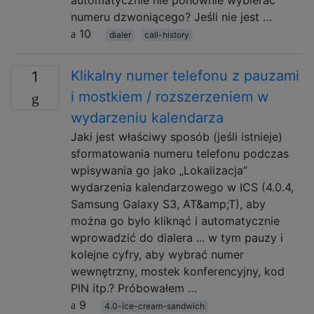
numeru dzwoniącego? Jeśli nie jest …
10
dialer
call-history
Klikalny numer telefonu z pauzami
1
i mostkiem / rozszerzeniem w
wydarzeniu kalendarza
Jaki jest właściwy sposób (jeśli istnieje)
sformatowania numeru telefonu podczas
wpisywania go jako „Lokalizacja”
wydarzenia kalendarzowego w ICS (4.0.4,
Samsung Galaxy S3, AT&amp;T), aby
można go było kliknąć i automatycznie
wprowadzić do dialera ... w tym pauzy i
kolejne cyfry, aby wybrać numer
wewnętrzny, mostek konferencyjny, kod
PIN itp.? Próbowałem …
9
4.0-ice-cream-sandwich