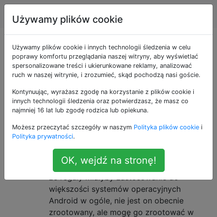
Android
Tagi
Account
Używamy plików cookie
Pytania otagowane
Używamy plików cookie i innych technologii śledzenia w celu
poprawy komfortu przeglądania naszej witryny, aby wyświetlać
spersonalizowane treści i ukierunkowane reklamy, analizować
jako dialer
ruch w naszej witrynie, i zrozumieć, skąd pochodzą nasi goście.
Kontynuując, wyrażasz zgodę na korzystanie z plików cookie i
Czy istnieje sposób całkowitego
7
innych technologii śledzenia oraz potwierdzasz, że masz co
wyłączenia dialera, w tym
najmniej 16 lat lub zgodę rodzica lub opiekuna.
połączeń alarmowych, aby stary
Możesz przeczytać szczegóły w naszym
Polityka plików cookie
i
Polityka prywatności
.
telefon był „tabletem”?
Mam Galaxy Nexus (działający w wersji
OK, wejdź na stronę!
4.2.2, jeśli ma to znaczenie, ale zakładam,
że reguły miałyby zastosowanie do
większości systemów operacyjnych
Android w ogóle, nie jest on obecnie
zrootowany, ale mogę go zrootować w