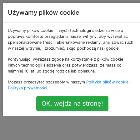
Android
Tagi
Account
Używamy plików cookie
Jak ustawić
Używamy plików cookie i innych technologii śledzenia w celu
poprawy komfortu przeglądania naszej witryny, aby wyświetlać
spersonalizowane treści i ukierunkowane reklamy, analizować ruch
domyślny dialer?
w naszej witrynie, i zrozumieć, skąd pochodzą nasi goście.
Kontynuując, wyrażasz zgodę na korzystanie z plików cookie i
innych technologii śledzenia oraz potwierdzasz, że masz co
Gdzie są konfiguracje, aby ustawić domyślny
19
najmniej 16 lat lub zgodę rodzica lub opiekuna.
dialer? Zainstalowałem nowy i chcę wiedzieć,
Możesz przeczytać szczegóły w naszym
Polityka plików cookie
i
gdzie ustawiłem domyślną.
Polityka prywatności
.
dialer
default-applications
OK, wejdź na stronę!
—
Renato Dinhani
źródło