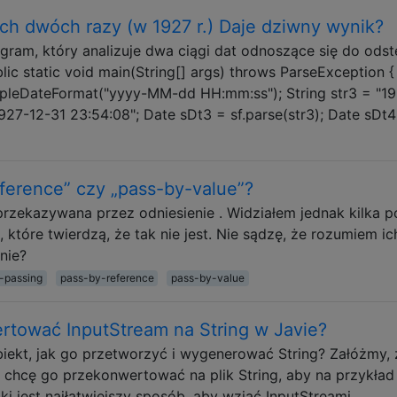
h dwóch razy (w 1927 r.) Daje dziwny wynik?
ogram, który analizuje dwa ciągi dat odnoszące się do ods
lic static void main(String[] args) throws ParseException {
pleDateFormat("yyyy-MM-dd HH:mm:ss"); String str3 = "1
1927-12-31 23:54:08"; Date sDt3 = sf.parse(str3); Date sDt
eference” czy „pass-by-value”?
przekazywana przez odniesienie . Widziałem jednak kilka 
, które twierdzą, że tak nie jest. Nie sądzę, że rozumiem ic
enie?
-passing
pass-by-reference
pass-by-value
rtować InputStream na String w Javie?
biekt, jak go przetworzyć i wygenerować String? Załóżmy, 
 chcę go przekonwertować na plik String, aby na przykład
ki jest najłatwiejszy sposób, aby wziąć InputStreami