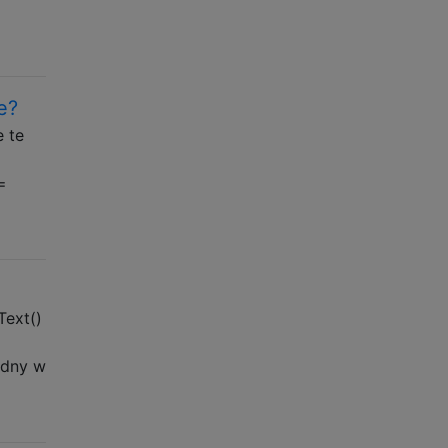
e?
 te
=
Text()
odny w