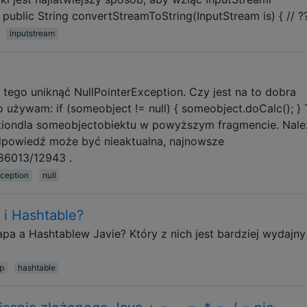
ublic String convertStreamToString(InputStream is) { // ??
inputstream
l
tego uniknąć NullPointerException. Czy jest na to dobra
 używam: if (someobject != null) { someobject.doCalc(); } 
tiondla someobjectobiektu w powyższym fragmencie. Nale
powiedź może być nieaktualna, najnowsze
86013/12943 .
xception
null
i Hashtable?
pa a Hashtablew Javie? Który z nich jest bardziej wydajn
p
hashtable