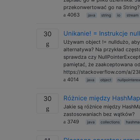
przekonwertować go na String? p
4063
java
string
io
stream
Unikanie! = Instrukcje nul
30
Używam object != nulldużo, aby 
alternatywa? Na przykład często
sprawdza czy NullPointerExcep
pamiętać, że zaakceptowana od
https://stackoverflow.com/a/23
4014
java
object
nullpointere
Różnice między HashMap 
30
Jakie są różnice między HashMa
zastosowaniach bez wątków?
3749
java
collections
hashma