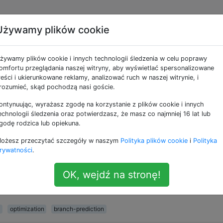
Używamy plików cookie
e jako java
żywamy plików cookie i innych technologii śledzenia w celu poprawy
omfortu przeglądania naszej witryny, aby wyświetlać spersonalizowane
nia wysokiego poziomu. Użyj tego tagu, jeśli masz prob
reści i ukierunkowane reklamy, analizować ruch w naszej witrynie, i
modzielnie i jest najczęściej używany w połączeniu z [sprin
rozumieć, skąd pochodzą nasi goście.
ontynuując, wyrażasz zgodę na korzystanie z plików cookie i innych
echnologii śledzenia oraz potwierdzasz, że masz co najmniej 16 lat lub
osortowanej tablicy jest szybsze niż przetwarz
godę rodzica lub opiekuna.
ożesz przeczytać szczegóły w naszym
Polityka plików cookie
i
Polityka
pełnienia stosu w przepływie : Więcej informacji na temat
rywatności
.
ment kodu C ++, który pokazuje niektóre bardzo dziwne
ego powodu sortowanie danych w cudowny sposób przyspi
OK, wejdź na stronę!
&lt;algorithm&gt; #include &lt;ctime&gt; #include &lt;iostre
optimization
branch-prediction