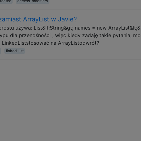
tected
access-modifiers
amiast ArrayList w Javie?
ostu używa: List&lt;String&gt; names = new ArrayList&lt;&g
pu dla przenośności , więc kiedy zadaję takie pytania, m
y LinkedListstosować na ArrayListodwrót?
linked-list