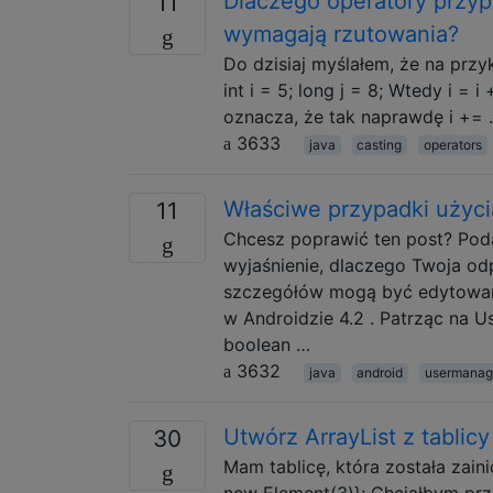
Dlaczego operatory przypi
11
wymagają rzutowania?
Do dzisiaj myślałem, że na przykł
int i = 5; long j = 8; Wtedy i = 
oznacza, że ​​tak naprawdę i +=
3633
java
casting
operators
Właściwe przypadki użyci
11
Chcesz poprawić ten post? Poda
wyjaśnienie, dlaczego Twoja od
szczegółów mogą być edytowane
w Androidzie 4.2 . Patrząc na 
boolean …
3632
java
android
usermanag
Utwórz ArrayList z tablicy
30
Mam tablicę, która została zain
new Element(3)}; Chciałbym prze