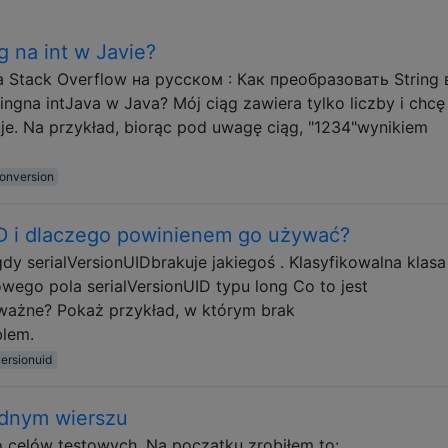
 na int w Javie?
 Stack Overflow на русском : Как преобразовать String в
gna intJava w Java? Mój ciąg zawiera tylko liczby i chcę
uje. Na przykład, biorąc pod uwagę ciąg, "1234"wynikiem
onversion
UID i dlaczego powinienem go używać?
dy serialVersionUIDbrakuje jakiegoś . Klasyfikowalna klasa
wego pola serialVersionUID typu long Co to jest
t ważne? Pokaż przykład, w którym brak
blem.
versionuid
jednym wierszu
o celów testowych. Na początku zrobiłem to: