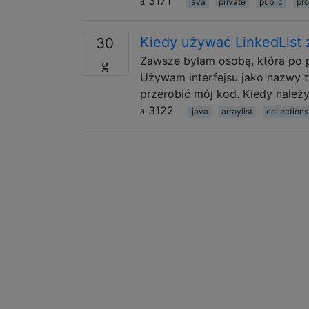
3171
java
private
public
pro
Kiedy używać LinkedList z
30
Zawsze byłam osobą, która po pr
Używam interfejsu jako nazwy ty
przerobić mój kod. Kiedy należ
3122
java
arraylist
collections