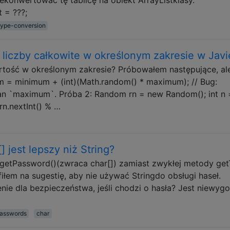
t = ???;
type-conversion
iczby całkowite w określonym zakresie w Javi
tość w określonym zakresie? Próbowałem następujące, ale
um = minimum + (int)(Math.random() * maximum); // Bug:
n `maximum`. Próba 2: Random rn = new Random(); int n 
rn.nextInt() % …
 jest lepszy niż String?
etPassword()(zwraca char[]) zamiast zwykłej metody get
fiłem na sugestię, aby nie używać Stringdo obsługi haseł.
nie dla bezpieczeństwa, jeśli chodzi o hasła? Jest niewyg
asswords
char