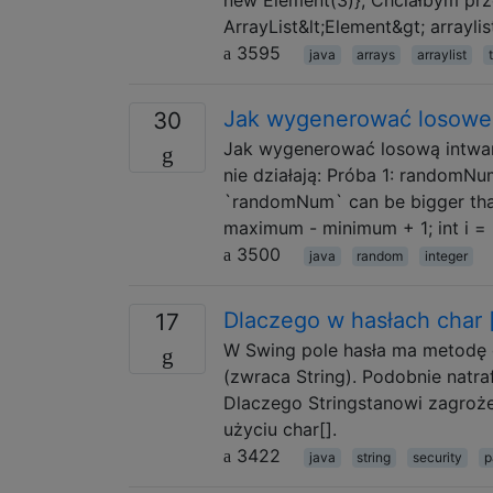
ArrayList&lt;Element&gt; arraylis
3595
java
arrays
arraylist
Jak wygenerować losowe l
30
Jak wygenerować losową intwar
nie działają: Próba 1: randomN
`randomNum` can be bigger tha
maximum - minimum + 1; int i = 
3500
java
random
integer
Dlaczego w hasłach char []
17
W Swing pole hasła ma metodę g
(zwraca String). Podobnie natra
Dlaczego Stringstanowi zagroże
użyciu char[].
3422
java
string
security
p