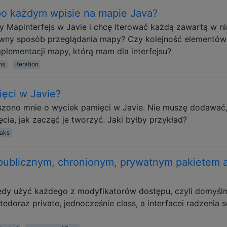
po każdym wpisie na mapie Java?
y Mapinterfejs w Javie i chcę iterować każdą zawartą w n
ektywny sposób przeglądania mapy? Czy kolejność elementów
plementacji mapy, którą mam dla interfejsu?
ns
iteration
ęci w Javie?
szono mnie o wyciek pamięci w Javie. Nie muszę dodawać,
ęcia, jak zacząć je tworzyć. Jaki byłby przykład?
aks
 publicznym, chronionym, prywatnym pakietem 
kiedy użyć każdego z modyfikatorów dostępu, czyli domyśl
tedoraz private, jednocześnie class, a interfacei radzenia s