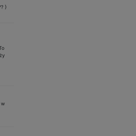
? }
To
ży
y w