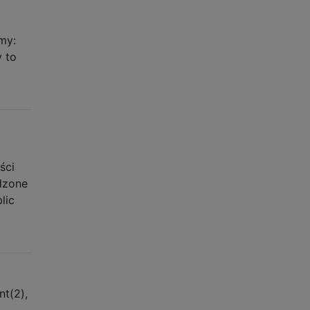
emy:
y to
ści
dzone
lic
nt(2),