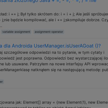
sania złożonego Java + =, - =, * =, / = nie
ad: i += j; Był tylko skrótem do: i = i + j; Ale jeśli spróbuj
i + j;nie będzie kompilować, ale i += j;skompiluje dobrze. Cz
 …
variable-assignment
assignment-operator
a dla Androida UserManager.isUserAGoat ()?
j szczegółowe odpowiedzi na to pytanie, w tym cytaty i
powiedź jest poprawna. Odpowiedzi bez wystarczającej ilo
 lub usuwane. Patrzyłem na nowe interfejsy API wprowa
UserManagerklasę natknąłem się na następującą metodę: pub
er
icjowana jak: Element[] array = {new Element(1), new Eleme
konwertować tę tablicę na obiekt ArrayListklasy.