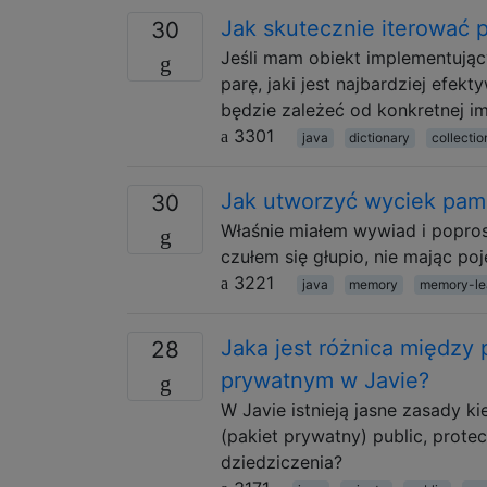
Jak skutecznie iterować 
30
Jeśli mam obiekt implementując
parę, jaki jest najbardziej ef
będzie zależeć od konkretnej im
3301
java
dictionary
collectio
Jak utworzyć wyciek pami
30
Właśnie miałem wywiad i popro
czułem się głupio, nie mając poj
3221
java
memory
memory-le
Jaka jest różnica między
28
prywatnym w Javie?
W Javie istnieją jasne zasady 
(pakiet prywatny) public, protec
dziedziczenia?