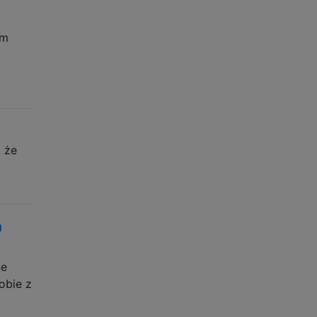
im
 że
a
ne
obie z