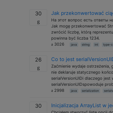
Jak przekonwertować ciąg
30
На этот вопрос есть ответы на
Jak mogę przekonwertować Strin
zwrócić liczbę, którą reprezent
powinna być liczba 1234.
3026
java
string
int
type-c
Co to jest serialVersion
26
Zaćmienie wydaje ostrzeżenia, g
nie deklaruje statycznego końco
serialVersionUIDi dlaczego jes
serialVersionUIDspowoduje pro
2998
java
serialization
serial
Inicjalizacja ArrayList w 
30
Chciałem stworzyć listę opcji d