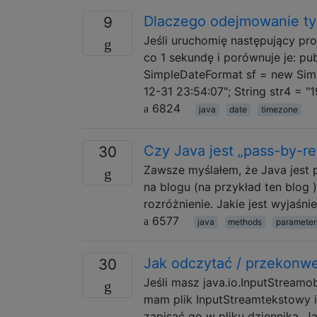
Dlaczego odejmowanie tyc
9
Jeśli uruchomię następujący pr
co 1 sekundę i porównuje je: pub
SimpleDateFormat sf = new Sim
12-31 23:54:07"; String str4 = "
6824
java
date
timezone
Czy Java jest „pass-by-r
30
Zawsze myślałem, że Java jest 
na blogu (na przykład ten blog )
rozróżnienie. Jakie jest wyjaśni
6577
java
methods
parameter
Jak odczytać / przekonwe
30
Jeśli masz java.io.InputStreamo
mam plik InputStreamtekstowy i
zapisać go w pliku dziennika. Ja