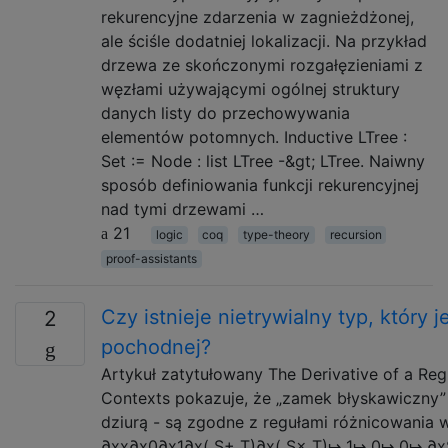
rekurencyjne zdarzenia w zagnieżdżonej,
ale ściśle dodatniej lokalizacji. Na przykład
drzewa ze skończonymi rozgałęzieniami z
węzłami używającymi ogólnej struktury
danych listy do przechowywania
elementów potomnych. Inductive LTree :
Set := Node : list LTree -&gt; LTree. Naiwny
sposób definiowania funkcji rekurencyjnej
nad tymi drzewami …
21
logic
coq
type-theory
recursion
proof-assistants
Czy istnieje nietrywialny typ, który 
2
pochodnej?
Artykuł zatytułowany The Derivative of a Re
Contexts pokazuje, że „zamek błyskawiczny” 
dziurą - są zgodne z regułami różnicowania
∂xx∂x0∂x1∂x( S+ T)∂x( S× T)↦ 1↦ 0↦ 0↦ ∂x