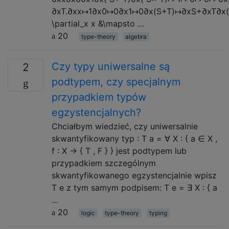
∂xT.∂xx↦1∂x0↦0∂x1↦0∂x(S+T)↦∂xS+∂xT∂x(S
\partial_x x &\mapsto …
20
type-theory
algebra
Czy typy uniwersalne są
2
podtypem, czy specjalnym
przypadkiem typów
egzystencjalnych?
Chciałbym wiedzieć, czy uniwersalnie
skwantyfikowany typ : T a = ∀ X : { a ∈ X ,
f : X → { T , F } } jest podtypem lub
przypadkiem szczególnym
skwantyfikowanego egzystencjalnie wpisz
T e z tym samym podpisem: T e = ∃ X : { a
…
20
logic
type-theory
typing