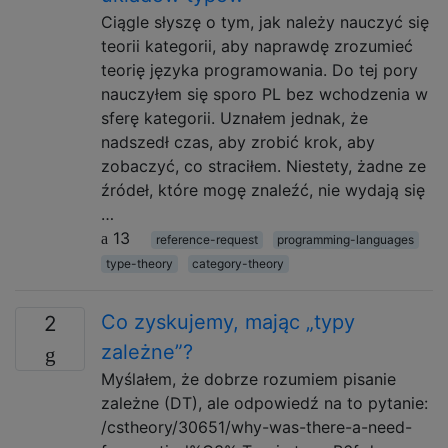
Ciągle słyszę o tym, jak należy nauczyć się
teorii kategorii, aby naprawdę zrozumieć
teorię języka programowania. Do tej pory
nauczyłem się sporo PL bez wchodzenia w
sferę kategorii. Uznałem jednak, że
nadszedł czas, aby zrobić krok, aby
zobaczyć, co straciłem. Niestety, żadne ze
źródeł, które mogę znaleźć, nie wydają się
…
13
reference-request
programming-languages
type-theory
category-theory
Co zyskujemy, mając „typy
2
zależne”?
Myślałem, że dobrze rozumiem pisanie
zależne (DT), ale odpowiedź na to pytanie:
/cstheory/30651/why-was-there-a-need-