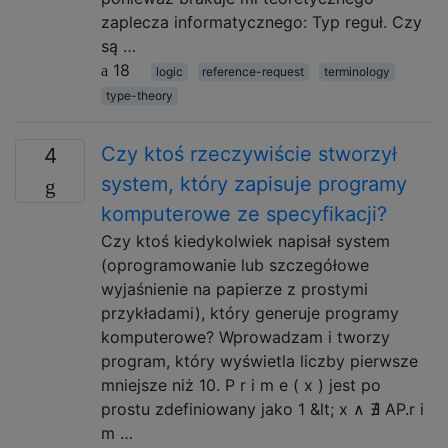
zaplecza informatycznego: Typ reguł. Czy
są …
18
logic
reference-request
terminology
type-theory
Czy ktoś rzeczywiście stworzył
4
system, który zapisuje programy
komputerowe ze specyfikacji?
Czy ktoś kiedykolwiek napisał system
(oprogramowanie lub szczegółowe
wyjaśnienie na papierze z prostymi
przykładami), który generuje programy
komputerowe? Wprowadzam i tworzy
program, który wyświetla liczby pierwsze
mniejsze niż 10. P r i m e ( x ) jest po
prostu zdefiniowany jako 1 &lt; x ∧ ∄ AP.r i
m …