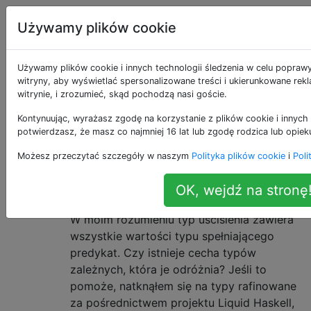
Informatyka
Tagi
Account
Używamy plików cookie
Pytania otagowane
Używamy plików cookie i innych technologii śledzenia w celu popraw
witryny, aby wyświetlać spersonalizowane treści i ukierunkowane rek
witrynie, i zrozumieć, skąd pochodzą nasi goście.
jako type-theory
Kontynuując, wyrażasz zgodę na korzystanie z plików cookie i innych 
potwierdzasz, że masz co najmniej 16 lat lub zgodę rodzica lub opiek
systemy formalne określające właściwości obiektów
Możesz przeczytać szczegóły w naszym
Polityka plików cookie
i
Poli
Typy zależne a typy wyrafinowania
3
Czy ktoś mógłby wyjaśnić różnicę między
OK, wejdź na stronę
typami zależnymi a typami wyrafinowania?
W moim rozumieniu typ uściślenia zawiera
wszystkie wartości typu spełniającego
predykat. Czy istnieje cecha typów
zależnych, która je odróżnia? Jeśli to
pomoże, natknąłem się na typy rafinowane
za pośrednictwem projektu Liquid Haskell,