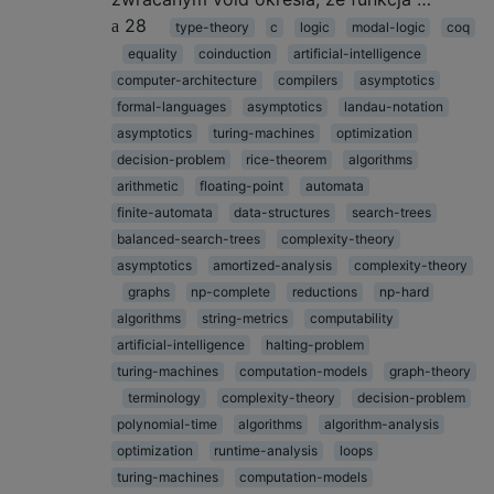
28
type-theory
c
logic
modal-logic
coq
equality
coinduction
artificial-intelligence
computer-architecture
compilers
asymptotics
formal-languages
asymptotics
landau-notation
asymptotics
turing-machines
optimization
decision-problem
rice-theorem
algorithms
arithmetic
floating-point
automata
finite-automata
data-structures
search-trees
balanced-search-trees
complexity-theory
asymptotics
amortized-analysis
complexity-theory
graphs
np-complete
reductions
np-hard
algorithms
string-metrics
computability
artificial-intelligence
halting-problem
turing-machines
computation-models
graph-theory
terminology
complexity-theory
decision-problem
polynomial-time
algorithms
algorithm-analysis
optimization
runtime-analysis
loops
turing-machines
computation-models