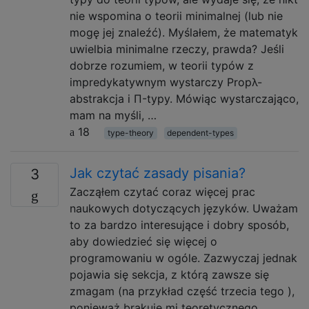
nie wspomina o teorii minimalnej (lub nie
mogę jej znaleźć). Myślałem, że matematyk
uwielbia minimalne rzeczy, prawda? Jeśli
dobrze rozumiem, w teorii typów z
impredykatywnym wystarczy Propλ-
abstrakcja i Π-typy. Mówiąc wystarczająco,
mam na myśli, …
18
type-theory
dependent-types
Jak czytać zasady pisania?
3
Zacząłem czytać coraz więcej prac
naukowych dotyczących języków. Uważam
to za bardzo interesujące i dobry sposób,
aby dowiedzieć się więcej o
programowaniu w ogóle. Zazwyczaj jednak
pojawia się sekcja, z którą zawsze się
zmagam (na przykład część trzecia tego ),
ponieważ brakuje mi teoretycznego