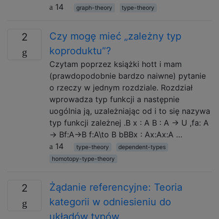
14
graph-theory
type-theory
Czy mogę mieć „zależny typ
2
koproduktu”?
Czytam poprzez książki hott i mam
(prawdopodobnie bardzo naiwne) pytanie
o rzeczy w jednym rozdziale. Rozdział
wprowadza typ funkcji a następnie
uogólnia ją, uzależniając od i to się nazywa
typ funkcji zależnej .B x : A B : A → U ,fa: A
→ Bf:A→B f:A\to B bBBx : Ax:Ax:A …
14
type-theory
dependent-types
homotopy-type-theory
Żądanie referencyjne: Teoria
2
kategorii w odniesieniu do
układów typów