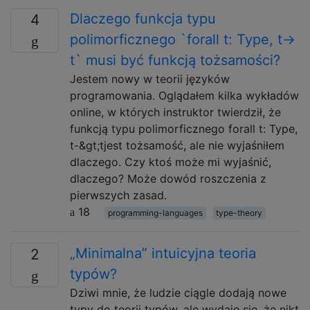
Dlaczego funkcja typu
4
polimorficznego `forall t: Type, t->
t` musi być funkcją tożsamości?
Jestem nowy w teorii języków
programowania. Oglądałem kilka wykładów
online, w których instruktor twierdził, że
funkcją typu polimorficznego forall t: Type,
t-&gt;tjest tożsamość, ale nie wyjaśniłem
dlaczego. Czy ktoś może mi wyjaśnić,
dlaczego? Może dowód roszczenia z
pierwszych zasad.
18
programming-languages
type-theory
„Minimalna” intuicyjna teoria
2
typów?
Dziwi mnie, że ludzie ciągle dodają nowe
typy do teorii typów, ale wydaje się, że nikt