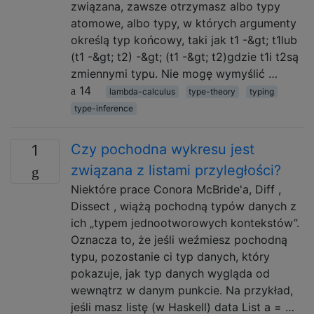
związana, zawsze otrzymasz albo typy
atomowe, albo typy, w których argumenty
określą typ końcowy, taki jak t1 -&gt; t1lub
(t1 -&gt; t2) -&gt; (t1 -&gt; t2)gdzie t1i t2są
zmiennymi typu. Nie mogę wymyślić …
14
lambda-calculus
type-theory
typing
type-inference
Czy pochodna wykresu jest
1
związana z listami przyległości?
Niektóre prace Conora McBride'a, Diff ,
Dissect , wiążą pochodną typów danych z
ich „typem jednootworowych kontekstów”.
Oznacza to, że jeśli weźmiesz pochodną
typu, pozostanie ci typ danych, który
pokazuje, jak typ danych wygląda od
wewnątrz w danym punkcie. Na przykład,
jeśli masz listę (w Haskell) data List a = …