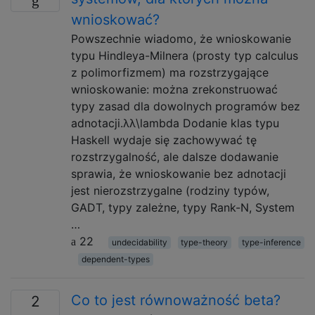
wnioskować?
Powszechnie wiadomo, że wnioskowanie
typu Hindleya-Milnera (prosty typ calculus
z polimorfizmem) ma rozstrzygające
wnioskowanie: można zrekonstruować
typy zasad dla dowolnych programów bez
adnotacji.λλ\lambda Dodanie klas typu
Haskell wydaje się zachowywać tę
rozstrzygalność, ale dalsze dodawanie
sprawia, że ​​wnioskowanie bez adnotacji
jest nierozstrzygalne (rodziny typów,
GADT, typy zależne, typy Rank-N, System
…
22
undecidability
type-theory
type-inference
dependent-types
Co to jest równoważność beta?
2