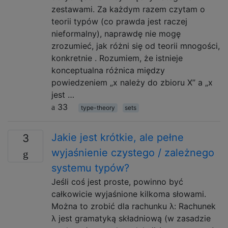
zestawami. Za każdym razem czytam o
teorii typów (co prawda jest raczej
nieformalny), naprawdę nie mogę
zrozumieć, jak różni się od teorii mnogości,
konkretnie . Rozumiem, że istnieje
konceptualna różnica między
powiedzeniem „x należy do zbioru X” a „x
jest …
33
type-theory
sets
Jakie jest krótkie, ale pełne
3
wyjaśnienie czystego / zależnego
systemu typów?
Jeśli coś jest proste, powinno być
całkowicie wyjaśnione kilkoma słowami.
Można to zrobić dla rachunku λ: Rachunek
λ jest gramatyką składniową (w zasadzie