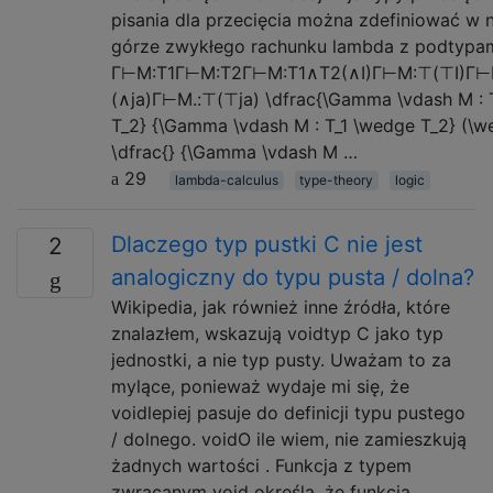
pisania dla przecięcia można zdefiniować w 
górze zwykłego rachunku lambda z podtypam
Γ⊢M:T1Γ⊢M:T2Γ⊢M:T1∧T2(∧I)Γ⊢M:⊤(⊤I)Γ⊢M.:
(∧ja)Γ⊢M.:⊤(⊤ja) \dfrac{\Gamma \vdash M : 
T_2} {\Gamma \vdash M : T_1 \wedge T_2} (\w
\dfrac{} {\Gamma \vdash M …
29
lambda-calculus
type-theory
logic
Dlaczego typ pustki C nie jest
2
analogiczny do typu pusta / dolna?
Wikipedia, jak również inne źródła, które
znalazłem, wskazują voidtyp C jako typ
jednostki, a nie typ pusty. Uważam to za
mylące, ponieważ wydaje mi się, że
voidlepiej pasuje do definicji typu pustego
/ dolnego. voidO ile wiem, nie zamieszkują
żadnych wartości . Funkcja z typem
zwracanym void określa, że ​​funkcja …