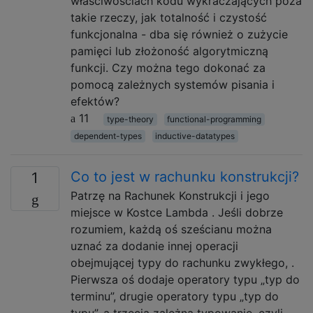
właściwościach kodu wykraczających poza
takie rzeczy, jak totalność i czystość
funkcjonalna - dba się również o zużycie
pamięci lub złożoność algorytmiczną
funkcji. Czy można tego dokonać za
pomocą zależnych systemów pisania i
efektów?
11
type-theory
functional-programming
dependent-types
inductive-datatypes
Co to jest w rachunku konstrukcji?
1
Patrzę na Rachunek Konstrukcji i jego
miejsce w Kostce Lambda . Jeśli dobrze
rozumiem, każdą oś sześcianu można
uznać za dodanie innej operacji
obejmującej typy do rachunku zwykłego, .
Pierwsza oś dodaje operatory typu „typ do
terminu”, drugie operatory typu „typ do
typu”, a trzecia zależna typowanie, czyli