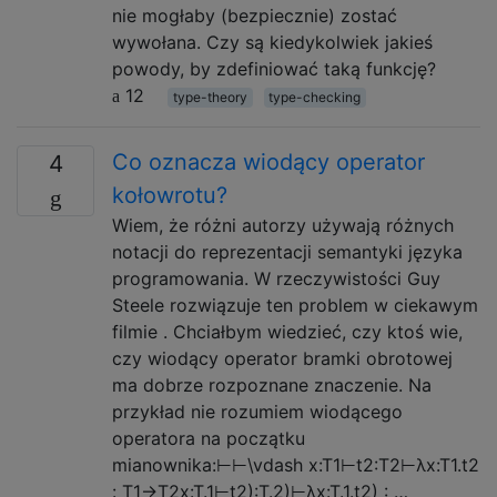
nie mogłaby (bezpiecznie) zostać
wywołana. Czy są kiedykolwiek jakieś
powody, by zdefiniować taką funkcję?
12
type-theory
type-checking
Co oznacza wiodący operator
4
kołowrotu?
Wiem, że różni autorzy używają różnych
notacji do reprezentacji semantyki języka
programowania. W rzeczywistości Guy
Steele rozwiązuje ten problem w ciekawym
filmie . Chciałbym wiedzieć, czy ktoś wie,
czy wiodący operator bramki obrotowej
ma dobrze rozpoznane znaczenie. Na
przykład nie rozumiem wiodącego
operatora na początku
mianownika:⊢⊢\vdash x:T1⊢t2:T2⊢λx:T1.t2
: T1→T2x:T.1⊢t2):T.2)⊢λx:T.1.t2) : …