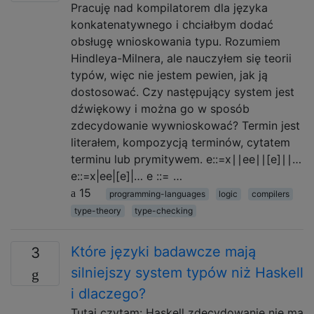
Pracuję nad kompilatorem dla języka
konkatenatywnego i chciałbym dodać
obsługę wnioskowania typu. Rozumiem
Hindleya-Milnera, ale nauczyłem się teorii
typów, więc nie jestem pewien, jak ją
dostosować. Czy następujący system jest
dźwiękowy i można go w sposób
zdecydowanie wywnioskować? Termin jest
literałem, kompozycją terminów, cytatem
terminu lub prymitywem. e::=x∣∣ee∣∣[e]∣∣…
e::=x|ee|[e]|… e ::= …
15
programming-languages
logic
compilers
type-theory
type-checking
Które języki badawcze mają
3
silniejszy system typów niż Haskell
i dlaczego?
Tutaj czytam: Haskell zdecydowanie nie ma