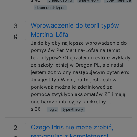
undecidability
type-theory
type-inference
dependent-types
Wprowadzenie do teorii typów
3
Martina-Löfa
Jakie byłoby najlepsze wprowadzenie do
pomysłów Per Martina-Löfsa na temat
teorii typów? Obejrzałem niektóre wykłady
ze szkoły letniej w Oregon PL, ale nadal
jestem zdziwiony następującym pytaniem:
Jaki jest typ Wiem, co to jest zestaw,
ponieważ można je zdefiniować za
pomocą zwykłych aksjomatów ZF i mają
one bardzo intuicyjny konkretny …
36
logic
type-theory
Czego Idris nie może zrobić,
2
rezygnując z kompletności