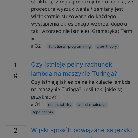
strukturą) z regułą redukcji (co oznacza, że
​​procedura wyszukiwania / zamiany jest
wielokrotnie stosowana do każdego
wystąpienia określonego wzorca, dopóki
taki wzorzec nie istnieje). Gramatyka: Term
= …
32
functional-programming
type-theory
Czy istnieje pełny rachunek
1
lambda na maszynie Turinga?
Czy istnieją jakieś pełne kalkulacje lambda
na maszynie Turinga? Jeśli tak, jakie są
przykłady?
31
computability
lambda-calculus
type-theory
W jaki sposób powiązane są języki
2