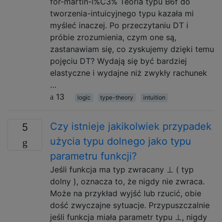
for-martin-l%C3% Teoria typu B6f do
tworzenia-intuicyjnego typu kazała mi
myśleć inaczej. Po przeczytaniu DT i
próbie zrozumienia, czym one są,
zastanawiam się, co zyskujemy dzięki temu
pojęciu DT? Wydają się być bardziej
elastyczne i wydajne niż zwykły rachunek
…
13
logic
type-theory
intuition
Czy istnieje jakikolwiek przypadek
5
użycia typu dolnego jako typu
parametru funkcji?
Jeśli funkcja ma typ zwracany ⊥ ( typ
dolny ), oznacza to, że nigdy nie zwraca.
Może na przykład wyjść lub rzucić, obie
dość zwyczajne sytuacje. Przypuszczalnie
jeśli funkcja miała parametr typu ⊥, nigdy