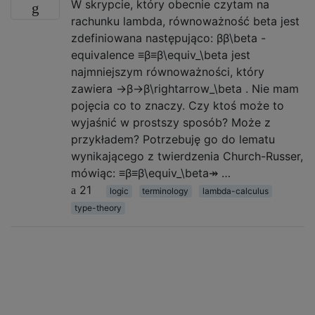
W skrypcie, który obecnie czytam na
rachunku lambda, równoważność beta jest
zdefiniowana następująco: ββ\beta -
equivalence ≡β≡β\equiv_\beta jest
najmniejszym równoważności, który
zawiera →β→β\rightarrow_\beta . Nie mam
pojęcia co to znaczy. Czy ktoś może to
wyjaśnić w prostszy sposób? Może z
przykładem? Potrzebuję go do lematu
wynikającego z twierdzenia Church-Russer,
mówiąc: ≡β≡β\equiv_\beta↠ …
21
logic
terminology
lambda-calculus
type-theory