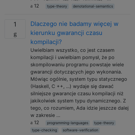
12
type-theory
denotational-semantics
Dlaczego nie badamy więcej w
1
kierunku gwarancji czasu
kompilacji?
Uwielbiam wszystko, co jest czasem
kompilacji i uwielbiam pomysł, że po
skompilowaniu programu powstaje wiele
gwarancji dotyczących jego wykonania.
Mówiąc ogólnie, system typu statycznego
(Haskell, C ++, ...) wydaje się dawać
silniejsze gwarancje czasu kompilacji niż
jakikolwiek system typu dynamicznego. Z
tego, co rozumiem, Ada idzie jeszcze dalej
w zakresie …
12
programming-languages
type-theory
type-checking
software-verification