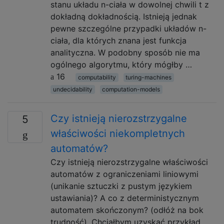
stanu układu n-ciała w dowolnej chwili t z
dokładną dokładnością. Istnieją jednak
pewne szczególne przypadki układów n-
ciała, dla których znana jest funkcja
analityczna. W podobny sposób nie ma
ogólnego algorytmu, który mógłby …
16
computability
turing-machines
undecidability
computation-models
Czy istnieją nierozstrzygalne
5
właściwości niekompletnych
automatów?
Czy istnieją nierozstrzygalne właściwości
automatów z ograniczeniami liniowymi
(unikanie sztuczki z pustym językiem
ustawiania)? A co z deterministycznym
automatem skończonym? (odłóż na bok
trudność). Chciałbym uzyskać przykład