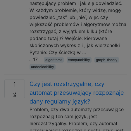
następujący problem i jak się dowiedzieć.
W każdym problemie, który widzę, mogę
powiedzieć „tak” lub „nie”, więc czy
większość problemów i algorytmów można
rozstrzygać, z wyjątkiem kilku (które
podano tutaj )? Wejście: kierowane i
skończonych wykres z i , jak wierzchołki
Pytanie: Czy ścieżką w …
17
algorithms
computability
graph-theory
undecidability
Czy jest rozstrzygalne, czy
1
automat przesuwający rozpoznaje
dany regularny język?
Problem, czy dwa automaty przesuwające
rozpoznają ten sam język, jest
nierozstrzygalny. Problem, czy automat
przesuwający rozpoznaje pusty język, jest