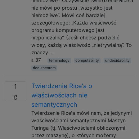
niemożliwe ! Oczywiście twierdzenie Rice'a
nie mówi po prostu „wszystko jest
niemożliwe”. Mówi coś bardziej
szczegółowego: „Każda właściwość
programu komputerowego jest
niepoliczalna”. (Jeśli chcesz podzielić
włosy, każdą właściwość „nietrywialną”. To
znaczy …
37
terminology
computability
undecidability
rice-theorem
Twierdzenie Rice'a o
1
właściwościach nie
semantycznych
Twierdzenie Rice'a mówi nam, że jedynymi
właściwościami semantycznymi Maszyn
Turinga (tj. Właściwościami obliczonymi
przez maszynę), o których możemy