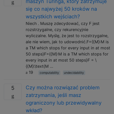
maszyn Turinga, który zatrzymuje
się co najwyżej 50 kroków na
wszystkich wejściach?
Niech . Muszę zdecydować, czy F jest
rozstrzygalne, czy rekurencyjnie
wyliczalne. Myślę, że jest to rozstrzygalne,
ale nie wiem, jak to udowodnić.F={⟨M⟩:M is
a TM which stops for every input in at most
50 steps}F={⟨M⟩:M is a TM which stops for
every input in at most 50 steps}F = \
{⟨M⟩:\text{M …
19
computability
undecidability
Czy można rozwiązać problem
5
zatrzymania, jeśli masz
ograniczony lub przewidywalny
wkład?