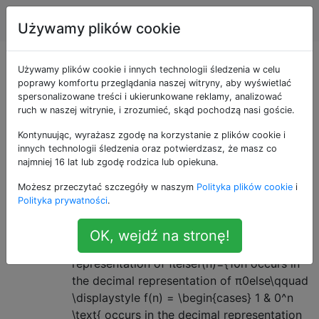
Informatyka
Tagi
Account
Używamy plików cookie
Pytania otagowane
Używamy plików cookie i innych technologii śledzenia w celu
poprawy komfortu przeglądania naszej witryny, aby wyświetlać
spersonalizowane treści i ukierunkowane reklamy, analizować
jako undecidability
ruch w naszej witrynie, i zrozumieć, skąd pochodzą nasi goście.
Kontynuując, wyrażasz zgodę na korzystanie z plików cookie i
Pytania dotyczące problemów, których nie może
innych technologii śledzenia oraz potwierdzasz, że masz co
rozwiązać żadna maszyna Turinga.
najmniej 16 lat lub zgodę rodzica lub opiekuna.
Jak można rozstrzygać, czy ma
3
Możesz przeczytać szczegóły w naszym
Polityka plików cookie
i
Polityka prywatności
.
pewną sekwencję cyfr?
Otrzymaliśmy następujące ćwiczenie.
OK, wejdź na stronę!
Pozwolić f(n)={100n occurs in the decimal
representation of πelsef(n)={10n occurs in
the decimal representation of π0else\qquad
\displaystyle f(n) = \begin{cases} 1 & 0^n
\text{ occurs in the decimal representation