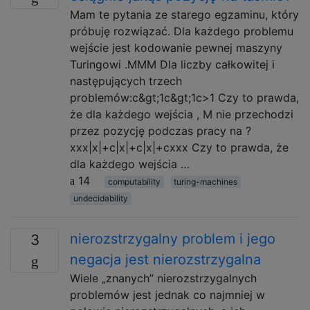
Mam te pytania ze starego egzaminu, który
próbuję rozwiązać. Dla każdego problemu
wejście jest kodowanie pewnej maszyny
Turingowi .MMM Dla liczby całkowitej i
następujących trzech
problemów:c&gt;1c&gt;1c>1 Czy to prawda,
że ​​dla każdego wejścia , M nie przechodzi
przez pozycję podczas pracy na ?
xxx|x|+c|x|+c|x|+cxxx Czy to prawda, że ​​
dla każdego wejścia …
14
computability
turing-machines
undecidability
nierozstrzygalny problem i jego
3
negacja jest nierozstrzygalna
Wiele „znanych” nierozstrzygalnych
problemów jest jednak co najmniej w