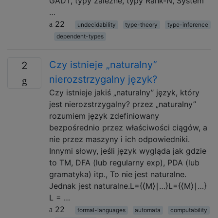
GADT, typy zależne, typy Rank-N, System
…
22
undecidability
type-theory
type-inference
dependent-types
Czy istnieje „naturalny”
2
nierozstrzygalny język?
Czy istnieje jakiś „naturalny” język, który
jest nierozstrzygalny? przez „naturalny”
rozumiem język zdefiniowany
bezpośrednio przez właściwości ciągów, a
nie przez maszyny i ich odpowiedniki.
Innymi słowy, jeśli język wygląda jak gdzie
to TM, DFA (lub regularny exp), PDA (lub
gramatyka) itp., To nie jest naturalne.
Jednak jest naturalne.L={⟨M⟩∣…}L={⟨M⟩∣…}
L = …
22
formal-languages
automata
computability