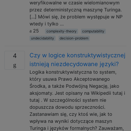
weryfikowalne w czasie wielomianowym
przez deterministyczną maszynę Turinga.
[...] Mówi się, że problem występuje w NP
wtedy i tylko …
25
complexity-theory
computability
undecidability
decision-problem
Czy w logice konstruktywistycznej
4
istnieją niezdecydowane języki?
Logika konstruktywistyczna to system,
który usuwa Prawo Akceptowanego
Środka, a także Podwójną Negację, jako
aksjomaty. Jest opisany na Wikipedii tutaj i
tutaj . W szczególności system nie
dopuszcza dowodu sprzeczności.
Zastanawiam się, czy ktoś wie, jak to
wpływa na wyniki dotyczące maszyn
Turinga i języków formalnych? Zauważam,