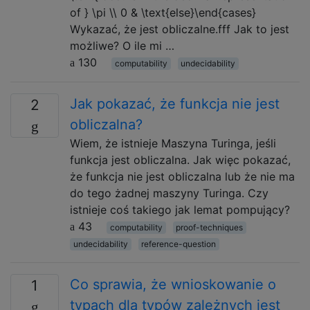
of } \pi \\ 0 & \text{else}\end{cases}
Wykazać, że jest obliczalne.fff Jak to jest
możliwe? O ile mi …
130
computability
undecidability
Jak pokazać, że funkcja nie jest
2
obliczalna?
Wiem, że istnieje Maszyna Turinga, jeśli
funkcja jest obliczalna. Jak więc pokazać,
że funkcja nie jest obliczalna lub że nie ma
do tego żadnej maszyny Turinga. Czy
istnieje coś takiego jak lemat pompujący?
43
computability
proof-techniques
undecidability
reference-question
Co sprawia, że ​​wnioskowanie o
1
typach dla typów zależnych jest