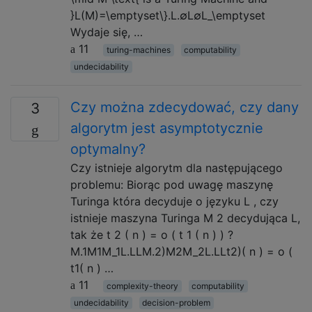
}L(M)=\emptyset\}.L.∅L∅L_\emptyset
Wydaje się, …
11
turing-machines
computability
undecidability
Czy można zdecydować, czy dany
3
algorytm jest asymptotycznie
optymalny?
Czy istnieje algorytm dla następującego
problemu: Biorąc pod uwagę maszynę
Turinga która decyduje o języku L , czy
istnieje maszyna Turinga M 2 decydująca L,
tak że t 2 ( n ) = o ( t 1 ( n ) ) ?
M.1M1M_1L.LLM.2)M2M_2L.LLt2)( n ) = o (
t1( n ) …
11
complexity-theory
computability
undecidability
decision-problem