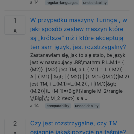
14
regular-languages
undecidability
W przypadku maszyny Turinga , w
1
jaki sposób zestaw maszyn które
są „krótsze” niż i które akceptują
ten sam język, jest rozstrzygalny?
Zastanawiam się, jak to się stało, że język
jest w następujący .RR\mathrm R L.M.1= {
⟨M2)⟩∣∣M.2) jest TM, a L ( M1) = L ( M2)) ,
A | ⟨ M1⟩ | &gt; | ⟨ M2)⟩ | }L.M.1={⟨M.2)⟩|M.2)
jest TM, i L.(M.1)=L.(M.2)), i |⟨M.1⟩|&gt;|
⟨M.2)⟩|}L_{M_1}=\Bigl\{\langle M_2\rangle
\;\Big|\;\; M_2 \text{ is a …
14
computability
undecidability
Czy jest rozstrzygalne, czy TM
2
osiągnie jakąś pozycję na taśmie?