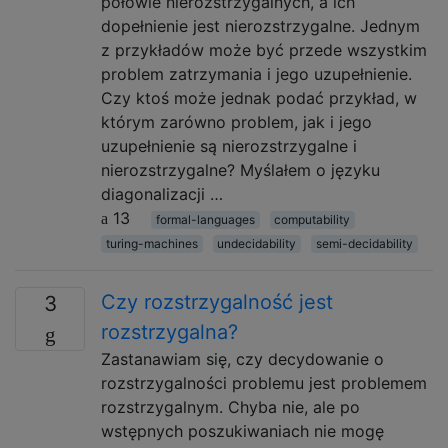
połowie nierozstrzygalnych, a ich
dopełnienie jest nierozstrzygalne. Jednym
z przykładów może być przede wszystkim
problem zatrzymania i jego uzupełnienie.
Czy ktoś może jednak podać przykład, w
którym zarówno problem, jak i jego
uzupełnienie są nierozstrzygalne i
nierozstrzygalne? Myślałem o języku
diagonalizacji …
13
formal-languages
computability
turing-machines
undecidability
semi-decidability
Czy rozstrzygalność jest
3
rozstrzygalna?
Zastanawiam się, czy decydowanie o
rozstrzygalności problemu jest problemem
rozstrzygalnym. Chyba nie, ale po
wstępnych poszukiwaniach nie mogę