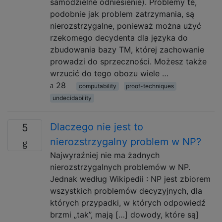
samodzielne odniesienie). Problemy te,
podobnie jak problem zatrzymania, są
nierozstrzygalne, ponieważ można użyć
rzekomego decydenta dla języka do
zbudowania bazy TM, której zachowanie
prowadzi do sprzeczności. Możesz także
wrzucić do tego obozu wiele …
28
computability
proof-techniques
undecidability
Dlaczego nie jest to
5
nierozstrzygalny problem w NP?
Najwyraźniej nie ma żadnych
nierozstrzygalnych problemów w NP.
Jednak według Wikipedii : NP jest zbiorem
wszystkich problemów decyzyjnych, dla
których przypadki, w których odpowiedź
brzmi „tak”, mają […] dowody, które są]