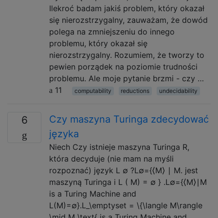
Ilekroć badam jakiś problem, który okazał
się nierozstrzygalny, zauważam, że dowód
polega na zmniejszeniu do innego
problemu, który okazał się
nierozstrzygalny. Rozumiem, że tworzy to
pewien porządek na poziomie trudności
problemu. Ale moje pytanie brzmi - czy …
11
computability
reductions
undecidability
Czy maszyna Turinga zdecydować
6
języka
Niech Czy istnieje maszyna Turinga R,
która decyduje (nie mam na myśli
rozpoznać) język L ∅ ?L∅={⟨M⟩ ∣ M. jest
maszyną Turinga i L ( M) = ∅ } .L∅={⟨M⟩∣M
is a Turing Machine and
L(M)=∅}.L_\emptyset = \{\langle M\rangle
\mid M \text{ is a Turing Machine and