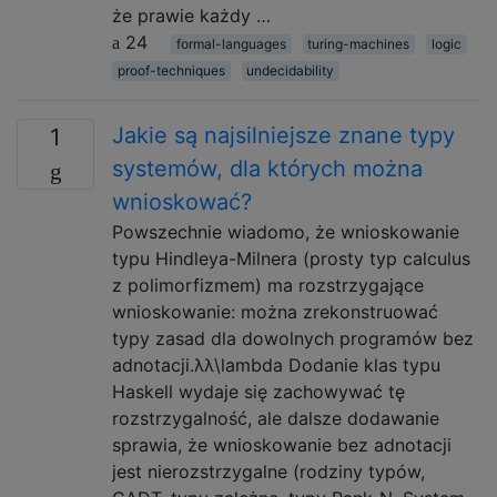
że prawie każdy …
24
formal-languages
turing-machines
logic
proof-techniques
undecidability
Jakie są najsilniejsze znane typy
1
systemów, dla których można
wnioskować?
Powszechnie wiadomo, że wnioskowanie
typu Hindleya-Milnera (prosty typ calculus
z polimorfizmem) ma rozstrzygające
wnioskowanie: można zrekonstruować
typy zasad dla dowolnych programów bez
adnotacji.λλ\lambda Dodanie klas typu
Haskell wydaje się zachowywać tę
rozstrzygalność, ale dalsze dodawanie
sprawia, że ​​wnioskowanie bez adnotacji
jest nierozstrzygalne (rodziny typów,