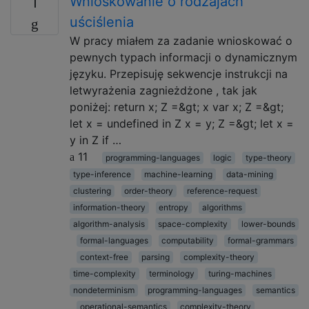
Wnioskowanie o rodzajach
1
uściślenia
W pracy miałem za zadanie wnioskować o
pewnych typach informacji o dynamicznym
języku. Przepisuję sekwencje instrukcji na
letwyrażenia zagnieżdżone , tak jak
poniżej: return x; Z =&gt; x var x; Z =&gt;
let x = undefined in Z x = y; Z =&gt; let x =
y in Z if …
11
programming-languages
logic
type-theory
type-inference
machine-learning
data-mining
clustering
order-theory
reference-request
information-theory
entropy
algorithms
algorithm-analysis
space-complexity
lower-bounds
formal-languages
computability
formal-grammars
context-free
parsing
complexity-theory
time-complexity
terminology
turing-machines
nondeterminism
programming-languages
semantics
operational-semantics
complexity-theory