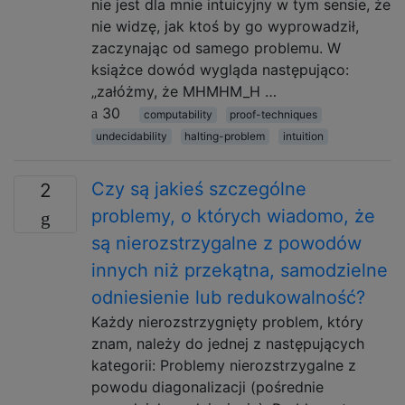
nie jest dla mnie intuicyjny w tym sensie, że
nie widzę, jak ktoś by go wyprowadził,
zaczynając od samego problemu. W
książce dowód wygląda następująco:
„załóżmy, że MHMHM_H …
30
computability
proof-techniques
undecidability
halting-problem
intuition
Czy są jakieś szczególne
2
problemy, o których wiadomo, że
są nierozstrzygalne z powodów
innych niż przekątna, samodzielne
odniesienie lub redukowalność?
Każdy nierozstrzygnięty problem, który
znam, należy do jednej z następujących
kategorii: Problemy nierozstrzygalne z
powodu diagonalizacji (pośrednie