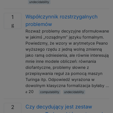
undecidability
Współczynnik rozstrzygalnych
1
problemów
Rozważ problemy decyzyjne sformułowane
w jakimś „rozsądnym” języku formalnym.
Powiedzmy, że wzory w arytmetyce Peano
wyższego rzędu z jedną wolną zmienną
jako ramą odniesienia, ale równie interesują
mnie inne modele obliczeń: równania
diofantyczne, problemy słowne z
przepisywania reguł za pomocą maszyn
Turinga itp. Odpowiedź wyrażona w
dowolnym klasyczna formalizacja byłaby …
20
computability
undecidability
Czy decydujący jest zestaw
2