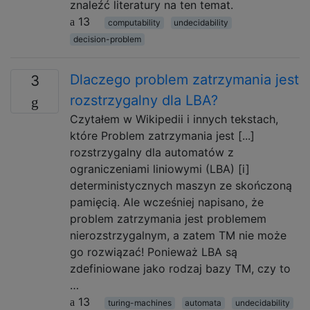
znaleźć literatury na ten temat.
13
computability
undecidability
decision-problem
Dlaczego problem zatrzymania jest
3
rozstrzygalny dla LBA?
Czytałem w Wikipedii i innych tekstach,
które Problem zatrzymania jest [...]
rozstrzygalny dla automatów z
ograniczeniami liniowymi (LBA) [i]
deterministycznych maszyn ze skończoną
pamięcią. Ale wcześniej napisano, że
problem zatrzymania jest problemem
nierozstrzygalnym, a zatem TM nie może
go rozwiązać! Ponieważ LBA są
zdefiniowane jako rodzaj bazy TM, czy to
…
13
turing-machines
automata
undecidability