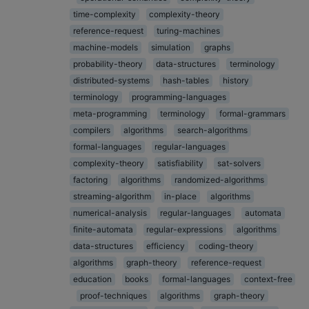
time-complexity
complexity-theory
reference-request
turing-machines
machine-models
simulation
graphs
probability-theory
data-structures
terminology
distributed-systems
hash-tables
history
terminology
programming-languages
meta-programming
terminology
formal-grammars
compilers
algorithms
search-algorithms
formal-languages
regular-languages
complexity-theory
satisfiability
sat-solvers
factoring
algorithms
randomized-algorithms
streaming-algorithm
in-place
algorithms
numerical-analysis
regular-languages
automata
finite-automata
regular-expressions
algorithms
data-structures
efficiency
coding-theory
algorithms
graph-theory
reference-request
education
books
formal-languages
context-free
proof-techniques
algorithms
graph-theory