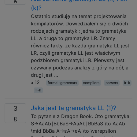
(k)?
Ostatnio studiuję na temat projektowania
kompilatorów. Dowiedziałem się o dwóch
rodzajach gramatyki: jedna to gramatyka
LL, a druga to gramatyka LR. Znamy
również fakty, że każda gramatyka LL jest
LR, czyli gramatyka LL jest właściwym
podzbiorem gramatyki LR. Pierwszy jest
używany podczas analizy z góry na dół, a
drugi jest …
12
formal-grammars
compilers
parsers
lr-k
ll-k
Jaka jest ta gramatyka LL (1)?
3
To pytanie z Dragon Book. Oto gramatyka:
S→AaAb∣BbBaS→AaAb∣BbBaS \to AaAb
\mid BbBa A→εA→εA \to \varepsilon