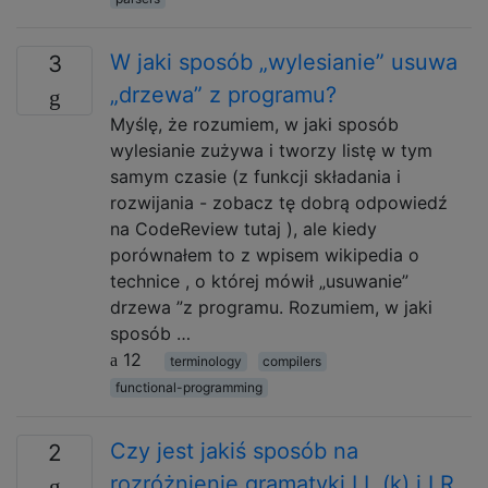
W jaki sposób „wylesianie” usuwa
3
„drzewa” z programu?
Myślę, że rozumiem, w jaki sposób
wylesianie zużywa i tworzy listę w tym
samym czasie (z funkcji składania i
rozwijania - zobacz tę dobrą odpowiedź
na CodeReview tutaj ), ale kiedy
porównałem to z wpisem wikipedia o
technice , o której mówił „usuwanie”
drzewa ”z programu. Rozumiem, w jaki
sposób …
12
terminology
compilers
functional-programming
Czy jest jakiś sposób na
2
rozróżnienie gramatyki LL (k) i LR