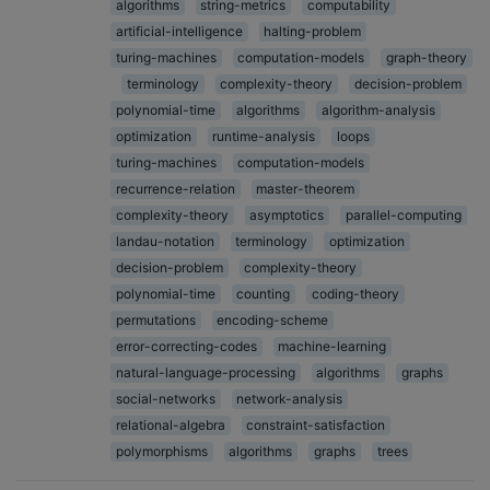
algorithms
string-metrics
computability
artificial-intelligence
halting-problem
turing-machines
computation-models
graph-theory
terminology
complexity-theory
decision-problem
polynomial-time
algorithms
algorithm-analysis
optimization
runtime-analysis
loops
turing-machines
computation-models
recurrence-relation
master-theorem
complexity-theory
asymptotics
parallel-computing
landau-notation
terminology
optimization
decision-problem
complexity-theory
polynomial-time
counting
coding-theory
permutations
encoding-scheme
error-correcting-codes
machine-learning
natural-language-processing
algorithms
graphs
social-networks
network-analysis
relational-algebra
constraint-satisfaction
polymorphisms
algorithms
graphs
trees