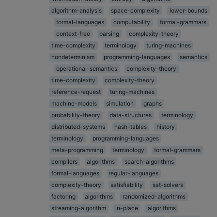
algorithm-analysis
space-complexity
lower-bounds
formal-languages
computability
formal-grammars
context-free
parsing
complexity-theory
time-complexity
terminology
turing-machines
nondeterminism
programming-languages
semantics
operational-semantics
complexity-theory
time-complexity
complexity-theory
reference-request
turing-machines
machine-models
simulation
graphs
probability-theory
data-structures
terminology
distributed-systems
hash-tables
history
terminology
programming-languages
meta-programming
terminology
formal-grammars
compilers
algorithms
search-algorithms
formal-languages
regular-languages
complexity-theory
satisfiability
sat-solvers
factoring
algorithms
randomized-algorithms
streaming-algorithm
in-place
algorithms