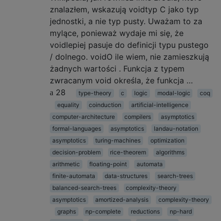
znalazłem, wskazują voidtyp C jako typ
jednostki, a nie typ pusty. Uważam to za
mylące, ponieważ wydaje mi się, że
voidlepiej pasuje do definicji typu pustego
/ dolnego. voidO ile wiem, nie zamieszkują
żadnych wartości . Funkcja z typem
zwracanym void określa, że ​​funkcja …
28
type-theory
c
logic
modal-logic
coq
equality
coinduction
artificial-intelligence
computer-architecture
compilers
asymptotics
formal-languages
asymptotics
landau-notation
asymptotics
turing-machines
optimization
decision-problem
rice-theorem
algorithms
arithmetic
floating-point
automata
finite-automata
data-structures
search-trees
balanced-search-trees
complexity-theory
asymptotics
amortized-analysis
complexity-theory
graphs
np-complete
reductions
np-hard