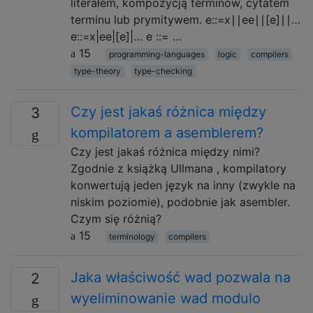
literałem, kompozycją terminów, cytatem
terminu lub prymitywem. e::=x∣∣ee∣∣[e]∣∣…
e::=x|ee|[e]|… e ::= …
15
programming-languages
logic
compilers
type-theory
type-checking
Czy jest jakaś różnica między
3
kompilatorem a asemblerem?
Czy jest jakaś różnica między nimi?
Zgodnie z książką Ullmana , kompilatory
konwertują jeden język na inny (zwykle na
niskim poziomie), podobnie jak asembler.
Czym się różnią?
15
terminology
compilers
Jaka właściwość wad pozwala na
2
wyeliminowanie wad modulo