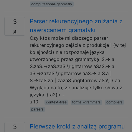
computational-geometry
Parser rekurencyjnego zniżania z
3
nawracaniem gramatyki
Czy ktoś może mi dlaczego parser
rekurencyjnego zejścia z produkcje i (w tej
kolejności) nie rozpoznaje języka
utworzonego przez gramatykę .S.→ a
S.zaS.→zaS.zaS \rightarrow aSaS.→ a
aS.→zazaS \rightarrow aaS.→ a S.a |
S.→zaS.za | zazaS \rightarrow aSa\ |\ aa
Wygląda na to, że analizuje tylko słowa z
języka .{ a2)n …
10
context-free
formal-grammars
compilers
parsers
Pierwsze kroki z analizą programu
3