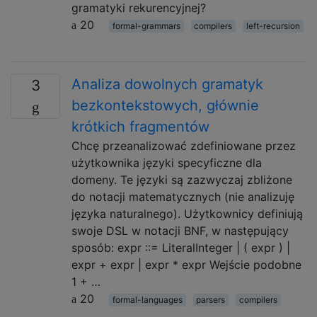
gramatyki rekurencyjnej?
20
formal-grammars
compilers
left-recursion
Analiza dowolnych gramatyk
3
bezkontekstowych, głównie
krótkich fragmentów
Chcę przeanalizować zdefiniowane przez
użytkownika języki specyficzne dla
domeny. Te języki są zazwyczaj zbliżone
do notacji matematycznych (nie analizuję
języka naturalnego). Użytkownicy definiują
swoje DSL w notacji BNF, w następujący
sposób: expr ::= LiteralInteger | ( expr ) |
expr + expr | expr * expr Wejście podobne
1 + …
20
formal-languages
parsers
compilers