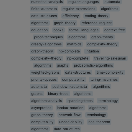
numerical-analysis
regular-languages
automata
finite-automata
regular-expressions
algorithms
data-structures
efficiency
coding-theory
algorithms
graph-theory
reference-request
education
books
formal-languages
context-free
proof-techniques
algorithms
graph-theory
greedy-algorithms
matroids
complexity-theory
graph-theory
np-complete
intuition
complexity-theory
np-complete
traveling-salesman
algorithms
graphs
probabilistic-algorithms
weighted-graphs
data-structures
time-complexity
priority-queues
computability
turing-machines
automata
pushdown-automata
algorithms
graphs
binary-trees
algorithms
algorithm-analysis
spanning-trees
terminology
asymptotics
landau-notation
algorithms
graph-theory
network-flow
terminology
computability
undecidability
rice-theorem
algorithms
data-structures