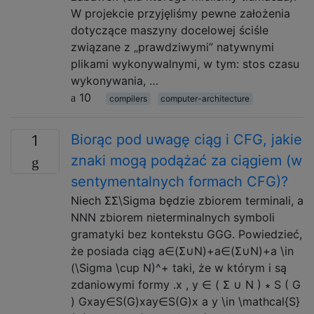
W projekcie przyjęliśmy pewne założenia
dotyczące maszyny docelowej ściśle
związane z „prawdziwymi” natywnymi
plikami wykonywalnymi, w tym: stos czasu
wykonywania, …
10
compilers
computer-architecture
Biorąc pod uwagę ciąg i CFG, jakie
1
znaki mogą podążać za ciągiem (w
sentymentalnych formach CFG)?
Niech ΣΣ\Sigma będzie zbiorem terminali, a
NNN zbiorem nieterminalnych symboli
gramatyki bez kontekstu GGG. Powiedzieć,
że posiada ciąg a∈(Σ∪N)+a∈(Σ∪N)+a \in
(\Sigma \cup N)^+ taki, że w którym i są
zdaniowymi formy .x , y ∈ ( Σ ∪ N ) ∗ S ( G
) Gxay∈S(G)xay∈S(G)x a y \in \mathcal{S}