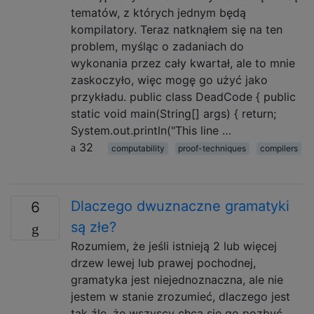
tematów, z których jednym będą
kompilatory. Teraz natknąłem się na ten
problem, myśląc o zadaniach do
wykonania przez cały kwartał, ale to mnie
zaskoczyło, więc mogę go użyć jako
przykładu. public class DeadCode { public
static void main(String[] args) { return;
System.out.println("This line …
32
computability
proof-techniques
compilers
Dlaczego dwuznaczne gramatyki
6
są złe?
Rozumiem, że jeśli istnieją 2 lub więcej
drzew lewej lub prawej pochodnej,
gramatyka jest niejednoznaczna, ale nie
jestem w stanie zrozumieć, dlaczego jest
tak źle, że wszyscy chcą się go pozbyć.