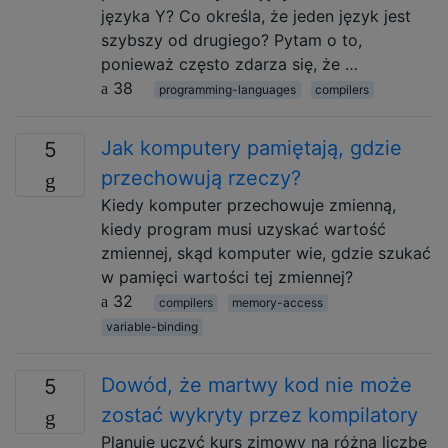
języka Y? Co określa, że ​​jeden język jest
szybszy od drugiego? Pytam o to,
ponieważ często zdarza się, że …
38
programming-languages
compilers
Jak komputery pamiętają, gdzie
5
przechowują rzeczy?
Kiedy komputer przechowuje zmienną,
kiedy program musi uzyskać wartość
zmiennej, skąd komputer wie, gdzie szukać
w pamięci wartości tej zmiennej?
32
compilers
memory-access
variable-binding
Dowód, że martwy kod nie może
5
zostać wykryty przez kompilatory
Planuję uczyć kurs zimowy na różną liczbę