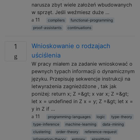
narusza zbyt wiele założeń wbudowanych
w sprzęt. Jeśli weźmiesz duże …
11
compilers
functional-programming
proof-assistants
continuations
Wnioskowanie o rodzajach
1
uściślenia
W pracy miałem za zadanie wnioskować o
pewnych typach informacji o dynamicznym
języku. Przepisuję sekwencje instrukcji na
letwyrażenia zagnieżdżone , tak jak
poniżej: return x; Z =&gt; x var x; Z =&gt;
let x = undefined in Z x = y; Z =&gt; let x =
y in Z if …
11
programming-languages
logic
type-theory
type-inference
machine-learning
data-mining
clustering
order-theory
reference-request
information-theory
entropy
algorithms