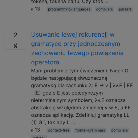
tokena, tokena bajtu. Czy ktoś …
13
programming-languages
compilers
parsers
Usuwanie lewej rekurencji w
2
gramatyce przy jednoczesnym
zachowaniu lewego powiązania
operatora
Mam problem z tym ćwiczeniem: Niech G
będzie następującą dwuznaczną
gramatyką dla rachunku λ: E → v | λv.E | EE
| (E) gdzie E jest pojedynczym
nieterminalnym symbolem, λv.E oznacza
abstrakcję względem zmiennej v w E, a EE
oznacza aplikację. Zdefiniuj gramatykę LL
(1) G ′, tak aby L …
13
context-free
formal-grammars
compilers
parsers