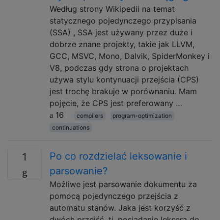
Według strony Wikipedii na temat
statycznego pojedynczego przypisania
(SSA) , SSA jest używany przez duże i
dobrze znane projekty, takie jak LLVM,
GCC, MSVC, Mono, Dalvik, SpiderMonkey i
V8, podczas gdy strona o projektach
używa stylu kontynuacji przejścia (CPS)
jest trochę brakuje w porównaniu. Mam
pojęcie, że CPS jest preferowany …
16
compilers
program-optimization
continuations
Po co rozdzielać leksowanie i
1
parsowanie?
Możliwe jest parsowanie dokumentu za
pomocą pojedynczego przejścia z
automatu stanów. Jaka jest korzyść z
dwóch przejść, tj. posiadanie leksera do