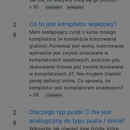
30
compilers
ambiguity
Co to jest kompilator wsadowy?
2
Mam następujący cytat z kursu mojego
kompilatora (w kontekście kolorowania
grafów): Ponieważ jest wolny, kolorowanie
wykresów jest zwykle stosowane w
kompilatorach wsadowych, podczas gdy
skanowanie liniowe jest zwykle stosowane
w kompilatorach JIT. Nie mogłem znaleźć
jasnej definicji online. Co sprawia, że ​​
kompilator jest kompilatorem wsadowym?
28
compilers
Dlaczego typ pustki C nie jest
2
analogiczny do typu pusta / dolna?
Wikipedia, jak również inne źródła, które