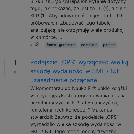
B→εB→εB \to \varepsilon Pytanie dotyczy
tego, jak pokazać, że jest to LL (1), ale nie
SLR (1). Aby udowodnić, że jest to LL (1),
próbowałem zbudować jego tabelę
analizującą, ale otrzymuję wiele produkcji
w komórce, …
12
formal-grammars
compilers
parsers
Podejście „CPS” wyrządziło wielką
1
szkodę wydajności w SML / NJ;
uzasadnienie pożądane
W komentarzu do Nauka F #: Jakie książki
w innych językach programowania można
przetłumaczyć na F #, aby nauczyć się
funkcjonalnych koncepcji? Makarius
stwierdził: Zauważ, że podejście „CPS”
wyrządziło wielką szkodę wydajności w
SML / NJ. Jego model oceny fizycznej