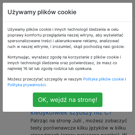
Informatyka
Tagi
Account
Używamy plików cookie
Pytania otagowane
Używamy plików cookie i innych technologii śledzenia w celu
poprawy komfortu przeglądania naszej witryny, aby wyświetlać
spersonalizowane treści i ukierunkowane reklamy, analizować
jako compilers
ruch w naszej witrynie, i zrozumieć, skąd pochodzą nasi goście.
Kontynuując, wyrażasz zgodę na korzystanie z plików cookie i
Pytania dotyczące programów, które czytają kod w
innych technologii śledzenia oraz potwierdzasz, że masz co
jednym języku (język źródłowy) i tłumaczą go na
najmniej 16 lat lub zgodę rodzica lub opiekuna.
równoważny program w innym języku (język
Możesz przeczytać szczegóły w naszym
Polityka plików cookie
i
docelowy).
Polityka prywatności
.
Jak język, którego kompilator
10
OK, wejdź na stronę!
napisany jest w C, może być
kiedykolwiek szybszy niż C?
Patrząc na stronę Julii , możesz zobaczyć
testy porównawcze kilku języków w kilku
algorytmach (czasy pokazane poniżej). W