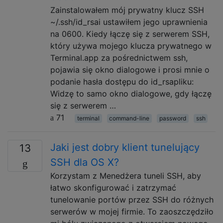
Zainstalowałem mój prywatny klucz SSH
~/.ssh/id_rsai ustawiłem jego uprawnienia
na 0600. Kiedy łączę się z serwerem SSH,
który używa mojego klucza prywatnego w
Terminal.app za pośrednictwem ssh,
pojawia się okno dialogowe i prosi mnie o
podanie hasła dostępu do id_rsapliku:
Widzę to samo okno dialogowe, gdy łączę
się z serwerem …
71
terminal
command-line
password
ssh
Jaki jest dobry klient tunelujący
13
SSH dla OS X?
Korzystam z Menedżera tuneli SSH, aby
łatwo skonfigurować i zatrzymać
tunelowanie portów przez SSH do różnych
serwerów w mojej firmie. To zaoszczędziło