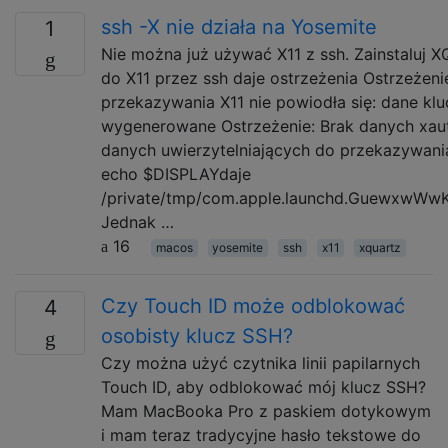
ssh -X nie działa na Yosemite
1
Nie można już używać X11 z ssh. Zainstaluj X
do X11 przez ssh daje ostrzeżenia Ostrzeżeni
przekazywania X11 nie powiodła się: dane klu
wygenerowane Ostrzeżenie: Brak danych xaut
danych uwierzytelniających do przekazywani
echo $DISPLAYdaje
/private/tmp/com.apple.launchd.GuewxwWwK
Jednak …
16
macos
yosemite
ssh
x11
xquartz
Czy Touch ID może odblokować
4
osobisty klucz SSH?
Czy można użyć czytnika linii papilarnych
Touch ID, aby odblokować mój klucz SSH?
Mam MacBooka Pro z paskiem dotykowym
i mam teraz tradycyjne hasło tekstowe do