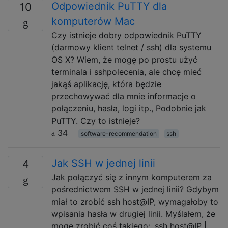
Odpowiednik PuTTY dla
10
komputerów Mac
Czy istnieje dobry odpowiednik PuTTY
(darmowy klient telnet / ssh) dla systemu
OS X? Wiem, że mogę po prostu użyć
terminala i sshpolecenia, ale chcę mieć
jakąś aplikację, która będzie
przechowywać dla mnie informacje o
połączeniu, hasła, logi itp., Podobnie jak
PuTTY. Czy to istnieje?
34
software-recommendation
ssh
Jak SSH w jednej linii
4
Jak połączyć się z innym komputerem za
pośrednictwem SSH w jednej linii? Gdybym
miał to zrobić ssh host@IP, wymagałoby to
wpisania hasła w drugiej linii. Myślałem, że
mogę zrobić coś takiego:, ssh host@IP |