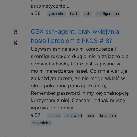
automatycznie …
38
yosemite
bash
ssh
configuration
OSX ssh-agent: brak wklejania
6
hasła i problem z PKCS # 8?
Używam ssh na swoim komputerze i
skonfigurowałem długie, nie przyjazne dla
człowieka hasło, które jest zapisane w
moim menedżerze haseł. Co mnie wariuje
za każdym razem, że nie mogę wkleić w
okno pokazane poniżej. Znam tę
Remember password in my keychainopcję i
korzystam z niej. Czasami jednak muszę
wprowadzić nowy. …
37
macos
password
ssh
keychain
mavericks