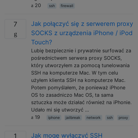
20
ssh
firewall
Jak połączyć się z serwerem proxy
7
SOCKS z urządzenia iPhone / iPod
Touch?
Lubię bezpiecznie i prywatnie surfować za
pośrednictwem serwera proxy SOCKS,
który utworzyłem za pomocą tunelowania
SSH na komputerze Mac. W tym celu
użyłem klienta SSH na komputerze Mac.
Potem pomyślałem, że ponieważ iPhone
OS to zasadniczo Mac OS, ta sama
sztuczka może działać również na iPhonie.
Udało mi się utworzyć …
19
iphone
jailbreak
network
ssh
proxy
Jak mogę wyłączyć SSH
1