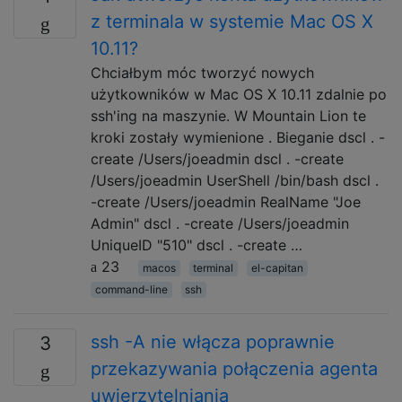
z terminala w systemie Mac OS X
10.11?
Chciałbym móc tworzyć nowych
użytkowników w Mac OS X 10.11 zdalnie po
ssh'ing na maszynie. W Mountain Lion te
kroki zostały wymienione . Bieganie dscl . -
create /Users/joeadmin dscl . -create
/Users/joeadmin UserShell /bin/bash dscl .
-create /Users/joeadmin RealName "Joe
Admin" dscl . -create /Users/joeadmin
UniqueID "510" dscl . -create …
23
macos
terminal
el-capitan
command-line
ssh
ssh -A nie włącza poprawnie
3
przekazywania połączenia agenta
uwierzytelniania