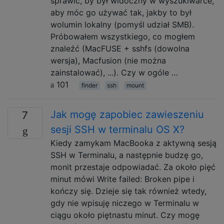
sprawić, by był widoczny w wyszukiwarce,
aby móc go używać tak, jakby to był
wolumin lokalny (pomyśl udział SMB).
Próbowałem wszystkiego, co mogłem
znaleźć (MacFUSE + sshfs (dowolna
wersja), Macfusion (nie można
zainstalować), ...). Czy w ogóle …
101
finder
ssh
mount
Jak mogę zapobiec zawieszeniu
7
sesji SSH w terminalu OS X?
Kiedy zamykam MacBooka z aktywną sesją
SSH w Terminalu, a następnie budzę go,
monit przestaje odpowiadać. Za około pięć
minut mówi Write failed: Broken pipe i
kończy się. Dzieje się tak również wtedy,
gdy nie wpisuję niczego w Terminalu w
ciągu około piętnastu minut. Czy mogę