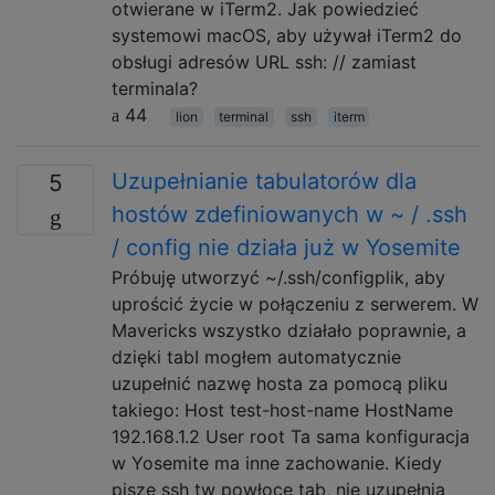
otwierane w iTerm2. Jak powiedzieć
systemowi macOS, aby używał iTerm2 do
obsługi adresów URL ssh: // zamiast
terminala?
44
lion
terminal
ssh
iterm
Uzupełnianie tabulatorów dla
5
hostów zdefiniowanych w ~ / .ssh
/ config nie działa już w Yosemite
Próbuję utworzyć ~/.ssh/configplik, aby
uprościć życie w połączeniu z serwerem. W
Mavericks wszystko działało poprawnie, a
dzięki tabI mogłem automatycznie
uzupełnić nazwę hosta za pomocą pliku
takiego: Host test-host-name HostName
192.168.1.2 User root Ta sama konfiguracja
w Yosemite ma inne zachowanie. Kiedy
piszę ssh tw powłoce tab, nie uzupełnia