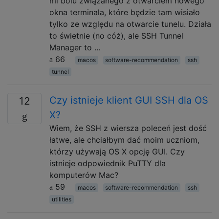
mi bólu związanego z otwarciem nowego
okna terminala, które będzie tam wisiało
tylko ze względu na otwarcie tunelu. Działa
to świetnie (no cóż), ale SSH Tunnel
Manager to …
66
macos
software-recommendation
ssh
tunnel
Czy istnieje klient GUI SSH dla OS
12
X?
Wiem, że SSH z wiersza poleceń jest dość
łatwe, ale chciałbym dać moim uczniom,
którzy używają OS X opcję GUI. Czy
istnieje odpowiednik PuTTY dla
komputerów Mac?
59
macos
software-recommendation
ssh
utilities