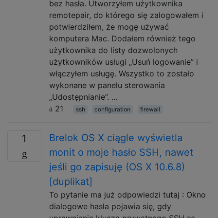
bez hasła. Utworzyłem użytkownika
remotepair, do którego się zalogowałem i
potwierdziłem, że mogę używać
komputera Mac. Dodałem również tego
użytkownika do listy dozwolonych
użytkowników usługi „Usuń logowanie” i
włączyłem usługę. Wszystko to zostało
wykonane w panelu sterowania
„Udostępnianie”. …
21
ssh
configuration
firewall
Brelok OS X ciągle wyświetla
1
monit o moje hasło SSH, nawet
jeśli go zapisuję (OS X 10.6.8)
[duplikat]
To pytanie ma już odpowiedzi tutaj : Okno
dialogowe hasła pojawia się, gdy
uprawnienia klucza prywatnego SSH są