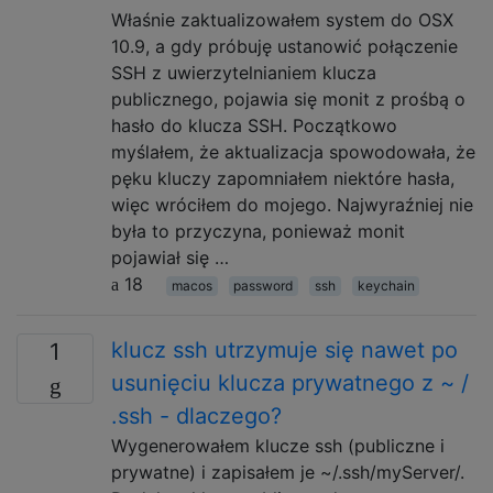
Właśnie zaktualizowałem system do OSX
10.9, a gdy próbuję ustanowić połączenie
SSH z uwierzytelnianiem klucza
publicznego, pojawia się monit z prośbą o
hasło do klucza SSH. Początkowo
myślałem, że aktualizacja spowodowała, że
​​pęku kluczy zapomniałem niektóre hasła,
więc wróciłem do mojego. Najwyraźniej nie
była to przyczyna, ponieważ monit
pojawiał się …
18
macos
password
ssh
keychain
klucz ssh utrzymuje się nawet po
1
usunięciu klucza prywatnego z ~ /
.ssh - dlaczego?
Wygenerowałem klucze ssh (publiczne i
prywatne) i zapisałem je ~/.ssh/myServer/.