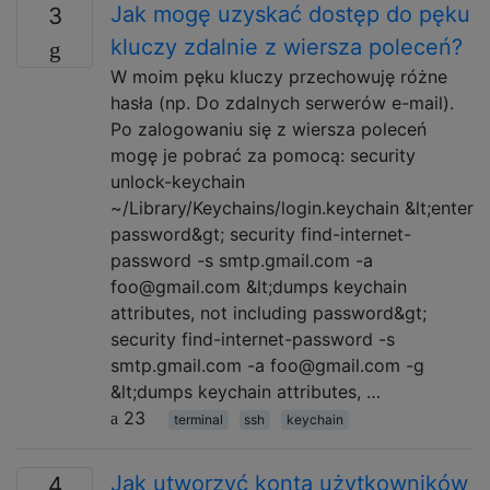
Jak mogę uzyskać dostęp do pęku
3
kluczy zdalnie z wiersza poleceń?
W moim pęku kluczy przechowuję różne
hasła (np. Do zdalnych serwerów e-mail).
Po zalogowaniu się z wiersza poleceń
mogę je pobrać za pomocą: security
unlock-keychain
~/Library/Keychains/login.keychain &lt;enter
password&gt; security find-internet-
password -s smtp.gmail.com -a
foo@gmail.com &lt;dumps keychain
attributes, not including password&gt;
security find-internet-password -s
smtp.gmail.com -a foo@gmail.com -g
&lt;dumps keychain attributes, …
23
terminal
ssh
keychain
Jak utworzyć konta użytkowników
4