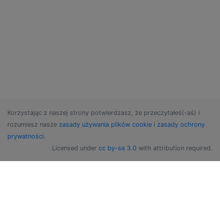
Korzystając z naszej strony potwierdzasz, że przeczytałeś(-aś) i
rozumiesz nasze
zasady używania plików cookie
i
zasady ochrony
prywatności
.
Licensed under
cc by-sa 3.0
with attribution required.