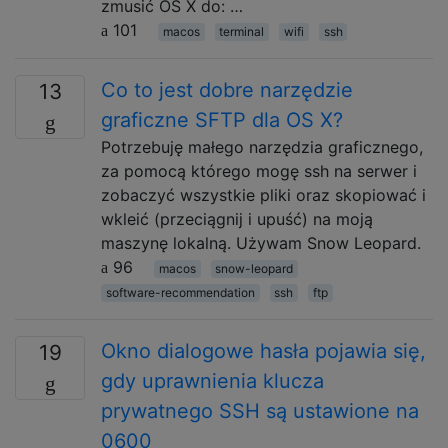
zmusić OS X do: …
101
macos
terminal
wifi
ssh
Co to jest dobre narzędzie
13
graficzne SFTP dla OS X?
Potrzebuję małego narzędzia graficznego,
za pomocą którego mogę ssh na serwer i
zobaczyć wszystkie pliki oraz skopiować i
wkleić (przeciągnij i upuść) na moją
maszynę lokalną. Używam Snow Leopard.
96
macos
snow-leopard
software-recommendation
ssh
ftp
Okno dialogowe hasła pojawia się,
19
gdy uprawnienia klucza
prywatnego SSH są ustawione na
0600