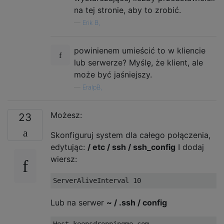
na tej stronie, aby to zrobić.
—
Erik B,
powinienem umieścić to w kliencie
lub serwerze? Myślę, że klient, ale
może być jaśniejszy.
—
EralpB,
Możesz:
23
Skonfiguruj system dla całego połączenia,
edytując:
/ etc / ssh / ssh_config
I dodaj
wiersz:
ServerAliveInterval
10
Lub na serwer
~ / .ssh / config
Host
 keepsdroppingme
.
com
