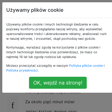
Apple
Tagi
Account
Używamy plików cookie
Jak mogę zapobiec
Używamy plików cookie i innych technologii śledzenia w celu
poprawy komfortu przeglądania naszej witryny, aby wyświetlać
spersonalizowane treści i ukierunkowane reklamy, analizować ruch
zawieszeniu sesji
w naszej witrynie, i zrozumieć, skąd pochodzą nasi goście.
SSH w terminalu OS
Kontynuując, wyrażasz zgodę na korzystanie z plików cookie i
innych technologii śledzenia oraz potwierdzasz, że masz co
najmniej 16 lat lub zgodę rodzica lub opiekuna.
X?
Możesz przeczytać szczegóły w naszym
Polityka plików cookie
i
Polityka prywatności
.
Kiedy
zamykam MacBooka
z aktywną sesją
101
OK, wejdź na stronę!
SSH w Terminalu, a następnie budzę go,
monit przestaje odpowiadać.
Za około pięć minut mówi
Write failed: Broken pipe