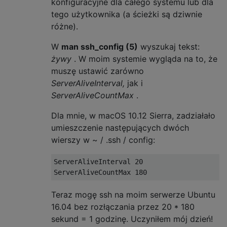
konfiguracyjne dla całego systemu lub dla
tego użytkownika (a ścieżki są dziwnie
różne).
W
man ssh_config (5)
wyszukaj tekst:
żywy
. W moim systemie wygląda na to, że
muszę ustawić zarówno
ServerAliveInterval,
jak i
ServerAliveCountMax
.
Dla mnie, w macOS 10.12 Sierra, zadziałało
umieszczenie następujących dwóch
wierszy w ~ / .ssh / config:
ServerAliveInterval
20
ServerAliveCountMax
180
Teraz mogę ssh na moim serwerze Ubuntu
16.04 bez rozłączania przez 20 * 180
sekund = 1 godzinę. Uczyniłem mój dzień!