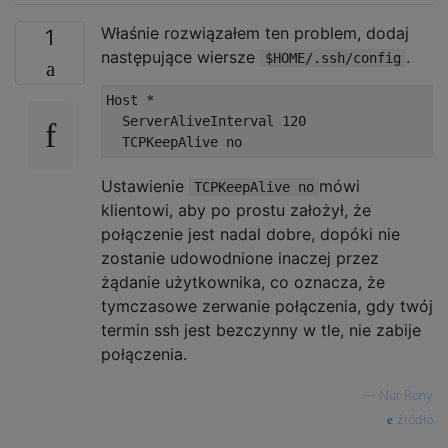
Właśnie rozwiązałem ten problem, dodaj
1
następujące wiersze
.
$HOME/.ssh/config
Host
*
ServerAliveInterval
120
TCPKeepAlive
 no
Ustawienie
mówi
TCPKeepAlive no
klientowi, aby po prostu założył, że
połączenie jest nadal dobre, dopóki nie
zostanie udowodnione inaczej przez
żądanie użytkownika, co oznacza, że ​​
tymczasowe zerwanie połączenia, gdy twój
termin ssh jest bezczynny w tle, nie zabije
połączenia.
—
Nur Rony
źródło