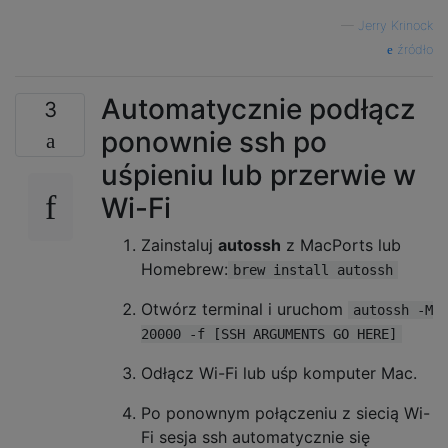
—
Jerry Krinock
źródło
Automatycznie podłącz
3
ponownie ssh po
uśpieniu lub przerwie w
Wi-Fi
Zainstaluj
autossh
z MacPorts lub
Homebrew:
brew install autossh
Otwórz terminal i uruchom
autossh -M
20000 -f [SSH ARGUMENTS GO HERE]
Odłącz Wi-Fi lub uśp komputer Mac.
Po ponownym połączeniu z siecią Wi-
Fi sesja ssh automatycznie się