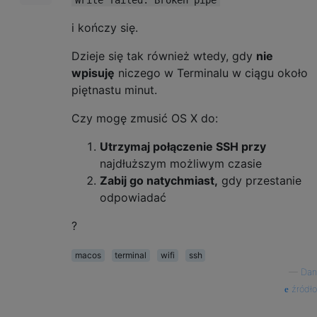
i kończy się.
Dzieje się tak również wtedy, gdy
nie
wpisuję
niczego w Terminalu w ciągu około
piętnastu minut.
Czy mogę zmusić OS X do:
Utrzymaj połączenie SSH przy
najdłuższym możliwym czasie
Zabij go natychmiast,
gdy przestanie
odpowiadać
?
macos
terminal
wifi
ssh
—
Dan
źródło