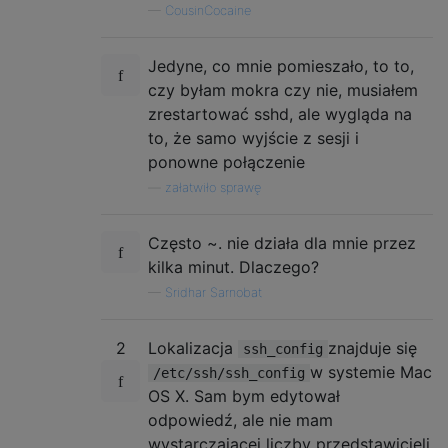
—
CousinCocaine
Jedyne, co mnie pomieszało, to to,
czy byłam mokra czy nie, musiałem
zrestartować sshd, ale wygląda na
to, że samo wyjście z sesji i
ponowne połączenie
—
załatwiło sprawę
Często ~. nie działa dla mnie przez
kilka minut. Dlaczego?
—
Sridhar Sarnobat
2
Lokalizacja
znajduje się
ssh_config
w systemie Mac
/etc/ssh/ssh_config
OS X. Sam bym edytował
odpowiedź, ale nie mam
wystarczającej liczby przedstawicieli