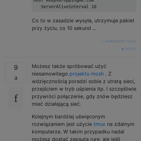
ServerAliveInterval
10
Co to w zasadzie wysyła, utrzymuje pakiet
przy życiu, co 10 sekund ...
—
Aleksandar Pavić
źródło
Możesz także spróbować użyć
9
niesamowitego
projektu mosh
. Z
wdzięcznością poradzi sobie z utratą sieci,
przejściem w tryb uśpienia itp. I szczęśliwie
przywróci połączenie, gdy znów będziesz
mieć działającą sieć.
Kolejnym bardziej uświęconym
rozwiązaniem jest użycie
tmux
na zdalnym
komputerze. W takim przypadku nadal
możesz dostać zepsutą rurę, ale jeśli