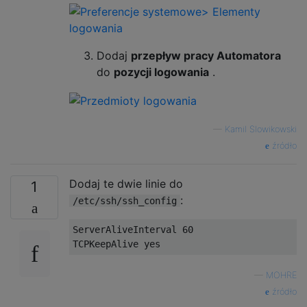
Dodaj
przepływ pracy Automatora
do
pozycji logowania
.
—
Kamil Slowikowski
źródło
Dodaj te dwie linie do
1
:
/etc/ssh/ssh_config
ServerAliveInterval
60
TCPKeepAlive
 yes
—
MOHRE
źródło