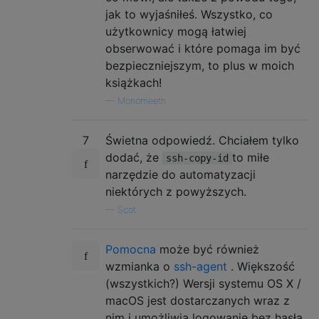
jak to wyjaśniłeś. Wszystko, co
użytkownicy mogą łatwiej
obserwować i które pomaga im być
bezpieczniejszym, to plus w moich
książkach!
—
Monomeeth
7
Świetna odpowiedź. Chciałem tylko
dodać, że
to miłe
ssh-copy-id
narzędzie do automatyzacji
niektórych z powyższych.
—
Scot
Pomocna
może być również
wzmianka o
ssh-agent
. Większość
(wszystkich?) Wersji systemu OS X /
macOS jest dostarczanych wraz z
nim i umożliwia logowanie bez hasła,