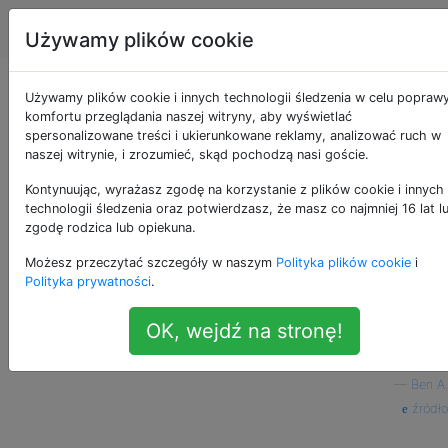
Apple
Tagi
Account
Używamy plików cookie
Jak SSH w jednej linii
Używamy plików cookie i innych technologii śledzenia w celu popraw
komfortu przeglądania naszej witryny, aby wyświetlać
spersonalizowane treści i ukierunkowane reklamy, analizować ruch w
naszej witrynie, i zrozumieć, skąd pochodzą nasi goście.
Jak połączyć się z innym komputerem za
26
Kontynuując, wyrażasz zgodę na korzystanie z plików cookie i innych
pośrednictwem SSH w jednej linii? Gdybym
technologii śledzenia oraz potwierdzasz, że masz co najmniej 16 lat l
miał to zrobić
, wymagałoby to
ssh host@IP
zgodę rodzica lub opiekuna.
wpisania hasła w drugiej linii. Myślałem, że
Możesz przeczytać szczegóły w naszym
Polityka plików cookie
i
mogę zrobić coś takiego:,
ssh host@IP |
Polityka prywatności
.
ale to wstawia hasło przed
echo password
zapytaniem o hasło.
OK, wejdź na stronę!
terminal
ssh
—
Ben A.
źródło