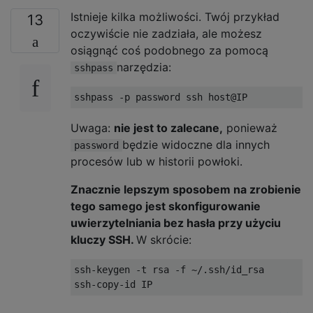
Istnieje kilka możliwości. Twój przykład
13
oczywiście nie zadziała, ale możesz
osiągnąć coś podobnego za pomocą
narzędzia:
sshpass
sshpass 
-
p password ssh host@IP
Uwaga:
nie jest to zalecane,
ponieważ
będzie widoczne dla innych
password
procesów lub w historii powłoki.
Znacznie lepszym sposobem na zrobienie
tego samego jest skonfigurowanie
uwierzytelniania bez hasła przy użyciu
kluczy SSH.
W skrócie:
ssh
-
keygen 
-
t rsa 
-
f 
~/.
ssh
/
id_rsa
ssh
-
copy
-
id IP