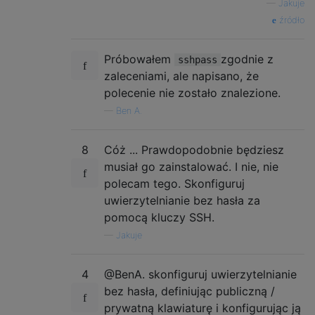
—
Jakuje
źródło
Próbowałem
zgodnie z
sshpass
zaleceniami, ale napisano, że
polecenie nie zostało znalezione.
—
Ben A.
8
Cóż ... Prawdopodobnie będziesz
musiał go zainstalować. I nie, nie
polecam tego. Skonfiguruj
uwierzytelnianie bez hasła za
pomocą kluczy SSH.
—
Jakuje
4
@BenA. skonfiguruj uwierzytelnianie
bez hasła, definiując publiczną /
prywatną klawiaturę i konfigurując ją