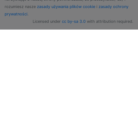
rozumiesz nasze
zasady używania plików cookie
i
zasady ochrony
prywatności
.
Licensed under
cc by-sa 3.0
with attribution required.