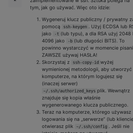
zaimplementowane w ssh. Sztuka polega na
tym, jak go używać. Więc oto idzie:
Wygeneruj klucz publiczny / prywatny z
pomocą
. Użyj ECDSA lub 
ssh-keygen
jako
(lub typu), a dla RSA użyj 2048 
-t
4096 jako
(lub długości BITS). To
-b
powinno wystarczyć w momencie pisani
ZAWSZE używaj HASŁA!
Skorzystaj z
wyżej
ssh-copy-id
wymienionej metodologii, aby utworzyć
komputerze, na którym logujesz się
(inaczej serwer)
plik. Wewnątrz
~/.ssh/authorized_keys
znajduje się kopia właśnie
wygenerowanego klucza publicznego.
Teraz na komputerze, którego używasz
logowania się na „serwerze” (lub kliencie
otwierasz plik
. Jeśli nie
~/.ssh/config