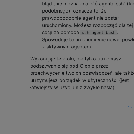
błąd „nie można znaleźć agenta ssh” (lu
podobnego), oznacza to, że
prawdopodobnie agent nie został
uruchomiony. Możesz rozpocząć dla tej
sesji za pomocą
.
ssh-agent bash
Spowoduje to uruchomienie nowej powł
z aktywnym agentem.
Wykonując te kroki, nie tylko utrudniasz
podszywanie się pod Ciebie przez
przechwycenie twoich poświadczeń, ale takż
utrzymujesz porządek w użyteczności (jest
łatwiejszy w użyciu niż zwykłe hasła).
źr