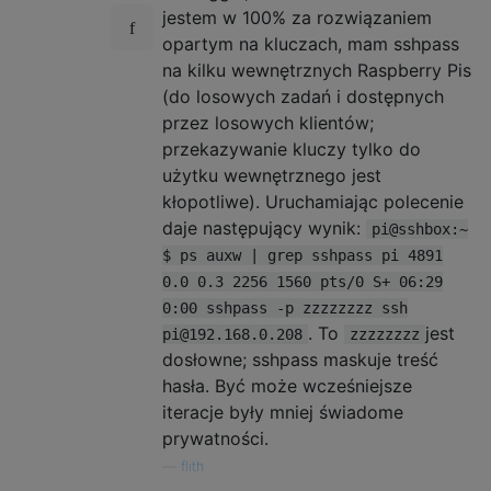
jestem w 100% za rozwiązaniem
opartym na kluczach, mam sshpass
na kilku wewnętrznych Raspberry Pis
(do losowych zadań i dostępnych
przez losowych klientów;
przekazywanie kluczy tylko do
użytku wewnętrznego jest
kłopotliwe). Uruchamiając polecenie
daje następujący wynik:
pi@sshbox:~
$ ps auxw | grep sshpass pi 4891
0.0 0.3 2256 1560 pts/0 S+ 06:29
0:00 sshpass -p zzzzzzzz ssh
. To
jest
pi@192.168.0.208
zzzzzzzz
dosłowne; sshpass maskuje treść
hasła. Być może wcześniejsze
iteracje były mniej świadome
prywatności.
—
flith