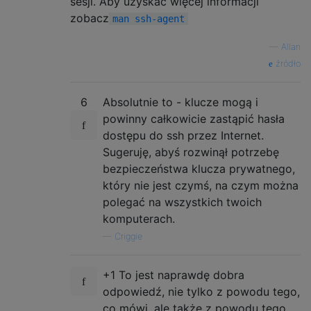
sesji. Aby uzyskać więcej informacji
zobacz
man ssh-agent
—
Allan
źródło
6
Absolutnie to - klucze mogą i
powinny całkowicie zastąpić hasła
dostępu do ssh przez Internet.
Sugeruję, abyś rozwinął potrzebę
bezpieczeństwa klucza prywatnego,
który nie jest czymś, na czym można
polegać na wszystkich twoich
komputerach.
—
Criggie
+1 To jest naprawdę dobra
odpowiedź, nie tylko z powodu tego,
co mówi, ale także z powodu tego,