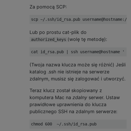
Za pomocą SCP:
scp 
~/.
ssh
/
id_rsa
.
pub username@hostname
:/
U
Lub po prostu cat-plik do
(wolę tę metodę):
authorized_keys
cat id_rsa
.
pub 
|
 ssh username@hostname 
' c
(Twoja nazwa klucza może się różnić) Jeśli
katalog .ssh nie istnieje na serwerze
zdalnym, musisz się zalogować i utworzyć.
Teraz klucz został skopiowany z
komputera Mac na
zdalny
serwer. Ustaw
prawidłowe uprawnienia do klucza
publicznego SSH na zdalnym serwerze:
chmod 
600
~/.
ssh
/
id_rsa
.
pub