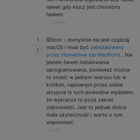
nawet gdy klucz jest chroniony
hasłem.
—
Qsigma,
1
@Scot - domyślnie nie jest częścią
macOS i musi być
zainstalowany
przez Homebrew lub MacPorts
. Nie
jestem fanem instalowania
oprogramowania, ponieważ można
to zrobić w jednym wierszu lub w
krótkim, napisanym przez siebie
skrypcie iz tych powodów myślałem,
że wykracza to poza zakres
odpowiedzi. Jest to jednak dobra
mała użyteczność i warto o tym
wspomnieć.
—
Allan