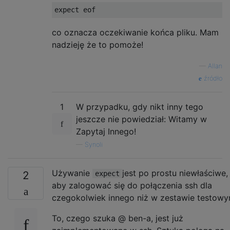
expect eof
co oznacza oczekiwanie końca pliku. Mam
nadzieję że to pomoże!
—
Allan
źródło
1
W przypadku, gdy nikt inny tego
jeszcze nie powiedział: Witamy w
Zapytaj Innego!
—
Synoli
Używanie
jest po prostu niewłaściwe,
2
expect
aby zalogować się do połączenia ssh dla
czegokolwiek innego niż w zestawie testowy
To, czego szuka @ ben-a, jest już