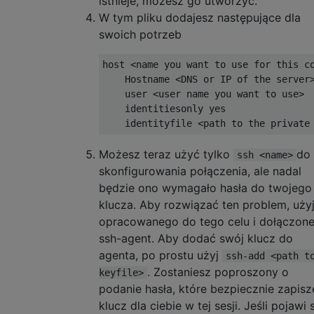
istnieje, możesz go utworzyć.
W tym pliku dodajesz następujące dla
swoich potrzeb
host <name you want to use for this c
    Hostname <DNS or IP of the server
    user <user name you want to use>
    identitiesonly yes
    identityfile <path to the private
Możesz teraz użyć tylko
do
ssh <name>
skonfigurowania połączenia, ale nadal
będzie ono wymagało hasła do twojego
klucza. Aby rozwiązać ten problem, uży
opracowanego do tego celu i dołączon
ssh-agent. Aby dodać swój klucz do
agenta, po prostu użyj
ssh-add <path t
. Zostaniesz poproszony o
keyfile>
podanie hasła, które bezpiecznie zapisz
klucz dla ciebie w tej sesji. Jeśli pojawi 