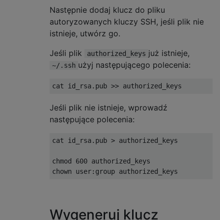
Następnie dodaj klucz do pliku
autoryzowanych kluczy SSH, jeśli plik nie
istnieje, utwórz go.
Jeśli plik
już istnieje,
authorized_keys
użyj następującego polecenia:
~/.ssh
cat id_rsa
.
pub 
>>
 authorized_keys
Jeśli plik nie istnieje, wprowadź
następujące polecenia:
cat id_rsa
.
pub 
>
 authorized_keys
chmod 
600
 authorized_keys
chown user
:
group authorized_keys
Wygeneruj klucz