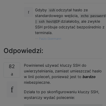
Gdyby
odczytał hasło ze
ssh
standardowego wejścia,
echo password
działałoby, ale zwykle
| ssh host@IP
SSH próbuje odczytać bezpośrednio z
terminala.
—
Paŭlo Ebermann
Odpowiedzi:
Powinieneś używać kluczy SSH do
82
uwierzytelniania, zamiast umieszczać hasło
w linii poleceń, ponieważ jest to
bardzo
niebezpieczne.
Działa to po skonfigurowaniu kluczy SSH,
wystarczy wydać polecenie: