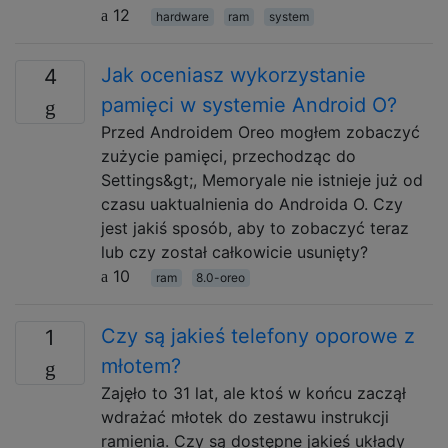
12
hardware
ram
system
Jak oceniasz wykorzystanie
4
pamięci w systemie Android O?
Przed Androidem Oreo mogłem zobaczyć
zużycie pamięci, przechodząc do
Settings&gt;, Memoryale nie istnieje już od
czasu uaktualnienia do Androida O. Czy
jest jakiś sposób, aby to zobaczyć teraz
lub czy został całkowicie usunięty?
10
ram
8.0-oreo
Czy są jakieś telefony oporowe z
1
młotem?
Zajęło to 31 lat, ale ktoś w końcu zaczął
wdrażać młotek do zestawu instrukcji
ramienia. Czy są dostępne jakieś układy