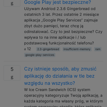
Google Play jest bezpieczne?
Używam Andriod 2.3.6 Gingerbread od
ostatnich 3 lat. Przez ostatnie 2 miesiące
aplikacja „Google Play Services” zajmuje
zbyt dużo pamięci, teraz chcę ją
odinstalować. Czy to jest bezpieczne? Czy
wpływa to na inne aplikacje i / lub
podstawową funkcjonalność telefonu?
12
2.3-gingerbread
insufficient-memory
ram
google-play-services
Czy istnieje sposób, aby zmusić
5
aplikację do działania w tle bez
względu na wszystko?
W Ice Cream Sandwich (ICS) system
operacyjny kategoryzuje Twoją aplikację, a
każda kategoria ma własny próg, w którym
system operacyjny określa, która aplikacja