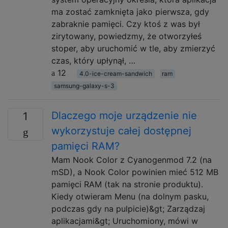
ma zostać zamknięta jako pierwsza, gdy
zabraknie pamięci. Czy ktoś z was był
zirytowany, powiedzmy, że otworzyłeś
stoper, aby uruchomić w tle, aby zmierzyć
czas, który upłynął, …
12
4.0-ice-cream-sandwich
ram
samsung-galaxy-s-3
Dlaczego moje urządzenie nie
1
wykorzystuje całej dostępnej
pamięci RAM?
Mam Nook Color z Cyanogenmod 7.2 (na
mSD), a Nook Color powinien mieć 512 MB
pamięci RAM (tak na stronie produktu).
Kiedy otwieram Menu (na dolnym pasku,
podczas gdy na pulpicie)&gt; Zarządzaj
aplikacjami&gt; Uruchomiony, mówi w