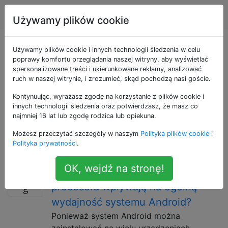
Android
Tagi
Account
Używamy plików cookie
Pytania otagowane
Używamy plików cookie i innych technologii śledzenia w celu
poprawy komfortu przeglądania naszej witryny, aby wyświetlać
spersonalizowane treści i ukierunkowane reklamy, analizować
jako ram
ruch w naszej witrynie, i zrozumieć, skąd pochodzą nasi goście.
Kontynuując, wyrażasz zgodę na korzystanie z plików cookie i
W przypadku pytań dotyczących pamięci operacyjnej
innych technologii śledzenia oraz potwierdzasz, że masz co
(RAM) w urządzeniu z systemem Android. Nie używaj
najmniej 16 lat lub zgodę rodzica lub opiekuna.
tego tagu w przypadku pytań dotyczących miejsca w
Możesz przeczytać szczegóły w naszym
Polityka plików cookie
i
pamięci masowej i wykorzystania dysku, zamiast tego
Polityka prywatności
.
użyj tagu „Internal-storage”.
OK, wejdź na stronę!
Jak pamięć RAM i szybkość
4
procesora wpływają na ogólną
wydajność systemu Android?
Ponieważ system Android można
zainstalować na wielu urządzeniach,