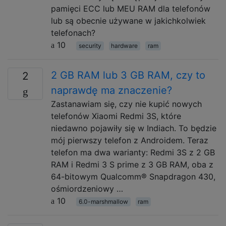
pamięci ECC lub MEU RAM dla telefonów
lub są obecnie używane w jakichkolwiek
telefonach?
10
security
hardware
ram
2 GB RAM lub 3 GB RAM, czy to
2
naprawdę ma znaczenie?
Zastanawiam się, czy nie kupić nowych
telefonów Xiaomi Redmi 3S, które
niedawno pojawiły się w Indiach. To będzie
mój pierwszy telefon z Androidem. Teraz
telefon ma dwa warianty: Redmi 3S z 2 GB
RAM i Redmi 3 S prime z 3 GB RAM, oba z
64-bitowym Qualcomm® Snapdragon 430,
ośmiordzeniowy …
10
6.0-marshmallow
ram