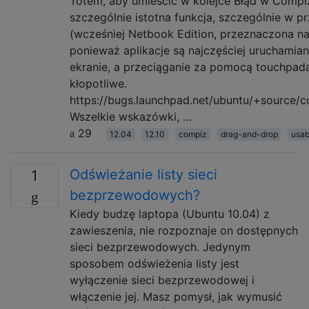
Totem, aby umieścić w kolejce Błąd w Compiz
szczególnie istotna funkcja, szczególnie w p
(wcześniej Netbook Edition, przeznaczona na
ponieważ aplikacje są najczęściej uruchamia
ekranie, a przeciąganie za pomocą touchpa
kłopotliwe.
https://bugs.launchpad.net/ubuntu/+source
Wszelkie wskazówki, …
29
12.04
12.10
compiz
drag-and-drop
usab
Odświeżanie listy sieci
1
bezprzewodowych?
Kiedy budzę laptopa (Ubuntu 10.04) z
zawieszenia, nie rozpoznaje on dostępnych
sieci bezprzewodowych. Jedynym
sposobem odświeżenia listy jest
wyłączenie sieci bezprzewodowej i
włączenie jej. Masz pomysł, jak wymusić