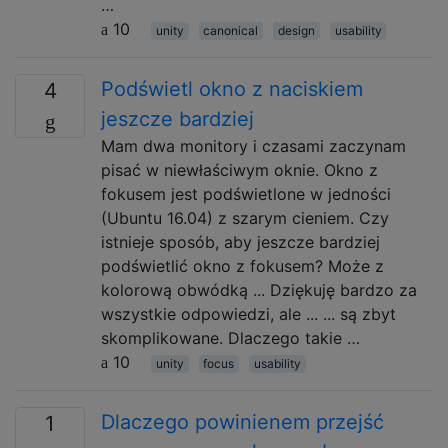
…
10
unity
canonical
design
usability
Podświetl okno z naciskiem
4
jeszcze bardziej
Mam dwa monitory i czasami zaczynam
pisać w niewłaściwym oknie. Okno z
fokusem jest podświetlone w jedności
(Ubuntu 16.04) z szarym cieniem. Czy
istnieje sposób, aby jeszcze bardziej
podświetlić okno z fokusem? Może z
kolorową obwódką ... Dziękuję bardzo za
wszystkie odpowiedzi, ale ... ... są zbyt
skomplikowane. Dlaczego takie …
10
unity
focus
usability
Dlaczego powinienem przejść
1