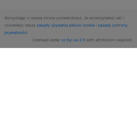
Korzystając z naszej strony potwierdzasz, że przeczytałeś(-aś) i
rozumiesz nasze
zasady używania plików cookie
i
zasady ochrony
prywatności
.
Licensed under
cc by-sa 3.0
with attribution required.