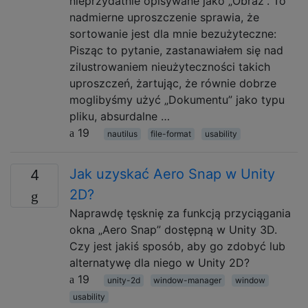
nieprzydatnie opisywane jako „Obraz”. To
nadmierne uproszczenie sprawia, że ​​
sortowanie jest dla mnie bezużyteczne:
Pisząc to pytanie, zastanawiałem się nad
zilustrowaniem nieużyteczności takich
uproszczeń, żartując, że równie dobrze
moglibyśmy użyć „Dokumentu” jako typu
pliku, absurdalne …
19
nautilus
file-format
usability
Jak uzyskać Aero Snap w Unity
4
2D?
Naprawdę tęsknię za funkcją przyciągania
okna „Aero Snap” dostępną w Unity 3D.
Czy jest jakiś sposób, aby go zdobyć lub
alternatywę dla niego w Unity 2D?
19
unity-2d
window-manager
window
usability