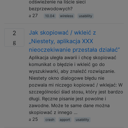
odświeżenie na liście sieci
bezprzewodowych?
27
10.04
wireless
usability
Jak skopiować / wkleić z
2
„Niestety, aplikacja XXX
nieoczekiwanie przestała działać”
Aplikacja uległa awarii i chcę skopiować
komunikat o błędzie i wkleić go do
wyszukiwarki, aby znaleźć rozwiązanie.
Niestety okno dialogowe błędu nie
pozwala mi niczego kopiować / wklejać: W
szczególności ślad stosu, który jest bardzo
długi. Ręczne pisanie jest powolne i
zawodne. Może te same dane można
skopiować z innego …
25
crash
apport
usability