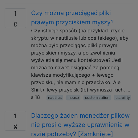
Czy można przeciągać pliki
1
prawym przyciskiem myszy?
Czy istnieje sposób (na przykład użycie
skryptu w nautilusie lub coś takiego), aby
można było przeciągać pliki prawym
przyciskiem myszy, a po zwolnieniu
wyświetla się menu kontekstowe? Jeśli
można to nawet osiągnąć za pomocą
klawisza modyfikującego + lewego
przycisku, nie mam nic przeciwko. Ale
Shift+ lewy przycisk (lb) wymusza ruch, …
18
nautilus
mouse
customization
usability
Dlaczego żaden menedżer plików
1
nie prosi o wyższe uprawnienia w
razie potrzeby? [Zamknięte]