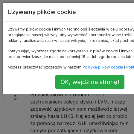
Ubuntu
Tagi
Account
Używamy plików cookie
Pytania otagowane
Używamy plików cookie i innych technologii śledzenia w celu popraw
przeglądania naszej witryny, aby wyświetlać spersonalizowane treści
reklamy, analizować ruch w naszej witrynie, i zrozumieć, skąd pochod
jako usability
Kontynuując, wyrażasz zgodę na korzystanie z plików cookie i innych 
oraz potwierdzasz, że masz co najmniej 16 lat lub zgodę rodzica lub 
Użyteczność to łatwość użycia i przyswajalności
przedmiotu wykonanego przez człowieka, w tym
Możesz przeczytać szczegóły w naszym
Polityka plików cookie
i
Poli
przypadku oprogramowania.
OK, wejdź na stronę!
Jak zmienić hasło LUKS?
4
Po zainstalowaniu Ubuntu 11.10 z
szyfrowaniem całego dysku i LVM, muszę
zapewnić użytkownikom możliwość łatwej
zmiany hasła LUKS. Najlepiej jest to zrobić
za pomocą narzędzi GUI, umożliwiając tym
samym początkującym użytkownikom