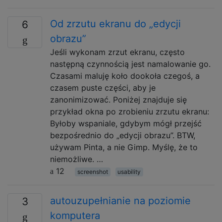
Od zrzutu ekranu do „edycji
6
obrazu”
Jeśli wykonam zrzut ekranu, często
następną czynnością jest namalowanie go.
Czasami maluję koło dookoła czegoś, a
czasem puste części, aby je
zanonimizować. Poniżej znajduje się
przykład okna po zrobieniu zrzutu ekranu:
Byłoby wspaniale, gdybym mógł przejść
bezpośrednio do „edycji obrazu”. BTW,
używam Pinta, a nie Gimp. Myślę, że to
niemożliwe. …
12
screenshot
usability
autouzupełnianie na poziomie
3
komputera