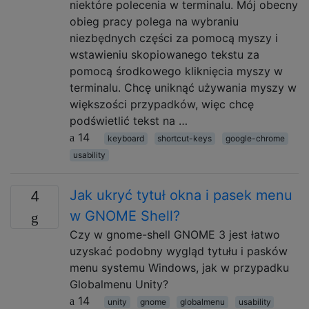
niektóre polecenia w terminalu. Mój obecny
obieg pracy polega na wybraniu
niezbędnych części za pomocą myszy i
wstawieniu skopiowanego tekstu za
pomocą środkowego kliknięcia myszy w
terminalu. Chcę uniknąć używania myszy w
większości przypadków, więc chcę
podświetlić tekst na …
14
keyboard
shortcut-keys
google-chrome
usability
Jak ukryć tytuł okna i pasek menu
4
w GNOME Shell?
Czy w gnome-shell GNOME 3 jest łatwo
uzyskać podobny wygląd tytułu i pasków
menu systemu Windows, jak w przypadku
Globalmenu Unity?
14
unity
gnome
globalmenu
usability