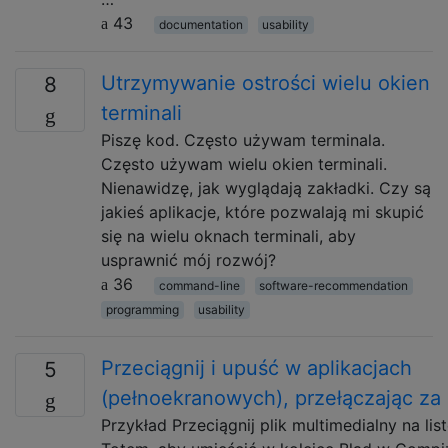
43
documentation
usability
Utrzymywanie ostrości wielu okien
8
terminali
Piszę kod. Często używam terminala.
Często używam wielu okien terminali.
Nienawidzę, jak wyglądają zakładki. Czy są
jakieś aplikacje, które pozwalają mi skupić
się na wielu oknach terminali, aby
usprawnić mój rozwój?
36
command-line
software-recommendation
programming
usability
Przeciągnij i upuść w aplikacjach
5
(pełnoekranowych), przełączając za
Przykład Przeciągnij plik multimedialny na li