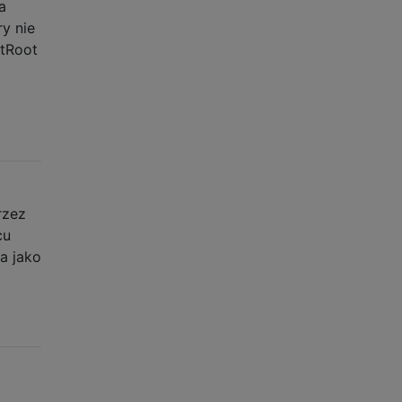
a
ry nie
tRoot
rzez
cu
a jako