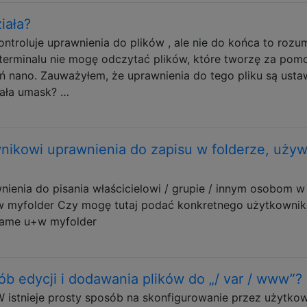
iała?
ntroluje uprawnienia do plików , ale nie do końca to rozu
erminalu nie mogę odczytać plików, które tworzę za pom
eń nano. Zauważyłem, że uprawnienia do tego pliku są usta
ała umask? …
ikowi uprawnienia do zapisu w folderze, używ
ienia do pisania właścicielowi / grupie / innym osobom w
 myfolder Czy mogę tutaj podać konkretnego użytkownik
rname u+w myfolder
sób edycji i dodawania plików do „/ var / www”?
 istnieje prosty sposób na skonfigurowanie przez użytko