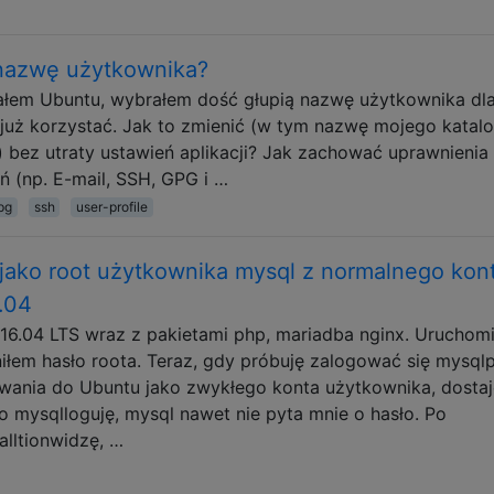
nazwę użytkownika?
wałem Ubuntu, wybrałem dość głupią nazwę użytkownika dl
ę już korzystać. Jak to zmienić (w tym nazwę mojego katal
bez utraty ustawień aplikacji? Jak zachować uprawnienia 
ń (np. E-mail, SSH, GPG i …
pg
ssh
user-profile
jako root użytkownika mysql z normalnego kon
.04
16.04 LTS wraz z pakietami php, mariadba nginx. Uruchom
niłem hasło roota. Teraz, gdy próbuję zalogować się mysql
wania do Ubuntu jako zwykłego konta użytkownika, dostaj
 mysqlloguję, mysql nawet nie pyta mnie o hasło. Po
alltionwidzę, …