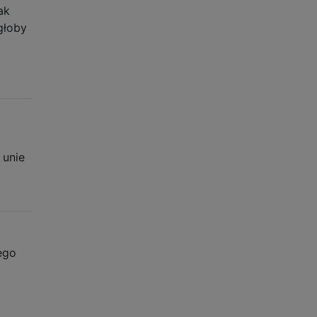
ak
głoby
 unie
ego