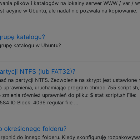
owania plików i katalogów na lokalny serwer WWW / var / 
stracyjne w Ubuntu, ale nadal nie pozwala na kopiowanie.
 grupę katalogu?
 grupę katalogu w Ubuntu?
rtycji NTFS (lub FAT32)?
ć na partycji NTFS. Zezwolenie na skrypt jest ustawione 
uprawnienia, uruchamiając program chmod 755 script.sh,
ie zmienia również uprawnień do pliku: $ stat script.sh File:
 584 IO Block: 4096 regular file …
o określonego folderu?
rębnić do innego folderu. Kiedy skonfiguruję rozpakowyw