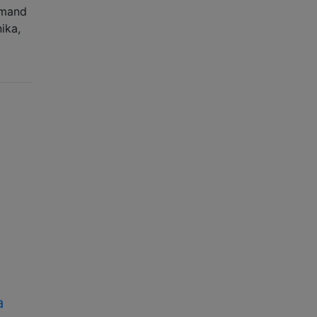
mmand
ika,
a