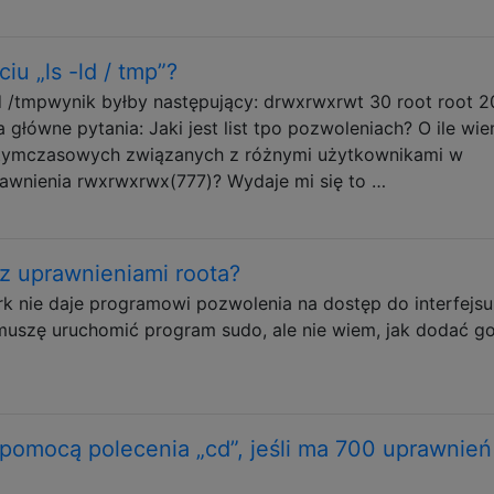
ciu „ls -ld / tmp”?
ld /tmpwynik byłby następujący: drwxrwxrwt 30 root root 
główne pytania: Jaki jest list tpo pozwoleniach? O ile wie
 tymczasowych związanych z różnymi użytkownikami w
awnienia rwxrwxrwx(777)? Wydaje mi się to …
z uprawnieniami roota?
rk nie daje programowi pozwolenia na dostęp do interfejsu
muszę uruchomić program sudo, ale nie wiem, jak dodać g
pomocą polecenia „cd”, jeśli ma 700 uprawnień 