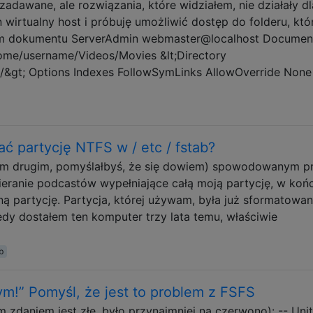
zadawane, ale rozwiązania, które widziałem, nie działały dl
wirtualny host i próbuję umożliwić dostęp do folderu, któ
nym dokumentu ServerAdmin webmaster@localhost Documen
ome/username/Videos/Movies &lt;Directory
&gt; Options Indexes FollowSymLinks AllowOverride None
 partycję NTFS w / etc / fstab?
im drugim, pomyślałbyś, że się dowiem) spowodowanym p
eranie podcastów wypełniające całą moją partycję, w koń
ą partycję. Partycja, której używam, była już sformatowan
iedy dostałem ten komputer trzy lata temu, właściwie
b
ym!” Pomyśl, że jest to problem z FSFS
 zdaniem jest złe, było przynajmniej na czerwono): -- Unit