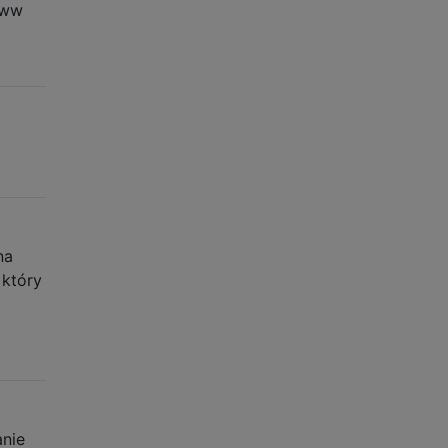
www
na
 który
anie