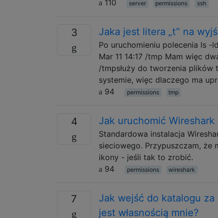
110
server
permissions
ssh
Jaka jest litera „t” na wyjś
3
Po uruchomieniu polecenia ls -
Mar 11 14:17 /tmp Mam więc dwa 
/tmpsłuży do tworzenia plików
systemie, więc dlaczego ma upr
94
permissions
tmp
Jak uruchomić Wireshark 
4
Standardowa instalacja Wiresha
sieciowego. Przypuszczam, że 
ikony - jeśli tak to zrobić.
94
permissions
wireshark
Jak wejść do katalogu za 
7
jest własnością mnie?