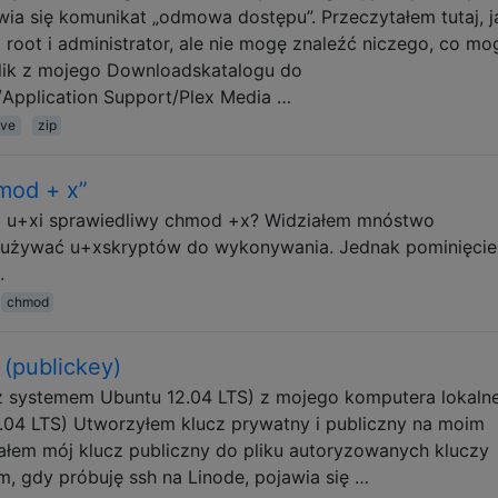
ia się komunikat „odmowa dostępu”. Przeczytałem tutaj, j
 root i administrator, ale nie mogę znaleźć niczego, co mo
lik z mojego Downloadskatalogu do
y/Application Support/Plex Media …
ive
zip
mod + x”
d u+xi sprawiedliwy chmod +x? Widziałem mnóstwo
 używać u+xskryptów do wykonywania. Jednak pominięcie
.
chmod
(publickey)
(z systemem Ubuntu 12.04 LTS) z mojego komputera lokaln
.04 LTS) Utworzyłem klucz prywatny i publiczny na moim
łem mój klucz publiczny do pliku autoryzowanych kluczy
, gdy próbuję ssh na Linode, pojawia się …