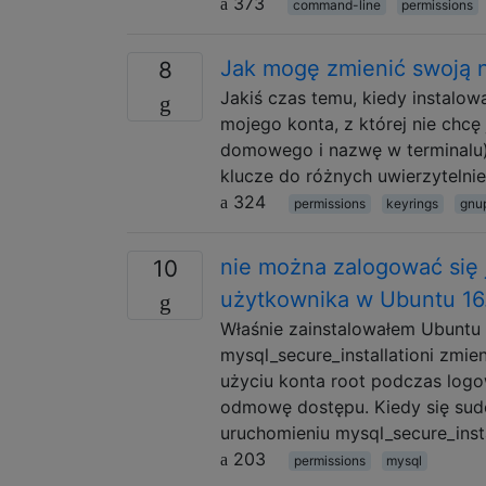
373
command-line
permissions
Jak mogę zmienić swoją 
8
Jakiś czas temu, kiedy instalo
mojego konta, z której nie chc
domowego i nazwę w terminalu) 
klucze do różnych uwierzytelnie
324
permissions
keyrings
gnu
nie można zalogować się 
10
użytkownika w Ubuntu 16
Właśnie zainstalowałem Ubuntu 
mysql_secure_installationi zmie
użyciu konta root podczas logo
odmowę dostępu. Kiedy się sudo
uruchomieniu mysql_secure_inst
203
permissions
mysql