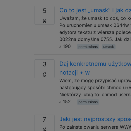
Co to jest „umask” i jak dz
5
Uważam, że umask to coś, co ko
Po uruchomieniu umask 0644w t
edytora tekstu z wiersza polec
0022na domyślne 0755. Jak dzi
190
permissions
umask
Daj konkretnemu użytkown
3
notacji + w
Wiem, że mogę przypisać uprawn
następujący sposób: chmod u+w
Niektórzy lubią to: chmod use
152
permissions
Jaki jest najprostszy spo
7
Po zainstalowaniu serwera WWW