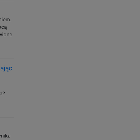
miem.
ocą
wione
ając
a?
wnika