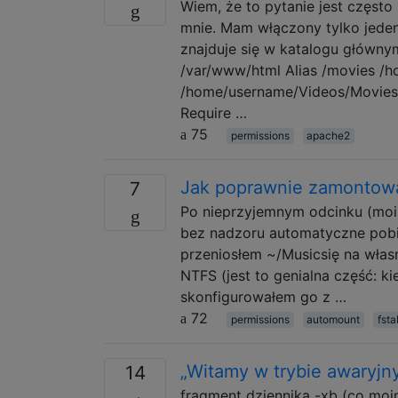
Wiem, że to pytanie jest często 
mnie. Mam włączony tylko jeden 
znajduje się w katalogu głów
/var/www/html Alias /movies /h
/home/username/Videos/Movies/
Require …
75
permissions
apache2
Jak poprawnie zamontować
7
Po nieprzyjemnym odcinku (mo
bez nadzoru automatyczne pobi
przeniosłem ~/Musicsię na własn
NTFS (jest to genialna część: k
skonfigurowałem go z …
72
permissions
automount
fsta
„Witamy w trybie awaryjn
14
fragment dziennika -xb (co moim