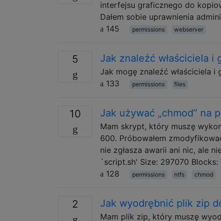
interfejsu graficznego do kopi
Dałem sobie uprawnienia admini
145
permissions
webserver
Jak znaleźć właściciela i
5
Jak mogę znaleźć właściciela i
133
permissions
files
Jak używać „chmod” na pa
10
Mam skrypt, który muszę wykona
600. Próbowałem zmodyfikować 
nie zgłasza awarii ani nic, ale n
`script.sh' Size: 297070 Blocks:
128
permissions
ntfs
chmod
Jak wyodrębnić plik zip d
2
Mam plik zip, który muszę wyod