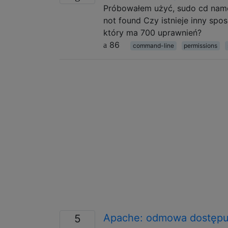
Próbowałem użyć, sudo cd name_
not found Czy istnieje inny sp
który ma 700 uprawnień?
86
command-line
permissions
Apache: odmowa dostępu,
5