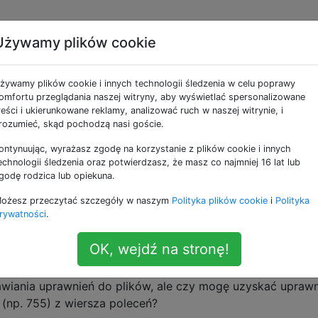
Używamy plików cookie
e jako permissions
żywamy plików cookie i innych technologii śledzenia w celu poprawy
omfortu przeglądania naszej witryny, aby wyświetlać spersonalizowane
rola dostępu oparta na dostępie użytkownika, grupy lub gl
reści i ukierunkowane reklamy, analizować ruch w naszej witrynie, i
rozumieć, skąd pochodzą nasi goście.
derów i prawa własności
ontynuując, wyrażasz zgodę na korzystanie z plików cookie i innych
 pełne uprawnienia do tego folderu (a także wszystkich
echnologii śledzenia oraz potwierdzasz, że masz co najmniej 16 lat lub
artych): ~/.blabla obecnie własnością root. Znalazłem wi
godę rodzica lub opiekuna.
ziej) o tym, jak to zrobić dla plików, ale nie mogę znaleźć
ożesz przeczytać szczegóły w naszym
Polityka plików cookie
i
Polityka
ałych folderów.
rywatności
.
folder
OK, wejdź na stronę!
we uprawnienia do plików z wiersza poleceń?
wiania uprawnień do plików, ale czy mogę uzyskać uprawn
(np. 755) z wiersza poleceń?