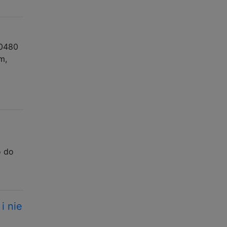
20480
m,
o do
i nie