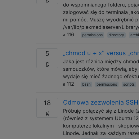
do wspomnianego folderu, pojaw
zalogować się do terminala jako
mi pomóc. Muszę wyodrębnić p
/var/lib/plexmediaserver/Librar
116
permissions
directory
arch
„chmod u + x” versus „ch
5
Jaka jest różnica między chmo
samouczków, które mówią, aby
wydaje się mieć żadnego efektu
112
bash
permissions
scripts
Odmowa zezwolenia SSH 
18
Próbuję połączyć się z Linode 
(również z systemem Ubuntu 12
komputerze lokalnym i skopiowa
Linode. Jednak za każdym razem