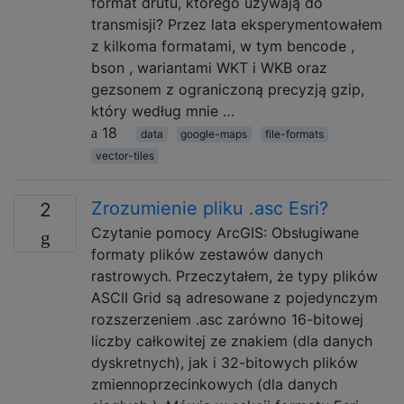
format drutu, którego używają do
transmisji? Przez lata eksperymentowałem
z kilkoma formatami, w tym bencode ,
bson , wariantami WKT i WKB oraz
gezsonem z ograniczoną precyzją gzip,
który według mnie …
18
data
google-maps
file-formats
vector-tiles
Zrozumienie pliku .asc Esri?
2
Czytanie pomocy ArcGIS: Obsługiwane
formaty plików zestawów danych
rastrowych. Przeczytałem, że typy plików
ASCII Grid są adresowane z pojedynczym
rozszerzeniem .asc zarówno 16-bitowej
liczby całkowitej ze znakiem (dla danych
dyskretnych), jak i 32-bitowych plików
zmiennoprzecinkowych (dla danych