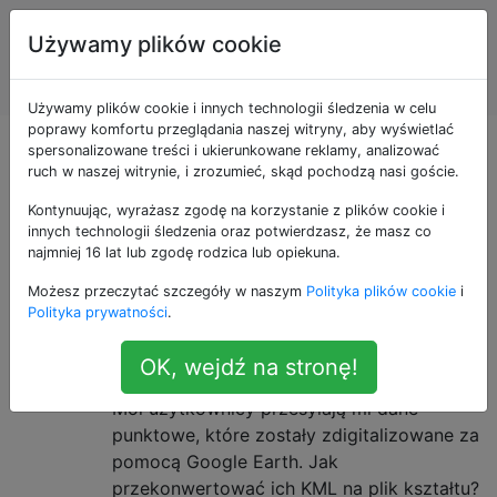
Systemy
Tagi
Używamy plików cookie
Informacji
Account
Geograficznej
Używamy plików cookie i innych technologii śledzenia w celu
poprawy komfortu przeglądania naszej witryny, aby wyświetlać
Pytania otagowane
spersonalizowane treści i ukierunkowane reklamy, analizować
ruch w naszej witrynie, i zrozumieć, skąd pochodzą nasi goście.
jako file-formats
Kontynuując, wyrażasz zgodę na korzystanie z plików cookie i
innych technologii śledzenia oraz potwierdzasz, że masz co
najmniej 16 lat lub zgodę rodzica lub opiekuna.
Standardowy sposób kodowania informacji do
Możesz przeczytać szczegóły w naszym
Polityka plików cookie
i
przechowywania w pliku komputerowym
Polityka prywatności
.
Konwertujesz pomiędzy KML a
24
OK, wejdź na stronę!
formatem plików shapefile (SHP)?
Moi użytkownicy przesyłają mi dane
punktowe, które zostały zdigitalizowane za
pomocą Google Earth. Jak
przekonwertować ich KML na plik kształtu?