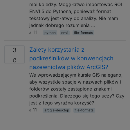
moi koledzy. Mogę łatwo importować ROI
ENVI 5 do Pythona, ponieważ format
tekstowy jest łatwy do analizy. Nie mam
jednak dobrego rozumienia …
11
python
envi
file-formats
Zalety korzystania z
3
podkreślników w konwencjach
nazewnictwa plików ArcGIS?
We wprowadzającym kursie GIS nalegano,
aby wszystkie spacje w nazwach plików i
folderów zostały zastąpione znakami
podkreślenia. Dlaczego się tego uczy? Czy
jest z tego wyraźna korzyść?
11
arcgis-desktop
file-formats