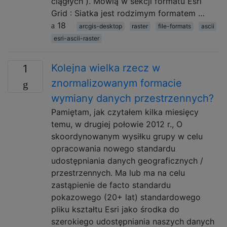
ciągłych ). Mówią w sekcji formatu Esri
Grid : Siatka jest rodzimym formatem …
18
arcgis-desktop
raster
file-formats
ascii
esri-ascii-raster
Kolejna wielka rzecz w
1
znormalizowanym formacie
wymiany danych przestrzennych?
Pamiętam, jak czytałem kilka miesięcy
temu, w drugiej połowie 2012 r., O
skoordynowanym wysiłku grupy w celu
opracowania nowego standardu
udostępniania danych geograficznych /
przestrzennych. Ma lub ma na celu
zastąpienie de facto standardu
pokazowego (20+ lat) standardowego
pliku kształtu Esri jako środka do
szerokiego udostępniania naszych danych