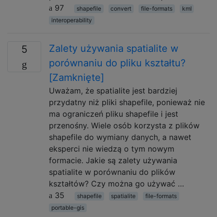
97
shapefile
convert
file-formats
kml
interoperability
Zalety używania spatialite w
5
porównaniu do pliku kształtu?
[Zamknięte]
Uważam, że spatialite jest bardziej
przydatny niż pliki shapefile, ponieważ nie
ma ograniczeń pliku shapefile i jest
przenośny. Wiele osób korzysta z plików
shapefile do wymiany danych, a nawet
eksperci nie wiedzą o tym nowym
formacie. Jakie są zalety używania
spatialite w porównaniu do plików
kształtów? Czy można go używać …
35
shapefile
spatialite
file-formats
portable-gis