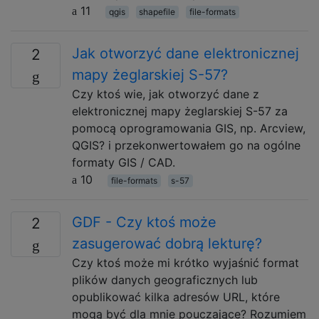
11
qgis
shapefile
file-formats
Jak otworzyć dane elektronicznej
2
mapy żeglarskiej S-57?
Czy ktoś wie, jak otworzyć dane z
elektronicznej mapy żeglarskiej S-57 za
pomocą oprogramowania GIS, np. Arcview,
QGIS? i przekonwertowałem go na ogólne
formaty GIS / CAD.
10
file-formats
s-57
GDF - Czy ktoś może
2
zasugerować dobrą lekturę?
Czy ktoś może mi krótko wyjaśnić format
plików danych geograficznych lub
opublikować kilka adresów URL, które
mogą być dla mnie pouczające? Rozumiem