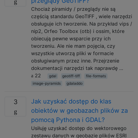
przeglądy GeoTIFF?
Chociaż piramidy / przeglądy nie są
częścią standardu GeoTIFF , wiele narzędzi
obsługuje ich tworzenie. Na przykład vips /
nip2, Orfeo Toolbox (otb) i ossim, które
obiecują pewne wsparcie przy ich
tworzeniu. Ale nie mam pojęcia, czy
wszystkie utworzą pliki w formacie
obsługiwanym przez inne. Przejrzenie
dokumentacji narzędzi tak naprawdę …
22
gdal
geotiff-tiff
file-formats
image-pyramids
gdaladdo
Jak uzyskać dostęp do klas
3
obiektów w geobazach plików za
pomocą Pythona i GDAL?
Usiłuję uzyskać dostęp do wektorowego
zestawu danych w geobazie plików ESRI