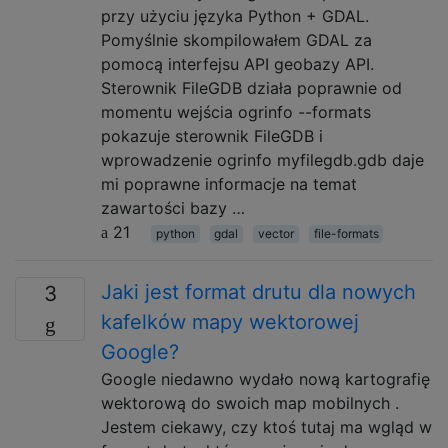
przy użyciu języka Python + GDAL.
Pomyślnie skompilowałem GDAL za
pomocą interfejsu API geobazy API.
Sterownik FileGDB działa poprawnie od
momentu wejścia ogrinfo --formats
pokazuje sterownik FileGDB i
wprowadzenie ogrinfo myfilegdb.gdb daje
mi poprawne informacje na temat
zawartości bazy …
21
python
gdal
vector
file-formats
Jaki jest format drutu dla nowych
3
kafelków mapy wektorowej
Google?
Google niedawno wydało nową kartografię
wektorową do swoich map mobilnych .
Jestem ciekawy, czy ktoś tutaj ma wgląd w