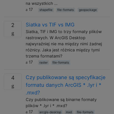
na wszystkich …
17
shapefile
file-formats
geopackage
Siatka vs TIF vs IMG
2
Siatka, TIF i IMG to trzy formaty plików
rastrowych. W ArcGIS Desktop
najwyraźniej nie ma między nimi żadnej
różnicy. Jaka jest różnica między tymi
trzema formatami?
17
raster
file-formats
Czy publikowane są specyfikacje
4
formatu danych ArcGIS * .lyr i *
.mxd?
Czy publikowane są binarne formaty
plików * .lyr i * .mxd?
17
arcgis-desktop
mxd
file-formats