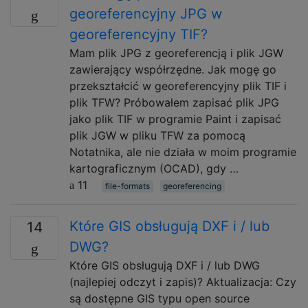
georeferencyjny JPG w
georeferencyjny TIF?
Mam plik JPG z georeferencją i plik JGW
zawierający współrzędne. Jak mogę go
przekształcić w georeferencyjny plik TIF i
plik TFW? Próbowałem zapisać plik JPG
jako plik TIF w programie Paint i zapisać
plik JGW w pliku TFW za pomocą
Notatnika, ale nie działa w moim programie
kartograficznym (OCAD), gdy …
11
file-formats
georeferencing
Które GIS obsługują DXF i / lub
14
DWG?
Które GIS obsługują DXF i / lub DWG
(najlepiej odczyt i zapis)? Aktualizacja: Czy
są dostępne GIS typu open source