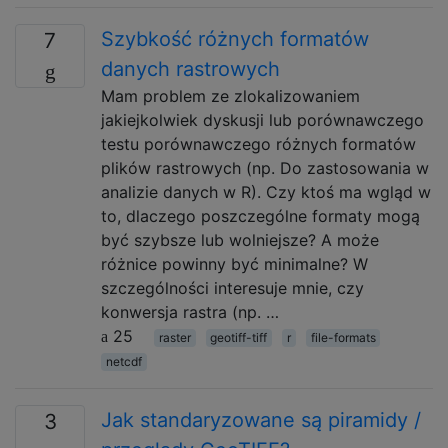
Szybkość różnych formatów
7
danych rastrowych
Mam problem ze zlokalizowaniem
jakiejkolwiek dyskusji lub porównawczego
testu porównawczego różnych formatów
plików rastrowych (np. Do zastosowania w
analizie danych w R). Czy ktoś ma wgląd w
to, dlaczego poszczególne formaty mogą
być szybsze lub wolniejsze? A może
różnice powinny być minimalne? W
szczególności interesuje mnie, czy
konwersja rastra (np. …
25
raster
geotiff-tiff
r
file-formats
netcdf
Jak standaryzowane są piramidy /
3