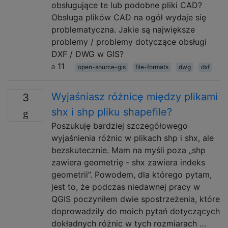
obsługujące te lub podobne pliki CAD?
Obsługa plików CAD na ogół wydaje się
problematyczna. Jakie są największe
problemy / problemy dotyczące obsługi
DXF / DWG w GIS?
11
open-source-gis
file-formats
dwg
dxf
Wyjaśniasz różnicę między plikami
3
shx i shp pliku shapefile?
Poszukuję bardziej szczegółowego
wyjaśnienia różnic w plikach shp i shx, ale
bezskutecznie. Mam na myśli poza „shp
zawiera geometrię - shx zawiera indeks
geometrii”. Powodem, dla którego pytam,
jest to, że podczas niedawnej pracy w
QGIS poczyniłem dwie spostrzeżenia, które
doprowadziły do ​​moich pytań dotyczących
dokładnych różnic w tych rozmiarach …