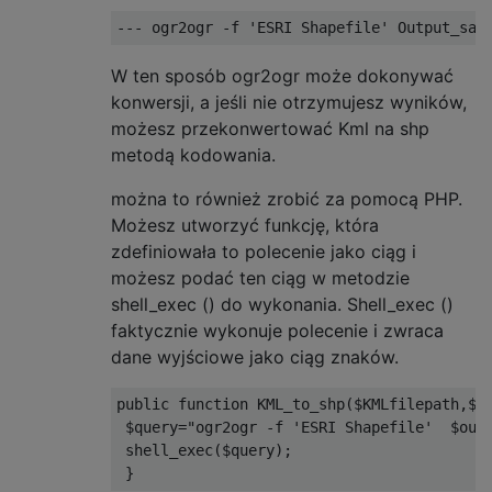
--- ogr2ogr -f 'ESRI Shapefile' Output_sah
W ten sposób ogr2ogr może dokonywać
konwersji, a jeśli nie otrzymujesz wyników,
możesz przekonwertować Kml na shp
metodą kodowania.
można to również zrobić za pomocą PHP.
Możesz utworzyć funkcję, która
zdefiniowała to polecenie jako ciąg i
możesz podać ten ciąg w metodzie
shell_exec () do wykonania. Shell_exec ()
faktycznie wykonuje polecenie i zwraca
dane wyjściowe jako ciąg znaków.
public function KML_to_shp($KMLfilepath,$ou
 $query="ogr2ogr -f 'ESRI Shapefile'  $outp
 shell_exec($query);

 }