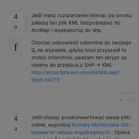
Jeśli masz rozszerzenie interop, po prostu
4
załaduj ten plik KML bezpośrednio do
ArcMap i wyeksportuj do shp.
Chociaż odpowiedź odwrotna do twojego
Q, na wypadek, gdyby ktoś przyszedł tu
zrobić odwrotnie, uważam ten skrypt za
idealny do przejścia z SHP -> KML
http://arcscripts.esri.com/details.asp?
dbid=14273
—
Szymon
źródło
Jeśli chcesz przekonwertować swoje pliki
4
online, wypróbuj
formaty MyGeodata GIS i
konwerter układu współrzędnych
. Opiera