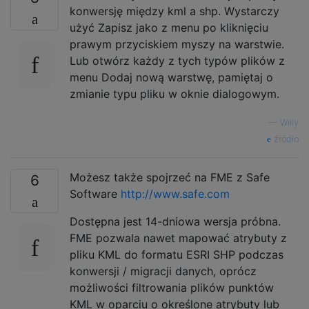
konwersję między kml a shp. Wystarczy
użyć Zapisz jako z menu po kliknięciu
prawym przyciskiem myszy na warstwie.
Lub otwórz każdy z tych typów plików z
menu Dodaj nową warstwę, pamiętaj o
zmianie typu pliku w oknie dialogowym.
—
Willy
źródło
Możesz także spojrzeć na FME z Safe
6
Software
http://www.safe.com
Dostępna jest 14-dniowa wersja próbna.
FME pozwala nawet mapować atrybuty z
pliku KML do formatu ESRI SHP podczas
konwersji / migracji danych, oprócz
możliwości filtrowania plików punktów
KML w oparciu o określone atrybuty lub