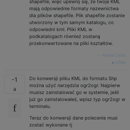
shapefile, więc upewnij się, że twoje KML
mają odpowiednie formaty nazewnictwa
dla plików shapefile. Plik shapefile zostanie
utworzony w tym samym katalogu, co
odpowiedni kml. Pliki KML w
podkatalogach również zostaną
przekonwertowane na pliki kształtów.
—
Ifeoma Collins
źródło
Do konwersji pliku KML do formatu Shp
-1
można użyć narzędzia ogr2ogr. Najpierw
musisz zainstalować go w systemie, jeśli
już go zainstalowałeś, wpisz typ ogr2ogr w
terminalu.
Teraz do konwersji dane polecenie musi
zostać wykonane tj