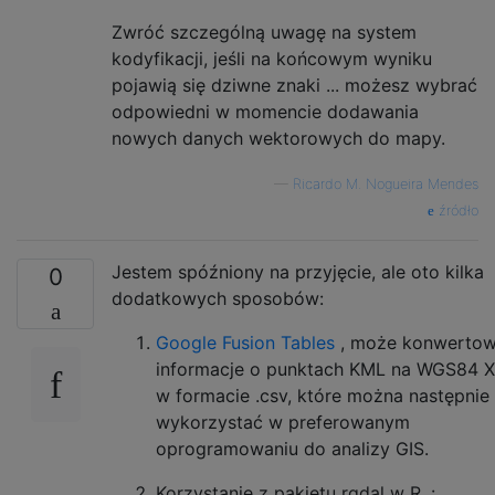
Zwróć szczególną uwagę na system
kodyfikacji, jeśli na końcowym wyniku
pojawią się dziwne znaki ... możesz wybrać
odpowiedni w momencie dodawania
nowych danych wektorowych do mapy.
—
Ricardo M. Nogueira Mendes
źródło
Jestem spóźniony na przyjęcie, ale oto kilka
0
dodatkowych sposobów:
Google Fusion Tables
, może konwerto
informacje o punktach KML na WGS84 X
w formacie .csv, które można następnie
wykorzystać w preferowanym
oprogramowaniu do analizy GIS.
Korzystanie z pakietu rgdal w R .: