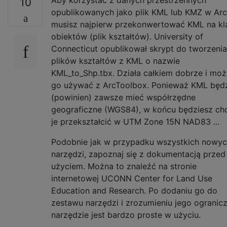
Aby korzystać z danych przestrzennych
10
opublikowanych jako plik KML lub KMZ w Arc
musisz najpierw przekonwertować KML na kl
obiektów (plik kształtów). University of
Connecticut opublikował skrypt do tworzenia
plików kształtów z KML o nazwie
KML_to_Shp.tbx. Działa całkiem dobrze i mo
go używać z ArcToolbox. Ponieważ KML będ
(powinien) zawsze mieć współrzędne
geograficzne (WGS84), w końcu będziesz chc
je przekształcić w UTM Zone 15N NAD83 ...
Podobnie jak w przypadku wszystkich nowy
narzędzi, zapoznaj się z dokumentacją przed
użyciem. Można to znaleźć na stronie
internetowej UCONN Center for Land Use
Education and Research. Po dodaniu go do
zestawu narzędzi i zrozumieniu jego ogranicz
narzędzie jest bardzo proste w użyciu.