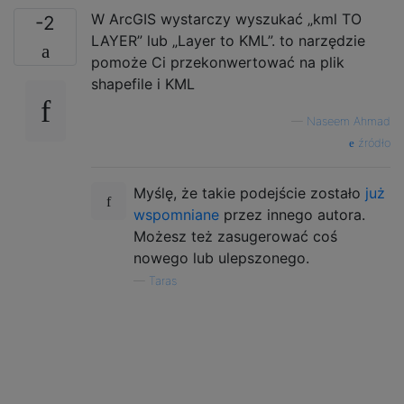
W ArcGIS wystarczy wyszukać „kml TO
-2
LAYER” lub „Layer to KML”. to narzędzie
pomoże Ci przekonwertować na plik
shapefile i KML
—
Naseem Ahmad
źródło
Myślę, że takie podejście zostało
już
wspomniane
przez innego autora.
Możesz też zasugerować coś
nowego lub ulepszonego.
—
Taras