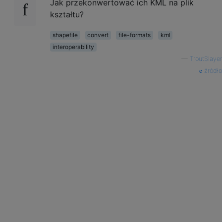
Jak przekonwertować ich KML na plik
kształtu?
shapefile
convert
file-formats
kml
interoperability
—
TroutSlayer
źródło