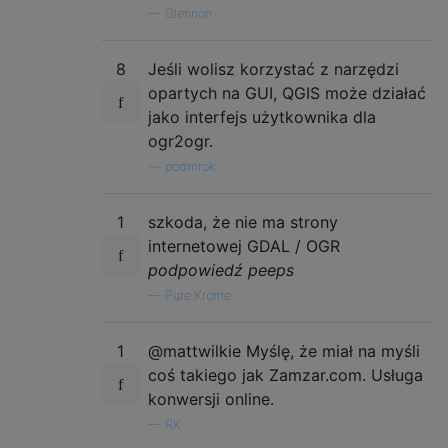
—
Glennon
8
Jeśli wolisz korzystać z narzędzi
opartych na GUI, QGIS może działać
jako interfejs użytkownika dla
ogr2ogr.
—
podmrok
1
szkoda, że ​​nie ma strony
internetowej GDAL / OGR
podpowiedź peeps
—
Pure.Krome
1
@mattwilkie Myślę, że miał na myśli
coś takiego jak Zamzar.com. Usługa
konwersji online.
—
RK