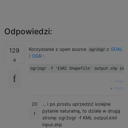
Odpowiedzi:
Korzystanie z open source
z
GDAL
129
ogr2ogr
/ OGR
:
ogr2ogr -f 'ESRI Shapefile' output.shp inp
—
fmark
źródło
20
... i po prostu uprzedzić kolejne
pytanie naturalną, to działa w drugą
stronę: ogr2ogr -f KML output.kml
input.shp