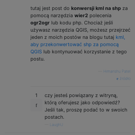
tutaj jest post do
konwersji kml na shp
za
pomocą narzędzia
wier2
polecenia
ogr2ogr
lub kodu php. Chociaż jeśli
używasz narzędzia QGIS, możesz przejrzeć
jeden z moich postów na blogu tutaj
kml,
aby przekonwertować shp za pomocą
QGIS
lub kontynuować korzystanie z tego
postu.
—
Himanshu Patel
źródło
1
czy jesteś powiązany z witryną,
którą oferujesz jako odpowiedź?
Jeśli tak, proszę podać to w swoich
postach.
—
LaughU