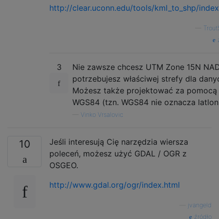
http://clear.uconn.edu/tools/kml_to_shp/inde
—
Trout
ź
3
Nie zawsze chcesz UTM Zone 15N NA
potrzebujesz właściwej strefy dla dany
Możesz także projektować za pomocą
WGS84 (tzn. WGS84 nie oznacza latlon
—
Vinko Vrsalovic
Jeśli interesują Cię narzędzia wiersza
10
poleceń, możesz użyć GDAL / OGR z
OSGEO.
http://www.gdal.org/ogr/index.html
—
jvangeld
źródło