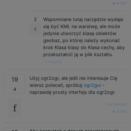
źródło
2
Wspomniane tutaj narzędzie wydaje
się być KML na warstwę, ale może
jedynie utworzyć klasę obiektów
geobaz, po której należy wykonać
krok Klasa klasy do Klasa cechy, aby
przekształcić ją w plik kształtu.
—
PolyGeo
Użyj ogr2ogr, ale jeśli nie interesuje Cię
19
wiersz poleceń, spróbuj
ogr2gui
-
naprawdę prosty interfejs dla ogr2ogr.
—
om_henners
źródło