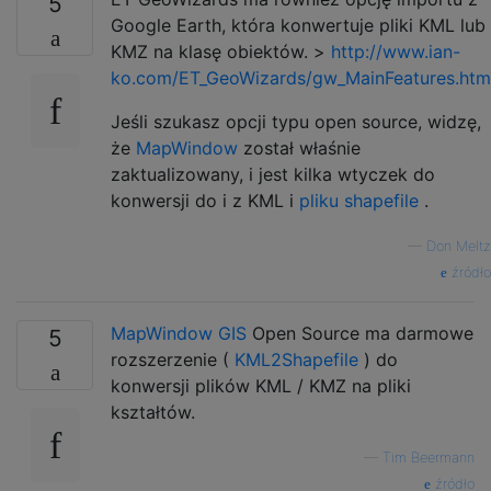
5
Google Earth, która konwertuje pliki KML lub
KMZ na klasę obiektów. >
http://www.ian-
ko.com/ET_GeoWizards/gw_MainFeatures.htm
Jeśli szukasz opcji typu open source, widzę,
że
MapWindow
został właśnie
zaktualizowany, i jest kilka wtyczek do
konwersji do i z KML i
pliku shapefile
.
—
Don Meltz
źródło
MapWindow GIS
Open Source ma darmowe
5
rozszerzenie (
KML2Shapefile
) do
konwersji plików KML / KMZ na pliki
kształtów.
—
Tim Beermann
źródło