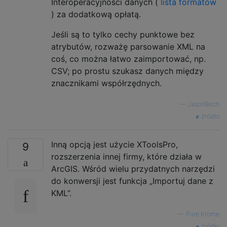
Interoperacyjności danych (
lista formatów
) za dodatkową opłatą.
Jeśli są to tylko cechy punktowe bez
atrybutów, rozważę parsowanie XML na
coś, co można łatwo zaimportować, np.
CSV; po prostu szukasz danych między
znacznikami współrzędnych.
—
JasonBirch
źródło
Inną opcją jest użycie XToolsPro,
9
rozszerzenia innej firmy, które działa w
ArcGIS. Wśród wielu przydatnych narzędzi
do konwersji jest funkcja „Importuj dane z
KML”.
—
Pure.Krome
źródło