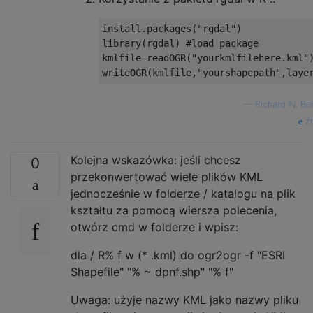
install.packages("rgdal")

library(rgdal) #load package

kmlfile=readOGR("yourkmlfilehere.kml")
writeOGR(kmlfile,"yourshapepath",laye
—
Richard N. Be
źr
Kolejna wskazówka: jeśli chcesz
0
przekonwertować wiele plików KML
jednocześnie w folderze / katalogu na plik
kształtu za pomocą wiersza polecenia,
otwórz cmd w folderze i wpisz:
dla / R% f w (* .kml) do ogr2ogr -f "ESRI
Shapefile" "% ~ dpnf.shp" "% f"
Uwaga: użyje nazwy KML jako nazwy pliku