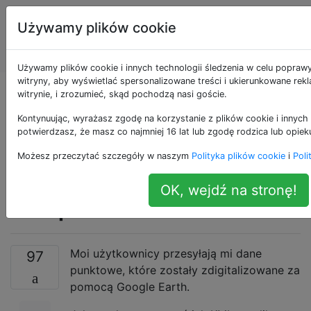
Systemy
Tagi
Używamy plików cookie
Informacji
Account
Geograficznej
Używamy plików cookie i innych technologii śledzenia w celu popraw
witryny, aby wyświetlać spersonalizowane treści i ukierunkowane rek
Konwertujesz
witrynie, i zrozumieć, skąd pochodzą nasi goście.
Kontynuując, wyrażasz zgodę na korzystanie z plików cookie i innych 
pomiędzy KML a
potwierdzasz, że masz co najmniej 16 lat lub zgodę rodzica lub opiek
Możesz przeczytać szczegóły w naszym
Polityka plików cookie
i
Poli
formatem plików
OK, wejdź na stronę!
shapefile (SHP)?
Moi użytkownicy przesyłają mi dane
97
punktowe, które zostały zdigitalizowane za
pomocą Google Earth.