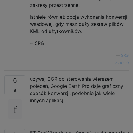
zakresy przestrzenne.
Istnieje również opcja wykonania konwersji
wsadowej, gdy masz duży zestaw plików
KML od użytkowników.
~ SRG
—
SRG
źródło
używaj OGR do sterowania wierszem
6
poleceń, Google Earth Pro daje graficzny
sposób konwersji, podobnie jak wiele
innych aplikacji
ET GeoWizards ma również opcję importu z