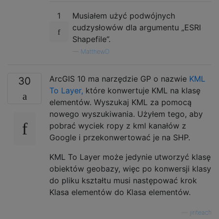
1
Musiałem użyć podwójnych
cudzysłowów dla argumentu „ESRI
Shapefile”.
—
MatthewD
ArcGIS 10 ma narzędzie GP o nazwie
KML
30
To Layer,
które konwertuje KML na klasę
elementów. Wyszukaj KML za pomocą
nowego wyszukiwania. Użyłem tego, aby
pobrać wyciek ropy z kml kanałów z
Google i przekonwertować je na SHP.
KML To Layer może jedynie utworzyć klasę
obiektów geobazy, więc po konwersji klasy
do pliku kształtu musi następować krok
Klasa elementów do Klasa elementów.
—
jiriteach