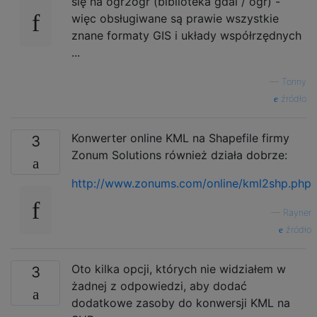
się na ogr2ogr (biblioteka gdal / ogr) -
więc obsługiwane są prawie wszystkie
znane formaty GIS i układy współrzędnych
...
—
Tonny
źródło
Konwerter online KML na Shapefile firmy
3
Zonum Solutions również działa dobrze:
http://www.zonums.com/online/kml2shp.php
—
Rayner
źródło
Oto kilka opcji, których nie widziałem w
3
żadnej z odpowiedzi, aby dodać
dodatkowe zasoby do konwersji KML na