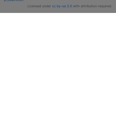
Licensed under
cc by-sa 3.0
with attribution required.