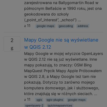
zarejestrowana na Ballygomartin Road w
północnym Belfaście w 1990 roku, jest ona
geokodowana do szkoły
(„point_of_interest”, „school”) …
11
google-maps
geocoding
address
Mapy Google nie są wyświetlane
2
w QGIS 2.12
Mapy Google w mojej wtyczce OpenLayers
w QGIS 2.12 nie są już wyświetlane. Inne
mapy pokazują, to znaczy: OSM Bing
MapQuest Pręcik Mapy Apple Próbowałem
w QGIS 2.8, a Mapy Google też tam nie
pokazują. Dotyczy to zarówno mojego
komputera domowego, jak i służbowego,
które znajdują się w różnych sieciach. …
11
qgis
qgis-plugins
google-maps
openlayers-2
quickmapservices