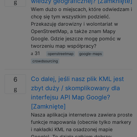
wiedzy geograficznej? [Zamknięte]
Wiem dużo o miejscach, które odwiedzam i
chcę się tym wszystkim podzielić.
Przekazuję darowizny i wolontariat w
OpenStreetMap, a także znam Mapy
Google. Gdzie jeszcze mogę pomóc w
tworzeniu map współpracy?
31
openstreetmap
google-maps
crowdsourcing
Co dalej, jeśli nasz plik KML jest
6
zbyt duży / skomplikowany dla
interfejsu API Map Google?
[Zamknięte]
Nasza aplikacja internetowa zawiera proste
funkcje mapowania (obecnie tylko markery
i nakładki KML na osadzonej mapie
Google). To działa całkiem dobrze;