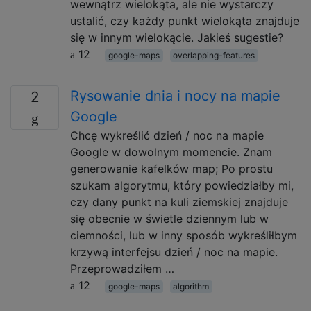
wewnątrz wielokąta, ale nie wystarczy
ustalić, czy każdy punkt wielokąta znajduje
się w innym wielokącie. Jakieś sugestie?
12
google-maps
overlapping-features
Rysowanie dnia i nocy na mapie
2
Google
Chcę wykreślić dzień / noc na mapie
Google w dowolnym momencie. Znam
generowanie kafelków map; Po prostu
szukam algorytmu, który powiedziałby mi,
czy dany punkt na kuli ziemskiej znajduje
się obecnie w świetle dziennym lub w
ciemności, lub w inny sposób wykreśliłbym
krzywą interfejsu dzień / noc na mapie.
Przeprowadziłem …
12
google-maps
algorithm