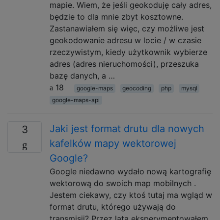
mapie. Wiem, że jeśli geokoduję cały adres,
będzie to dla mnie zbyt kosztowne.
Zastanawiałem się więc, czy możliwe jest
geokodowanie adresu w locie / w czasie
rzeczywistym, kiedy użytkownik wybierze
adres (adres nieruchomości), przeszuka
bazę danych, a …
18
google-maps
geocoding
php
mysql
google-maps-api
Jaki jest format drutu dla nowych
3
kafelków mapy wektorowej
Google?
Google niedawno wydało nową kartografię
wektorową do swoich map mobilnych .
Jestem ciekawy, czy ktoś tutaj ma wgląd w
format drutu, którego używają do
transmisji? Przez lata eksperymentowałem