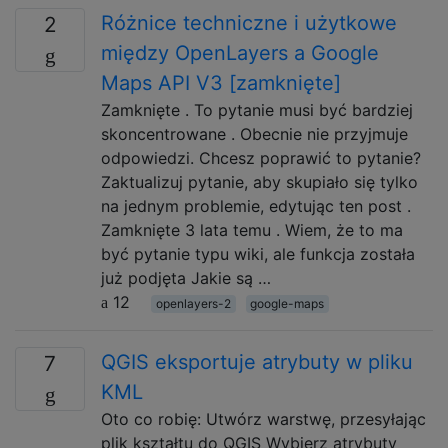
Różnice techniczne i użytkowe
2
między OpenLayers a Google
Maps API V3 [zamknięte]
Zamknięte . To pytanie musi być bardziej
skoncentrowane . Obecnie nie przyjmuje
odpowiedzi. Chcesz poprawić to pytanie?
Zaktualizuj pytanie, aby skupiało się tylko
na jednym problemie, edytując ten post .
Zamknięte 3 lata temu . Wiem, że to ma
być pytanie typu wiki, ale funkcja została
już podjęta Jakie są …
12
openlayers-2
google-maps
QGIS eksportuje atrybuty w pliku
7
KML
Oto co robię: Utwórz warstwę, przesyłając
plik kształtu do QGIS Wybierz atrybuty