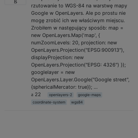
rzutowanie to WGS-84 na warstwę mapy
Google w OpenLayers. Ale po prostu nie
mogę zrobić ich we właściwym miejscu.
Zrobiłem w następujący sposób: map =
new OpenLayers.Map('map', {
numZoomLevels: 20, projection: new
OpenLayers.Projection("EPSG:900913"),
displayProjection: new
OpenLayers.Projection("EPSG: 4326") });
googlelayer = new
OpenLayers.Layer.Google("Google street",
{sphericalMercator: true}); …
22
openlayers-2
google-maps
coordinate-system
wgs84