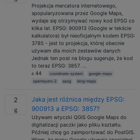
Projekcja mercatora internetowego,
spopularyzowana przez Google Maps,
wydaje się otrzymywać nowy kod EPSG co
kilka lat. EPSG: 900913 (Google w tekście
kalkulatora) był nieoficjalnym kodem EPSG:
3785 - jest to projekcja, której obecnie
używam dla moich zestawów danych
Jednak ten post na blogu sugeruje, że kod
to teraz EPSG: 3857. …
44
coordinate-system
google-maps
openlayers-2
epsg
bing-maps
Jaka jest różnica między EPSG:
2
900913 a EPSG: 3857?
Używam wtyczki QGIS Google Maps do
digitalizacji paczki jako pliku kształtu.
Później chcę go zaimportować do PostGIS.
Wiem, że mapy Google używają specjalnej