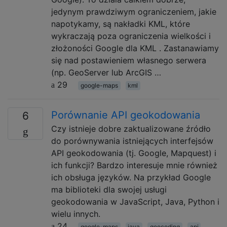
jedynym prawdziwym ograniczeniem, jakie
napotykamy, są nakładki KML, które
wykraczają poza ograniczenia wielkości i
złożoności Google dla KML . Zastanawiamy
się nad postawieniem własnego serwera
(np. GeoServer lub ArcGIS …
29
google-maps
kml
Porównanie API geokodowania
6
Czy istnieje dobre zaktualizowane źródło
do porównywania istniejących interfejsów
API geokodowania (tj. Google, Mapquest) i
ich funkcji? Bardzo interesuje mnie również
ich obsługa języków. Na przykład Google
ma biblioteki dla swojej usługi
geokodowania w JavaScript, Java, Python i
wielu innych.
24
google-maps
java
geocoding
api