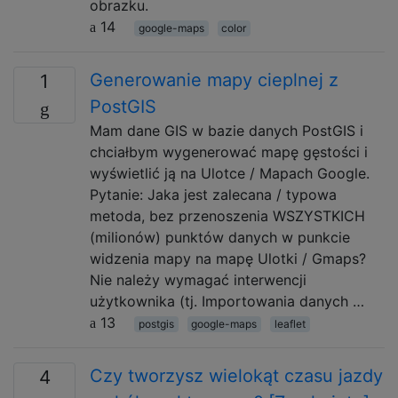
obrazku.
14
google-maps
color
Generowanie mapy cieplnej z
1
PostGIS
Mam dane GIS w bazie danych PostGIS i
chciałbym wygenerować mapę gęstości i
wyświetlić ją na Ulotce / Mapach Google.
Pytanie: Jaka jest zalecana / typowa
metoda, bez przenoszenia WSZYSTKICH
(milionów) punktów danych w punkcie
widzenia mapy na mapę Ulotki / Gmaps?
Nie należy wymagać interwencji
użytkownika (tj. Importowania danych …
13
postgis
google-maps
leaflet
Czy tworzysz wielokąt czasu jazdy
4