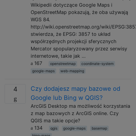
Wikipedii dotyczące Google Maps i
OpenStreetMap pokazują, że oba używają
WGS 84.
http://wiki.openstreetmap.org/wiki/EPSG:385
stwierdza, że EPSG: 3857 to układ
współrzędnych projekcji sferycznych
Mercator spopularyzowany przez serwisy
internetowe, takie jak …
167
openstreetmap
coordinate-system
google-maps
web-mapping
Czy dodajesz mapy bazowe od
4
Google lub Bing w QGIS?
ArcGIS Desktop ma możliwość korzystania
z map bazowych z ArcGIS online. Czy
QGIS ma takie opcje?
134
qgis
google-maps
basemap
bing-maps