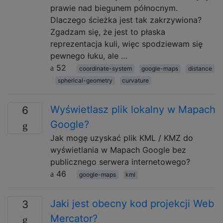
prawie nad biegunem północnym.
Dlaczego ścieżka jest tak zakrzywiona?
Zgadzam się, że jest to płaska
reprezentacja kuli, więc spodziewam się
pewnego łuku, ale …
52
coordinate-system
google-maps
distance
spherical-geometry
curvature
Wyświetlasz plik lokalny w Mapach
6
Google?
Jak mogę uzyskać plik KML / KMZ do
wyświetlania w Mapach Google bez
publicznego serwera internetowego?
46
google-maps
kml
Jaki jest obecny kod projekcji Web
3
Mercator?