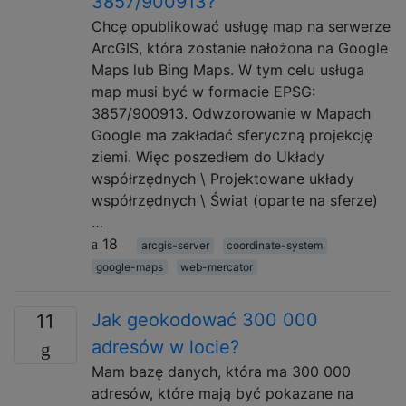
3857/900913?
Chcę opublikować usługę map na serwerze
ArcGIS, która zostanie nałożona na Google
Maps lub Bing Maps. W tym celu usługa
map musi być w formacie EPSG:
3857/900913. Odwzorowanie w Mapach
Google ma zakładać sferyczną projekcję
ziemi. Więc poszedłem do Układy
współrzędnych \ Projektowane układy
współrzędnych \ Świat (oparte na sferze)
…
18
arcgis-server
coordinate-system
google-maps
web-mercator
Jak geokodować 300 000
11
adresów w locie?
Mam bazę danych, która ma 300 000
adresów, które mają być pokazane na