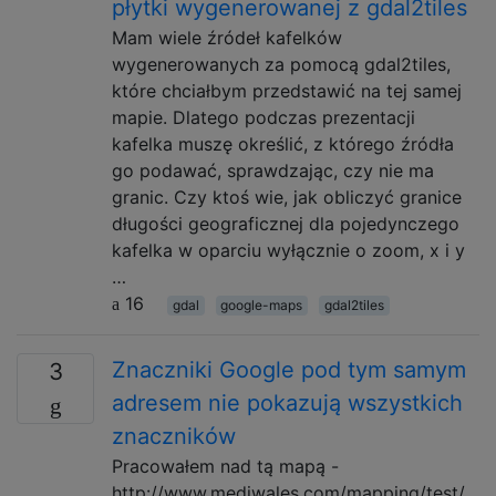
płytki wygenerowanej z gdal2tiles
Mam wiele źródeł kafelków
wygenerowanych za pomocą gdal2tiles,
które chciałbym przedstawić na tej samej
mapie. Dlatego podczas prezentacji
kafelka muszę określić, z którego źródła
go podawać, sprawdzając, czy nie ma
granic. Czy ktoś wie, jak obliczyć granice
długości geograficznej dla pojedynczego
kafelka w oparciu wyłącznie o zoom, x i y
…
16
gdal
google-maps
gdal2tiles
Znaczniki Google pod tym samym
3
adresem nie pokazują wszystkich
znaczników
Pracowałem nad tą mapą -
http://www.mediwales.com/mapping/test/