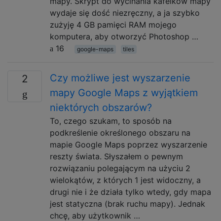
mapy. Skrypt do wycinania kafelków mapy
wydaje się dość niezręczny, a ja szybko
zużyję 4 GB pamięci RAM mojego
komputera, aby otworzyć Photoshop …
16
google-maps
tiles
Czy możliwe jest wyszarzenie
2
mapy Google Maps z wyjątkiem
niektórych obszarów?
To, czego szukam, to sposób na
podkreślenie określonego obszaru na
mapie Google Maps poprzez wyszarzenie
reszty świata. Słyszałem o pewnym
rozwiązaniu polegającym na użyciu 2
wielokątów, z których 1 jest widoczny, a
drugi nie i że działa tylko wtedy, gdy mapa
jest statyczna (brak ruchu mapy). Jednak
chcę, aby użytkownik …