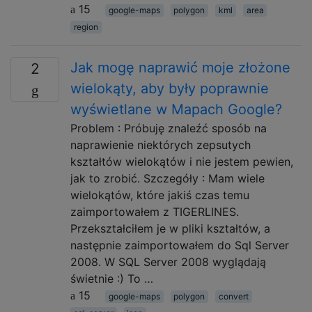
15
google-maps
polygon
kml
area
region
Jak mogę naprawić moje złożone
2
wielokąty, aby były poprawnie
wyświetlane w Mapach Google?
Problem : Próbuję znaleźć sposób na
naprawienie niektórych zepsutych
kształtów wielokątów i nie jestem pewien,
jak to zrobić. Szczegóły : Mam wiele
wielokątów, które jakiś czas temu
zaimportowałem z TIGERLINES.
Przekształciłem je w pliki kształtów, a
następnie zaimportowałem do Sql Server
2008. W SQL Server 2008 wyglądają
świetnie :) To …
15
google-maps
polygon
convert