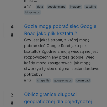
mieć …
17
data
google-maps
imagery
satellite
bing-maps
Gdzie mogę pobrać sieć Google
4
Road jako plik kształtu?
Czy jest jakaś strona, z której mogę
pobrać sieć Google Road jako plik
kształtu? Zgodnie z moją wiedzą nie jest
rozpowszechniany przez google. Więc
każdy może zasugerować, jak mogę
stworzyć tę sieć dróg na niestandardowe
potrzeby?
16
shapefile
google-maps
download
Oblicz granice długości
3
geograficznej dla pojedynczej