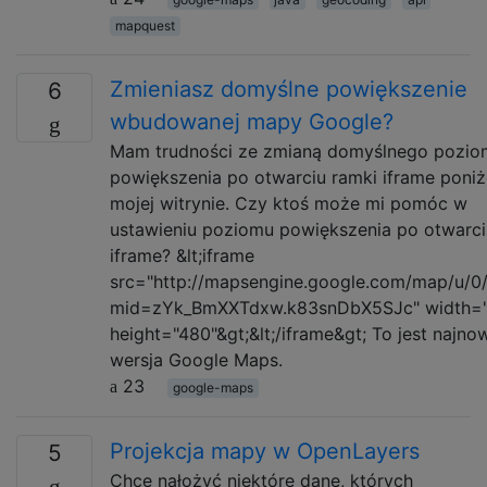
mapquest
Zmieniasz domyślne powiększenie
6
wbudowanej mapy Google?
Mam trudności ze zmianą domyślnego pozio
powiększenia po otwarciu ramki iframe poniż
mojej witrynie. Czy ktoś może mi pomóc w
ustawieniu poziomu powiększenia po otwarci
iframe? &lt;iframe
src="http://mapsengine.google.com/map/u/
mid=zYk_BmXXTdxw.k83snDbX5SJc" width="
height="480"&gt;&lt;/iframe&gt; To jest najno
wersja Google Maps.
23
google-maps
Projekcja mapy w OpenLayers
5
Chcę nałożyć niektóre dane, których