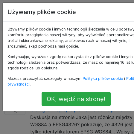
Systemy
Tagi
Używamy plików cookie
Informacji
Account
Geograficznej
Używamy plików cookie i innych technologii śledzenia w celu popraw
komfortu przeglądania naszej witryny, aby wyświetlać spersonalizow
Pytania otagowane
treści i ukierunkowane reklamy, analizować ruch w naszej witrynie, i
zrozumieć, skąd pochodzą nasi goście.
jako google-maps
Kontynuując, wyrażasz zgodę na korzystanie z plików cookie i innych
technologii śledzenia oraz potwierdzasz, że masz co najmniej 16 lat l
zgodę rodzica lub opiekuna.
Google Maps to aplikacja i technologia mapowania
Możesz przeczytać szczegóły w naszym
Polityka plików cookie
i
Poli
internetowego udostępniana przez Google bezpłatnie
prywatności
.
(do użytku niekomercyjnego),
OK, wejdź na stronę!
EPSG 3857 lub 4326 dla
3
GoogleMaps, OpenStreetMap i Ulotk
Dyskusja na stronie Jaka jest różnica między
WGS84 a EPSG4326? pokazuje, że 4326 jest
tylko identyfikatorem EPSG WGS84. . Wpisy z