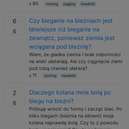
80
running
jogging
treadmill
Czy bieganie na bieżniach jest
6
łatwiejsze niż bieganie na
zewnątrz, ponieważ ziemia jest
wciągana pod bieżnię?
Wiem, że gładka ziemia i brak odporności
na wiatr ułatwiają. Ale czy ciągnięcie ziemi
pod tobą również ułatwia?
11
running
treadmill
Dlaczego kolana mnie bolą po
2
biegu na bieżni?
Próbuję wrócić do formy i zacząć biec. Po
kilku biegach (bieżnia na siłowni) moje
kolana naprawdę bolą. Czy to z powodu