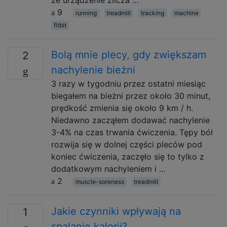
że urządzenie zlicza …
9
running
treadmill
tracking
machine
fitbit
Bolą mnie plecy, gdy zwiększam
2
nachylenie bieżni
3 razy w tygodniu przez ostatni miesiąc
biegałem na bieżni przez około 30 minut,
prędkość zmienia się około 9 km / h.
Niedawno zacząłem dodawać nachylenie
3-4% na czas trwania ćwiczenia. Tępy ból
rozwija się w dolnej części pleców pod
koniec ćwiczenia, zaczęło się to tylko z
dodatkowym nachyleniem i …
2
muscle-soreness
treadmill
Jakie czynniki wpływają na
1
spalanie kalorii?