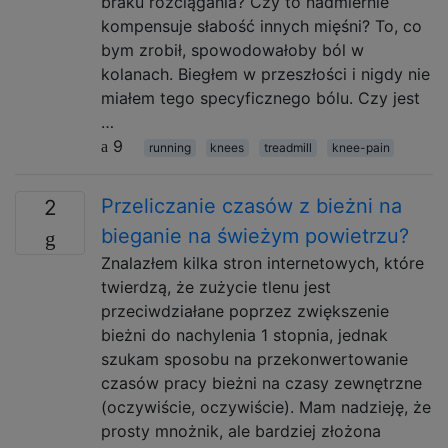
braku rozciągania? Czy to nadmiernie
kompensuje słabość innych mięśni? To, co
bym zrobił, spowodowałoby ból w
kolanach. Biegłem w przeszłości i nigdy nie
miałem tego specyficznego bólu. Czy jest
…
9
running
knees
treadmill
knee-pain
Przeliczanie czasów z bieżni na
2
bieganie na świeżym powietrzu?
Znalazłem kilka stron internetowych, które
twierdzą, że zużycie tlenu jest
przeciwdziałane poprzez zwiększenie
bieżni do nachylenia 1 stopnia, jednak
szukam sposobu na przekonwertowanie
czasów pracy bieżni na czasy zewnętrzne
(oczywiście, oczywiście). Mam nadzieję, że
prosty mnożnik, ale bardziej złożona