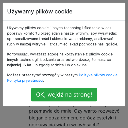
Sprawność
Tagi
Używamy plików cookie
Account
fizyczna
Używamy plików cookie i innych technologii śledzenia w celu
Pytania otagowane
poprawy komfortu przeglądania naszej witryny, aby wyświetlać
spersonalizowane treści i ukierunkowane reklamy, analizować
ruch w naszej witrynie, i zrozumieć, skąd pochodzą nasi goście.
jako treadmill
Kontynuując, wyrażasz zgodę na korzystanie z plików cookie i
innych technologii śledzenia oraz potwierdzasz, że masz co
Czy jest jakaś korzyść z
13
najmniej 16 lat lub zgodę rodzica lub opiekuna.
„prawdziwego” biegania na
Możesz przeczytać szczegóły w naszym
Polityka plików cookie
i
świeżym powietrzu w porównaniu
Polityka prywatności
.
z bieganiem na bieżni w siłowni?
OK, wejdź na stronę!
Jestem leniwą osobą, więc bieganie
podczas pobytu w tym samym miejscu
przemawia do mnie. Czy warto rozważyć
bieganie poza domem, oprócz estetyki i
odczuwania wiatru we włosach?