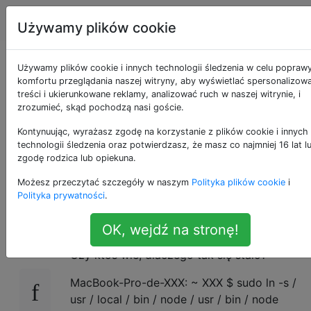
Apple
Tagi
Account
Używamy plików cookie
Uniksowe polecenie
Używamy plików cookie i innych technologii śledzenia w celu popraw
komfortu przeglądania naszej witryny, aby wyświetlać spersonalizow
treści i ukierunkowane reklamy, analizować ruch w naszej witrynie, i
„ln -s” jest
zrozumieć, skąd pochodzą nasi goście.
niedozwolone w OSX
Kontynuując, wyrażasz zgodę na korzystanie z plików cookie i innych
technologii śledzenia oraz potwierdzasz, że masz co najmniej 16 lat l
zgodę rodzica lub opiekuna.
El Capitan Beta3
Możesz przeczytać szczegóły w naszym
Polityka plików cookie
i
Polityka prywatności
.
Instalowałem nodejs dla Symphony, gdy
54
OK, wejdź na stronę!
trafiłem na błąd „Operacja niedozwolona”.
Czy ktoś wie, dlaczego tak się stało?
MacBook-Pro-de-XXX: ~ XXX $ sudo ln -s /
usr / local / bin / node / usr / bin / node