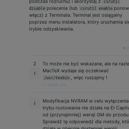
podczas rozruchu) i skorzystaj z
csrutil
polecenia (lub
ponow
disable
csrutil enable
włącz) z Terminala. Terminal jest osiągalny
poprzez menu instalatora, który uruchamia si
trybie odzyskiwania.
—
ź
2
To może nie być wskazane, ale na razi
MacTeX wydaje się oczekiwać
, więc ruszajmy !
/usr/texbin
—
David Lord,
Modyfikacja NVRAM w celu wyłączenia
trybu rootowania nie działa na El Capit
od (przynajmniej) wersji GM do przodu
Sprawdź tę odpowiedź dla metody, któ
działa w obecnie dostępnej wersji: