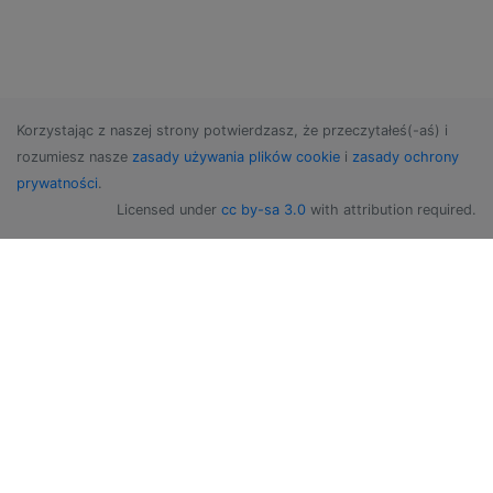
Korzystając z naszej strony potwierdzasz, że przeczytałeś(-aś) i
rozumiesz nasze
zasady używania plików cookie
i
zasady ochrony
prywatności
.
Licensed under
cc by-sa 3.0
with attribution required.