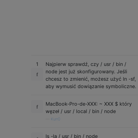
1
Najpierw sprawdź, czy / usr / bin /
node jest już skonfigurowany. Jeśli
chcesz to zmienić, możesz użyć ln -sf,
aby wymusić dowiązanie symboliczne.
MacBook-Pro-de-XXX: ~ XXX $ który
węzeł / usr / local / bin / node
—
Kurr0
ls -la / usr / bin / node