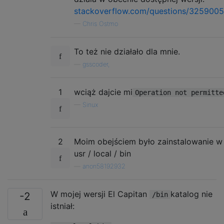
stackoverflow.com/questions/32590053
—
Chris Ostmo
To też nie działało dla mnie.
—
gsscoder,
1
wciąż dajcie mi
Operation not permitte
—
Sinux
2
Moim obejściem było zainstalowanie w 
usr / local / bin
—
anon58192932
W mojej wersji El Capitan
katalog nie
-2
/bin
istniał: