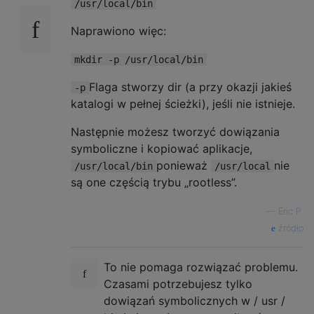
/usr/local/bin
Naprawiono więc:
mkdir -p /usr/local/bin
Flaga stworzy dir (a przy okazji jakieś
-p
katalogi w pełnej ścieżki), jeśli nie istnieje.
Następnie możesz tworzyć dowiązania
symboliczne i kopiować aplikacje,
ponieważ
nie
/usr/local/bin
/usr/local
są one częścią trybu „rootless”.
—
Eric P.
źródło
To nie pomaga rozwiązać problemu.
Czasami potrzebujesz tylko
dowiązań symbolicznych w / usr /