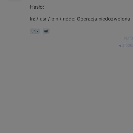
Hasło:
ln: / usr / bin / node: Operacja niedozwolona
unix
url
—
Kurr0
źródło