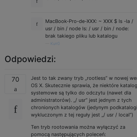
MacBook-Pro-de-XXX: ~ XXX $ ls -la /
usr / bin / node ls: / usr / bin / node:
brak takiego pliku lub katalogu
—
Kurr0
Odpowiedzi:
Jest to tak zwany tryb „rootless” w nowej wer
70
OS X. Skutecznie sprawia, że ​​niektóre katalog
systemowe są tylko do odczytu (nawet dla
administratorów). „/ usr” jest jednym z tych
chronionych katalogów (jedynym podkatalog
wykluczonym z tej reguły jest „/ usr / local”)
Ten tryb rootowania można wyłączyć za
pomocą następujących poleceń: