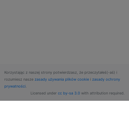
Korzystając z naszej strony potwierdzasz, że przeczytałeś(-aś) i
rozumiesz nasze
zasady używania plików cookie
i
zasady ochrony
prywatności
.
Licensed under
cc by-sa 3.0
with attribution required.