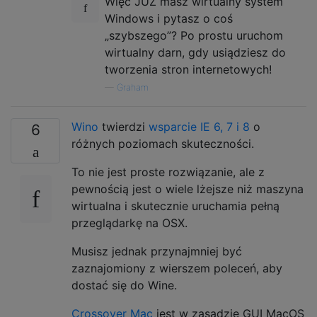
Więc JUŻ masz wirtualny system
Windows i pytasz o coś
„szybszego”? Po prostu uruchom
wirtualny darn, gdy usiądziesz do
tworzenia stron internetowych!
—
Graham
Wino
twierdzi
wsparcie IE 6, 7 i 8
o
6
różnych poziomach skuteczności.
To nie jest proste rozwiązanie, ale z
pewnością jest o wiele lżejsze niż maszyna
wirtualna i skutecznie uruchamia pełną
przeglądarkę na OSX.
Musisz jednak przynajmniej być
zaznajomiony z wierszem poleceń, aby
dostać się do Wine.
Crossover Mac
jest w zasadzie GUI MacOS