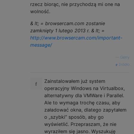
rzecz biorąc, nie przychodzą mi one na
wolność.
& lt; = browsercam.com zostanie
zamknięty 1 lutego 2013 r. & lt; =
http://www.browsercam.com/important-
message/
—
Gerry
źródło
Zainstalowałem już system
operacyjny Windows na Virtualbox,
alternatywny dla VMWare i Parallel.
Ale to wymaga trochę czasu, aby
załadować okna, dlatego zapytałem
o „szybki” sposób, aby go
wyświetlić. Przepraszam, że nie
wyraziłem się jasno. Wyszukuję