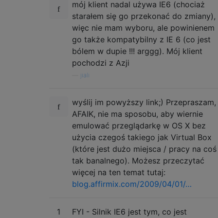
mój klient nadal używa IE6 (chociaż
starałem się go przekonać do zmiany),
więc nie mam wyboru, ale powinienem
go także kompatybilny z IE 6 (co jest
bólem w dupie !!! arggg). Mój klient
pochodzi z Azji
—
jiali
wyślij im powyższy link;) Przepraszam,
AFAIK, nie ma sposobu, aby wiernie
emulować przeglądarkę w OS X bez
użycia czegoś takiego jak Virtual Box
(które jest dużo miejsca / pracy na coś
tak banalnego). Możesz przeczytać
więcej na ten temat tutaj:
blog.affirmix.com/2009/04/01/…
1
FYI - Silnik IE6 jest tym, co jest