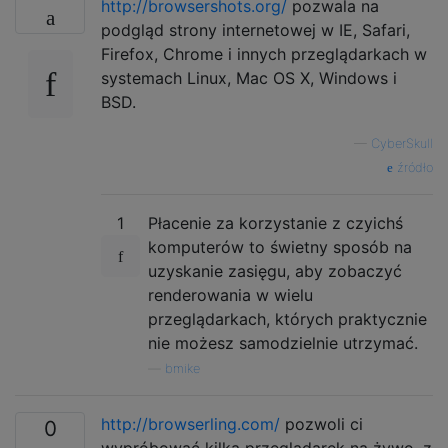
http://browsershots.org/
pozwala na
podgląd strony internetowej w IE, Safari,
Firefox, Chrome i innych przeglądarkach w
systemach Linux, Mac OS X, Windows i
BSD.
—
CyberSkull
źródło
1
Płacenie za korzystanie z czyichś
komputerów to świetny sposób na
uzyskanie zasięgu, aby zobaczyć
renderowania w wielu
przeglądarkach, których praktycznie
nie możesz samodzielnie utrzymać.
—
bmike
http://browserling.com/
pozwoli ci
0
wypróbować kilka przeglądarek na żywo, z