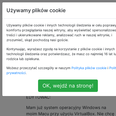
Apple
Tagi
Account
Używamy plików cookie
Zobacz IE (6,7,8,9) na
Używamy plików cookie i innych technologii śledzenia w celu popraw
komfortu przeglądania naszej witryny, aby wyświetlać spersonalizow
treści i ukierunkowane reklamy, analizować ruch w naszej witrynie, i
Macu?
zrozumieć, skąd pochodzą nasi goście.
Kontynuując, wyrażasz zgodę na korzystanie z plików cookie i innych
technologii śledzenia oraz potwierdzasz, że masz co najmniej 16 lat 
Jestem programistą internetowym.
6
rodzica lub opiekuna.
Chciałbym zobaczyć mój projekt na IE (6 -
Możesz przeczytać szczegóły w naszym
Polityka plików cookie
i
Poli
najnowsze). Czy jest szybki sposób, aby to
prywatności
.
zobaczyć?
OK, wejdź na stronę!
Z góry dziękuję
EDYTOWAĆ:
Mam już system operacyjny Windows na
moim Macu przy użyciu VirtualBox. Nie chcę