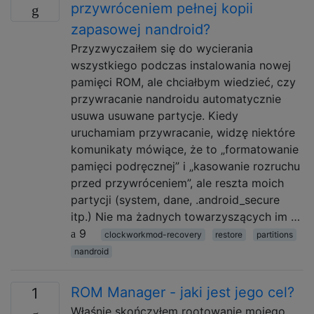
przywróceniem pełnej kopii
zapasowej nandroid?
Przyzwyczaiłem się do wycierania
wszystkiego podczas instalowania nowej
pamięci ROM, ale chciałbym wiedzieć, czy
przywracanie nandroidu automatycznie
usuwa usuwane partycje. Kiedy
uruchamiam przywracanie, widzę niektóre
komunikaty mówiące, że to „formatowanie
pamięci podręcznej” i „kasowanie rozruchu
przed przywróceniem”, ale reszta moich
partycji (system, dane, .android_secure
itp.) Nie ma żadnych towarzyszących im …
9
clockworkmod-recovery
restore
partitions
nandroid
ROM Manager - jaki jest jego cel?
1
Właśnie skończyłem rootowanie mojego