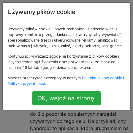
Android
Tagi
Account
Używamy plików cookie
Pytania otagowane
Używamy plików cookie i innych technologii śledzenia w celu
poprawy komfortu przeglądania naszej witryny, aby wyświetlać
spersonalizowane treści i ukierunkowane reklamy, analizować
jako nandroid
ruch w naszej witrynie, i zrozumieć, skąd pochodzą nasi goście.
Kontynuując, wyrażasz zgodę na korzystanie z plików cookie i
Jaki jest związek między ROM
3
innych technologii śledzenia oraz potwierdzasz, że masz co
Managerem, ClockworkMod i
najmniej 16 lat lub zgodę rodzica lub opiekuna.
Nandroidem? Których potrzebuję?
Możesz przeczytać szczegóły w naszym
Polityka plików cookie
i
Polityka prywatności
.
Rozumiem więc, że pierwszą rzeczą, którą
muszę zrobić z telefonem po zrootowaniu,
OK, wejdź na stronę!
jest wykonanie kopii zapasowej
wszystkiego. Miałem jednak wątpliwości co
do 3 z pozornie popularnych narzędzi
używanych do tego celu. Na przykład, czy
Nandroid to aplikacja, którą uruchamiam na