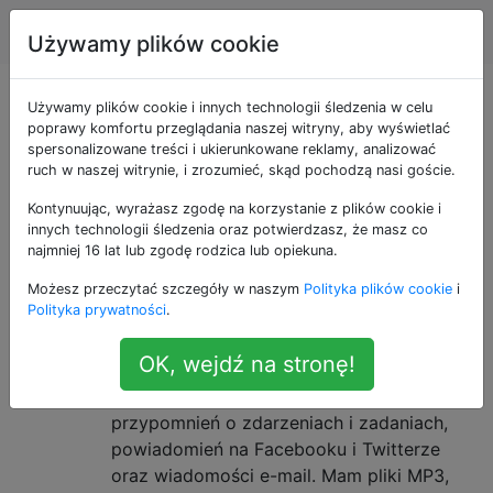
Android
Tagi
Account
Używamy plików cookie
Pytania otagowane
Używamy plików cookie i innych technologii śledzenia w celu
poprawy komfortu przeglądania naszej witryny, aby wyświetlać
spersonalizowane treści i ukierunkowane reklamy, analizować
jako mp3
ruch w naszej witrynie, i zrozumieć, skąd pochodzą nasi goście.
Kontynuując, wyrażasz zgodę na korzystanie z plików cookie i
Jak ustawić niestandardowy plik
6
innych technologii śledzenia oraz potwierdzasz, że masz co
MP3 jako dzwonek dla innych
najmniej 16 lat lub zgodę rodzica lub opiekuna.
powiadomień?
Możesz przeczytać szczegóły w naszym
Polityka plików cookie
i
Polityka prywatności
.
Mam HTC Droid Incredible z systemem
Android 2.2 FroYo i chciałbym używać
OK, wejdź na stronę!
niestandardowych dźwięków / piosenek
jako dzwonków do powiadomień SMS,
przypomnień o zdarzeniach i zadaniach,
powiadomień na Facebooku i Twitterze
oraz wiadomości e-mail. Mam pliki MP3,