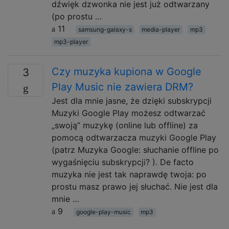
dźwięk dzwonka nie jest już odtwarzany
(po prostu …
11
samsung-galaxy-s
media-player
mp3
mp3-player
Czy muzyka kupiona w Google
3
Play Music nie zawiera DRM?
Jest dla mnie jasne, że dzięki subskrypcji
Muzyki Google Play możesz odtwarzać
„swoją” muzykę (online lub offline) za
pomocą odtwarzacza muzyki Google Play
(patrz Muzyka Google: słuchanie offline po
wygaśnięciu subskrypcji? ). De facto
muzyka nie jest tak naprawdę twoja: po
prostu masz prawo jej słuchać. Nie jest dla
mnie …
9
google-play-music
mp3