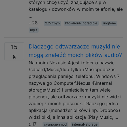
których chcę użyć, znajdujące się w
katalogu / dzwonków w moim telefonie, ale
…
28
2.2-froyo
htc-droid-incredible
ringtone
mp3
Dlaczego odtwarzacze muzyki nie
15
mogą znaleźć moich plików audio?
Na moim Nexusie 4 jest folder o nazwie
/sdcard/Music/(lub tylko /Musicpodczas
przeglądania pamięci telefonu; Windows 7
nazywa go Computer\Nexus 4\Internal
storage\Music) i umieściłem tam wiele
piosenek, ale odtwarzacz muzyki nie widzi
żadnej z moich piosenek. Dlaczego jedna
aplikacja (menedżer plików i np. Dropbox)
widzi pliki, a inna aplikacja (Play Music, …
17
cyanogenmod
internal-storage