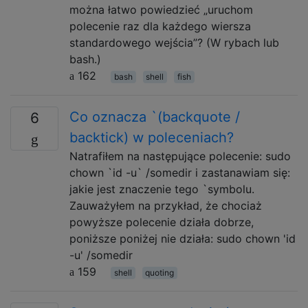
można łatwo powiedzieć „uruchom
polecenie raz dla każdego wiersza
standardowego wejścia”? (W rybach lub
bash.)
162
bash
shell
fish
Co oznacza `(backquote /
6
backtick) w poleceniach?
Natrafiłem na następujące polecenie: sudo
chown `id -u` /somedir i zastanawiam się:
jakie jest znaczenie tego `symbolu.
Zauważyłem na przykład, że chociaż
powyższe polecenie działa dobrze,
poniższe poniżej nie działa: sudo chown 'id
-u' /somedir
159
shell
quoting