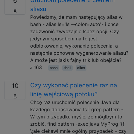
6
aliasu
Powiedzmy, że mam następujący alias w
bash - alias ls='ls --color=auto'- i chcę
zadzwonić zwyczajnie lsbez opcji. Czy
jedynym sposobem na to jest
odblokowanie, wykonanie polecenia, a
następnie ponowne wygenerowanie aliasu?
A może jest jakiś fajny trik lub obejście?
163
bash
shell
alias
Czy wykonać polecenie raz na
10
linię wejściową potoku?
Chcę raz uruchomić polecenie Java dla
każdego dopasowania ls | grep pattern -.
W tym przypadku myślę, że mógłbym to
zrobić, find pattern -exec java MyProg '{}'
\;ale ciekawi mnie ogólny przypadek - czy