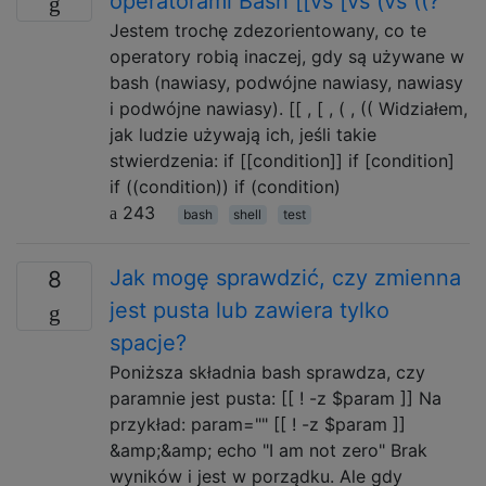
operatorami Bash [[vs [vs (vs ((?
Jestem trochę zdezorientowany, co te
operatory robią inaczej, gdy są używane w
bash (nawiasy, podwójne nawiasy, nawiasy
i podwójne nawiasy). [[ , [ , ( , (( Widziałem,
jak ludzie używają ich, jeśli takie
stwierdzenia: if [[condition]] if [condition]
if ((condition)) if (condition)
243
bash
shell
test
Jak mogę sprawdzić, czy zmienna
8
jest pusta lub zawiera tylko
spacje?
Poniższa składnia bash sprawdza, czy
paramnie jest pusta: [[ ! -z $param ]] Na
przykład: param="" [[ ! -z $param ]]
&amp;&amp; echo "I am not zero" Brak
wyników i jest w porządku. Ale gdy