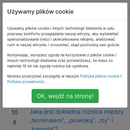
Unix & Linux
Tagi
Account
Używamy plików cookie
Pytania otagowane
Używamy plików cookie i innych technologii śledzenia w celu
poprawy komfortu przeglądania naszej witryny, aby wyświetlać
spersonalizowane treści i ukierunkowane reklamy, analizować
jako shell
ruch w naszej witrynie, i zrozumieć, skąd pochodzą nasi goście.
Kontynuując, wyrażasz zgodę na korzystanie z plików cookie i
Powłoka jest interfejsem wiersza poleceń Uniksa.
innych technologii śledzenia oraz potwierdzasz, że masz co
Możesz pisać polecenia w powłoce interaktywnie lub
najmniej 16 lat lub zgodę rodzica lub opiekuna.
pisać skrypty automatyzujące zadania. Użyj tego
Możesz przeczytać szczegóły w naszym
Polityka plików cookie
i
znacznika do pytań dotyczących / bin / sh i
Polityka prywatności
.
najbardziej kompatybilnych powłok (ash, bash, ksh,
zsh,…). Skrypty powłoki z błędami sprawdź je w
OK, wejdź na stronę!
http://shellcheck.net przed opublikowaniem tutaj.
Jaka jest dokładna różnica między
10
„terminalem”, „powłoką”, „tty” i
„konsolą”?