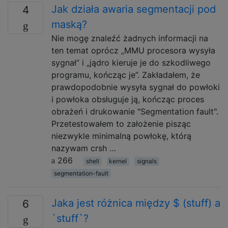
Jak działa awaria segmentacji pod
4
maską?
Nie mogę znaleźć żadnych informacji na
ten temat oprócz „MMU procesora wysyła
sygnał” i „jądro kieruje je do szkodliwego
programu, kończąc je”. Zakładałem, że
prawdopodobnie wysyła sygnał do powłoki
i powłoka obsługuje ją, kończąc proces
obrażeń i drukowanie "Segmentation fault".
Przetestowałem to założenie pisząc
niezwykle minimalną powłokę, którą
nazywam crsh …
266
shell
kernel
signals
segmentation-fault
Jaka jest różnica między $ (stuff) a
6
`stuff`?