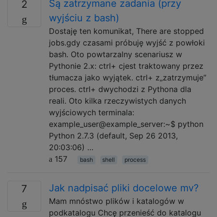
Są zatrzymane zadania (przy
2
wyjściu z bash)
Dostaję ten komunikat, There are stopped
jobs.gdy czasami próbuję wyjść z powłoki
bash. Oto powtarzalny scenariusz w
Pythonie 2.x: ctrl+ cjest traktowany przez
tłumacza jako wyjątek. ctrl+ z„zatrzymuje”
proces. ctrl+ dwychodzi z Pythona dla
reali. Oto kilka rzeczywistych danych
wyjściowych terminala:
example_user@example_server:~$ python
Python 2.7.3 (default, Sep 26 2013,
20:03:06) …
157
bash
shell
process
Jak nadpisać pliki docelowe mv?
7
Mam mnóstwo plików i katalogów w
podkatalogu Chcę przenieść do katalogu