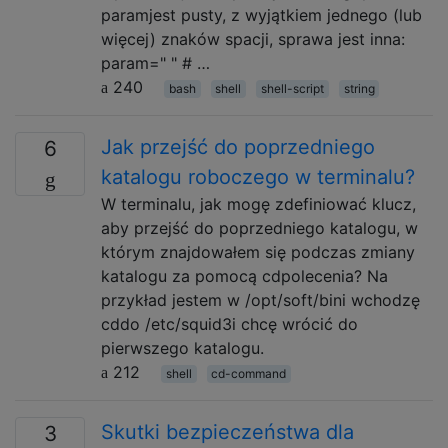
paramjest pusty, z wyjątkiem jednego (lub
więcej) znaków spacji, sprawa jest inna:
param=" " # …
240
bash
shell
shell-script
string
Jak przejść do poprzedniego
6
katalogu roboczego w terminalu?
W terminalu, jak mogę zdefiniować klucz,
aby przejść do poprzedniego katalogu, w
którym znajdowałem się podczas zmiany
katalogu za pomocą cdpolecenia? Na
przykład jestem w /opt/soft/bini wchodzę
cddo /etc/squid3i chcę wrócić do
pierwszego katalogu.
212
shell
cd-command
Skutki bezpieczeństwa dla
3