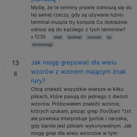
Myślę, że te terminy prawie odnoszą się do
tej samej rzeczy, gdy są używane luźno:
terminal muszla tty konsola Co dokładnie
odnosi się do każdego z tych terminów?
1235
shell
terminal
console
tty
terminology
Jak mogę grepować dla wielu
13
wzorów z wzorem mającym znak
rury?
Chcę znaleźć wszystkie wiersze w kilku
plikach, które pasują do jednego z dwóch
wzorów. Próbowałem znaleźć wzorce,
których szukam, pisząc grep (foo|bar) *.txt
ale powłoka interpretuje |potok i narzeka,
gdy barnie jest plikiem wykonywalnym. Jak
mogę grep dla wielu wzorców w tym