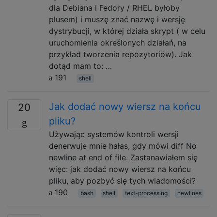
dla Debiana i Fedory / RHEL byłoby
plusem) i muszę znać nazwę i wersję
dystrybucji, w której działa skrypt ( w celu
uruchomienia określonych działań, na
przykład tworzenia repozytoriów). Jak
dotąd mam to: …
191
shell
Jak dodać nowy wiersz na końcu
20
pliku?
Używając systemów kontroli wersji
denerwuje mnie hałas, gdy mówi diff No
newline at end of file. Zastanawiałem się
więc: jak dodać nowy wiersz na końcu
pliku, aby pozbyć się tych wiadomości?
190
bash
shell
text-processing
newlines