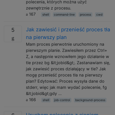
polecenia, których można użyć
zewnętrznie z procesu.
167
shell
command-line
process
cwd
Jak zawiesić i przenieść proces tła
5
na pierwszy plan
Mam proces pierwotnie uruchomiony na
pierwszym planie. Zawiesiłem przez Ctrl+
Z, a następnie wznowiłem jego działanie w
tle przez bg &lt;jobid&gt;. Zastanawiam się,
jak zawiesić proces działający w tle? Jak
mogę przenieść proces tła na pierwszy
plan? Edytować: Proces wysyła dane do
stderr, więc jak mam wydać polecenie, fg
&lt;jobid&gt;gdy …
166
shell
job-control
background-process
Uruchom polecenie z cieniem