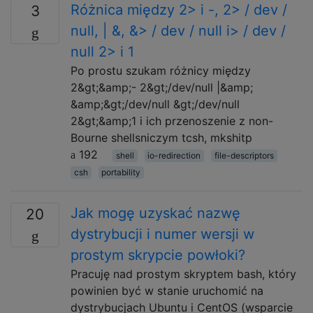
Różnica między 2> i -, 2> / dev /
3
null, | &, &> / dev / null i> / dev /
null 2> i 1
Po prostu szukam różnicy między
2&gt;&amp;- 2&gt;/dev/null |&amp;
&amp;&gt;/dev/null &gt;/dev/null
2&gt;&amp;1 i ich przenoszenie z non-
Bourne shellsniczym tcsh, mkshitp
192
shell
io-redirection
file-descriptors
csh
portability
Jak mogę uzyskać nazwę
20
dystrybucji i numer wersji w
prostym skrypcie powłoki?
Pracuję nad prostym skryptem bash, który
powinien być w stanie uruchomić na
dystrybucjach Ubuntu i CentOS (wsparcie