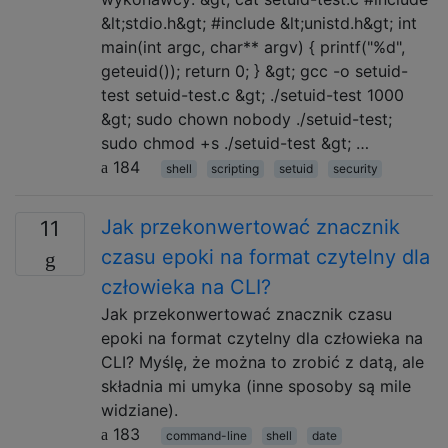
&lt;stdio.h&gt; #include &lt;unistd.h&gt; int
main(int argc, char** argv) { printf("%d",
geteuid()); return 0; } &gt; gcc -o setuid-
test setuid-test.c &gt; ./setuid-test 1000
&gt; sudo chown nobody ./setuid-test;
sudo chmod +s ./setuid-test &gt; …
184
shell
scripting
setuid
security
Jak przekonwertować znacznik
11
czasu epoki na format czytelny dla
człowieka na CLI?
Jak przekonwertować znacznik czasu
epoki na format czytelny dla człowieka na
CLI? Myślę, że można to zrobić z datą, ale
składnia mi umyka (inne sposoby są mile
widziane).
183
command-line
shell
date