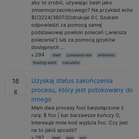
aby to zrobić, używając bash jako
zmiennoprzecinkowego? Na przykład echo
$((3224/3807.0))drukuje 0:(. Szukam
odpowiedzi za pomocą samej
podstawowej powłoki poleceń („wiersza
polecenia”) lub za pomocą języków
dostępnych …
294
shell
command-line
arithmetic
floating-point
calculator
Uzyskaj status zakończenia
16
procesu, który jest potokowany do
innego
Mam dwa procesy fooi barpołączone z
rurą: $ foo | bar barzawsze kończy 0;
Interesuje mnie kod wyjścia foo. Czy jest
na to jakiś sposób?
287
shell
pipe
exit