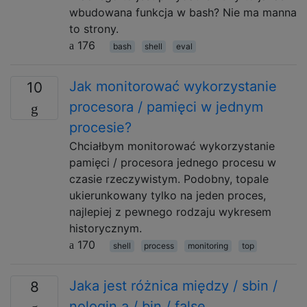
wbudowana funkcja w bash? Nie ma manna
to strony.
176
bash
shell
eval
Jak monitorować wykorzystanie
10
procesora / pamięci w jednym
procesie?
Chciałbym monitorować wykorzystanie
pamięci / procesora jednego procesu w
czasie rzeczywistym. Podobny, topale
ukierunkowany tylko na jeden proces,
najlepiej z pewnego rodzaju wykresem
historycznym.
170
shell
process
monitoring
top
Jaka jest różnica między / sbin /
8
nologin a / bin / false