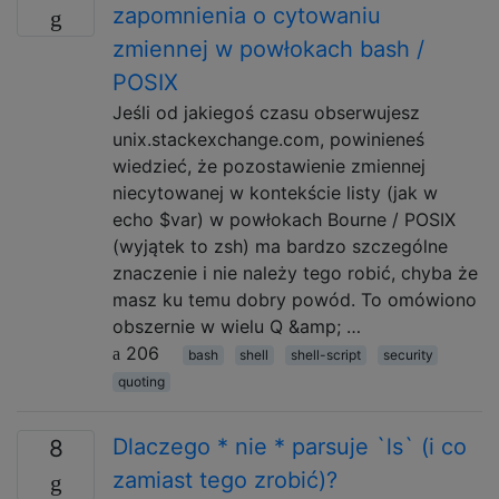
zapomnienia o cytowaniu
zmiennej w powłokach bash /
POSIX
Jeśli od jakiegoś czasu obserwujesz
unix.stackexchange.com, powinieneś
wiedzieć, że pozostawienie zmiennej
niecytowanej w kontekście listy (jak w
echo $var) w powłokach Bourne / POSIX
(wyjątek to zsh) ma bardzo szczególne
znaczenie i nie należy tego robić, chyba że
masz ku temu dobry powód. To omówiono
obszernie w wielu Q &amp; …
206
bash
shell
shell-script
security
quoting
Dlaczego * nie * parsuje `ls` (i co
8
zamiast tego zrobić)?