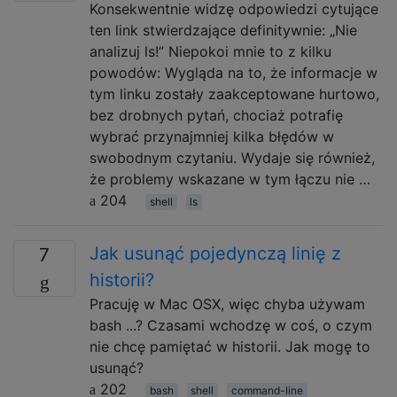
Konsekwentnie widzę odpowiedzi cytujące
ten link stwierdzające definitywnie: „Nie
analizuj ls!” Niepokoi mnie to z kilku
powodów: Wygląda na to, że informacje w
tym linku zostały zaakceptowane hurtowo,
bez drobnych pytań, chociaż potrafię
wybrać przynajmniej kilka błędów w
swobodnym czytaniu. Wydaje się również,
że problemy wskazane w tym łączu nie …
204
shell
ls
Jak usunąć pojedynczą linię z
7
historii?
Pracuję w Mac OSX, więc chyba używam
bash ...? Czasami wchodzę w coś, o czym
nie chcę pamiętać w historii. Jak mogę to
usunąć?
202
bash
shell
command-line