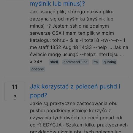
myślnik lub minus)?
Jak usunąć plik, którego nazwa pliku
zaczyna się od myślnika (myślnik lub
minus) -? Jestem ssh'd na zdalnym
serwerze OSX i mam ten plik w moim
katalogu: tohru:~ $ ls -l total 8 -rw-r--r-- 1
me staff 1352 Aug 18 14:33 --help ... Jak na
świecie mogę usunąć --helpz interfejsu …
348
shell
command-line
rm
quoting
options
Jak korzystać z poleceń pushd i
11
popd?
Jakie są praktyczne zastosowania obu
pushdi popdkiedy istnieje korzyść z
używania tych dwóch poleceń ponad cdi
cd -? EDYCJA : Szukam kilku praktycznych
przykładów użycia obu tych poleceń lub