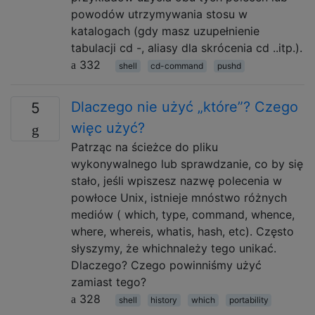
powodów utrzymywania stosu w
katalogach (gdy masz uzupełnienie
tabulacji cd -, aliasy dla skrócenia cd ..itp.).
332
shell
cd-command
pushd
Dlaczego nie użyć „które”? Czego
5
więc użyć?
Patrząc na ścieżce do pliku
wykonywalnego lub sprawdzanie, co by się
stało, jeśli wpiszesz nazwę polecenia w
powłoce Unix, istnieje mnóstwo różnych
mediów ( which, type, command, whence,
where, whereis, whatis, hash, etc). Często
słyszymy, że whichnależy tego unikać.
Dlaczego? Czego powinniśmy użyć
zamiast tego?
328
shell
history
which
portability