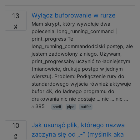
Wyłącz buforowanie w rurze
13
Mam skrypt, który wywołuje dwa
polecenia: long_running_command |
print_progress Te
long_running_commandodciski postęp, ale
jestem zadowolony z niego. Używam,
print_progressaby uczynić to ładniejszym
(mianowicie, drukuję postęp w jednym
wierszu). Problem: Podłączenie rury do
standardowego wyjścia również aktywuje
bufor 4K, do ładnego programu do
drukowania nic nie dostaje ... nic ... nic …
395
shell
pipe
buffer
Jak usunąć plik, którego nazwa
10
zaczyna się od „-” (myślnik aka