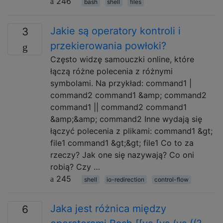
246
bash
shell
files
Jakie są operatory kontroli i
3
przekierowania powłoki?
Często widzę samouczki online, które
łączą różne polecenia z różnymi
symbolami. Na przykład: command1 |
command2 command1 &amp; command2
command1 || command2 command1
&amp;&amp; command2 Inne wydają się
łączyć polecenia z plikami: command1 &gt;
file1 command1 &gt;&gt; file1 Co to za
rzeczy? Jak one się nazywają? Co oni
robią? Czy …
245
shell
io-redirection
control-flow
Jaka jest różnica między
6