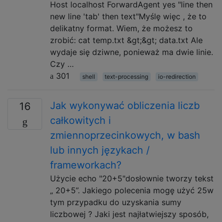
Host localhost ForwardAgent yes "line then
new line 'tab' then text"Myślę więc , że to
delikatny format. Wiem, że możesz to
zrobić: cat temp.txt &gt;&gt; data.txt Ale
wydaje się dziwne, ponieważ ma dwie linie.
Czy …
301
shell
text-processing
io-redirection
Jak wykonywać obliczenia liczb
16
całkowitych i
zmiennoprzecinkowych, w bash
lub innych językach /
frameworkach?
Użycie echo "20+5"dosłownie tworzy tekst
„ 20+5”. Jakiego polecenia mogę użyć 25w
tym przypadku do uzyskania sumy
liczbowej ? Jaki jest najłatwiejszy sposób,