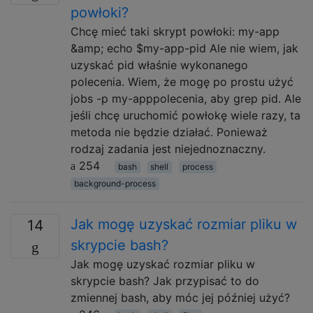
powłoki?
Chcę mieć taki skrypt powłoki: my-app
&amp; echo $my-app-pid Ale nie wiem, jak
uzyskać pid właśnie wykonanego
polecenia. Wiem, że mogę po prostu użyć
jobs -p my-apppolecenia, aby grep pid. Ale
jeśli chcę uruchomić powłokę wiele razy, ta
metoda nie będzie działać. Ponieważ
rodzaj zadania jest niejednoznaczny.
254
bash
shell
process
background-process
Jak mogę uzyskać rozmiar pliku w
14
skrypcie bash?
Jak mogę uzyskać rozmiar pliku w
skrypcie bash? Jak przypisać to do
zmiennej bash, aby móc jej później użyć?