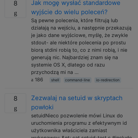
Jak mogę wysłać standardowe
8
wyjście do wielu poleceń?
Są pewne polecenia, które filtrują lub
działają na wejściu, a następnie przekazują
je jako dane wyjściowe, myślę, że zwykle
stdout- ale niektóre polecenia po prostu
biorą stdini robią to, co z nimi robią, i nie
generują nic. Najbardziej znam się na
systemie OS X, dlatego od razu
przychodzą mi na …
186
shell
command-line
io-redirection
Zezwalaj na setuid w skryptach
8
powłoki
setuidNieco pozwolenie mówi Linux do
uruchomienia programu z efektywnym id
użytkownika właściciela zamiast
wykonawcy: &gt; cat setuid-test.c #include