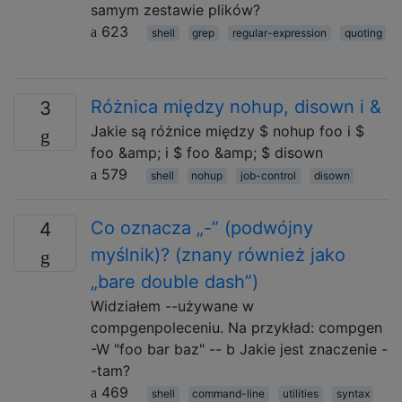
samym zestawie plików?
623
shell
grep
regular-expression
quoting
Różnica między nohup, disown i &
3
Jakie są różnice między $ nohup foo i $
foo &amp; i $ foo &amp; $ disown
579
shell
nohup
job-control
disown
Co oznacza „-” (podwójny
4
myślnik)? (znany również jako
„bare double dash”)
Widziałem --używane w
compgenpoleceniu. Na przykład: compgen
-W "foo bar baz" -- b Jakie jest znaczenie -
-tam?
469
shell
command-line
utilities
syntax