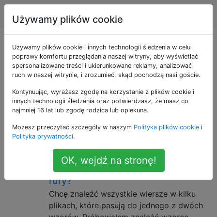
Unix & Linux
Tagi
Account
Używamy plików cookie
Pytania otagowane
Używamy plików cookie i innych technologii śledzenia w celu
poprawy komfortu przeglądania naszej witryny, aby wyświetlać
spersonalizowane treści i ukierunkowane reklamy, analizować
jako regular-
ruch w naszej witrynie, i zrozumieć, skąd pochodzą nasi goście.
expression
Kontynuując, wyrażasz zgodę na korzystanie z plików cookie i
innych technologii śledzenia oraz potwierdzasz, że masz co
najmniej 16 lat lub zgodę rodzica lub opiekuna.
Wyrażenia regularne są sposobem na dopasowanie
Możesz przeczytać szczegóły w naszym
Polityka plików cookie
i
wzorca znaków w ciągu.
Polityka prywatności
.
Jak mogę grepować dla wielu
13
OK, wejdź na stronę!
wzorów z wzorem mającym znak
rury?
Chcę znaleźć wszystkie wiersze w kilku
plikach, które pasują do jednego z dwóch
wzorów. Próbowałem znaleźć wzorce,