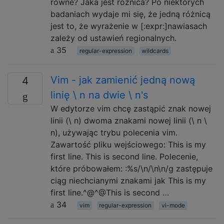
równe? Jaka jest różnica? Po niektórych
badaniach wydaje mi się, że jedną różnicą
jest to, że wyrażenie w [:expr:]nawiasach
zależy od ustawień regionalnych.
35
regular-expression
wildcards
Vim - jak zamienić jedną nową
4
linię \ n na dwie \ n's
W edytorze vim chcę zastąpić znak nowej
linii (\ n) dwoma znakami nowej linii (\ n \
n), używając trybu polecenia vim.
Zawartość pliku wejściowego: This is my
first line. This is second line. Polecenie,
które próbowałem: :%s/\n/\n\n/g zastępuje
ciąg niechcianymi znakami jak This is my
first line.^@^@This is second …
34
vim
regular-expression
vi-mode