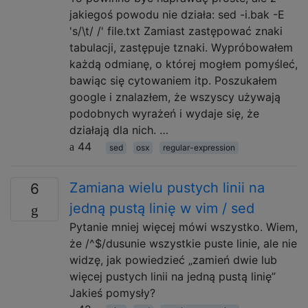
jakiegoś powodu nie działa: sed -i.bak -E
's/\t/ /' file.txt Zamiast zastępować znaki
tabulacji, zastępuje tznaki. Wypróbowałem
każdą odmianę, o której mogłem pomyśleć,
bawiąc się cytowaniem itp. Poszukałem
google i znalazłem, że wszyscy używają
podobnych wyrażeń i wydaje się, że
działają dla nich. …
44
sed
osx
regular-expression
Zamiana wielu pustych linii na
6
jedną pustą linię w vim / sed
Pytanie mniej więcej mówi wszystko. Wiem,
że /^$/dusunie wszystkie puste linie, ale nie
widzę, jak powiedzieć „zamień dwie lub
więcej pustych linii na jedną pustą linię”
Jakieś pomysły?