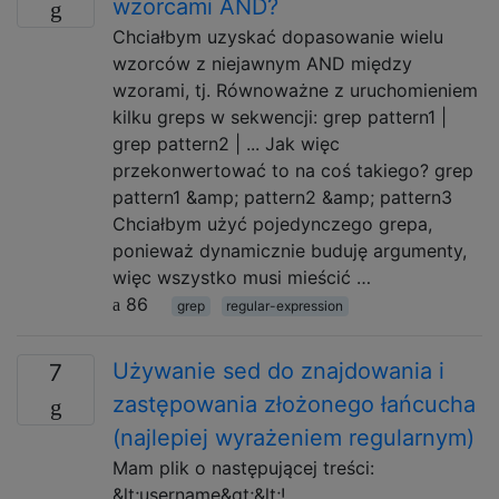
wzorcami AND?
Chciałbym uzyskać dopasowanie wielu
wzorców z niejawnym AND między
wzorami, tj. Równoważne z uruchomieniem
kilku greps w sekwencji: grep pattern1 |
grep pattern2 | ... Jak więc
przekonwertować to na coś takiego? grep
pattern1 &amp; pattern2 &amp; pattern3
Chciałbym użyć pojedynczego grepa,
ponieważ dynamicznie buduję argumenty,
więc wszystko musi mieścić …
86
grep
regular-expression
Używanie sed do znajdowania i
7
zastępowania złożonego łańcucha
(najlepiej wyrażeniem regularnym)
Mam plik o następującej treści:
&lt;username&gt;&lt;!