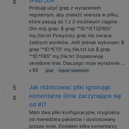
Próbuję użyć grep z wyrażeniem
regularnym, aby znaleźć wiersze w pliku,
które pasują do 1 z 2 możliwych ciągów.
Oto mój grep: $ grep "^ID.*(ETS|FBS)"
my_file.txt Powyższy grep nie zwraca
żadnych wyników. Jeśli jednak wykonam: $
grep "^ID.*ETS" my_file.txt lub $ grep
"^ID.*FBS" my_file.txt Dopasowuję
określone linie. Dlaczego moje wyrażenie …
65
grep
regular-expression
Jak różnicować pliki ignorując
5
komentarze (linie zaczynające się
od #)?
Mam dwa pliki konfiguracyjne, oryginalny
od menedżera pakietów i dostosowany
przeze mnie. Dodałem kilka komentarzy