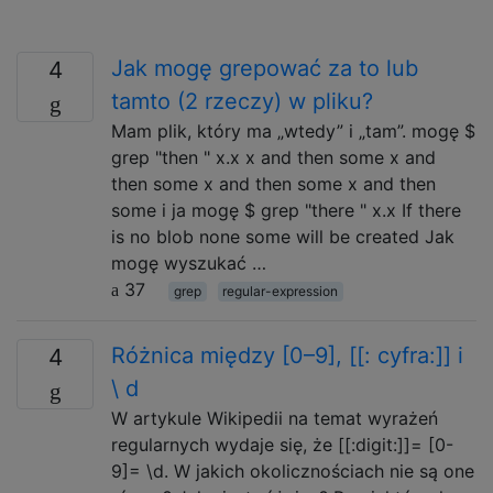
Jak mogę grepować za to lub
4
tamto (2 rzeczy) w pliku?
Mam plik, który ma „wtedy” i „tam”. mogę $
grep "then " x.x x and then some x and
then some x and then some x and then
some i ja mogę $ grep "there " x.x If there
is no blob none some will be created Jak
mogę wyszukać …
37
grep
regular-expression
Różnica między [0–9], [[: cyfra:]] i
4
\ d
W artykule Wikipedii na temat wyrażeń
regularnych wydaje się, że [[:digit:]]= [0-
9]= \d. W jakich okolicznościach nie są one