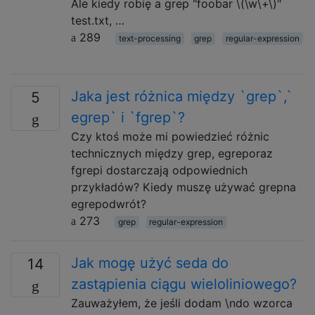
Ale kiedy robię a grep "foobar \(\w\+\)"
test.txt, …
289
text-processing
grep
regular-expression
Jaka jest różnica między `grep`,`
5
egrep` i `fgrep`?
Czy ktoś może mi powiedzieć różnic
technicznych między grep, egreporaz
fgrepi dostarczają odpowiednich
przykładów? Kiedy muszę używać grepna
egrepodwrót?
273
grep
regular-expression
Jak mogę użyć seda do
14
zastąpienia ciągu wieloliniowego?
Zauważyłem, że jeśli dodam \ndo wzorca