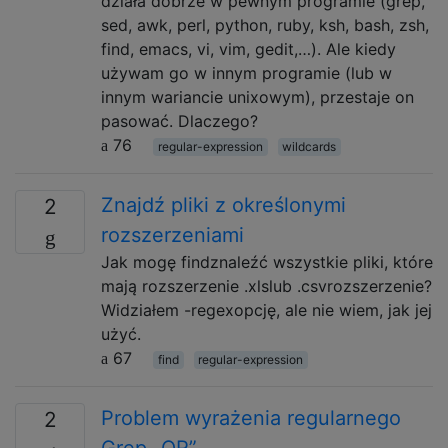
działa dobrze w pewnym programie (grep,
sed, awk, perl, python, ruby, ksh, bash, zsh,
find, emacs, vi, vim, gedit,…). Ale kiedy
używam go w innym programie (lub w
innym wariancie unixowym), przestaje on
pasować. Dlaczego?
76
regular-expression
wildcards
Znajdź pliki z określonymi
2
rozszerzeniami
Jak mogę findznaleźć wszystkie pliki, które
mają rozszerzenie .xlslub .csvrozszerzenie?
Widziałem -regexopcję, ale nie wiem, jak jej
użyć.
67
find
regular-expression
Problem wyrażenia regularnego
2
Grep „OR”