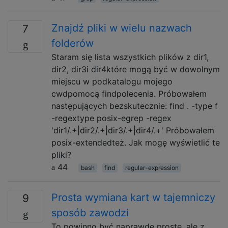
Znajdź pliki w wielu nazwach
7
folderów
Staram się lista wszystkich plików z dir1,
dir2, dir3i dir4które mogą być w dowolnym
miejscu w podkatalogu mojego
cwdpomocą findpolecenia. Próbowałem
następujących bezskutecznie: find . -type f
-regextype posix-egrep -regex
'dir1/.+|dir2/.+|dir3/.+|dir4/.+' Próbowałem
posix-extendedteż. Jak mogę wyświetlić te
pliki?
44
bash
find
regular-expression
Prosta wymiana kart w tajemniczy
9
sposób zawodzi
To powinno być naprawdę proste, ale z