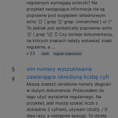
regularnym wymagają ucieczki? Na
przykład następujące informacje nie są
poprawne pod względem składniowym:
echo '[]' | grep '[]' grep: Unmatched [ or [^
To jednak jest syntatically poprawne: echo
'[]' | grep '\[]' [] Czy istnieje dokumentacja,
na których znakach należy wstawiać znaki
regularne, a …
23
shell
regular-expression
vim numery wyszukiwania
5
zawierające określoną liczbę cyfr
Muszę znaleźć określone numery długości
w dużym dokumencie. Próbowałem do
tego użyć wyrażenia regularnego. Na
przykład, jeśli muszę szukać liczb z
dokładnie 2 cyframi, używam \d\d(tj. / D
dwa razy, a następnie spację). To działa