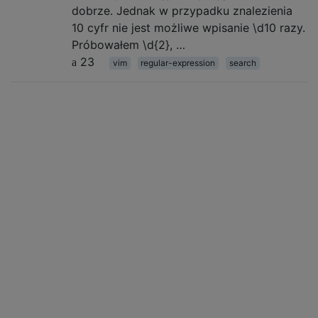
dobrze. Jednak w przypadku znalezienia
10 cyfr nie jest możliwe wpisanie \d10 razy.
Próbowałem \d{2}, …
23
vim
regular-expression
search