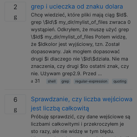
grep i ucieczka od znaku dolara
2
Chcę wiedzieć, które pliki mają ciąg $Id$.
grep \$Id\$ my_dir/mylist_of_files zwraca 0
wystąpień. Odkryłem, że muszę użyć grep
\$Id$ my_dir/mylist_of_files Potem widzę,
że $Idkolor jest wyjściowy, tzn. Został
dopasowany. Jak mogłem dopasować
drugi $i dlaczego nie \$Id\$działa. Nie ma
znaczenia, czy drugi $to ostatni znak, czy
nie. Używam grep2.9. Przed …
31
shell
grep
regular-expression
quoting
Sprawdzanie, czy liczba wejściowa
6
jest liczbą całkowitą
Próbuję sprawdzić, czy dane wejściowe są
liczbami całkowitymi i przekroczyłem je
sto razy, ale nie widzę w tym błędu.