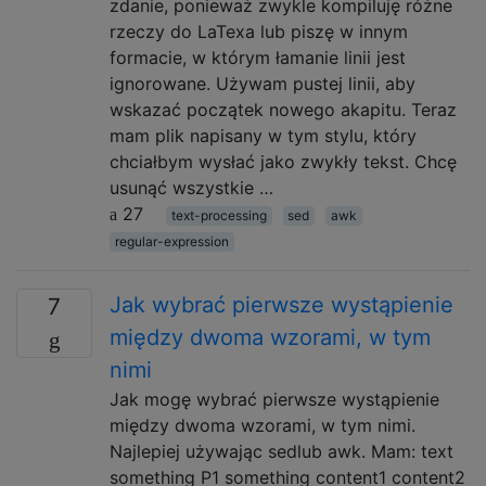
zdanie, ponieważ zwykle kompiluję różne
rzeczy do LaTexa lub piszę w innym
formacie, w którym łamanie linii jest
ignorowane. Używam pustej linii, aby
wskazać początek nowego akapitu. Teraz
mam plik napisany w tym stylu, który
chciałbym wysłać jako zwykły tekst. Chcę
usunąć wszystkie …
27
text-processing
sed
awk
regular-expression
Jak wybrać pierwsze wystąpienie
7
między dwoma wzorami, w tym
nimi
Jak mogę wybrać pierwsze wystąpienie
między dwoma wzorami, w tym nimi.
Najlepiej używając sedlub awk. Mam: text
something P1 something content1 content2