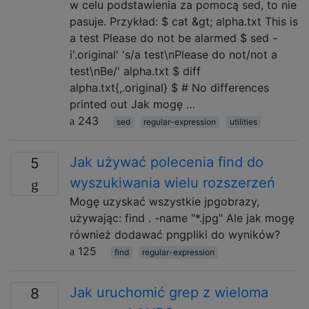
w celu podstawienia za pomocą sed, to nie
pasuje. Przykład: $ cat &gt; alpha.txt This is
a test Please do not be alarmed $ sed -
i'.original' 's/a test\nPlease do not/not a
test\nBe/' alpha.txt $ diff
alpha.txt{,.original} $ # No differences
printed out Jak mogę …
243
sed
regular-expression
utilities
Jak używać polecenia find do
5
wyszukiwania wielu rozszerzeń
Mogę uzyskać wszystkie jpgobrazy,
używając: find . -name "*.jpg" Ale jak mogę
również dodawać pngpliki do wyników?
125
find
regular-expression
Jak uruchomić grep z wieloma
8