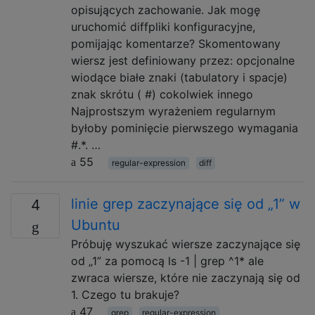
opisujących zachowanie. Jak mogę
uruchomić diffpliki konfiguracyjne,
pomijając komentarze? Skomentowany
wiersz jest definiowany przez: opcjonalne
wiodące białe znaki (tabulatory i spacje)
znak skrótu ( #) cokolwiek innego
Najprostszym wyrażeniem regularnym
byłoby pominięcie pierwszego wymagania
#.*. …
55
regular-expression
diff
linie grep zaczynające się od „1” w
4
Ubuntu
Próbuję wyszukać wiersze zaczynające się
od „1” za pomocą ls -1 | grep ^1* ale
zwraca wiersze, które nie zaczynają się od
1. Czego tu brakuje?
47
grep
regular-expression