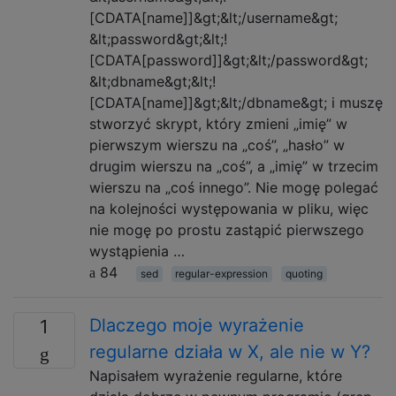
[CDATA[name]]&gt;&lt;/username&gt;
&lt;password&gt;&lt;!
[CDATA[password]]&gt;&lt;/password&gt;
&lt;dbname&gt;&lt;!
[CDATA[name]]&gt;&lt;/dbname&gt; i muszę
stworzyć skrypt, który zmieni „imię” w
pierwszym wierszu na „coś”, „hasło” w
drugim wierszu na „coś”, a „imię” w trzecim
wierszu na „coś innego”. Nie mogę polegać
na kolejności występowania w pliku, więc
nie mogę po prostu zastąpić pierwszego
wystąpienia …
84
sed
regular-expression
quoting
Dlaczego moje wyrażenie
1
regularne działa w X, ale nie w Y?
Napisałem wyrażenie regularne, które