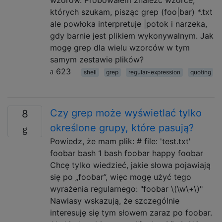
których szukam, pisząc grep (foo|bar) *.txt
ale powłoka interpretuje |potok i narzeka,
gdy barnie jest plikiem wykonywalnym. Jak
mogę grep dla wielu wzorców w tym
samym zestawie plików?
623
shell
grep
regular-expression
quoting
Czy grep może wyświetlać tylko
8
określone grupy, które pasują?
Powiedz, że mam plik: # file: 'test.txt'
foobar bash 1 bash foobar happy foobar
Chcę tylko wiedzieć, jakie słowa pojawiają
się po „foobar”, więc mogę użyć tego
wyrażenia regularnego: "foobar \(\w\+\)"
Nawiasy wskazują, że szczególnie
interesuję się tym słowem zaraz po foobar.