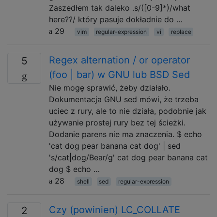
Zaszedłem tak daleko .s/([0-9]*)/what
here??/ który pasuje dokładnie do …
29
vim
regular-expression
vi
replace
Regex alternation / or operator
5
(foo | bar) w GNU lub BSD Sed
Nie mogę sprawić, żeby działało.
Dokumentacja GNU sed mówi, że trzeba
uciec z rury, ale to nie działa, podobnie jak
używanie prostej rury bez tej ścieżki.
Dodanie parens nie ma znaczenia. $ echo
'cat dog pear banana cat dog' | sed
's/cat|dog/Bear/g' cat dog pear banana cat
dog $ echo …
28
shell
sed
regular-expression
Czy (powinien) LC_COLLATE
2