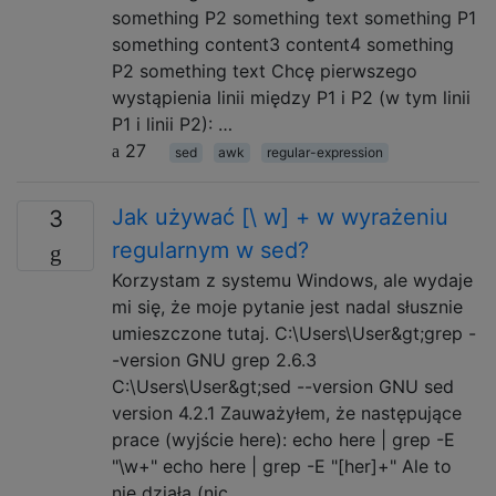
something P2 something text something P1
something content3 content4 something
P2 something text Chcę pierwszego
wystąpienia linii między P1 i P2 (w tym linii
P1 i linii P2): …
27
sed
awk
regular-expression
Jak używać [\ w] + w wyrażeniu
3
regularnym w sed?
Korzystam z systemu Windows, ale wydaje
mi się, że moje pytanie jest nadal słusznie
umieszczone tutaj. C:\Users\User&gt;grep -
-version GNU grep 2.6.3
C:\Users\User&gt;sed --version GNU sed
version 4.2.1 Zauważyłem, że następujące
prace (wyjście here): echo here | grep -E
"\w+" echo here | grep -E "[her]+" Ale to
nie działa (nic …