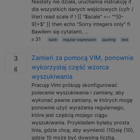
Niestety nie działa, uruchamia instrukcję if
dla wszystkich danych wejściowych (cyfr /
liter) read scale if ! [[ "$scale" =~ "^[0-
9]+$" ]] then echo "Sorry integers only" fi
Bawiłem się cytatami, …
31
bash
regular-expression
quoting
test
Zamień za pomocą VIM, ponownie
3
wykorzystaj część wzorca
wyszukiwania
Pracuję VImi próbuję skonfigurować
polecenie wyszukiwania i zamiany, aby
wykonać pewne zamiany, w których mogę
ponownie użyć wyrażenia regularnego,
które jest częścią mojego ciągu
wyszukiwania. Przykładem byłaby prosta
linia, gdzie chcę, aby wymienić (10)się {10},
gdzie 10 może być dowolną liczbą.