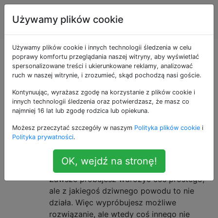
Inżynieria
Tagi
Używamy plików cookie
Account
oprogramowania
Używamy plików cookie i innych technologii śledzenia w celu
Pytania otagowane
poprawy komfortu przeglądania naszej witryny, aby wyświetlać
spersonalizowane treści i ukierunkowane reklamy, analizować
ruch w naszej witrynie, i zrozumieć, skąd pochodzą nasi goście.
jako problem-solving
Kontynuując, wyrażasz zgodę na korzystanie z plików cookie i
innych technologii śledzenia oraz potwierdzasz, że masz co
Rozwiązywanie problemów obejmuje szereg technik
najmniej 16 lat lub zgodę rodzica lub opiekuna.
znanych jako algorytmy, heurystyki, analiza przyczyn
Możesz przeczytać szczegóły w naszym
Polityka plików cookie
i
źródłowych itp.
Polityka prywatności
.
Radzenie sobie z frustracją, gdy
15
OK, wejdź na stronę!
rzeczy nie działają [zamknięte]
Zawsze próbujesz wdrożyć coś prostego,
ale z jakiegoś dziwnego powodu to nie
działa. Więc wypróbujesz możliwe
rozwiązanie, ale wtedy coś innego nie