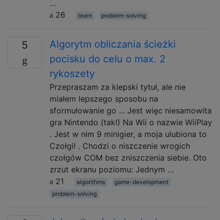
…
26
team
problem-solving
Algorytm obliczania ścieżki
5
pocisku do celu o max. 2
rykoszety
Przepraszam za kiepski tytuł, ale nie
miałem lepszego sposobu na
sformułowanie go ... Jest więc niesamowita
gra Nintendo (tak!) Na Wii o nazwie WiiPlay
. Jest w nim 9 minigier, a moja ulubiona to
Czołgi! . Chodzi o niszczenie wrogich
czołgów COM bez zniszczenia siebie. Oto
zrzut ekranu poziomu: Jednym …
21
algorithms
game-development
problem-solving