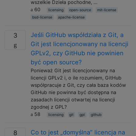
wszelkie Dzieła pochodne, …
60
licensing
open-source
mit-license
bsd-license
apache-license
Jeśli GitHub współdziała z Git, a
3
Git jest licencjonowany na licencji
GPLv2, czy GitHub nie powinien
być open source?
Ponieważ Git jest licencjonowany na
licencji GPLv2 i, o ile rozumiem, GitHub
współpracuje z Git, czy cała baza kodów
GitHub nie powinna być dostępna na
zasadach licencji otwartej na licencji
zgodnej z GPL?
58
licensing
git
gpl
github
Co to jest „domyślna” licencja na
8