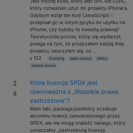
Jest trochę kodu, który jest GPL lub LGPL,
który rozważam użyć do projektu iPhone'a.
Gdybym wziął ten kod (JavaScript) i
przepisał go w innym języku do użytku na
iPhonie, czy byłoby to kwestią prawną?
Teoretycznie proces, który się wydarzył,
polega na tym, że przejrzałem każdą linię
projektu, nauczyłem się, co …
122
licensing
open-source
ethics
closed-source
Która licencja SPDX jest
2
równoważna z „Wszelkie prawa
zastrzeżone”?
Mam taki, package.jsonktóry oczekuje
akronimu licencji zatwierdzonego przez
SPDX, ale nie mogę znaleźć takiego, który
oznaczałby „zastrzeżoną licencję