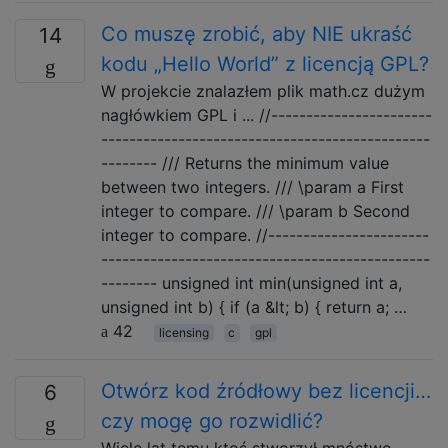
Co muszę zrobić, aby NIE ukraść
14
kodu „Hello World” z licencją GPL?
W projekcie znalazłem plik math.cz dużym
nagłówkiem GPL i ... //-----------------------
-----------------------------------------------
-------- /// Returns the minimum value
between two integers. /// \param a First
integer to compare. /// \param b Second
integer to compare. //-----------------------
-----------------------------------------------
-------- unsigned int min(unsigned int a,
unsigned int b) { if (a &lt; b) { return a; …
42
licensing
c
gpl
Otwórz kod źródłowy bez licencji…
6
czy mogę go rozwidlić?