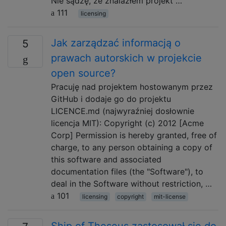
Nie sądzę, że znalazłem projekt …
111
licensing
Jak zarządzać informacją o
5
prawach autorskich w projekcie
open source?
Pracuję nad projektem hostowanym przez
GitHub i dodaje go do projektu
LICENCE.md (najwyraźniej dosłownie
licencja MIT): Copyright (c) 2012 [Acme
Corp] Permission is hereby granted, free of
charge, to any person obtaining a copy of
this software and associated
documentation files (the "Software"), to
deal in the Software without restriction, …
101
licensing
copyright
mit-license