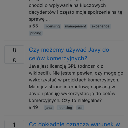
chodzi o wpływanie na kluczowych
decydentów i często moje spojrzenie na tę
sprawę …
53
licensing
management
experience
pricing
Czy możemy używać Javy do
8
celów komercyjnych?
Java jest licencją GPL (odnośnik z
wikipedii). Nie jestem pewien, czy mogę go
wykorzystać w projektach komercyjnych.
Mam już stronę internetową napisaną w
Javie i planuję wykorzystać ją do celów
komercyjnych. Czy to nielegalne?
49
java
licensing
bcl
Co dokładnie oznacza warunek w
1