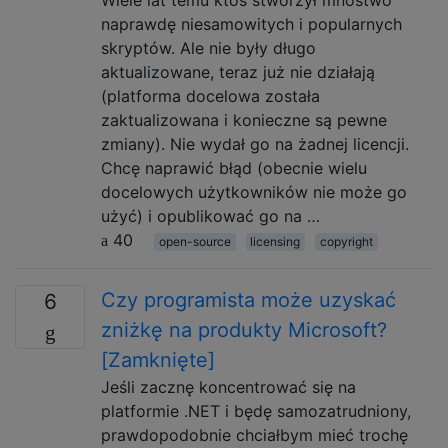
Wiele lat temu ktoś stworzył mnóstwo
naprawdę niesamowitych i popularnych
skryptów. Ale nie były długo
aktualizowane, teraz już nie działają
(platforma docelowa została
zaktualizowana i konieczne są pewne
zmiany). Nie wydał go na żadnej licencji.
Chcę naprawić błąd (obecnie wielu
docelowych użytkowników nie może go
użyć) i opublikować go na …
40
open-source
licensing
copyright
Czy programista może uzyskać
6
zniżkę na produkty Microsoft?
[Zamknięte]
Jeśli zacznę koncentrować się na
platformie .NET i będę samozatrudniony,
prawdopodobnie chciałbym mieć trochę