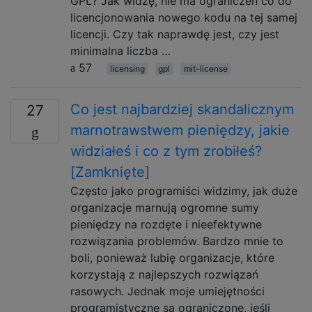
GPL? Jak widzę, nie ma ograniczeń co do
licencjonowania nowego kodu na tej samej
licencji. Czy tak naprawdę jest, czy jest
minimalna liczba …
57
licensing
gpl
mit-license
Co jest najbardziej skandalicznym
27
marnotrawstwem pieniędzy, jakie
widziałeś i co z tym zrobiłeś?
[Zamknięte]
Często jako programiści widzimy, jak duże
organizacje marnują ogromne sumy
pieniędzy na rozdęte i nieefektywne
rozwiązania problemów. Bardzo mnie to
boli, ponieważ lubię organizacje, które
korzystają z najlepszych rozwiązań
rasowych. Jednak moje umiejętności
programistyczne są ograniczone, jeśli