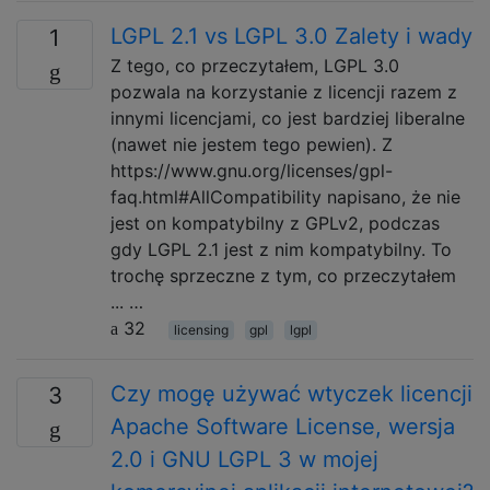
LGPL 2.1 vs LGPL 3.0 Zalety i wady
1
Z tego, co przeczytałem, LGPL 3.0
pozwala na korzystanie z licencji razem z
innymi licencjami, co jest bardziej liberalne
(nawet nie jestem tego pewien). Z
https://www.gnu.org/licenses/gpl-
faq.html#AllCompatibility napisano, że nie
jest on kompatybilny z GPLv2, podczas
gdy LGPL 2.1 jest z nim kompatybilny. To
trochę sprzeczne z tym, co przeczytałem
... …
32
licensing
gpl
lgpl
Czy mogę używać wtyczek licencji
3
Apache Software License, wersja
2.0 i GNU LGPL 3 w mojej