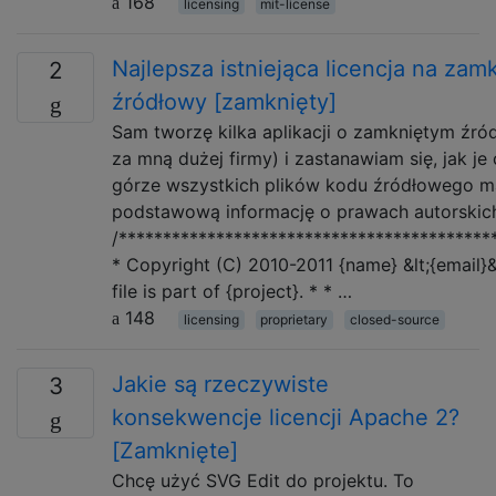
168
licensing
mit-license
Najlepsza istniejąca licencja na zam
2
źródłowy [zamknięty]
Sam tworzę kilka aplikacji o zamkniętym źród
za mną dużej firmy) i zastanawiam się, jak je
górze wszystkich plików kodu źródłowego m
podstawową informację o prawach autorskic
/******************************************
* Copyright (C) 2010-2011 {name} &lt;{email}&
file is part of {project}. * * …
148
licensing
proprietary
closed-source
Jakie są rzeczywiste
3
konsekwencje licencji Apache 2?
[Zamknięte]
Chcę użyć SVG Edit do projektu. To