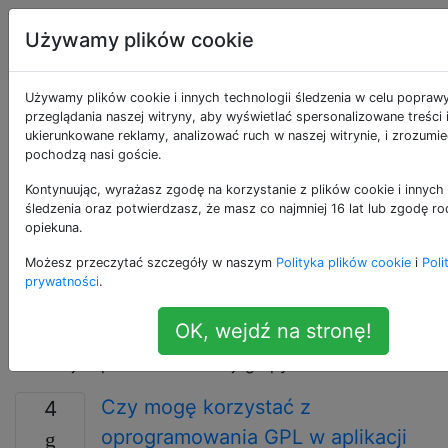
Inżynieria
Tagi
Używamy plików cookie
Account
oprogramowania
Używamy plików cookie i innych technologii śledzenia w celu popraw
Pytania otagowane
przeglądania naszej witryny, aby wyświetlać spersonalizowane treści 
ukierunkowane reklamy, analizować ruch w naszej witrynie, i zrozumie
pochodzą nasi goście.
jako licensing
Kontynuując, wyrażasz zgodę na korzystanie z plików cookie i innych 
śledzenia oraz potwierdzasz, że masz co najmniej 16 lat lub zgodę ro
Pytania dotyczące wdrażania licencji na
opiekuna.
oprogramowanie. Jeśli zamierzasz zapytać o
Możesz przeczytać szczegóły w naszym
Polityka plików cookie
i
Poli
darmowe oprogramowanie lub oprogramowanie typu
prywatności
.
open source, UWAŻAJ, ABY TUTAJ. Zamiast tego
sprawdź, czy ** opensource.SE **
OK, wejdź na stronę!
(https://opensource.stackexchange.com) nie byłby
bardziej odpowiedni dla twojego pytania niż ta strona.
Czy mogę korzystać z
4
oprogramowania GPL w aplikacji