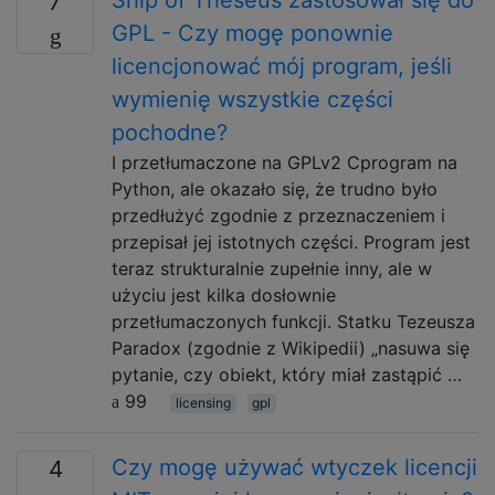
Ship of Theseus zastosował się do
7
GPL - Czy mogę ponownie
licencjonować mój program, jeśli
wymienię wszystkie części
pochodne?
I przetłumaczone na GPLv2 Cprogram na
Python, ale okazało się, że trudno było
przedłużyć zgodnie z przeznaczeniem i
przepisał jej istotnych części. Program jest
teraz strukturalnie zupełnie inny, ale w
użyciu jest kilka dosłownie
przetłumaczonych funkcji. Statku Tezeusza
Paradox (zgodnie z Wikipedii) „nasuwa się
pytanie, czy obiekt, który miał zastąpić …
99
licensing
gpl
Czy mogę używać wtyczek licencji
4