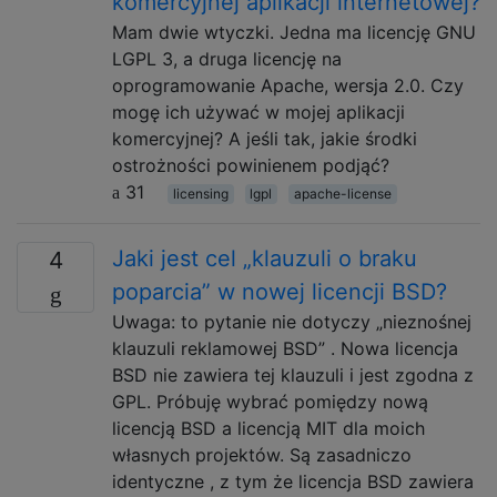
komercyjnej aplikacji internetowej?
Mam dwie wtyczki. Jedna ma licencję GNU
LGPL 3, a druga licencję na
oprogramowanie Apache, wersja 2.0. Czy
mogę ich używać w mojej aplikacji
komercyjnej? A jeśli tak, jakie środki
ostrożności powinienem podjąć?
31
licensing
lgpl
apache-license
Jaki jest cel „klauzuli o braku
4
poparcia” w nowej licencji BSD?
Uwaga: to pytanie nie dotyczy „nieznośnej
klauzuli reklamowej BSD” . Nowa licencja
BSD nie zawiera tej klauzuli i jest zgodna z
GPL. Próbuję wybrać pomiędzy nową
licencją BSD a licencją MIT dla moich
własnych projektów. Są zasadniczo
identyczne , z tym że licencja BSD zawiera