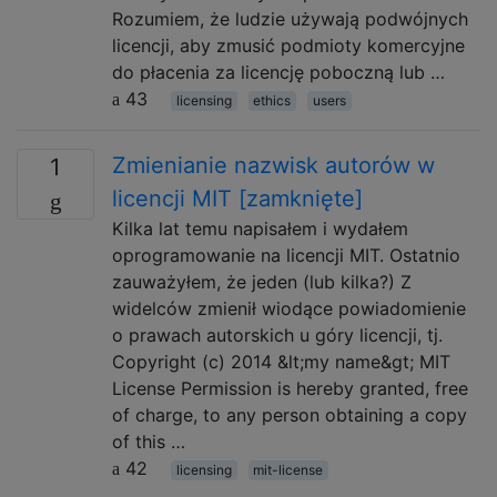
Rozumiem, że ludzie używają podwójnych
licencji, aby zmusić podmioty komercyjne
do płacenia za licencję poboczną lub …
43
licensing
ethics
users
Zmienianie nazwisk autorów w
1
licencji MIT [zamknięte]
Kilka lat temu napisałem i wydałem
oprogramowanie na licencji MIT. Ostatnio
zauważyłem, że jeden (lub kilka?) Z
widelców zmienił wiodące powiadomienie
o prawach autorskich u góry licencji, tj.
Copyright (c) 2014 &lt;my name&gt; MIT
License Permission is hereby granted, free
of charge, to any person obtaining a copy
of this …
42
licensing
mit-license