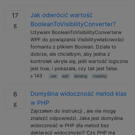
Jak odwrócić wartość
17
BooleanToVisibilityConverter?
Używam BooleanToVisibilityConverterw
WPF do powiązania Visibilitywłaściwości
formantu z plikiem Boolean. Działa to
dobrze, ale chciałbym, aby jedna z
kontrolek ukryła się, jeśli wartość logiczna
jest true, i pokazała, czy tak jest false.
143
.net
wpf
binding
visibility
Domyślna widoczność metod klas
6
w PHP
Zajrzałem do instrukcji , ale nie mogę
znaleźć odpowiedzi. Jaka jest domyślna
widoczność w PHP dla metod bez
deklaracji widoczności? Czy PHP ma