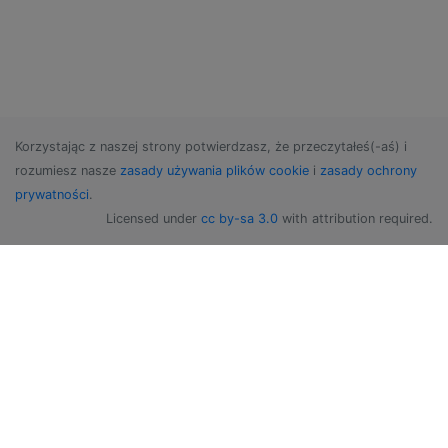
Korzystając z naszej strony potwierdzasz, że przeczytałeś(-aś) i
rozumiesz nasze
zasady używania plików cookie
i
zasady ochrony
prywatności
.
Licensed under
cc by-sa 3.0
with attribution required.