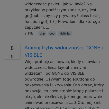
widoczność pakietu jak w Javie? Na
przykład w poniższym kodzie, czy jest
go()publiczny czy prywatny? class test {
function go() { } } Powodem, dla którego
zapytałem, …
118
php
oop
visibility
Animuj tryby widoczności, GONE i
8
VISIBLE
Więc próbuję animować, kiedy ustawiam
widoczność linearlayout z innymi
widżetami, od GONE do VISIBLE i
odwrotnie. Używam togglebuttons do
pokazywania i ukrywania. Oto obraz, który
pokazuje, co chcę zrobić: Mogę pokazać i
ukryć, ale nie śledzę, jak mogę poprawnie
animować przesuwanie .... :( Oto mój xml:
&lt;?xml version="1.0" encoding="utf-8"?