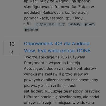
aplikacji Ruby ze względu na sposób
skonfigurowania frameworka. Zatem w
modelach Railsowych, kontrolerach,
pomocnikach, testach itp., Kiedy …
81
ruby-on-rails
ruby
visibility
private
protected
Odpowiednik iOS dla Android
13
View. tryb widoczności GONE
Tworzę aplikację na iOS i używam
Storyboard z włączoną funkcją
AutoLayout. Jeden z moich kontrolerów
widoku ma zestaw 4 przycisków iw
pewnych okolicznościach chciałbym, aby
pierwszy z nich zniknął. Jeśli
setHidden:TRUEużyję tej metody, przycisk
UIButton stanie się niewidoczny, ale nadal
oczywiście zajmie miejsce w widoku, a