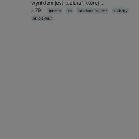
wynikiem jest „dziura”, której …
79
iphone
ios
interface-builder
visibility
autolayout