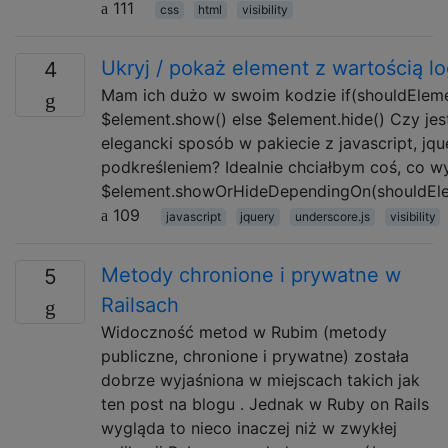
111
css
html
visibility
Ukryj / pokaż element z wartością l
4
Mam ich dużo w swoim kodzie if(shouldEleme
$element.show() else $element.hide() Czy jest
elegancki sposób w pakiecie z javascript, jqu
podkreśleniem? Idealnie chciałbym coś, co w
$element.showOrHideDependingOn(shouldEle
109
javascript
jquery
underscore.js
visibility
Metody chronione i prywatne w
5
Railsach
Widoczność metod w Rubim (metody
publiczne, chronione i prywatne) została
dobrze wyjaśniona w miejscach takich jak
ten post na blogu . Jednak w Ruby on Rails
wygląda to nieco inaczej niż w zwykłej