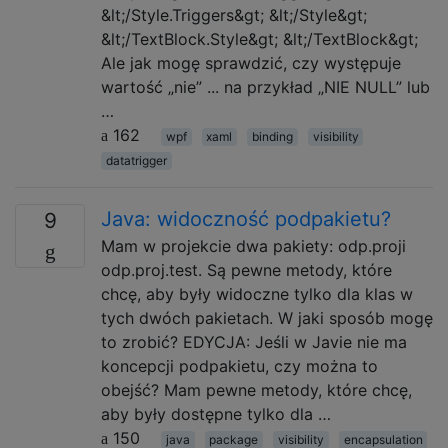
&lt;/Style.Triggers&gt; &lt;/Style&gt;
&lt;/TextBlock.Style&gt; &lt;/TextBlock&gt;
Ale jak mogę sprawdzić, czy występuje
wartość „nie” ... na przykład „NIE NULL” lub
…
162
wpf
xaml
binding
visibility
datatrigger
Java: widoczność podpakietu?
9
Mam w projekcie dwa pakiety: odp.proji
odp.proj.test. Są pewne metody, które
chcę, aby były widoczne tylko dla klas w
tych dwóch pakietach. W jaki sposób mogę
to zrobić? EDYCJA: Jeśli w Javie nie ma
koncepcji podpakietu, czy można to
obejść? Mam pewne metody, które chcę,
aby były dostępne tylko dla …
150
java
package
visibility
encapsulation