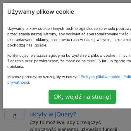
Programowanie
Tagi
Account
Używamy plików cookie
Pytania otagowane
Używamy plików cookie i innych technologii śledzenia w celu popraw
przeglądania naszej witryny, aby wyświetlać spersonalizowane treści 
ukierunkowane reklamy, analizować ruch w naszej witrynie, i zrozumie
jako visibility
pochodzą nasi goście.
Kontynuując, wyrażasz zgodę na korzystanie z plików cookie i innych 
Widoczność jest atrybutem obiektu. Może odnosić się
śledzenia oraz potwierdzasz, że masz co najmniej 16 lat lub zgodę ro
do koncepcji posiadania czegoś widocznego (lub nie)
opiekuna.
w interfejsie graficznym lub widoczności symbolu w
Możesz przeczytać szczegóły w naszym
Polityka plików cookie
i
Poli
powiązaniu. Tego tagu nie należy używać zamiast
prywatności
.
bardziej szczegółowych tagów [tag: memory-
visibility] lub [tag: class-visibility].
OK, wejdź na stronę!
Jak sprawdzić, czy element jest
30
ukryty w jQuery?
Czy to możliwe, aby przełączyć
widoczność elementu, używając funkcji