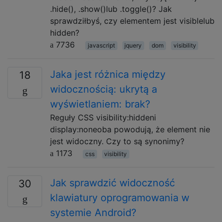
.hide(), .show()lub .toggle()? Jak
sprawdziłbyś, czy elementem jest visiblelub
hidden?
7736
javascript
jquery
dom
visibility
Jaka jest różnica między
18
widocznością: ukrytą a
wyświetlaniem: brak?
Reguły CSS visibility:hiddeni
display:noneoba powodują, że element nie
jest widoczny. Czy to są synonimy?
1173
css
visibility
Jak sprawdzić widoczność
30
klawiatury oprogramowania w
systemie Android?