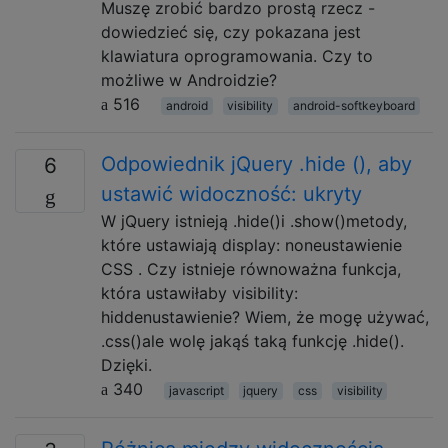
Muszę zrobić bardzo prostą rzecz -
dowiedzieć się, czy pokazana jest
klawiatura oprogramowania. Czy to
możliwe w Androidzie?
516
android
visibility
android-softkeyboard
Odpowiednik jQuery .hide (), aby
6
ustawić widoczność: ukryty
W jQuery istnieją .hide()i .show()metody,
które ustawiają display: noneustawienie
CSS . Czy istnieje równoważna funkcja,
która ustawiłaby visibility:
hiddenustawienie? Wiem, że mogę używać,
.css()ale wolę jakąś taką funkcję .hide().
Dzięki.
340
javascript
jquery
css
visibility