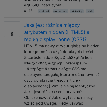
&gt; &lt;LinearLayout …
116
android
animation
visibility
slide
Jaka jest różnica między
1
atrybutem hidden (HTML5) a
regułą display: none (CSS)?
HTML5 ma nowy atrybut globalny hidden,
którego można użyć do ukrycia treści.
&lt;article hidden&gt; &lt;h2&gt;Article
#1&lt;/h2&gt; &lt;p&gt;Lorem ipsum
...&lt;/p&gt; &lt;/article&gt; CSS ma
display:noneregułę, której można również
użyć do ukrycia treści. article {
display:none; } Wizualnie są identyczne.
Jaka jest różnica semantyczna?
Obliczeniowo? Jakie wytyczne należy
wziąć pod uwagę, kiedy używać …