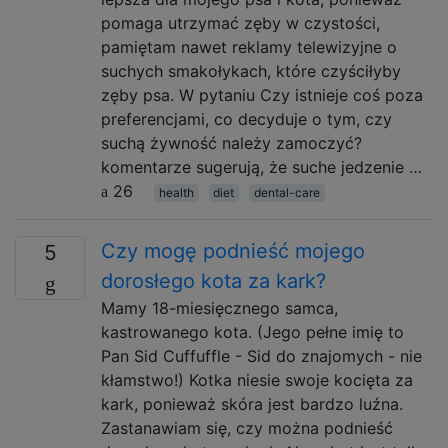
pomaga utrzymać zęby w czystości,
pamiętam nawet reklamy telewizyjne o
suchych smakołykach, które czyściłyby
zęby psa. W pytaniu Czy istnieje coś poza
preferencjami, co decyduje o tym, czy
suchą żywność należy zamoczyć?
komentarze sugerują, że suche jedzenie …
26
health
diet
dental-care
Czy mogę podnieść mojego
5
dorosłego kota za kark?
Mamy 18-miesięcznego samca,
kastrowanego kota. (Jego pełne imię to
Pan Sid Cuffuffle - Sid do znajomych - nie
kłamstwo!) Kotka niesie swoje kocięta za
kark, ponieważ skóra jest bardzo luźna.
Zastanawiam się, czy można podnieść