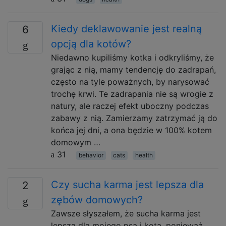
Kiedy deklawowanie jest realną
6
opcją dla kotów?
Niedawno kupiliśmy kotka i odkryliśmy, że
grając z nią, mamy tendencję do zadrapań,
często na tyle poważnych, by narysować
trochę krwi. Te zadrapania nie są wrogie z
natury, ale raczej efekt uboczny podczas
zabawy z nią. Zamierzamy zatrzymać ją do
końca jej dni, a ona będzie w 100% kotem
domowym …
31
behavior
cats
health
Czy sucha karma jest lepsza dla
2
zębów domowych?
Zawsze słyszałem, że sucha karma jest
lepsza dla mojego psa i kota, ponieważ