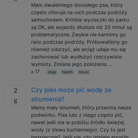
Mam dwuletniego dorosłego psa, który
często choruje na ruch podczas podróży
samochodem. Krótkie wycieczki do parku
są OK, ale wyjazdy dłuższe niż 20 minut są
problematyczne. Zwykle nie karmimy go
rano podczas podróży. Próbowaliśmy go
również odurzyć, ale wciąż udaje mu się
zachorować lub wydłużyć rzeczywiste
wymioty. Zmiana jego położenia …
17
dogs
health
travel
Czy pies może pić wodę ze
2
strumienia?
Mamy mały strumień, który przecina nasze
podwórko. Pies lubi z niego często pić,
nawet jeśli ma w pobliżu źródło świeżej
wody (z zlewu kuchennego). Czy to jest
bezpieczne? Jeśli nie, czy istnieje sposób,