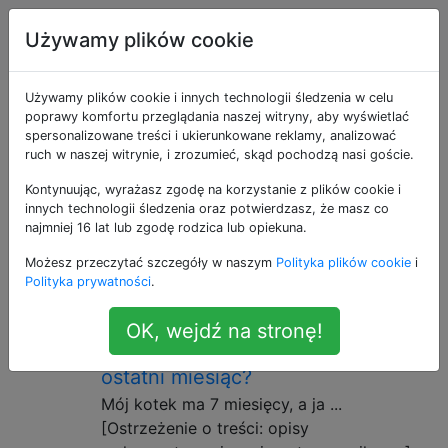
Zwierzęta
Tagi
Używamy plików cookie
Account
domowe
Używamy plików cookie i innych technologii śledzenia w celu
Pytania otagowane
poprawy komfortu przeglądania naszej witryny, aby wyświetlać
spersonalizowane treści i ukierunkowane reklamy, analizować
ruch w naszej witrynie, i zrozumieć, skąd pochodzą nasi goście.
jako health
Kontynuując, wyrażasz zgodę na korzystanie z plików cookie i
innych technologii śledzenia oraz potwierdzasz, że masz co
* Specyficzne * problemy lub obawy dotyczące
najmniej 16 lat lub zgodę rodzica lub opiekuna.
fizycznego samopoczucia zwierzęcia.
Możesz przeczytać szczegóły w naszym
Polityka plików cookie
i
Polityka prywatności
.
Jak mogę naprawić swój związek z
19
moim 7-miesięcznym kotem po
OK, wejdź na stronę!
ciągłym wykorzystywaniu jej przez
ostatni miesiąc?
Mój kotek ma 7 miesięcy, a ja ...
[Ostrzeżenie o treści: opisy