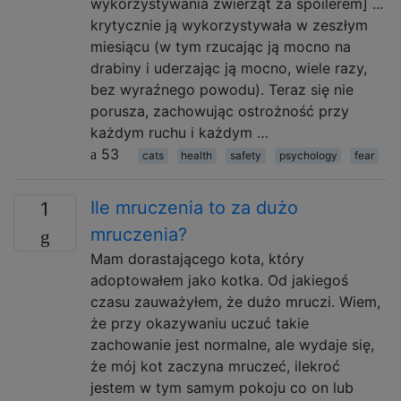
wykorzystywania zwierząt za spoilerem] ...
krytycznie ją wykorzystywała w zeszłym
miesiącu (w tym rzucając ją mocno na
drabiny i uderzając ją mocno, wiele razy,
bez wyraźnego powodu). Teraz się nie
porusza, zachowując ostrożność przy
każdym ruchu i każdym …
53
cats
health
safety
psychology
fear
Ile mruczenia to za dużo
1
mruczenia?
Mam dorastającego kota, który
adoptowałem jako kotka. Od jakiegoś
czasu zauważyłem, że dużo mruczi. Wiem,
że przy okazywaniu uczuć takie
zachowanie jest normalne, ale wydaje się,
że mój kot zaczyna mruczeć, ilekroć
jestem w tym samym pokoju co on lub