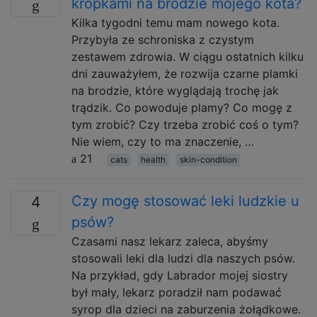
kropkami na brodzie mojego kota?
Kilka tygodni temu mam nowego kota.
Przybyła ze schroniska z czystym
zestawem zdrowia. W ciągu ostatnich kilku
dni zauważyłem, że rozwija czarne plamki
na brodzie, które wyglądają trochę jak
trądzik. Co powoduje plamy? Co mogę z
tym zrobić? Czy trzeba zrobić coś o tym?
Nie wiem, czy to ma znaczenie, …
21
cats
health
skin-condition
Czy mogę stosować leki ludzkie u
4
psów?
Czasami nasz lekarz zaleca, abyśmy
stosowali leki dla ludzi dla naszych psów.
Na przykład, gdy Labrador mojej siostry
był mały, lekarz poradził nam podawać
syrop dla dzieci na zaburzenia żołądkowe.