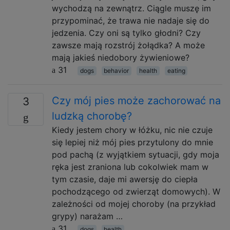
wychodzą na zewnątrz. Ciągle muszę im
przypominać, że trawa nie nadaje się do
jedzenia. Czy oni są tylko głodni? Czy
zawsze mają rozstrój żołądka? A może
mają jakieś niedobory żywieniowe?
31
dogs
behavior
health
eating
Czy mój pies może zachorować na
3
ludzką chorobę?
Kiedy jestem chory w łóżku, nic nie czuje
się lepiej niż mój pies przytulony do mnie
pod pachą (z wyjątkiem sytuacji, gdy moja
ręka jest zraniona lub cokolwiek mam w
tym czasie, daje mi awersję do ciepła
pochodzącego od zwierząt domowych). W
zależności od mojej choroby (na przykład
grypy) narażam …
31
dogs
health