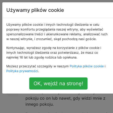
Zwierzęta
Tagi
Używamy plików cookie
Account
domowe
Używamy plików cookie i innych technologii śledzenia w celu
Ile mruczenia to za
poprawy komfortu przeglądania naszej witryny, aby wyświetlać
spersonalizowane treści i ukierunkowane reklamy, analizować ruch
w naszej witrynie, i zrozumieć, skąd pochodzą nasi goście.
dużo mruczenia?
Kontynuując, wyrażasz zgodę na korzystanie z plików cookie i
innych technologii śledzenia oraz potwierdzasz, że masz co
najmniej 16 lat lub zgodę rodzica lub opiekuna.
Mam dorastającego kota, który
49
Możesz przeczytać szczegóły w naszym
Polityka plików cookie
i
adoptowałem jako kotka. Od jakiegoś czasu
Polityka prywatności
.
zauważyłem, że dużo mruczi. Wiem, że przy
okazywaniu uczuć takie zachowanie jest
OK, wejdź na stronę!
normalne, ale wydaje się, że mój kot zaczyna
mruczeć, ilekroć jestem w tym samym
pokoju co on lub nawet, gdy widzi mnie z
innego pokoju.