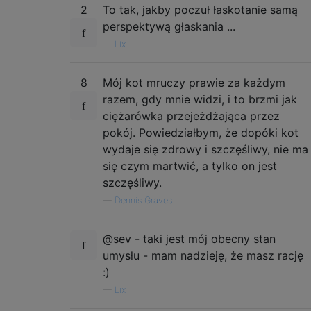
2
To tak, jakby poczuł łaskotanie samą
perspektywą głaskania ...
—
Lix
8
Mój kot mruczy prawie za każdym
razem, gdy mnie widzi, i to brzmi jak
ciężarówka przejeżdżająca przez
pokój. Powiedziałbym, że dopóki kot
wydaje się zdrowy i szczęśliwy, nie ma
się czym martwić, a tylko on jest
szczęśliwy.
—
Dennis Graves
@sev - taki jest mój obecny stan
umysłu - mam nadzieję, że masz rację
:)
—
Lix