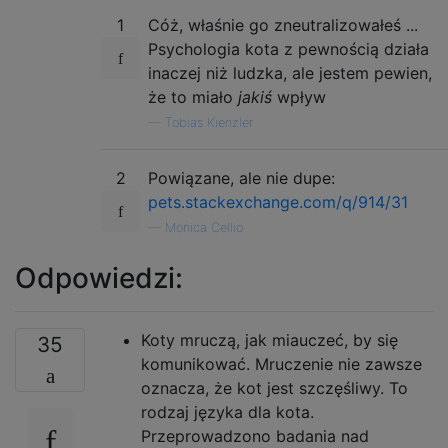
1
Cóż, właśnie go zneutralizowałeś ...
Psychologia kota z pewnością działa
inaczej niż ludzka, ale jestem pewien,
że to miało
jakiś
wpływ
—
Tobias Kienzler
2
Powiązane, ale nie dupe:
pets.stackexchange.com/q/914/31
—
Monica Cellio
Odpowiedzi:
Koty mruczą, jak miauczeć, by się
35
komunikować. Mruczenie nie zawsze
oznacza, że ​​kot jest szczęśliwy. To
rodzaj języka dla kota.
Przeprowadzono badania nad