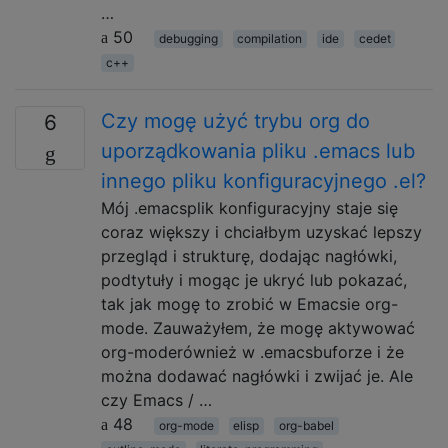
…
50
debugging
compilation
ide
cedet
c++
Czy mogę użyć trybu org do
6
uporządkowania pliku .emacs lub
innego pliku konfiguracyjnego .el?
Mój .emacsplik konfiguracyjny staje się
coraz większy i chciałbym uzyskać lepszy
przegląd i strukturę, dodając nagłówki,
podtytuły i mogąc je ukryć lub pokazać,
tak jak mogę to zrobić w Emacsie org-
mode. Zauważyłem, że mogę aktywować
org-moderównież w .emacsbuforze i że
można dodawać nagłówki i zwijać je. Ale
czy Emacs / …
48
org-mode
elisp
org-babel