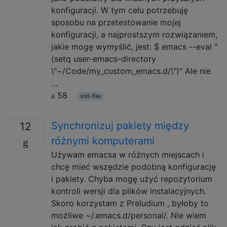
konfiguracji. W tym celu potrzebuję
sposobu na przetestowanie mojej
konfiguracji, a najprostszym rozwiązaniem,
jakie mogę wymyślić, jest: $ emacs --eval "
(setq user-emacs-directory
\"~/Code/my_custom_emacs.d/\")" Ale nie
…
58
init-file
Synchronizuj pakiety między
12
różnymi komputerami
Używam emacsa w różnych miejscach i
chcę mieć wszędzie podobną konfigurację
i pakiety. Chyba mogę użyć repozytorium
kontroli wersji dla plików instalacyjnych.
Skoro korzystam z Preludium , byłoby to
możliwe ~/.emacs.d/personal/. Nie wiem