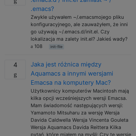
.emacs?
Zwykle używałem ~/.emacsmojego pliku
konfiguracyjnego, ale zauważyłem, że inni
go używają ~/.emacs.d/init.el. Czy
lokalizacja ma zalety init.el? Jakieś wady?
108
init-file
Jaka jest różnica między
4
Aquamacs a innymi wersjami
Emacsa na komputery Mac?
Użytkownicy komputerów Macintosh mają
kilka opcji wcześniejszych wersji Emacsa.
Mam świadomość następujących wersji:
Yamamoto Mitsuharu za wersję Wersja
Davida Caldwella Wersja Vincenta Gouleta
Wersja Aquamacs Davida Reittera Kilka
pytań, które miałem na myśli: Czy te wersje