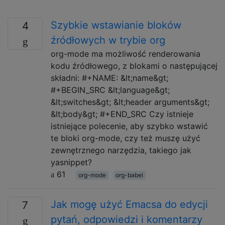
Szybkie wstawianie bloków
4
źródłowych w trybie org
org-mode ma możliwość renderowania
kodu źródłowego, z blokami o następującej
składni: #+NAME: &lt;name&gt;
#+BEGIN_SRC &lt;language&gt;
&lt;switches&gt; &lt;header arguments&gt;
&lt;body&gt; #+END_SRC Czy istnieje
istniejące polecenie, aby szybko wstawić
te bloki org-mode, czy też muszę użyć
zewnętrznego narzędzia, takiego jak
yasnippet?
61
org-mode
org-babel
Jak mogę użyć Emacsa do edycji
7
pytań, odpowiedzi i komentarzy