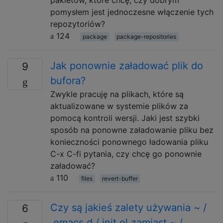
pomysłem jest jednoczesne włączenie tych
repozytoriów?
124
package
package-repositories
Jak ponownie załadować plik do
9
bufora?
Zwykle pracuję na plikach, które są
aktualizowane w systemie plików za
pomocą kontroli wersji. Jaki jest szybki
sposób na ponowne załadowanie pliku bez
konieczności ponownego ładowania pliku
C-x C-fi pytania, czy chcę go ponownie
załadować?
110
files
revert-buffer
Czy są jakieś zalety używania ~ /
6
.emacs.d / init.el zamiast ~ /