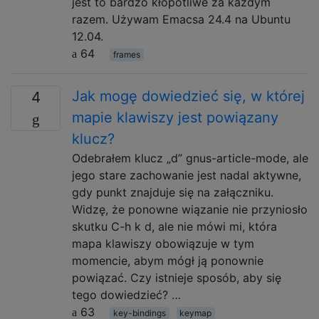
jest to bardzo kłopotliwe za każdym
razem. Używam Emacsa 24.4 na Ubuntu
12.04.
64
frames
Jak mogę dowiedzieć się, w której
4
mapie klawiszy jest powiązany
klucz?
Odebrałem klucz „d” gnus-article-mode, ale
jego stare zachowanie jest nadal aktywne,
gdy punkt znajduje się na załączniku.
Widzę, że ponowne wiązanie nie przyniosło
skutku C-h k d, ale nie mówi mi, która
mapa klawiszy obowiązuje w tym
momencie, abym mógł ją ponownie
powiązać. Czy istnieje sposób, aby się
tego dowiedzieć? …
63
key-bindings
keymap