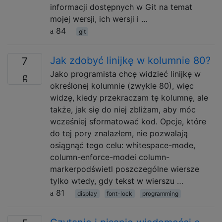
informacji dostępnych w Git na temat
mojej wersji, ich wersji i …
84
git
Jak zdobyć linijkę w kolumnie 80?
7
Jako programista chcę widzieć linijkę w
określonej kolumnie (zwykle 80), więc
widzę, kiedy przekraczam tę kolumnę, ale
także, jak się do niej zbliżam, aby móc
wcześniej sformatować kod. Opcje, które
do tej pory znalazłem, nie pozwalają
osiągnąć tego celu: whitespace-mode,
column-enforce-modei column-
markerpodświetl poszczególne wiersze
tylko wtedy, gdy tekst w wierszu …
81
display
font-lock
programming