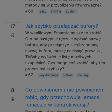
metody są w przybliżeniu równoważne?
69
elisp
init-file
custom
Jak szybko przełączać bufory?
17
W waniliowym Emacsie muszę to zrobić,
C-x ba następnie ręcznie wpisać nazwę
bufora, aby przełączyć. Jeśli zapomnę
nazwę bufora, muszę nacisnąć przycisk,
TABaby wyświetlić listę możliwych
uzupełnień. Czy mogę coś zrobić, aby ten
proces był szybszy?
67
key-bindings
buffers
cycling
Co powinienem / nie powinienem
8
robić, gdy przechowuję .emacs i
.emacs.d w kontroli wersji?
Podobnie jak wiele osób, zarządzam