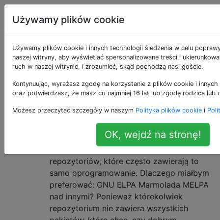
Emacs
Tagi
Account
Używamy plików cookie
Emacs
Używamy plików cookie i innych technologii śledzenia w celu popraw
naszej witryny, aby wyświetlać spersonalizowane treści i ukierunkow
ruch w naszej witrynie, i zrozumieć, skąd pochodzą nasi goście.
Pytania i odpowiedzi dla osób używających,
Kontynuując, wyrażasz zgodę na korzystanie z plików cookie i innych 
rozszerzających lub rozwijających Emacs
oraz potwierdzasz, że masz co najmniej 16 lat lub zgodę rodzica lub 
Jakie są praktyczne różnice
4
Możesz przeczytać szczegóły w naszym
Polityka plików cookie
i
Poli
między różnymi repozytoriami
OK, wejdź na stronę!
pakietów Emacsa?
Zauważam, że istnieje kilka różnych
repozytoriów, które często zawierają to
samo oprogramowanie. Dlaczego miałbym
preferować: GNU ELPA Marmolada MELPA
nad innymi? Ponieważ którekolwiek
repozytorium nie zawiera wszystkich
pakietów, które chcę, czy dobrym