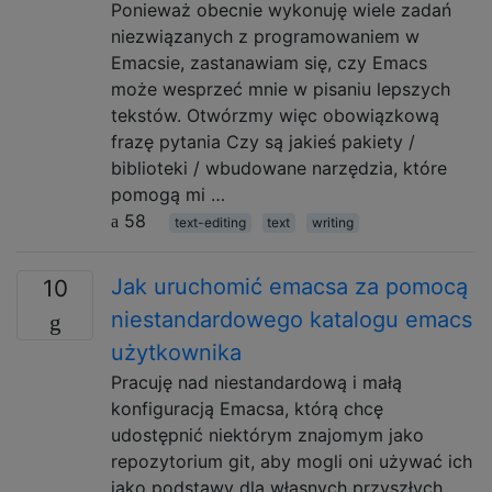
Ponieważ obecnie wykonuję wiele zadań
niezwiązanych z programowaniem w
Emacsie, zastanawiam się, czy Emacs
może wesprzeć mnie w pisaniu lepszych
tekstów. Otwórzmy więc obowiązkową
frazę pytania Czy są jakieś pakiety /
biblioteki / wbudowane narzędzia, które
pomogą mi …
58
text-editing
text
writing
Jak uruchomić emacsa za pomocą
10
niestandardowego katalogu emacs
użytkownika
Pracuję nad niestandardową i małą
konfiguracją Emacsa, którą chcę
udostępnić niektórym znajomym jako
repozytorium git, aby mogli oni używać ich
jako podstawy dla własnych przyszłych