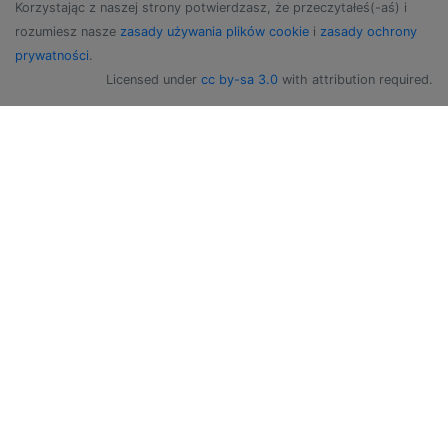
Korzystając z naszej strony potwierdzasz, że przeczytałeś(-aś) i
rozumiesz nasze
zasady używania plików cookie
i
zasady ochrony
prywatności
.
Licensed under
cc by-sa 3.0
with attribution required.