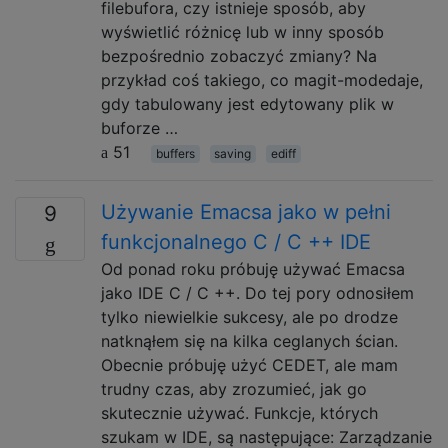
filebufora, czy istnieje sposób, aby
wyświetlić różnicę lub w inny sposób
bezpośrednio zobaczyć zmiany? Na
przykład coś takiego, co magit-modedaje,
gdy tabulowany jest edytowany plik w
buforze …
51
buffers
saving
ediff
Używanie Emacsa jako w pełni
9
funkcjonalnego C / C ++ IDE
Od ponad roku próbuję używać Emacsa
jako IDE C / C ++. Do tej pory odnosiłem
tylko niewielkie sukcesy, ale po drodze
natknąłem się na kilka ceglanych ścian.
Obecnie próbuję użyć CEDET, ale mam
trudny czas, aby zrozumieć, jak go
skutecznie używać. Funkcje, których
szukam w IDE, są następujące: Zarządzanie