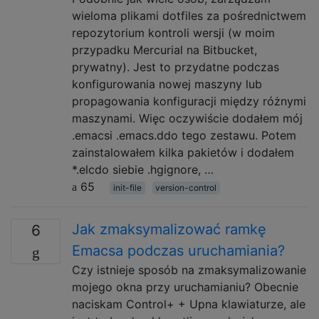
wieloma plikami dotfiles za pośrednictwem
repozytorium kontroli wersji (w moim
przypadku Mercurial na Bitbucket,
prywatny). Jest to przydatne podczas
konfigurowania nowej maszyny lub
propagowania konfiguracji między różnymi
maszynami. Więc oczywiście dodałem mój
.emacsi .emacs.ddo tego zestawu. Potem
zainstalowałem kilka pakietów i dodałem
*.elcdo siebie .hgignore, …
65
init-file
version-control
Jak zmaksymalizować ramkę
6
Emacsa podczas uruchamiania?
Czy istnieje sposób na zmaksymalizowanie
mojego okna przy uruchamianiu? Obecnie
naciskam Control+ + Upna klawiaturze, ale