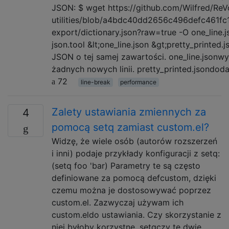
JSON: $ wget https://github.com/Wilfred/ReV
utilities/blob/a4bdc40dd2656c496defc461f
export/dictionary.json?raw=true -O one_line.
json.tool &lt;one_line.json &gt;pretty_printed.
JSON o tej samej zawartości. one_line.json
żadnych nowych linii. pretty_printed.jsondo
72
line-break
performance
Zalety ustawiania zmiennych za
4
pomocą setq zamiast custom.el?
Widzę, że wiele osób (autorów rozszerzeń
i inni) podaje przykłady konfiguracji z setq:
(setq foo 'bar) Parametry te są często
definiowane za pomocą defcustom, dzięki
czemu można je dostosowywać poprzez
custom.el. Zazwyczaj używam ich
custom.eldo ustawiania. Czy skorzystanie z
niej byłoby korzystne, setqczy te dwie