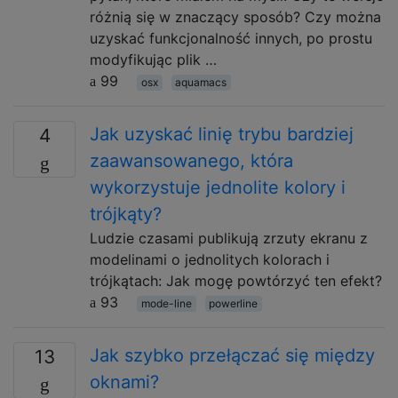
różnią się w znaczący sposób? Czy można
uzyskać funkcjonalność innych, po prostu
modyfikując plik …
99
osx
aquamacs
Jak uzyskać linię trybu bardziej
4
zaawansowanego, która
wykorzystuje jednolite kolory i
trójkąty?
Ludzie czasami publikują zrzuty ekranu z
modelinami o jednolitych kolorach i
trójkątach: Jak mogę powtórzyć ten efekt?
93
mode-line
powerline
Jak szybko przełączać się między
13
oknami?