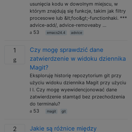
usunięcia kodu w dowolnym miejscu, w
którym znajdują się funkcje, takim jak filtry
procesowe lub &lt;foo&gt;-functionhaki. ***
advice-add/, advice-removeaby …
53
emacs24.4
advice
Czy mogę sprawdzić dane
1
zatwierdzenie w widoku dziennika
Magit?
Eksploruję historię repozytorium git przy
użyciu widoku dziennika Magit przy użyciu
l l. Czy mogę wyewidencjonować dane
zatwierdzenie stamtąd bez przechodzenia
do terminalu?
53
magit
git
Jakie są różnice między
2