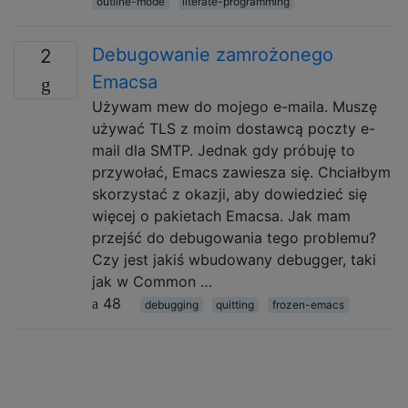
outline-mode
literate-programming
Debugowanie zamrożonego
2
Emacsa
Używam mew do mojego e-maila. Muszę
używać TLS z moim dostawcą poczty e-
mail dla SMTP. Jednak gdy próbuję to
przywołać, Emacs zawiesza się. Chciałbym
skorzystać z okazji, aby dowiedzieć się
więcej o pakietach Emacsa. Jak mam
przejść do debugowania tego problemu?
Czy jest jakiś wbudowany debugger, taki
jak w Common …
48
debugging
quitting
frozen-emacs