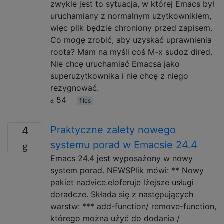
zwykle jest to sytuacja, w której Emacs był
uruchamiany z normalnym użytkownikiem,
więc plik będzie chroniony przed zapisem.
Co mogę zrobić, aby uzyskać uprawnienia
roota? Mam na myśli coś M-x sudoz dired.
Nie chcę uruchamiać Emacsa jako
superużytkownika i nie chcę z niego
rezygnować.
54
files
Praktyczne zalety nowego
4
systemu porad w Emacsie 24.4
Emacs 24.4 jest wyposażony w nowy
system porad. NEWSPlik mówi: ** Nowy
pakiet nadvice.eloferuje lżejsze usługi
doradcze. Składa się z następujących
warstw: *** add-function/ remove-function,
którego można użyć do dodania /