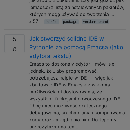
jak zrobić z pakietami. Czy jest gdzieś plik
.emacs.d/z listą zainstalowanych pakietów,
których mogę używać do tworzenia …
57
init-file
package
version-control
Jak stworzyć solidne IDE w
5
Pythonie za pomocą Emacsa (jako
edytora tekstu)
Emacs to doskonały edytor - mówi się
jednak, że „ aby programować,
potrzebujesz najpierw IDE ” - więc jak
zbudować IDE w Emacsie z wieloma
możliwościami dostosowania, ze
wszystkimi funkcjami nowoczesnego IDE.
Chcę mieć możliwość skutecznego
debugowania, uruchamiania i kompilowania
kodu oraz zarządzania nim. Do tej pory
przeczytałem na ten …