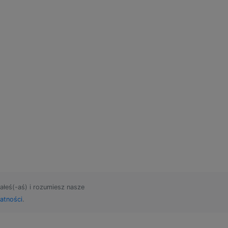
ałeś(-aś) i rozumiesz nasze
atności
.