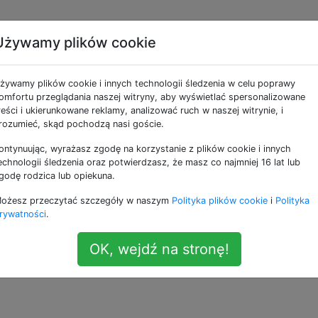
Używamy plików cookie
e jako powerline
żywamy plików cookie i innych technologii śledzenia w celu poprawy
omfortu przeglądania naszej witryny, aby wyświetlać spersonalizowane
bardziej zaawansowanego, która wykorzystuje
reści i ukierunkowane reklamy, analizować ruch w naszej witrynie, i
rozumieć, skąd pochodzą nasi goście.
 ekranu z modelinami o jednolitych kolorach i trójkątach: J
ontynuując, wyrażasz zgodę na korzystanie z plików cookie i innych
echnologii śledzenia oraz potwierdzasz, że masz co najmniej 16 lat lub
godę rodzica lub opiekuna.
ożesz przeczytać szczegóły w naszym
Polityka plików cookie
i
Polityka
rywatności
.
OK, wejdź na stronę!